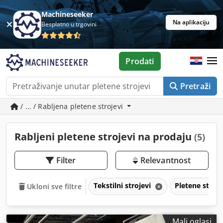
Machineseeker
Na aplikaciju
Besplatno u trgovini
Prodati
Pretraži
/ ... / Rabljena pletene strojevi
Rabljeni pletene strojevi na prodaju
(5)
Filter
Relevantnost
Tekstilni strojevi
Pletene stroj
Ukloni sve filtre
Mali oglasi