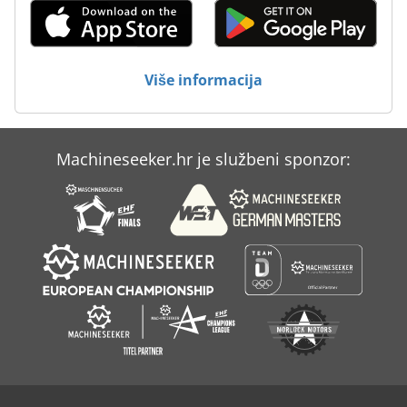
Strojevi Za Savijanje Cijevi
Strojevi Za Čišćenje
Više informacija
Žulj Stroj Za Ljekarne
Machineseeker.hr je službeni sponzor: