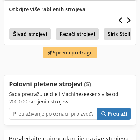
Anoyaypdsiorf Dostupno 26 jedinica ovog modela
Otkrijte više rabljenih strojeva
1
Šivaći strojevi
Rezači strojevi
Sirix Stoll
Spremi pretragu
Polovni pletene strojevi
(5)
Sada pretražujte cijeli Machineseeker s više od
200.000 rabljenih strojeva.
Pretraži
Pregledajte najpopularnije nazive strojeva: