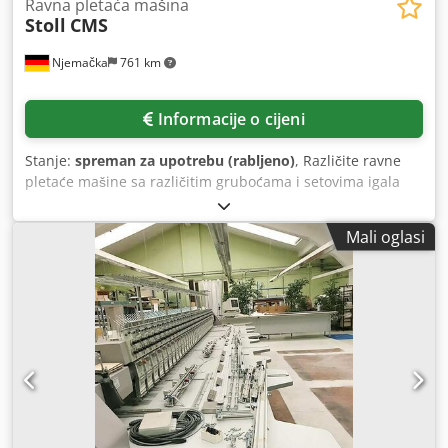
Ravna pletaća mašina
Stoll
CMS
Njemačka
761 km
Informacije o cijeni
Stanje:
spreman za upotrebu (rabljeno)
, Različite ravne
pletaće mašine sa različitim gruboćama i setovima igala
Groz-Beckert dostupne su za prodaju. 1) Stoll CMS 303 TC,
gruboća: E10, radna širina: 1270 mm, set igala: 10. 2) Stoll
Mali oglasi
CMS 303 TC, gruboća: E10, radna širina: 1270 mm, set
igala: 10. 3) Stoll CMS 303 TC, gruboća: E12, radna širina:
1270 mm, set igala: 12. 4) Stoll CMS 303 TC, gruboća: E10,
radna širina: 1270 mm, set igala: 10. 5) Stoll CMS 340 TC,
gruboća: E12, set igala: 12. 6) Stoll CMS 411, gruboća: E10,
set igala: 10. 7) Stoll CMS 422 TC, gruboća: E12, set igala:
12. 8) Stoll CMS 422 TC, gruboća: E12, set igala: 12. Credpfx
Aney Igb Djisf 9) Stoll CMS 422.6, gruboća: E12, set igala:
10. 10) Stoll CMS 422.6, gruboća: E12, set igala: 10. 11) Stoll
CMS 422.6, gruboća: E14. 12) Stoll CMS 422.6, gruboća: