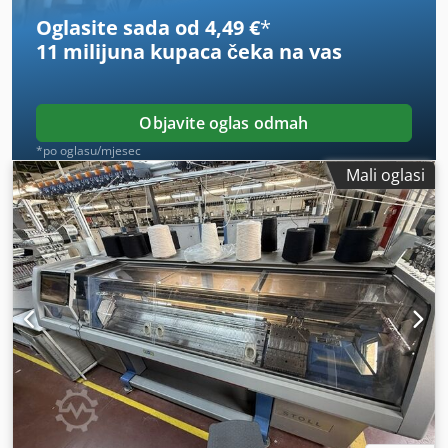
Oglasite sada od 4,49 €
*
11 milijuna kupaca
čeka na vas
Objavite oglas odmah
*po oglasu/mjesec
Mali oglasi