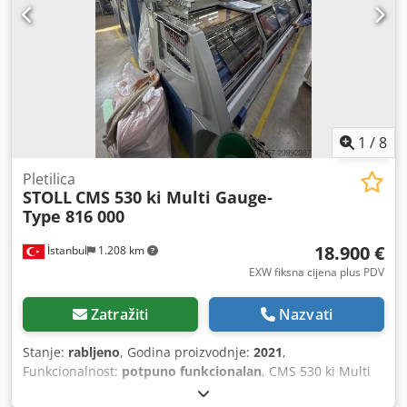
1
/
8
Pletilica
STOLL
CMS 530 ki Multi Gauge-
Type 816 000
18.900 €
İstanbul
1.208 km
EXW fiksna cijena plus PDV
Zatražiti
Nazvati
Stanje:
rabljeno
, Godina proizvodnje:
2021
,
Funkcionalnost:
potpuno funkcionalan
, CMS 530 ki Multi
Gauge-Tip 816 000 E3,5.2 - 3 sustav - 50" - 20 pređa Csdpfx