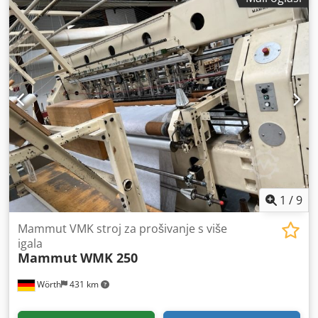
1
/
9
Mammut VMK stroj za prošivanje s više
igala
Mammut
WMK 250
Wörth
431 km