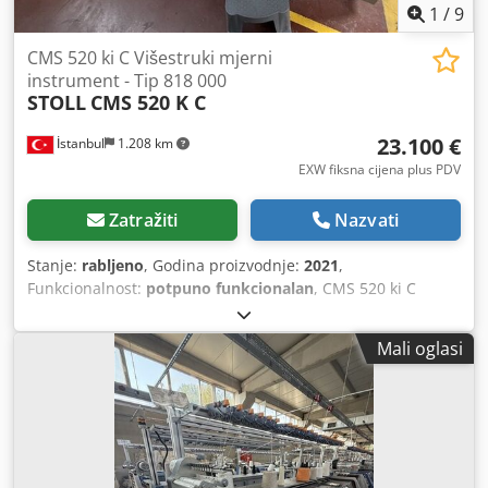
1
/
9
CMS 520 ki C Višestruki mjerni
instrument - Tip 818 000
STOLL
CMS 520 K C
23.100 €
İstanbul
1.208 km
EXW fiksna cijena plus PDV
Zatražiti
Nazvati
Stanje:
rabljeno
, Godina proizvodnje:
2021
,
Funkcionalnost:
potpuno funkcionalan
, CMS 520 ki C
Višemjerna – Tip 818 000 C E1,5.2, 2 sustava – 50'' – 12 niti
Crodpfx Aneyaqt Hjief Dostupno 48 jedinica ovog modela.
Mali oglasi