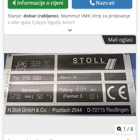
Informacije o cijeni
Nazvati
Stanje:
dobar (rabljeno)
, Mammut VMK stroj za prošivanje
s više igala Cjdpjlx Dgpjfx Anisrf
Mali oglasi
1
/
8