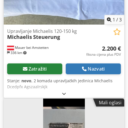
1
/
3
Upravljanje Michaelis 120-150 kg
Michaelis
Steuerung
2.200 €
Mauer bei Amstetten
336 km
fiksna cijena plus PDV
Zatražiti
Nazvati
Stanje:
novo
, 2 komada upravljačkih jedinica Michaelis
Dcedpfx Agszaalrskjk
Mali oglasi