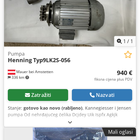
1
/
1
Pumpa
Henning
Typ9LK2S-056
940 €
Mauer bei Amstetten
336 km
fiksna cijena plus PDV
Zatražiti
Nazvati
Stanje:
gotovo kao novo (rabljeno)
, Kannegiesser i Jensen
pumpa Od nehrđajućeg čelika Dcjdey Uik Ispfx Agkjk
Proizvođač Hanning, snaga 3,45 kW
Mali oglasi