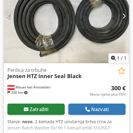
1
/
1
Perilica za trbuhe
Jensen
HTZ Inner Seal Black
300 €
Mauer bei Amstetten
336 km
fiksna cijena plus PDV
Zatražiti
Nazvati
Stanje:
novo
, 2 komada HTZ unutarnja brtva crna za
Jensen Batch Washer DU 90 1 komad artikl 5163557