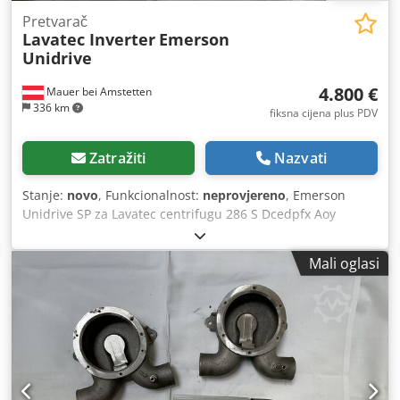
Pretvarač
Lavatec Inverter
Emerson
Unidrive
4.800 €
Mauer bei Amstetten
336 km
fiksna cijena plus PDV
Zatražiti
Nazvati
Stanje:
novo
, Funkcionalnost:
neprovjereno
, Emerson
Unidrive SP za Lavatec centrifugu 286 S Dcedpfx Aoy
Uvrrogkok Lavatec artikl 105758
Mali oglasi