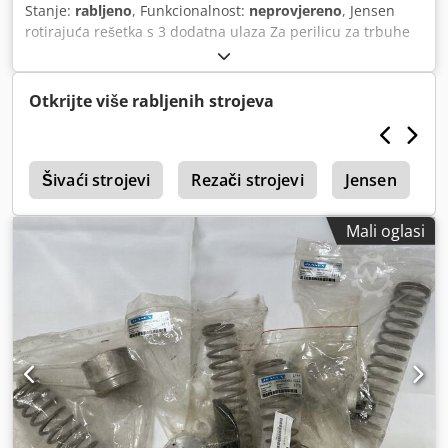
Stanje:
rabljeno
, Funkcionalnost:
neprovjereno
, Jensen
rotirajuća rešetka s 3 dodatna ulaza Za perilicu za trbuhe
Dsdpfsy Uh Ifjx Agkeck
Otkrijte više rabljenih strojeva
e
Šivaći strojevi
Rezači strojevi
Jensen
M
Mali oglasi