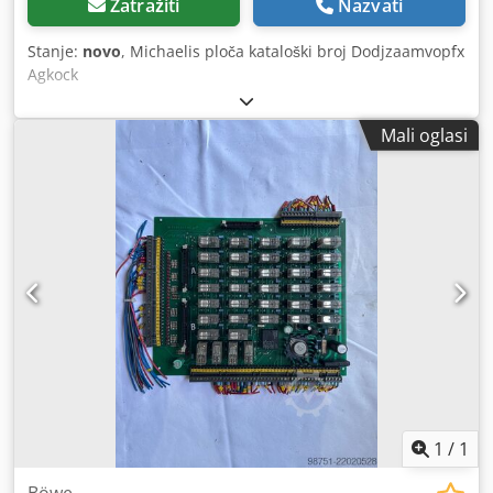
Zatražiti
Nazvati
Stanje:
novo
, Michaelis ploča kataloški broj Dodjzaamvopfx
Agkock
Mali oglasi
1
/
1