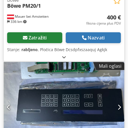
Böwe
Böwe
PM20/1
400 €
Mauer bei Amstetten
336 km
fiksna cijena plus PDV
Zatražiti
Nazvati
Stanje:
rabljeno
, Pločica Böwe Dcsdpfxszaaquj Agkjk
Mali oglasi