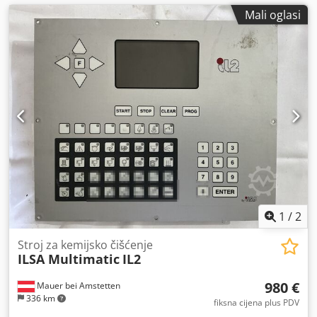
Mali oglasi
1
/
2
Stroj za kemijsko čišćenje
ILSA Multimatic
IL2
980 €
Mauer bei Amstetten
336 km
fiksna cijena plus PDV