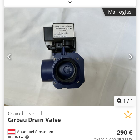
Dedpoy Uid Uefx Agkeck 1 komad artikl 5163558
Mali oglasi
1
/
1
Odvodni ventil
Girbau
Drain Valve
290 €
Mauer bei Amstetten
336 km
fiksna cijena plus PDV