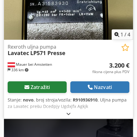
1
/
4
Rexroth uljna pumpa
Lavatec
LP571 Presse
3.200 €
Mauer bei Amstetten
336 km
fiksna cijena plus PDV
Zatražiti
Nazvati
Stanje:
novo
, broj stroja/vozila:
R910936910
, Uljna pumpa
za Lavatec prešu Dcedpjy Ugdxjfx Agkjk