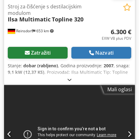
Stroj za čišćenje s destilacijskim
modulom
Ilsa Multimatic
Topline 320
6.300 €
Reinsdorf
653 km
EXW VB plus PDV
Zatražiti
Nazvati
Stanje:
dobar (rabljeno)
, Godina proizvodnje:
2007
, snaga:
9,1 kW (12,37 KS)
, Proizvođač: Ilsa Multimatic Tip: Topline
320 Naziv: Stroj za čišćenje Destilacijski modul: VD160
Kapacitet spremnika: 320 l Brzina centrifuge: 550 o/min
Mali oglasi
Snaga: 9,1 kW Dcedpfx Agjw I Ddhskek Godina proizvodnje:
2007