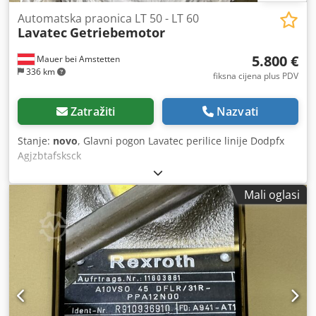
Automatska praonica LT 50 - LT 60
Lavatec
Getriebemotor
5.800 €
Mauer bei Amstetten
336 km
fiksna cijena plus PDV
Zatražiti
Nazvati
Stanje:
novo
, Glavni pogon Lavatec perilice linije Dodpfx
Agjzbtafsksck
Mali oglasi