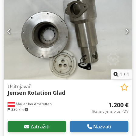
1
/
1
Usitnjavač
Jensen
Rotation Glad
1.200 €
Mauer bei Amstetten
336 km
fiksna cijena plus PDV
Zatražiti
Nazvati