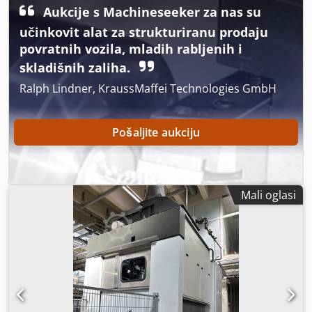
Aukcije s Machineseeker za nas su
učinkovit alat za strukturiranu prodaju
povratnih vozila, mladih rabljenih i
skladišnih zaliha.
Ralph Lindner, KraussMaffei Technologies GmbH
Pošaljite aukciju
Mali oglasi