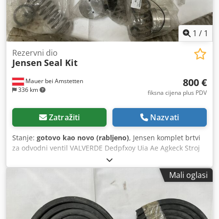
1
/
1
Rezervni dio
Jensen
Seal Kit
800 €
Mauer bei Amstetten
336 km
fiksna cijena plus PDV
Zatražiti
Nazvati
Stanje:
gotovo kao novo (rabljeno)
, Jensen komplet brtvi
za odvodni ventil VALVERDE Dedpfxoy Uia Ae Agkeck Stroj
za pranje trbuha DU 90 Kataloški broj 50700249523 4
komada
Mali oglasi