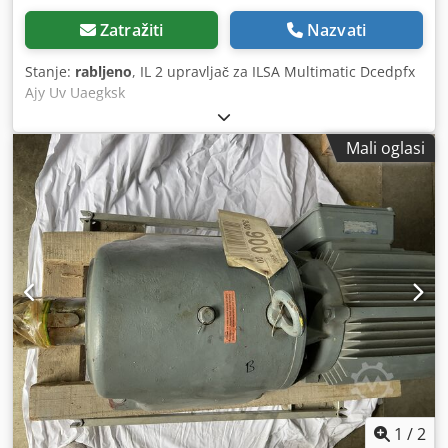
Zatražiti
Nazvati
Stanje:
rabljeno
, IL 2 upravljač za ILSA Multimatic Dcedpfx
Ajy Uv Uaegksk
Mali oglasi
1
/
2