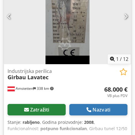
1
/
12
Industrijska perilica
Girbau Lavatec
68.000 €
Amstetten
338 km
VB plus PDV
Zatražiti
Nazvati
Stanje:
rabljeno
, Godina proizvodnje:
2008
,
Funkcionalnost:
potpuno funkcionalan
, Girbau tunel 12/50
kg Preša Lavatec LP 571 Sušilica Lavatec, 3 komada