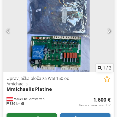
1
/
2
Upravljačka ploča za WSI 150 od
Amichaelis
Mmichaelis
Platine
1.600 €
Mauer bei Amstetten
336 km
fiksna cijena plus PDV