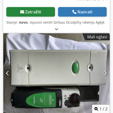
Zatražiti
Nazvati
Stanje:
novo
, Ispusni ventil Girbau Dcsdpfsy Ukxmjx Agkjk
Mali oglasi
1
/
2