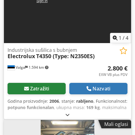
1
/
4
Industrijska sušilica s bubnjem
Electrolux
T4350 (Type: N2350ES)
2.800 €
Valga
1.594 km
EXW VB plus PDV
Zatražiti
Nazvati
Godina proizvodnje:
2006
, stanje:
rabljeno
, Funkcionalnost:
potpuno funkcionalan
, ukupna masa:
169 kg
, maksimalna
nosivost:
17 kg
, ukupna duljina:
1.120 mm
, ukupna širina:
790 mm
, ukupna visina:
1.720 mm
, broj stroja/vozila:
Mali oglasi
04350 / 0001642 (QC: 61401257)
, Profesionalni industrijski
električni sušilni stroj kapaciteta 17,5 kg s programabilnim