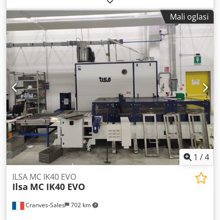
Dcedpsy Uc Rzjfx Agkjk
Mali oglasi
1
/
4
ILSA MC IK40 EVO
Ilsa
MC IK40 EVO
Cranves-Sales
702 km