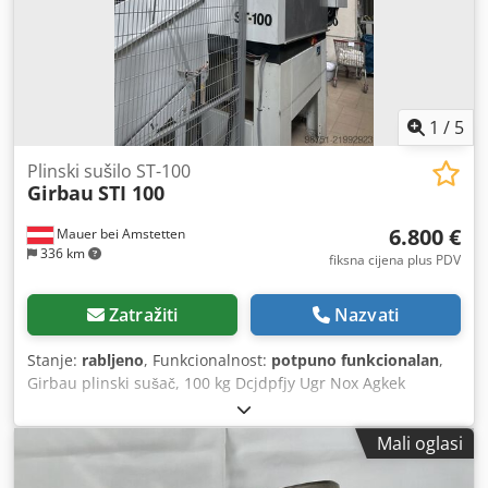
1
/
5
Plinski sušilo ST-100
Girbau
STI 100
6.800 €
Mauer bei Amstetten
336 km
fiksna cijena plus PDV
Zatražiti
Nazvati
Stanje:
rabljeno
, Funkcionalnost:
potpuno funkcionalan
,
Girbau plinski sušač, 100 kg Dcjdpfjy Ugr Nox Agkek
Mali oglasi