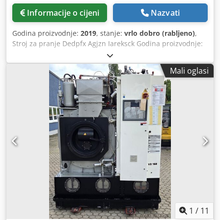
Informacije o cijeni
Nazvati
Godina proizvodnje:
2019
, stanje:
vrlo dobro (rabljeno)
,
Stroj za pranje Dedpfx Agjzn Iareksck Godina proizvodnje:
12/2019, u dobrom radnom stanju, radi na modificiranom
alkoholu, opremljen sa: 507 košara za pranje različitih
Mali oglasi
veličina s različitim perforacijama (180 košara od
nehrđajućeg čelika standardne veličine), (170 pocinkovanih
čeličnih košara standardne veličine) i 157 malih košara od
nehrđajućeg čelika).
1
/
11