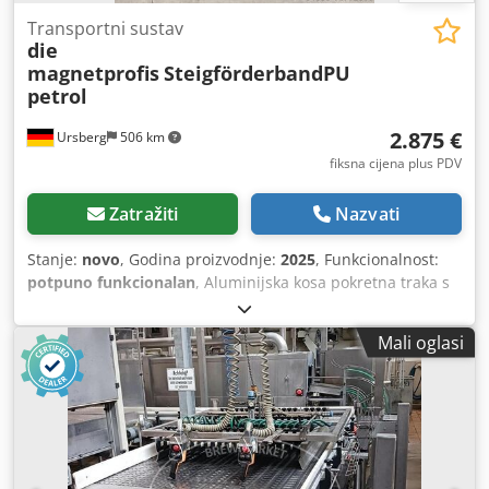
Transportni sustav
die
magnetprofis
SteigförderbandPU
petrol
2.875 €
Ursberg
506 km
fiksna cijena plus PDV
Zatražiti
Nazvati
Stanje:
novo
, Godina proizvodnje:
2025
, Funkcionalnost:
potpuno funkcionalan
, Aluminijska kosa pokretna traka s
podkonstrukcijom Uključujući podesive noge i noge stroja
za izravnavanje neravnog tla. - Visina dovoda: 250 mm -
Mali oglasi
Raspon uspona: 2.500 mm - Visina pražnjenja: 1.800 mm
Izvršenje: Aluminijska konstrukcija - Dvostruko ojačani
profil 90x45mm - ploča za uklanjanje pune površine
Pogonski valjak + otklonski valjak S235 čelik zavaren i
strojno obrađen Ø100x520mm okrunjeno, osovina fiksirana
umetnutim ležajevima. Pogon: Motor s kliznim zupčanikom
0,55KW, brzina 0,3-0,5m/s Priključak 230/400V, 50Hz Klasa