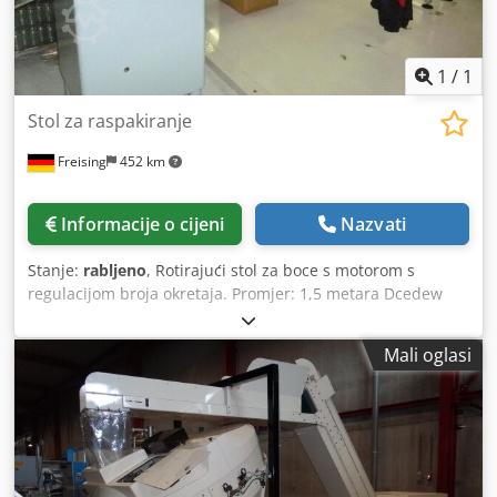
1
/
1
Stol za raspakiranje
Freising
452 km
Informacije o cijeni
Nazvati
Stanje:
rabljeno
, Rotirajući stol za boce s motorom s
regulacijom broja okretaja. Promjer: 1,5 metara Dcedew
Tml Sspfx Ag Rsk Stroj (dodatno): s motorom s regulacijom
broja okretaja Promjer: 1500 mm Oprema: Motor s
Mali oglasi
regulacijom broja okretaja