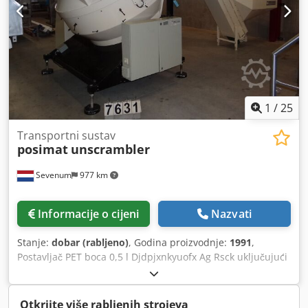
1
/
25
Transportni sustav
posimat
unscrambler
Sevenum
977 km
Informacije o cijeni
Nazvati
Stanje:
dobar (rabljeno)
, Godina proizvodnje:
1991
,
Postavljač PET boca 0,5 l Djdpjxnkyuofx Ag Rsck uključujući
ulaznu/izlaznu traku
Otkrijte više rabljenih strojeva