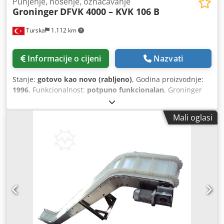
Punjenje, nošenje, označavanje
Groninger
DFVK 4000 – KVK 106 B
Turska
1.112 km
Informacije o cijeni
Nazvati
Stanje:
gotovo kao novo (rabljeno)
, Godina proizvodnje:
1996
, Funkcionalnost:
potpuno funkcionalan
, Groninger
DFVK 4000 – KVK 106 B Visokoučinkoviti sustav za punjenje
i zatvaranje bočica – nekorišten, kao nov Ovaj snažni stroj
Mali oglasi
za punjenje, začepljenje i flangiranje nikada nije korišten i
u stanju je kao nov. Idealan je za precizno punjenje i
sigurno brtvljenje bočica s učinkom do 12 500 predmeta na
sat, ovisno o mediju i doziranju. Tehničke specifikacije
Kapacitet: do 100 ml Veličina predmeta: max Ø 52 mm /
visina 180 mm Veličina utikača: max Ø 32 mm Veličina
kapice: max Ø 36 mm Dcedpfxevyic Ao Ag Rsk Setovi
formata za bočice: 2R, 6R/8R, 10R, 25R, 50H, 100H
Uključeno: Pumpe za doziranje od nehrđajućeg čelika,
gumeni čepovi i formati aluminijskih čepova (Ø 13 mm i 20