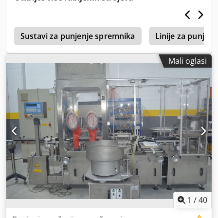
b
Sustavi za punjenje spremnika
Linije za punjen
Mali oglasi
1
/
40