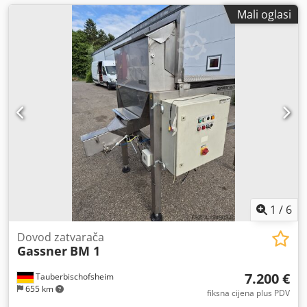
Mali oglasi
1
/
6
Dovod zatvarača
Gassner
BM 1
7.200 €
Tauberbischofsheim
655 km
fiksna cijena plus PDV