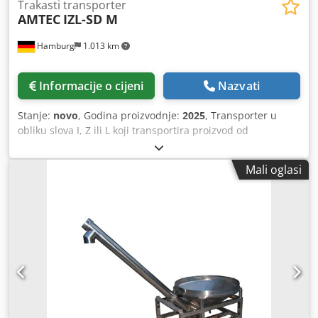
Trakasti transporter
AMTEC
IZL-SD M
Hamburg
1.013 km
Informacije o cijeni
Nazvati
Stanje:
novo
, Godina proizvodnje:
2025
, Transporter u
obliku slova I, Z ili L koji transportira proizvod od
vibrirajućeg dodavača do jedinice za vaganje. Otvoreni
dizajn, higijenski, vodootporan plastični transporter. -
Mali oglasi
Tehnički podaci: 380V/1,1kW; 3,5 m³ volumen proizvoda/h;
Težina: 350/450kg; Dimenzije: D3200xŠ400xV3520mm.
Stroj/sustav je također dostupan u drugim verzijama za
različite veličine pakiranja i brzine pakiranja. Imajte na
umu da su naše nove cijene često niže od uobičajenih
cijena rabljenih. Samo pitajte i recite nam svoj zadatak
pakiranja. - Obično je 30-50 različitih novih strojeva
dostupno odmah sa zaliha. Osim toga, imamo vrlo kratke
rokove isporuke od približno 3 tjedna za strojeve koji su
proizvedeni prema specifikacijama kupaca. - Svi strojevi su