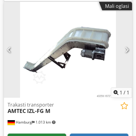
proizvoda u dovodnu traku. Nehrđajući čelik;
Mali oglasi
D800xŠ880xV1100; 150/250 kg. Stroj/sustav je također
dostupan u drugim verzijama za različite veličine pakiranja
i brzine pakiranja. Dsdpfx Asv Nmlmog Rsck Imajte na umu
da su naše nove cijene često niže od uobičajenih cijena
rabljenih. Samo pitajte i recite nam svoj zadatak pakiranja.
- Obično je 30-50 različitih novih strojeva dostupno odmah
sa zaliha. Osim toga, imamo vrlo kratke rokove isporuke od
približno 3 tjedna za strojeve koji su proizvedeni prema
specifikacijama kupaca. - Svi strojevi su dostupni s punim
jamstvom.
1
/
1
Trakasti transporter
AMTEC
IZL-FG M
Hamburg
1.013 km