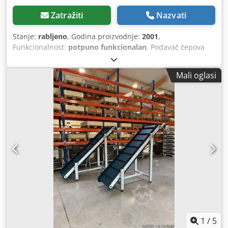
Zatražiti
Nazvati
Stanje:
rabljeno
, Godina proizvodnje:
2001
,
Funkcionalnost:
potpuno funkcionalan
, Podavač čepova
Gassner s pneumatskom dizalicom i puhalom Filtarska
jedinica za transport zraka s cijevi duljine 8 m Dcjdpeww
Mali oglasi
Hvmofx Ag Rek
1
/
5