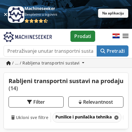
Machineseeker
Na aplikaciju
Besplatno u trgovini
Prodati
Pretraži
/ ... / Rabljena transportni sustavi
Rabljeni transportni sustavi na prodaju
(14)
Filter
Relevantnost
Punilice i punilačka tehnika
Tr
Ukloni sve filtre