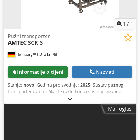
dostupni s punim jamstvom. Dsdpfsv Nmm Djx Ag Rsck
1
/
1
Pužni transporter
AMTEC
SCR 3
Hamburg
1.013 km
Informacije o cijeni
Nazvati
Stanje:
novo
, Godina proizvodnje:
2025
, Sustav pužnog
transportera za praškaste i vrlo fine zrnaste proizvode.
Kućište od nehrđajućeg čelika s cijevi od nehrđajućeg
čelika. Motor i pužni transporter montirani na dnu stroja.
Mali oglasi
Spremnik za hranjenje s volumenom od 200 litara i
vibracijskim motorom za ravnomjeran protok proizvoda. -
Specifikacije: Protok ovisno o proizvodu: do 3 m³/h;
Maksimalna količina po postupku punjenja: do 5 kg;
Izlazna visina: cca 1.850 mm; Standardni kut: 45°; Promjer