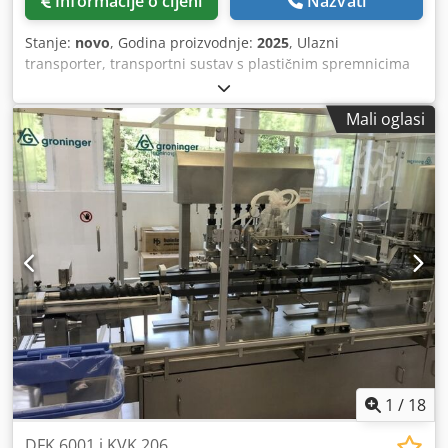
Informacije o cijeni
Nazvati
Stanje:
novo
, Godina proizvodnje:
2025
, Ulazni
transporter, transportni sustav s plastičnim spremnicima
koji transportiraju proizvod od vibracijskog dodavača do
jedinice za vaganje. Nehrđajući čelik; 380V/1kW; Dimenzije:
Mali oglasi
D2800xŠ600xV3950m; Težina: 500/600kg. Dodpfov Nmmkex
Ag Reck Stroj/sustav je također dostupan u drugim
verzijama za različite veličine pakiranja i brzine pakiranja.
Imajte na umu da su naše nove cijene često niže od
uobičajenih cijena rabljenih. Samo pitajte i recite nam svoj
zadatak pakiranja. - Obično je 30-50 različitih novih
strojeva dostupno odmah sa zaliha. Osim toga, imamo vrlo
kratke rokove isporuke od približno 3 tjedna za strojeve koji
su proizvedeni prema specifikacijama kupaca. - Svi strojevi
su dostupni s punim jamstvom.
1
/
18
DFK 6001 i KVK 206