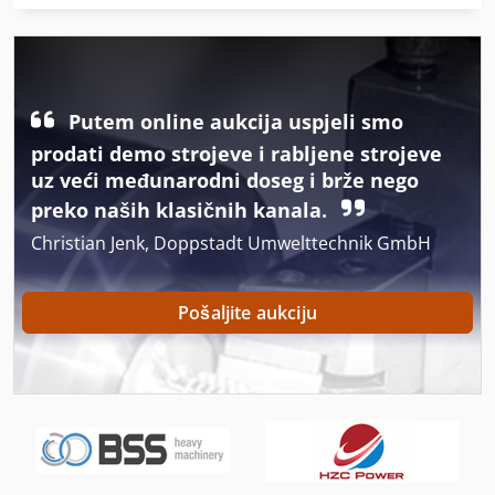
Fngj 20
Fss 315
Ga 11 Ff
Putem online aukcija uspjeli smo
German
prodati demo strojeve i rabljene strojeve
uz veći međunarodni doseg i brže nego
Gx 11 Ff
preko naših klasičnih kanala.
Idx 23
Christian Jenk, Doppstadt Umwelttechnik GmbH
In-House Izložba
Pošaljite aukciju
Iz Pijeska Pjeskarenje
Izgradnja I Rušenje
Mi Nn
Okvir Za