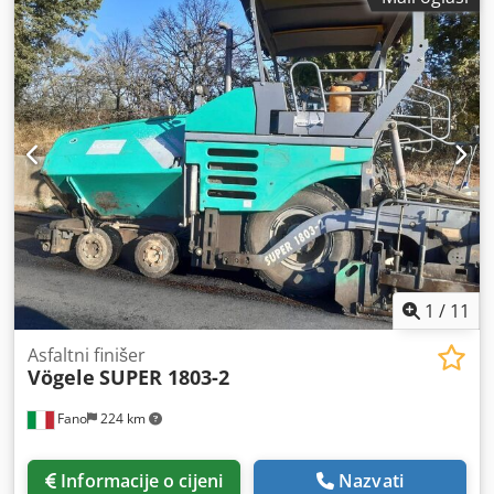
1
/
11
Asfaltni finišer
Vögele
SUPER 1803-2
Fano
224 km
Informacije o cijeni
Nazvati