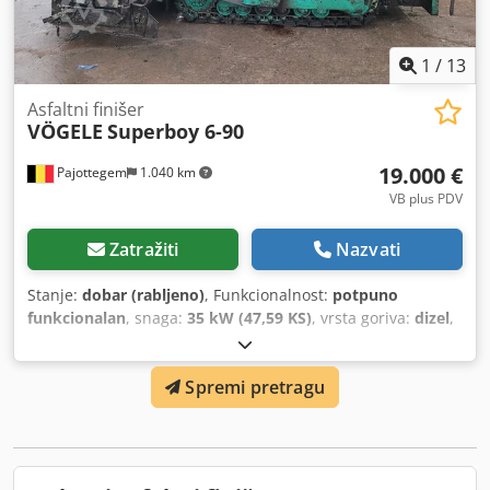
1
/
13
Asfaltni finišer
VÖGELE
Superboy 6-90
19.000 €
Pajottegem
1.040 km
VB plus PDV
Zatražiti
Nazvati
Stanje:
dobar (rabljeno)
, Funkcionalnost:
potpuno
funkcionalan
, snaga:
35 kW (47,59 KS)
, vrsta goriva:
dizel
,
ukupna masa:
4.600 kg
, radna masa:
4.600 kg
, Godina
proizvodnje:
2001
, radni sati:
1.828 h
, VÖGELE 6-90
Spremi pretragu
Gusjeničar za asfaltiranje Na prodaju: robustan i pouzdan
VÖGELE 6-90 stroj za polaganje asfalta s gusjeničnim
pogonom, idealan za manje do srednje projekte
cestogradnje, popravke i održavanje. 🔧 Tehnički podaci:
Marka: VÖGELE (Joseph Vögele AG – Njemačka) Model: 6-90