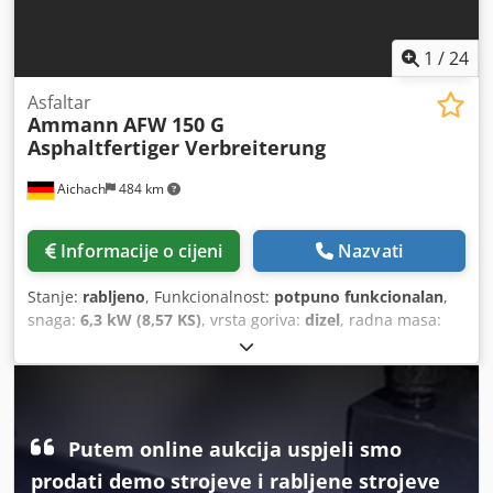
1
/
24
Asfaltar
Ammann
AFW 150 G
Asphaltfertiger Verbreiterung
Aichach
484 km
Informacije o cijeni
Nazvati
Stanje:
rabljeno
, Funkcionalnost:
potpuno funkcionalan
,
snaga:
6,3 kW (8,57 KS)
, vrsta goriva:
dizel
, radna masa:
1.000 kg
, Godina proizvodnje:
2014
, Ammann AFW 150G
stroj za izradu nogostupa Godina proizvodnje: 2014. 500
radnih sati 6,3 kW Hatz motor 1000 kg Chodpfsxz Dx Djx Ad
Sja Širina ugradnje: 800-1300 mm Proširenje do 1650 mm
Grijač Proširenja mehanička Izravnavajuća ploča
Putem online aukcija uspjeli smo
hidraulična
prodati demo strojeve i rabljene strojeve