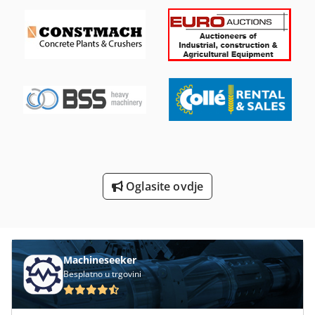
On 06 Utovarivačem
On 08 Utovarivačem
Postrojenja I Betonare
St Ispis Sustavi
Stan Čelika Škare
Strojevi I Alati Za Obradu Kamena
Za Vise-Okretni
Oglasite ovdje
Činilo Se
Machineseeker
Besplatno u trgovini