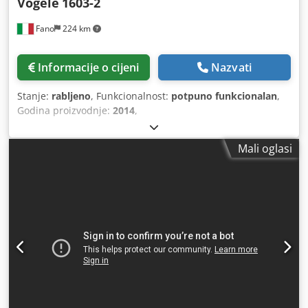
Vögele
1603-2
Fano
224 km
Informacije o cijeni
Nazvati
Stanje:
rabljeno
, Funkcionalnost:
potpuno funkcionalan
,
Godina proizvodnje:
2014
,
Mali oglasi