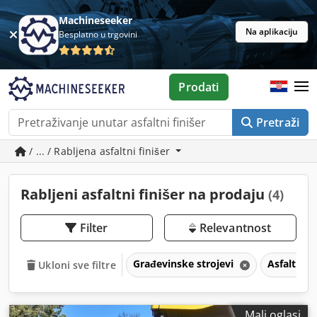
Machineseeker
Na aplikaciju
Besplatno u trgovini
Prodati
Pretraži
/ ... / Rabljena asfaltni finišer
Rabljeni asfaltni finišer na prodaju
(4)
Filter
Relevantnost
Građevinske strojevi
Asfaltna 
Ukloni sve filtre
Mali oglasi