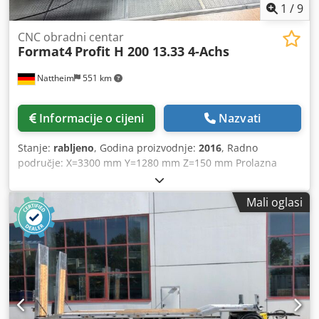
1
/
9
CNC obradni centar
Format4
Profit H 200 13.33 4-Achs
Nattheim
551 km
Informacije o cijeni
Nazvati
Stanje:
rabljeno
, Godina proizvodnje:
2016
, Radno
područje: X=3300 mm Y=1280 mm Z=150 mm Prolazna
visina. Upravljački terminal: 24" LED zaslon u boji. Ručni
terminal za upravljanje brzinom osovine. Softver:
Mali oglasi
"Woodflash". Vakuumska pumpa 90 m³/h/50 Hz odnosno
108 m³/h/60 Hz. Glavno vreteno 12 kW HSK F63 (12.000
okr/min). 12-postavni linearni izmjenjivač alata (lijevo na
okviru stroja) + pickup pozicija. Bušaća glava DH 16 4H 2S:
Vertikalno 12 vretena, horizontalno 4 vretena, 2 utorne
pile. Lokacija skladišta: Nattheim. Dedpfxjxy Tlwo Amxswa