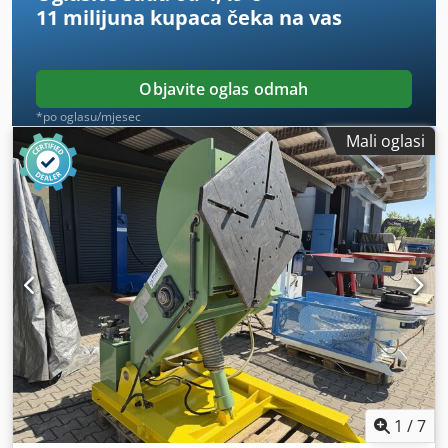
11 milijuna kupaca
čeka na vas
Objavite oglas odmah
*po oglasu/mjesec
Mali oglasi
1
/
7