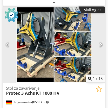
upravljačka konzola. Nagib i brzina kontinuirano podesivi
od 0,05 do 1,0 o/min. Promjer stezne ploče: 0,8 metara.
Mali oglasi
Visina u nagnutom položaju do središta min. cca 0,45 m +
0,1 m postolje, max. 1,1 m + 0,1 m postolje. Visina u
vodoravnom položaju min. cca 0,56 m + 0,1 m postolje.
Duljina: 2,0 m, širina: 1,05 m. Dwedsxxvgzjpfx Amxsa
1
/
15
Stol za zavarivanje
Protec 3 Achs
KT 1000 HV
Hergensweiler
503 km