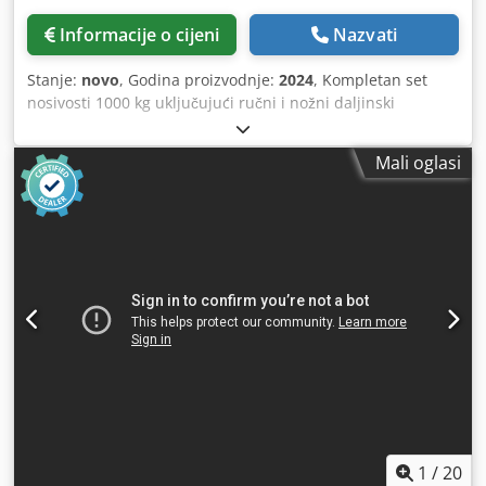
Informacije o cijeni
Nazvati
Stanje:
novo
, Godina proizvodnje:
2024
, Kompletan set
nosivosti 1000 kg uključujući ručni i nožni daljinski
upravljač Okretna ploča za zavarivanje podesiva po visini s
prolaznim otvorom 200 mm Promjer ploče 900 mm
Mali oglasi
Horizontalna visina min. 0,65 m, maks Visina nagnuta min.
0,95 m Brzina od 0,01 - 1,1 o/min Nagib do 135° Ručni i
nožni daljinski upravljač s prikazom brzine dosta teško
Dedpjr Tr A Ujfx Amxewa Stezna glava uz nadoplatu ovisno
o verziji i veličini
1
/
20