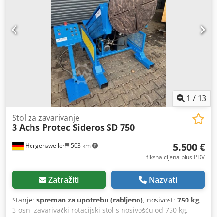
28 mm Horizontalna visina min. 0,65 m, maks Visina
nagnuta min. 0,95 m Brzina od 0,01 - 1,1 o/min Nagib do
135° Ručni i nožni daljinski upravljač s prikazom brzine
vrlo robustan Cijena ne uključuje dodatke, pribor dolazi uz
vrlo razumnu dodatnu naknadu Doplata za stol 1900 €
(samo u kombinaciji s pozicionerom)
1
/
13
Stol za zavarivanje
3 Achs Protec Sideros
SD 750
5.500 €
Hergensweiler
503 km
fiksna cijena plus PDV
Zatražiti
Nazvati
Stanje:
spreman za upotrebu (rabljeno)
, nosivost:
750 kg
,
3-osni zavarivački rotacijski stol s nosivošću od 750 kg,