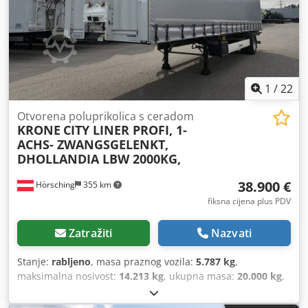
1
/
22
Otvorena poluprikolica s ceradom
KRONE
CITY LINER PROFI, 1-
ACHS- ZWANGSGELENKT,
DHOLLANDIA LBW 2000KG,
38.900 €
Hörsching
355 km
fiksna cijena plus PDV
Zatražiti
Nazvati
Stanje:
rabljeno
, masa praznog vozila:
5.787 kg
,
maksimalna nosivost:
14.213 kg
, ukupna masa:
20.000 kg
,
konfiguracija osovina:
1 osovina
, prva registracija:
05/2025
,
sljedeći pregled (TÜV):
05/2027
, ovjes:
zrak
, dimenzija