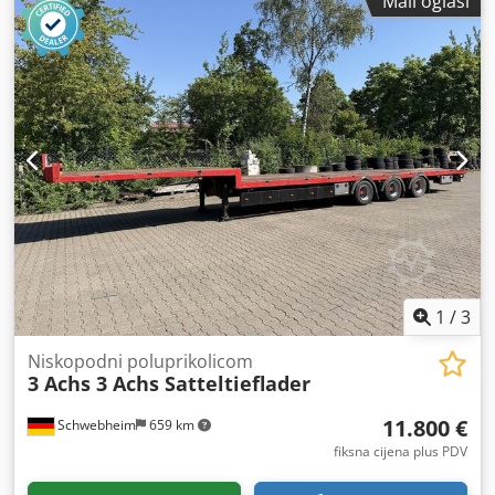
Mali oglasi
17,5
, veličina stražnje gume:
235 / 75 R 17,5
, vozačeva
kabina:
drugo
, emisijska klasa:
nijedan
, gorivo:
biodizel
,
Oprema:
ABS, komprimirani zračni kočioni sustav
,
1
/
3
Niskopodni poluprikolicom
3 Achs 3 Achs Satteltieflader
11.800 €
Schwebheim
659 km
fiksna cijena plus PDV