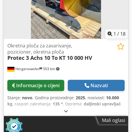
1
/
18
Okretna ploča za zavarivanje,
pozicioner, okretna ploča
Protec 3 Achs 10 To
KT 10 000 HV
Hergensweiler
503 km
Informacije o cijeni
Nazvati
Stanje:
novo
, Godina proizvodnje:
2025
, nosivost:
10.000
kg
, raspon zakretanja:
135 °
, Oprema:
daljinski upravljač
na nožni pogon
, 3-osni stol za zavarivanje i okretanje
Protec KT 10 000 HV Kompletan set uključujući ručni i
Mali oglasi
dvostruki nožni daljinski upravljač Digitalni prikaz brzine
Hidrauličko podešavanje visine Nagibni raspon 0 do 130°