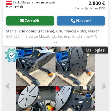
2.800 €
Sankt Margarethen im Lungau
250 km
fiksna cijena plus PDV
Zatražiti
Nazvati
Stanje:
vrlo dobro (rabljeno)
, CNC rotacijski stol, Nikken
5AX-230 4 i 5 osi za Mazak itd.. bio je priključen na VTC
300, sada dostupan za prodaju zbog novog 5 osnog stroja,
Dwsdpfx Aop U Umkomxea
Mali oglasi