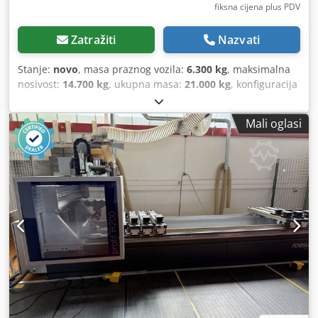
fiksna cijena plus PDV
Zatražiti
Nazvati
Stanje:
novo
, masa praznog vozila:
6.300 kg
, maksimalna
nosivost:
14.700 kg
, ukupna masa:
21.000 kg
, konfiguracija
osovina:
1 osovina
, ovjes:
zrak
, Oprema:
ABS
,
Mali oglasi