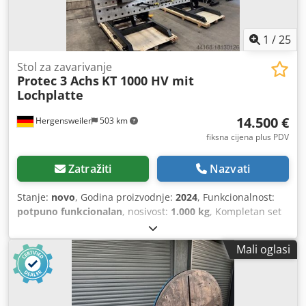
1
/
25
Stol za zavarivanje
Protec 3 Achs
KT 1000 HV mit
Lochplatte
14.500 €
Hergensweiler
503 km
fiksna cijena plus PDV
Zatražiti
Nazvati
Stanje:
novo
, Godina proizvodnje:
2024
, Funkcionalnost:
potpuno funkcionalan
, nosivost:
1.000 kg
, Kompletan set
nosivosti 1000 kg uključujući ručni i nožni daljinski
upravljač Okretna ploča za zavarivanje u 3 osi podesiva po
Mali oglasi
visini Dodpevllhrefx Amxowa s prolaznim otvorom 200 mm
Promjer ploče 900 mm s T-utorima alternativno s
pričvršćenom čvrstom perforiranom pločom 2000 x 1000 x
200 mm, debljine 20 mm, uzorka rupa 100 mm, promjera