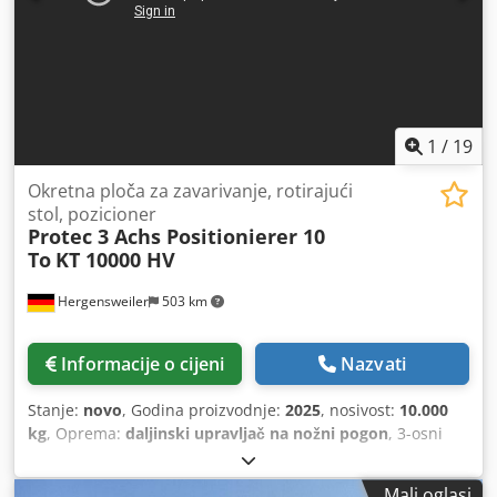
135°. Ručni i dvostruki nožni daljinski upravljač s
digitalnim prikazom brzine. Vrlo robustan. Cijena ne
uključuje dodatnu opremu, dodatna oprema uz vrlo
povoljnu nadoplatu. Stolna ploča nadoplata 1900 € (samo u
kombinaciji s pozicionerom). Dsdpfxex Th A Ho Amxowa
1
/
19
Okretna ploča za zavarivanje, rotirajući
stol, pozicioner
Protec 3 Achs Positionierer 10
To
KT 10000 HV
Hergensweiler
503 km
Informacije o cijeni
Nazvati
Stanje:
novo
, Godina proizvodnje:
2025
, nosivost:
10.000
kg
, Oprema:
daljinski upravljač na nožni pogon
, 3-osni
stol za zavarivanje i okretanje Protec KT 10 000 HV
Kompletan set uključujući ručni i dvostruki nožni daljinski
Mali oglasi