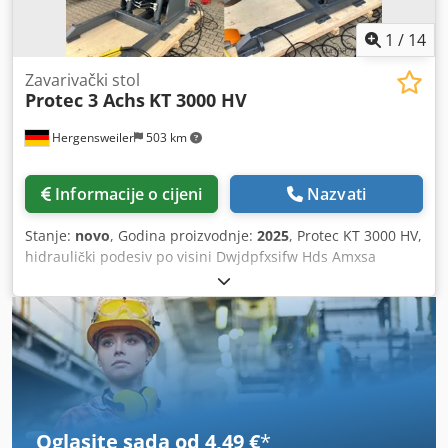
1
/
14
Zavarivački stol
Protec 3 Achs
KT 3000 HV
Hergensweiler
503 km
Informacije o cijeni
Nazvati
Stanje:
novo
, Godina proizvodnje:
2025
, Protec KT 3000 HV,
hidraulički podesiv po visini Dwjdpfxsifw Hds Amxsa
Nosivost 3000KG Ručni daljinski upravljač s digitalnim
zaslonom dvostruki nožni daljinski upravljač Visina cca.
min. 700 mm nagnuto na sredinu, visina max. 1400 mm
Promjer prednje ploče 1400 mm Kut nagiba min.135°
Brzina 0,05 do 0,9 okretaja u minuti. Snaga motora 3 KW
Oglasite sada od 4,49 €
*