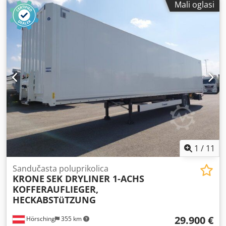
Mali oglasi
gume:
235/72R17,5
, Oprema:
ABS, registracija kamiona
,
1
/
11
Sandučasta poluprikolica
KRONE
SEK DRYLINER 1-ACHS
KOFFERAUFLIEGER,
HECKABSTüTZUNG
29.900 €
Hörsching
355 km