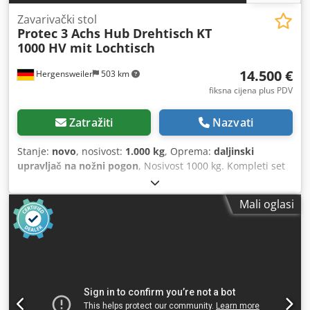
Zavarivački stol
Protec 3 Achs Hub Drehtisch
KT
1000 HV mit Lochtisch
14.500 €
Hergensweiler
503 km
fiksna cijena plus PDV
Zatražiti
Nazvati
Stanje:
novo
, nosivost:
1.000 kg
, Oprema:
daljinski
upravljač na nožni pogon
, Nosivost 1000 kg. Kompleti set
uključuje ručni i dvostruki nožni daljinski upravljač
(dostupno u rasponu od 600 kg do 10000 kg). Troosni
Mali oglasi
zavarivački rotacijski stol podesive visine s prolaznom
bušotinom 200 mm. Promjer ploče 900 mm s T-utorima,
alternativno s masivnom navojnom pločom dimenzija 2000
x 1000 x 200 mm, debljine 20 mm, raster rupa 100 mm,
promjer 28 mm. Visina u vodoravnom položaju min. 0,65
m, maks. 1,25 m. Visina u nagnutom položaju min. 0,45 m,
maks. 0,95 m. Brzina od 0,01 do 1,1 okr/min. Nagib do