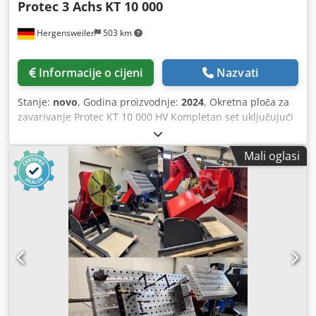
Protec 3 Achs
KT 10 000
Hergensweiler
503 km
Informacije o cijeni
Nazvati
Stanje:
novo
, Godina proizvodnje:
2024
, Okretna ploča za
zavarivanje Protec KT 10 000 HV Kompletan set uključujući
ručni i dvostruki nožni daljinski upravljač Digitalni zaslon
za brzinu Hidrauličko podešavanje visine Raspon nagiba
Mali oglasi
od 0 do 130° Dimenzije: visina nagnuta min: 1080 mm
Dodpfxek S D N Ee Amxowa visina u nagibu max: 2200mm
horizontalna visina min: 1400mm Stezni disk promjera
2000 mm Duljina 3250 mm, širina 1780 mm Brzina od 0,05
do cca 0,6 okretaja u minuti.