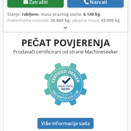
Zatražiti
Nazvati
Stanje:
rabljeno
, masa praznog vozila:
6.140 kg
,
maksimalna nosivost:
36.860 kg
, ukupna masa:
43.000 kg
,
konfiguracija osovina:
3 osovine
, prva registracija:
05/2019
,
ovjes:
zrak
, dimenzija gume:
235/75R17,5
, boja:
drugo
,
vrsta prijenosa:
drugo
, veličina prednje gume:
PEČAT POVJERENJA
235/75R17,5
, veličina stražnje gume:
235/75R17,5
,
vozačeva kabina:
drugo
, emisijska klasa:
nijedan
, Oprema:
Prodavači certificirani od strane Machineseeker
ABS, komprimirani zračni kočioni sustav
,
Više informacija sada