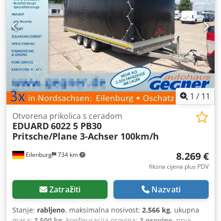
1
/
11
Otvorena prikolica s ceradom
EDUARD
6022 5 PB30
Pritsche/Plane 3-Achser 100km/h
8.269 €
Eilenburg
734 km
fiksna cijena plus PDV
Zatražiti
Nazvati
Stanje:
rabljeno
, maksimalna nosivost:
2.566 kg
, ukupna
masa:
3.500 kg
, konfiguracija osovina:
3 osovine
, prva