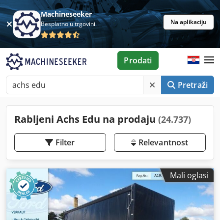
Machineseeker
Na aplikaciju
Besplatno u trgovini
Prodati
Pretraži
Rabljeni Achs Edu na prodaju
(24.737)
Filter
Relevantnost
Mali oglasi