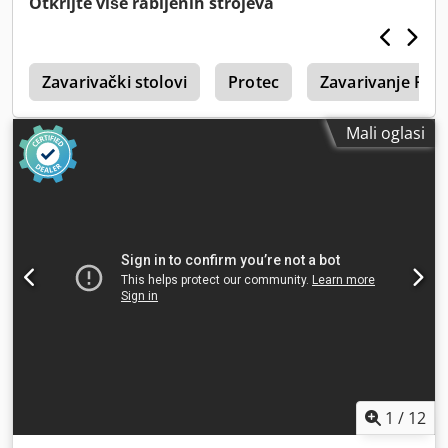
Otkrijte više rabljenih strojeva
a
Zavarivački stolovi
Protec
Zavarivanje Plo
Mali oglasi
1
/
12