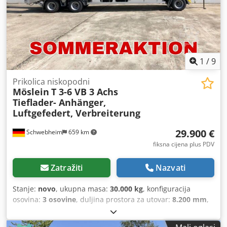
1
/
9
Prikolica niskopodni
Möslein
T 3-6 VB 3 Achs
Tieflader- Anhänger,
Luftgefedert, Verbreiterung
29.900 €
Schwebheim
659 km
fiksna cijena plus PDV
Zatražiti
Nazvati
Stanje:
novo
, ukupna masa:
30.000 kg
, konfiguracija
osovina:
3 osovine
, duljina prostora za utovar:
8.200 mm
,
ovjes:
zrak
, dimenzija gume:
235 / 75 R 17,5
, boja:
drugo
,
vrsta prijenosa:
drugo
, veličina prednje gume:
235 / 75 R