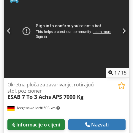
Dodoxt Tgnepfx Amxowa Dimenzije: minimalna visina pri
nagibu: 1050 mm maksimalna visina pri nagibu: 2200 mm
minimalna visina u vodoravnom položaju: 1360 mm
Promjer stezne ploče: 2000 mm Duljina: 3250 mm, Širina:
1700 mm Brzina od 0,05 do cca 0,6 okr/min (od 0,05 do 1,2
okr/min moguće)
1
/
15
Okretna ploča za zavarivanje, rotirajući
stol, pozicioner
ESAB 7 To 3 Achs
APS 7000 Kg
Hergensweiler
503 km
Informacije o cijeni
Nazvati