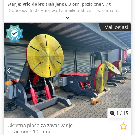
Stanje:
vrlo dobro (rabljeno)
, 3-osni pozicioner, 7 t
Djdpoxxw Rnsfx Amxswa Tehnički podaci: - maksimalna
nosivost 7000 kg - promjer kružne ploče 1100 mm - brzina
0,03 - 1,0 okr/min - minimalna visina stola u horizontalnom
Mali oglasi
položaju cca 999 mm, maksimalno 2218 mm - minimalna
visina stola u nagnutom položaju do sredine cca 818 mm,
maksimalno 1673 mm - kružna ploča motorizirano
rotirajuća i zakretna ili nagibna - rotacija elektronički
beskonačno podesiva - rotacija udesno i ulijevo - prijenos
struje za zavarivanje cca 1400 A - maksimalni zakretni
moment 9000 Nm - kut nagiba 135° - pogon 400 V -
priključna snaga 3 x 400 V - ručni daljinski upravljač za
smjer rotacije te zakretanje i nagibanje - dimenzije cca D
2620 x Š 1490 mm - težina cca 3500 kg
1
/
15
Okretna ploča za zavarivanje,
pozicioner 10 tona