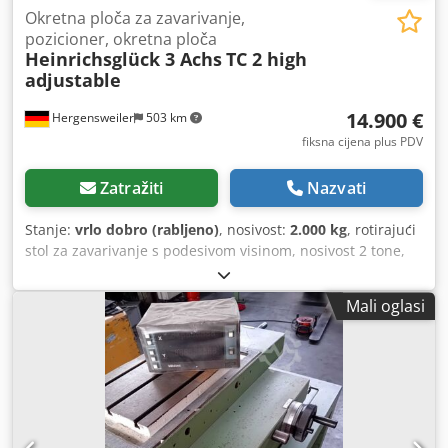
Okretna ploča za zavarivanje,
pozicioner, okretna ploča
Heinrichsglück 3 Achs
TC 2 high
adjustable
14.900 €
Hergensweiler
503 km
fiksna cijena plus PDV
Zatražiti
Nazvati
Stanje:
vrlo dobro (rabljeno)
, nosivost:
2.000 kg
, rotirajući
stol za zavarivanje s podesivom visinom, nosivost 2 tone,
uključuje beskonačno podesive produžetke za stezanje i
stezne čeljusti Stanje: vrlo dobro Dwedpezk Ra Tefx Amxoa
Mali oglasi
Brzina, visina i nagib beskonačno podesivi Ručno i nožno
upravljanje Prijenos struje za zavarivanje: 600 ampera
Dimenzije: Duljina: 1940 mm Širina: 1200 mm Promjer
diska: 1200 mm Visina u nagnutom položaju: min. 700 mm,
maks. 1550 mm Visina u vodoravnom položaju: min. 900
mm, maks. 1700 mm Težina: 1750 kg