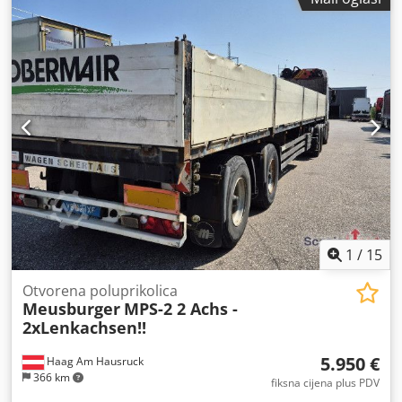
upravljač Digitalni prikaz brzine Hidrauličko podešavanje
visine Nagibni raspon 0 do 130° Dimenzije: minimalna
visina pri nagibu: 1050 mm Dwjdpfx Aox Th Suomxea
maksimalna visina pri nagibu: 2200 mm minimalna visina
u vodoravnom položaju: 1360 mm Promjer stezne ploče:
2000 mm Duljina: 3250 mm, Širina: 1700 mm Brzina od
0,05 do cca 0,6 okr/min (od 0,05 do 1,2 okr/min moguće)
1
/
15
Otvorena poluprikolica
Meusburger
MPS-2 2 Achs -
2xLenkachsen!!
5.950 €
Haag Am Hausruck
366 km
fiksna cijena plus PDV