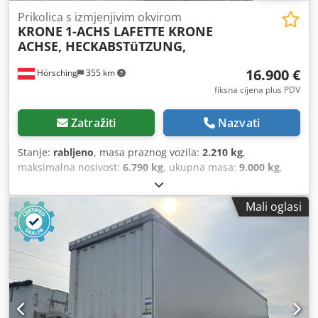
Prikolica s izmjenjivim okvirom
KRONE
1-ACHS LAFETTE KRONE
ACHSE, HECKABSTüTZUNG,
16.900 €
Hörsching
355 km
fiksna cijena plus PDV
Zatražiti
Nazvati
Stanje:
rabljeno
, masa praznog vozila:
2.210 kg
,
maksimalna nosivost:
6.790 kg
, ukupna masa:
9.000 kg
,
konfiguracija osovina:
1 osovina
, prva registracija:
07/2026
,
sljedeći pregled (TÜV):
07/2027
, ukupna duljina:
2.480 mm
,
Mali oglasi
ukupna širina:
1.250 mm
, ukupna visina:
89.050 mm
,
ovjes:
zrak
, dimenzija gume:
385/65R22,5
, Oprema:
ABS
,