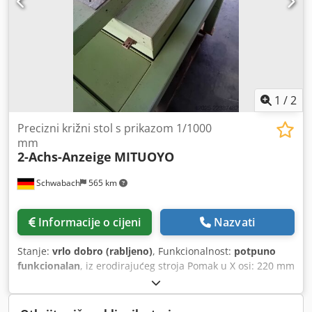
1
/
2
Precizni križni stol s prikazom 1/1000
mm
2-Achs-Anzeige
MITUOYO
Schwabach
565 km
Informacije o cijeni
Nazvati
Stanje:
vrlo dobro (rabljeno)
, Funkcionalnost:
potpuno
funkcionalan
, iz erodirajućeg stroja Pomak u X osi: 220 mm
Pomak u Y osi: 160 mm Mitutoyo 2-osni digitalni prikaz s
točnošću prikaza od 1/1000 mm Dwjdpfxsznh E Is Amxoa .
Postolje bez procjene .