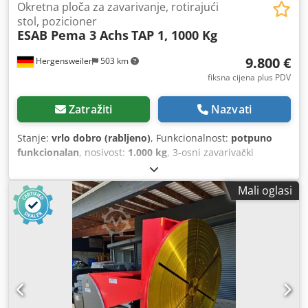
Okretna ploča za zavarivanje, rotirajući
stol, pozicioner
ESAB Pema 3 Achs
TAP 1, 1000 Kg
9.800 €
Hergensweiler
503 km
fiksna cijena plus PDV
Zatražiti
Nazvati
Stanje:
vrlo dobro (rabljeno)
, Funkcionalnost:
potpuno
funkcionalan
, nosivost:
1.000 kg
, 3-osni zavarivački
pozicioni stol s hidrauličnim podešavanjem visine, nosivost
1000 kg, daljinsko upravljanje Promjer stezne ploče 900
Mali oglasi
mm, odlično stanje Brzina, visina i nagib kontinuirano
podesivi Visina s okomitom pločom min. 635 mm Visina s
vodoravnom pločom min. 800 mm Visina s okomitom
pločom maks. 1360 mm Dwodpfx Asylihyemxja Visina s
vodoravnom pločom maks. 1500 mm