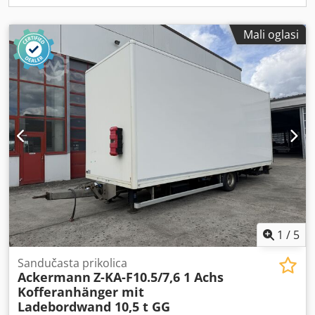
Mali oglasi
1
/
5
Sandučasta prikolica
Ackermann
Z-KA-F10.5/7,6 1 Achs
Kofferanhänger mit
Ladebordwand 10,5 t GG