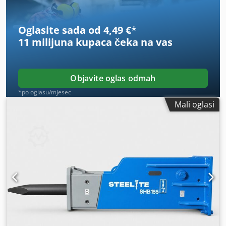
Oglasite sada od 4,49 €
*
11 milijuna kupaca
čeka na vas
Objavite oglas odmah
*po oglasu/mjesec
Mali oglasi