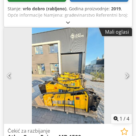
Stanje:
vrlo dobro (rabljeno)
, Godina proizvodnje:
2019
,
Opće informacije Namjena: građevinarstvo Referentni broj:
2 Težine Sopstvena težina: 750 kg Funkcionalnost
Dimenzije tovarnog prostora: 120 x 80 x 60 cm Dodpfx
Mali oglasi
Ahjwurv Tjljck CE oznaka: da Održavanje, povijest i stanje
Broj vlasnika: 1 Tehničko stanje: vrlo dobro Vizualno stanje:
vrlo dobro Dodatne informacije Prikladno za sljedeće
strojeve: 10 t - 17 t Uvjeti isporuke: EXW Radni tlak: 140-170
bara Potrebni hidraulični protok: 120 l/min Frekvencija
udaraca: 370-840 Posljednji pregled: 2025-05-05 Zemlja
proizvodnje: DE Dodatne informacije Za više informacija
obratite se Ö. Inalkacu.
1
/
4
Čekić za razbijanje