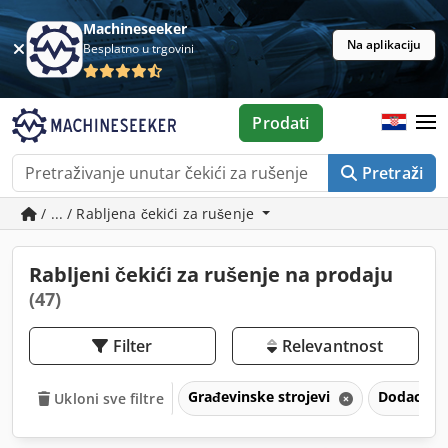
Machineseeker
Na aplikaciju
Besplatno u trgovini
Prodati
Pretraži
/ ... / Rabljena čekići za rušenje
Rabljeni čekići za rušenje na prodaju
(47)
Filter
Relevantnost
Građevinske strojevi
Dodaci za
Ukloni sve filtre