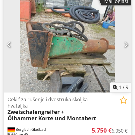
Mali oglasi
1
/
9
Čekić za rušenje i dvostruka školjka
hvataljka
Zweischalengreifer +
Ölhammer
Korte und Montabert
5.750 €
Bergisch Gladbach
6.050 €
889 km