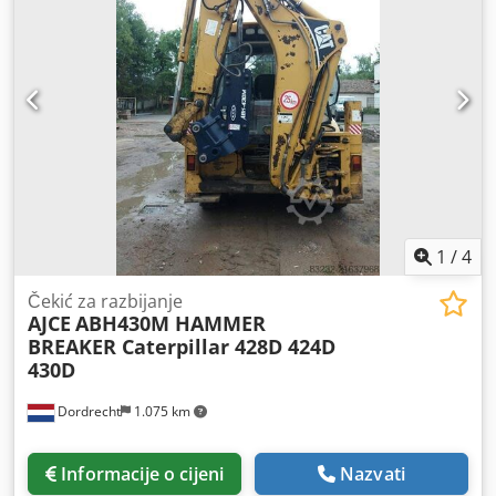
17-29 tona Uvjeti isporuke: EXW Radni tlak: 160-180 bara
Potreban hidraulički protok: 155 l/min Frekvencija udaraca:
330-680 Zadnji pregled: 2025-01-02 Zemlja proizvodnje: DE
Dodatne informacije Za dodatne informacije obratite se Ö.
Inalkacu.
1
/
4
Čekić za razbijanje
AJCE
ABH430M HAMMER
BREAKER Caterpillar 428D 424D
430D
Dordrecht
1.075 km
Informacije o cijeni
Nazvati