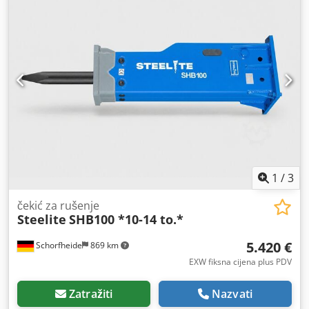
1
/
3
čekić za rušenje
Steelite
SHB100 *10-14 to.*
5.420 €
Schorfheide
869 km
EXW fiksna cijena plus PDV
Zatražiti
Nazvati