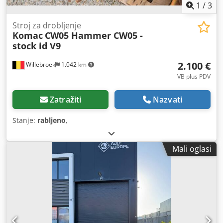
1
/
3
Stroj za drobljenje
Komac
CW05 Hammer CW05 -
stock id V9
2.100 €
Willebroek
1.042 km
VB plus PDV
Zatražiti
Nazvati
Stanje:
rabljeno
,
Mali oglasi