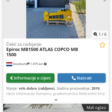
1
/
6
Čekić za razbijanje
Epiroc
MB1500 ATLAS COPCO MB
1500
Dordrecht
1.075 km
Informacije o cijeni
Nazvati
Stanje:
vrlo dobro (rabljeno)
, Godina proizvodnje:
2019
,
Opće informacije Namjena: građevinarstvo Referentni broj:
8 Težine Masa praznog vozila: 1.200 kg Funkcionalnost
Dimenzije tovarnog prostora: 120 x 80 x 80 cm CE oznaka:
Mali oglasi
da Održavanje, povijest i stanje Broj vlasnika: 1 Tehničko