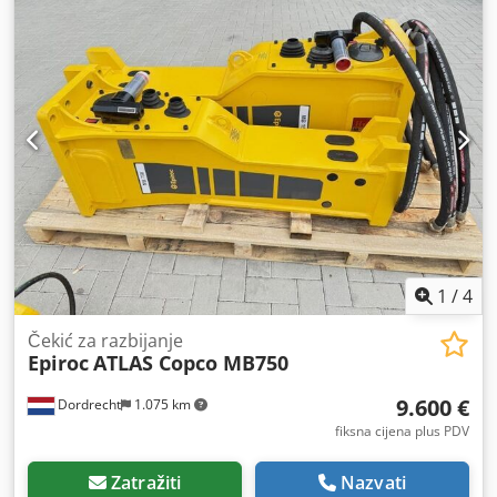
stanje: vrlo dobro Vizualno stanje: vrlo dobro Dodatne
informacije Pogodno za sljedeće strojeve: bageri od 17 do
29 tona Uvjeti isporuke: EXW Radni tlak: 160-180 bara
Potreban hidraulični protok: 155 l/min Učestalost udaraca:
330 - 680 Posljednji pregled: 2025-12-09 Zemlja
proizvodnje: DE Dodatne informacije Za dodatne
informacije obratite se Ö. Inalkacu. Dsdpfxsy A I Sae Ahlsck
1
/
4
Čekić za razbijanje
Epiroc
ATLAS Copco MB750
9.600 €
Dordrecht
1.075 km
fiksna cijena plus PDV
Zatražiti
Nazvati