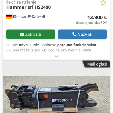
čekić za rušenje
Hammer srl
HS2400
13.900 €
Röhrnbach
424 km
fiksna cijena plus PDV
Zatražiti
Nazvati
Stanje:
novo
, Funkcionalnost:
potpuno funkcionalan
,
ukupna masa:
2.200 kg
, Godina proizvodnje:
2026
,
Mali oglasi