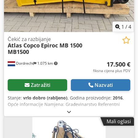
1
/
4
Čekić za razbijanje
Atlas Copco
Epiroc MB 1500
MB1500
17.500 €
Dordrecht
1.075 km
fiksna cijena plus PDV
Zatražiti
Nazvati
Stanje:
vrlo dobro (rabljeno)
, Godina proizvodnje:
2016
,
Opće informacije Namjena: Građevinarstvo Referentni
broj: 4 Težine Sopstvena težina: 1.300 kg Funkcionalnost
Dimenzije tovarnog prostora: 200 x 70 x 60 cm CE oznaka:
Mali oglasi
da Dcedpfjvpq Thex Ahljk Održavanje, povijest i stanje Broj
vlasnika: 1 Tehničko stanje: vrlo dobro Vizualno stanje: vrlo
dobro Dodatne informacije Prikladno za sljedeće strojeve: