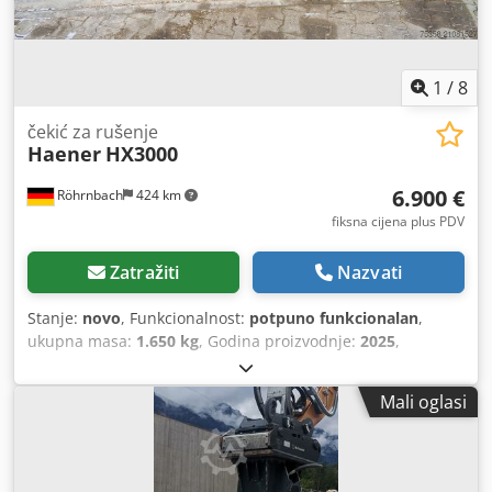
1
/
8
čekić za rušenje
Haener
HX3000
6.900 €
Röhrnbach
424 km
fiksna cijena plus PDV
Zatražiti
Nazvati
Stanje:
novo
, Funkcionalnost:
potpuno funkcionalan
,
ukupna masa:
1.650 kg
, Godina proizvodnje:
2025
,
Mali oglasi