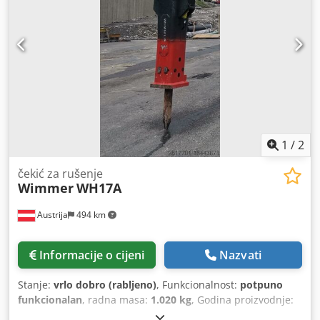
1
/
2
čekić za rušenje
Wimmer
WH17A
Austrija
494 km
Informacije o cijeni
Nazvati
Stanje:
vrlo dobro (rabljeno)
, Funkcionalnost:
potpuno
funkcionalan
, radna masa:
1.020 kg
, Godina proizvodnje:
2022
, broj stroja/vozila:
H998
, sustav podmazivanja na