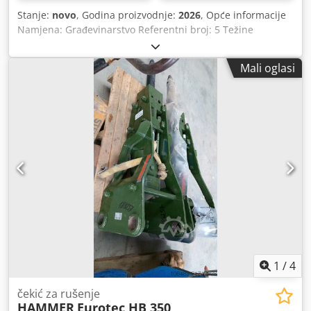
Stanje:
novo
, Godina proizvodnje:
2026
, Opće informacije
Namjena: Građevinarstvo Referentni broj: 5 Težine
Sopstvena težina: 450 kg Funkcionalnost Dimenzije
tovarnog prostora: 150 x 71 x 80 cm CE oznaka: da Stanje
Mali oglasi
Opće stanje: vrlo dobro Dsdpsyym Iuofx Ahljck Tehničko
stanje: vrlo dobro Vizualno stanje: vrlo dobro Dodatne
informacije Prikladno za sljedeće strojeve: 5-12 tona Uvjeti
isporuke: EXW Radni tlak: 180 bara Potreban hidraulični
protok: 90 l/min Frekvencija udaraca: 350-700 Zemlja
proizvodnje: Koreja Dodatne informacije Za dodatne
informacije obratite se Ö. Inalkacu.
1
/
4
čekić za rušenje
HAMMER
Eurotec HB 350