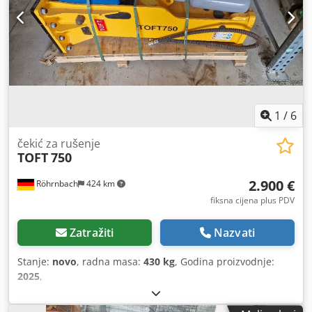
1
/
6
čekić za rušenje
TOFT
750
2.900 €
Röhrnbach
424 km
fiksna cijena plus PDV
Zatražiti
Nazvati
Stanje:
novo
, radna masa:
430 kg
, Godina proizvodnje:
2025
,