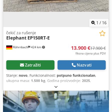
1
/
16
čekić za rušenje
Elephant
EP150RT-E
13.900 €
Röhrnbach
424 km
17.900 €
fiksna cijena plus PDV
Zatražiti
Nazvati
Stanje:
novo
, Funkcionalnost:
potpuno funkcionalan
,
ukupna masa:
1.500 kg
, Godina proizvodnje:
2025
,