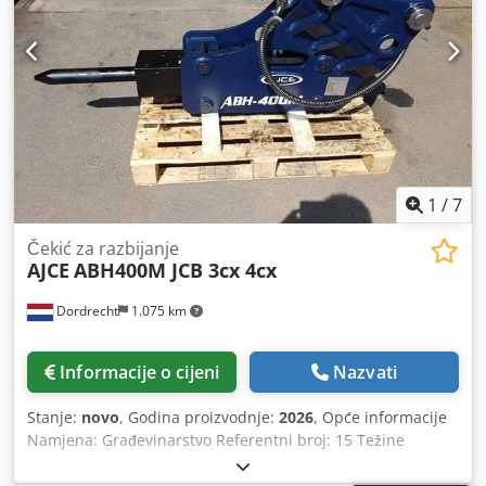
1
/
7
Čekić za razbijanje
AJCE
ABH400M JCB 3cx 4cx
Dordrecht
1.075 km
Informacije o cijeni
Nazvati
Stanje:
novo
, Godina proizvodnje:
2026
, Opće informacije
Namjena: Građevinarstvo Referentni broj: 15 Težine
Vlastita težina: 375 kg Dcjdpfx Ahjq Ixucjlek Funkcionalnost
CE oznaka: da Stanje Opće stanje: vrlo dobro Tehničko