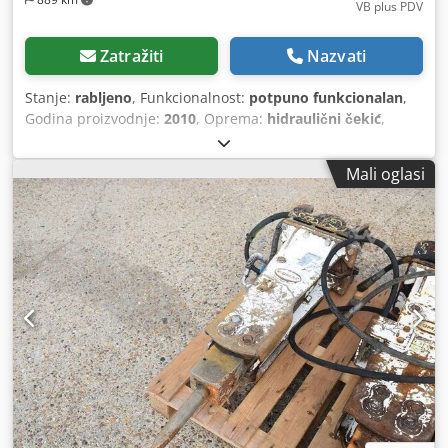
VB plus PDV
Zatražiti
Nazvati
Stanje:
rabljeno
, Funkcionalnost:
potpuno funkcionalan
,
Godina proizvodnje:
2010
, Oprema:
hidraulični čekić
,
Montabert uljni čekić, tip SC 50 za nosive bagere 8 - 14
tona s hidrauličkim crijevima i jednim dlijetom. Tražena
Mali oglasi
cijena: 3.800,00 €. Dvoručna grabulja: tip KZS1450.5S,
nosivost 4 t. Tvornički broj: A3103, težina 585 kg. Širina
školjki 50 cm s vijčanim zubima, hidraulički rotirajuća. Za
nosive bagere 8 - 14 t. Tražena cijena: 2.250,00 €. Dcjdpfjx
Ur Hfsx Ahlek