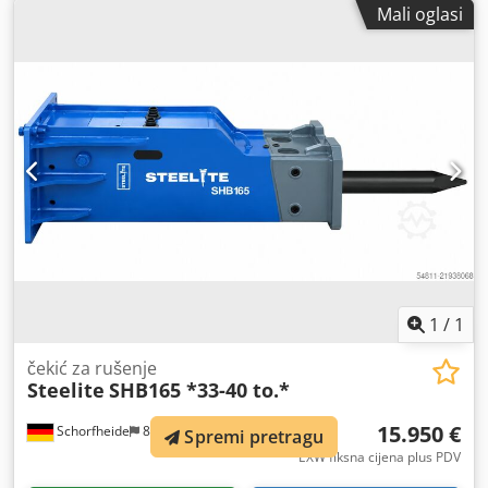
Mali oglasi
stanje: vrlo dobro Vizualno stanje: vrlo dobro Dodatne
informacije Pogodno za sljedeće strojeve: 4~8 t, posebno
za rovokopače-utovarivače. Prikladno za JCB 3cx/4cx Uvjeti
isporuke: EXW Radni tlak: 110-140 bar Potreban hidraulični
protok: 70 l/min Frekvencija udaraca: 500-900 Zemlja
proizvodnje: KR Dodatne informacije Za više informacija
obratite se g. Ö. Inalkacu.
1
/
1
čekić za rušenje
Steelite
SHB165 *33-40 to.*
15.950 €
Schorfheide
869 km
Spremi pretragu
EXW fiksna cijena plus PDV