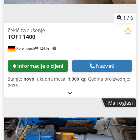
1
/
6
čekić za rušenje
TOFT
1400
Röhrnbach
424 km
Informacije o cijeni
Nazvati
Stanje:
novo
, ukupna masa:
1.900 kg
, Godina proizvodnje:
2025
,
Mali oglasi