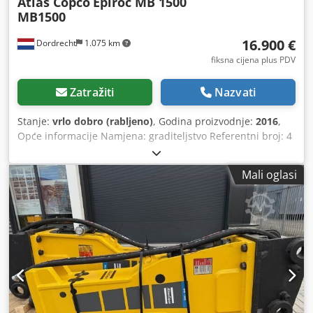
Atlas Copco
Epiroc MB 1500
MB1500
16.900 €
Dordrecht
1.075 km
fiksna cijena plus PDV
Zatražiti
Nazvati
Stanje:
vrlo dobro (rabljeno)
, Godina proizvodnje:
2016
,
Opće informacije Namjena: graditeljstvo Referentni broj: 4
Mase Masa praznog vozila: 1.300 kg Funkcionalnost
Dimenzije tovarnog prostora: 200 x 70 x 60 cm CE oznaka:
Mali oglasi
da Dedpovpq Tbefx Ahlsck Održavanje, povijest i stanje
Broj vlasnika: 1 Tehničko stanje: vrlo dobro Vizualno stanje:
vrlo dobro Dodatne informacije Prikladno za sljedeće
strojeve: 17-29 tona Uvjeti isporuke: EXW Radni tlak: 160-
180 bara Potreban hidraulični protok: 155 l/min Frekvencija
udaraca: 330-680 Zadnji pregled: 2025-01-02 Zemlja
proizvodnje: DE Dodatne informacije Za dodatne
informacije obratite se Ö. Inalkacu.