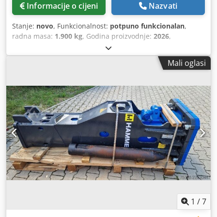
Informacije o cijeni
Nazvati
Stanje:
novo
, Funkcionalnost:
potpuno funkcionalan
,
radna masa:
1.900 kg
, Godina proizvodnje:
2026
,
Mali oglasi
1
/
7