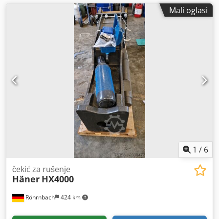
Mali oglasi
1
/
6
čekić za rušenje
Häner
HX4000
Röhrnbach
424 km