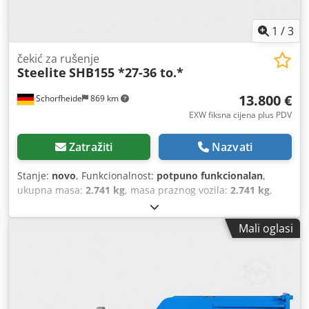
1
/
3
čekić za rušenje
Steelite
SHB155 *27-36 to.*
13.800 €
Schorfheide
869 km
EXW fiksna cijena plus PDV
Zatražiti
Nazvati
Stanje:
novo
, Funkcionalnost:
potpuno funkcionalan
,
ukupna masa:
2.741 kg
, masa praznog vozila:
2.741 kg
,
radna masa:
2.741 kg
, Godina proizvodnje:
2026
,
HIDRAULIČKI ČEKIĆ SHB155 STEELITE hidraulički čekići
Mali oglasi
srednje klase odlikuju se snažnim udarcem, robusnom
konstrukcijom i pouzdanim performansama u
svakodnevnim radovima na gradilištu. Idealni su za radove
rušenja, zemljane, cestogradnje i reciklaže te nude
optimalnu kombinaciju udarne energije, učinkovitosti i
dugovječnosti. Konstrukcija s prigušenjem buke i vibracija