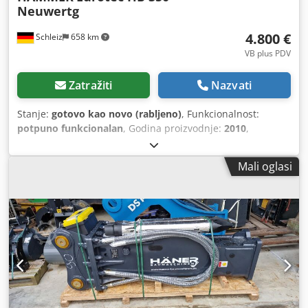
Neuwertg
4.800 €
Schleiz
658 km
VB plus PDV
Zatražiti
Nazvati
Stanje:
gotovo kao novo (rabljeno)
, Funkcionalnost:
potpuno funkcionalan
, Godina proizvodnje:
2010
,
Mali oglasi