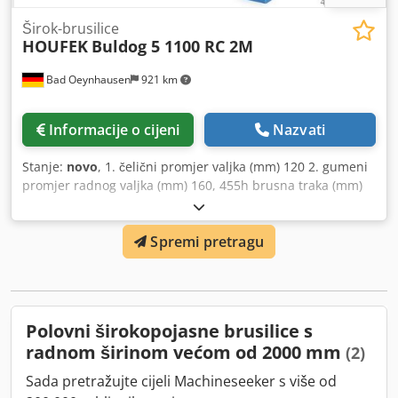
Širok-brusilice
HOUFEK
Buldog 5 1100 RC 2M
Bad Oeynhausen
921 km
Informacije o cijeni
Nazvati
Stanje:
novo
, 1. čelični promjer valjka (mm) 120 2. gumeni
promjer radnog valjka (mm) 160, 455h brusna traka (mm)
1120 x 2200, 1 komad po brusnoj jedinici Glavni motori
(kW) 2 x 11 (15 ks) hod motoriziranog stola - Visina radnog
Spremi pretragu
komada (mm) 3 - 160 Automatsko pokretanje zvijezda /
delta pokretanja brusnog valjka za motor za 1. jedinicu s
prednje upravljačke ploče - pneumatsko podizanje
brusnog valjka za 2. jedinicu s prednje upravljačke ploče -
pneumatsko Pneumatsko brušenje cipela PL 2
Polovni širokopojasne brusilice s
Amperemetar - za mjerenje struje motora jedinica za
radnom širinom većom od 2000 mm
(2)
mljevenje Regulacija oscilacije brusnog remena - uz pomoć
optoelektronskog čitača s infracrvenim snopom
Sada pretražujte cijeli Machineseeker s više od
Automatsko centriranje dovodnog remena Tablica