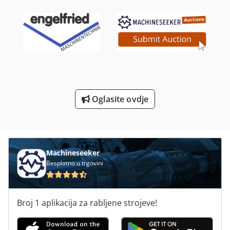
Portal Brusilica
Profil Brusilice
Rub Ljepilo Za
Stajati Bušenje Stand Bušilica
Oglasite ovdje
Strojevi Za Brušenje
Valjak Brusilice Za Brušenje
Machineseeker
Besplatno u trgovini
Broj 1 aplikacija za rabljene strojeve!