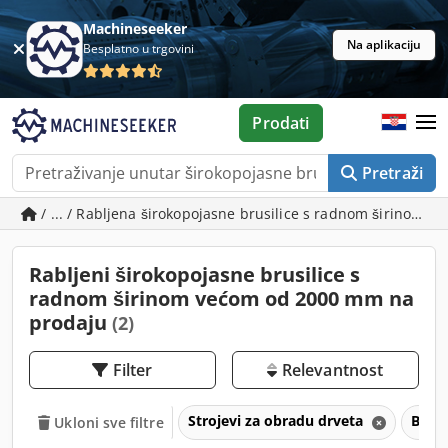
Machineseeker
Na aplikaciju
Besplatno u trgovini
Prodati
Pretraži
/ ... / Rabljena širokopojasne brusilice s radnom širinom
Rabljeni širokopojasne brusilice s
radnom širinom većom od 2000 mm na
prodaju
(2)
Filter
Relevantnost
Strojevi za obradu drveta
Brusi
Ukloni sve filtre