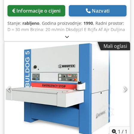
Informacije o cijeni
Nazvati
Stanje:
rabljeno
, Godina proizvodnje:
1990
, Radni prostor:
D = 30 mm Brzina: 20 m/min Dksdpjzl E Rcjfx Af Ajr Duljina
šipki: 3000 – 6000 mm Masa stroja: približno 3 t Potrebni
prostor: približno 9 x 2 x 2,4 m
Mali oglasi
1
/
1