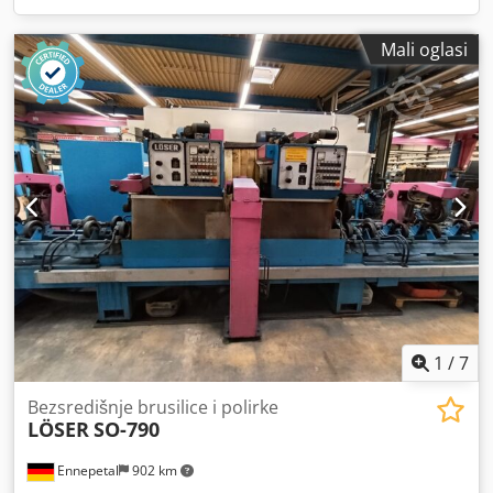
Mali oglasi
1
/
7
Bezsredišnje brusilice i polirke
LÖSER
SO-790
Ennepetal
902 km