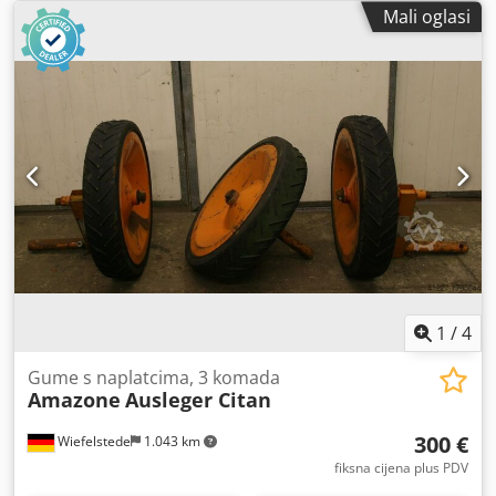
Mali oglasi
1
/
4
Gume s naplatcima, 3 komada
Amazone
Ausleger Citan
300 €
Wiefelstede
1.043 km
fiksna cijena plus PDV