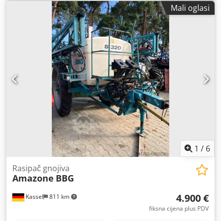
Mali oglasi
1
/
6
Rasipač gnojiva
Amazone
BBG
4.900 €
Kassel
811 km
fiksna cijena plus PDV