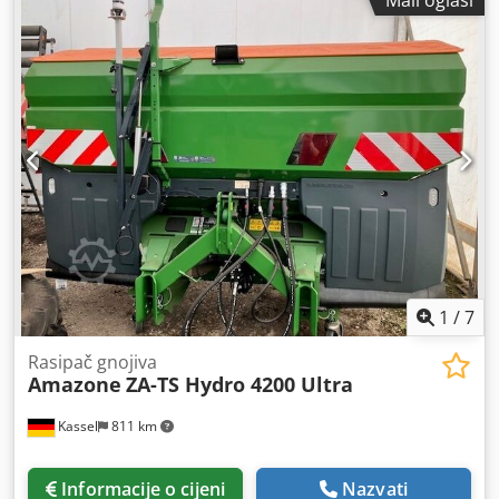
1
/
7
Rasipač gnojiva
Amazone
ZA-TS Hydro 4200 Ultra
Kassel
811 km
Informacije o cijeni
Nazvati