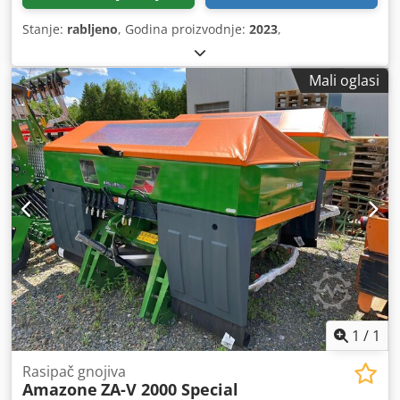
Stanje:
rabljeno
, Godina proizvodnje:
2023
,
Mali oglasi
1
/
1
Rasipač gnojiva
Amazone
ZA-V 2000 Special