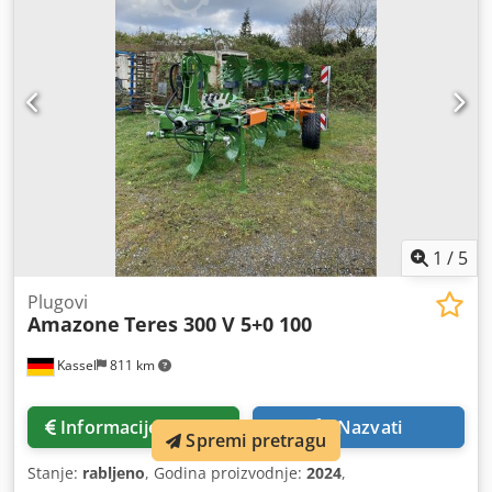
1
/
5
Plugovi
Amazone
Teres 300 V 5+0 100
Kassel
811 km
Informacije o cijeni
Nazvati
Spremi pretragu
Stanje:
rabljeno
, Godina proizvodnje:
2024
,