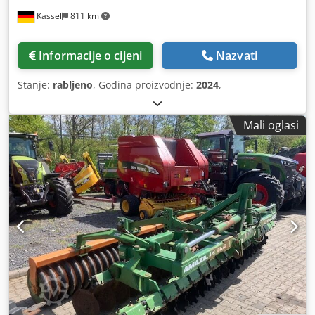
Kassel
811 km
Informacije o cijeni
Nazvati
Stanje:
rabljeno
, Godina proizvodnje:
2024
,
Mali oglasi