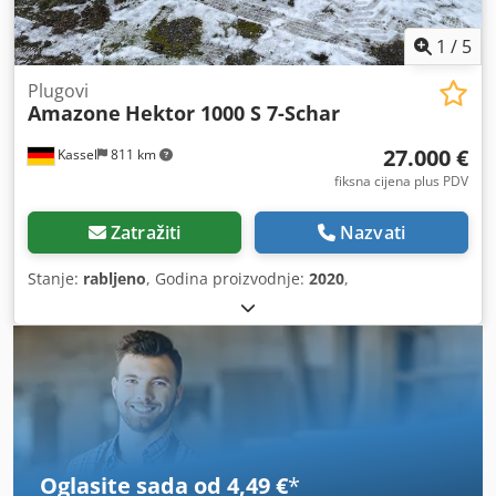
1
/
5
Plugovi
Amazone
Hektor 1000 S 7-Schar
27.000 €
Kassel
811 km
fiksna cijena plus PDV
Zatražiti
Nazvati
Stanje:
rabljeno
, Godina proizvodnje:
2020
,
Oglasite sada od 4,49 €
*