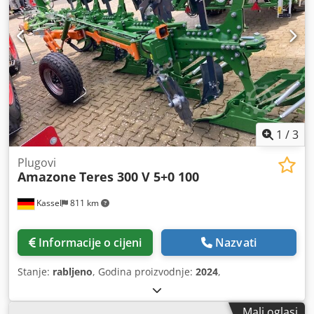
1
/
3
Plugovi
Amazone
Teres 300 V 5+0 100
Kassel
811 km
Informacije o cijeni
Nazvati
Stanje:
rabljeno
, Godina proizvodnje:
2024
,
Mali oglasi