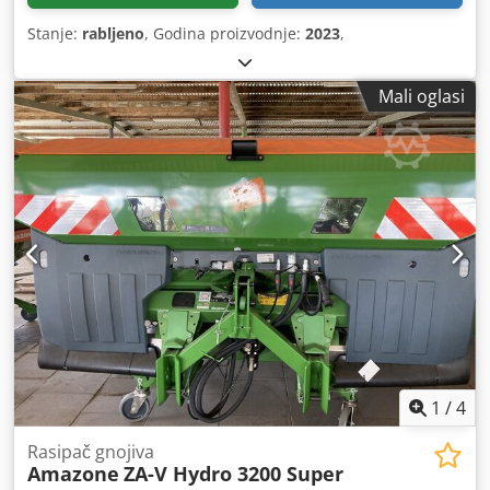
Stanje:
rabljeno
, Godina proizvodnje:
2023
,
Mali oglasi
1
/
4
Rasipač gnojiva
Amazone
ZA-V Hydro 3200 Super