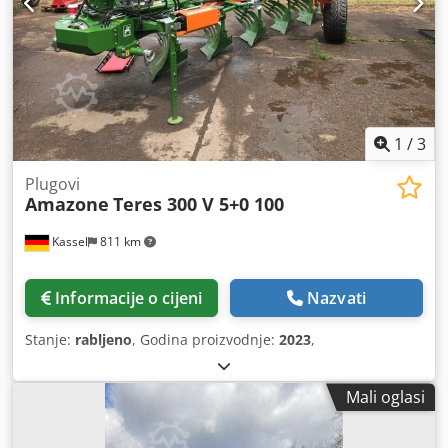
1
/
3
Plugovi
Amazone
Teres 300 V 5+0 100
Kassel
811 km
Informacije o cijeni
Nazvati
Stanje:
rabljeno
, Godina proizvodnje:
2023
,
Mali oglasi