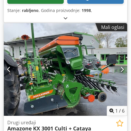
Stanje:
rabljeno
, Godina proizvodnje:
1998
,
Mali oglasi
1
/
6
Drugi uređaji
Amazone
KX 3001 Culti + Cataya