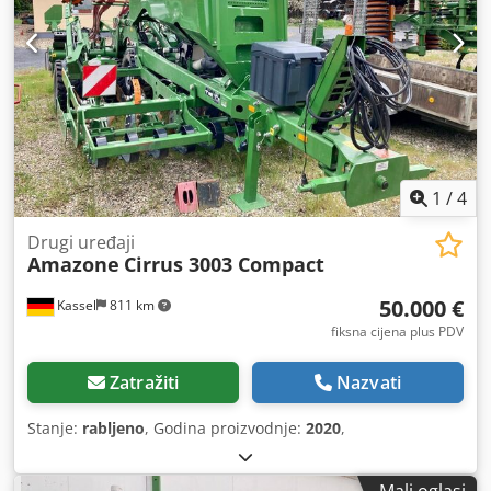
1
/
4
Drugi uređaji
Amazone
Cirrus 3003 Compact
50.000 €
Kassel
811 km
fiksna cijena plus PDV
Zatražiti
Nazvati
Stanje:
rabljeno
, Godina proizvodnje:
2020
,
Mali oglasi