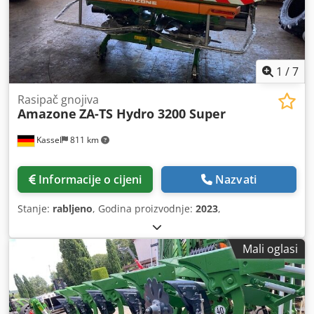
1
/
7
Rasipač gnojiva
Amazone
ZA-TS Hydro 3200 Super
Kassel
811 km
Informacije o cijeni
Nazvati
Stanje:
rabljeno
, Godina proizvodnje:
2023
,
Mali oglasi