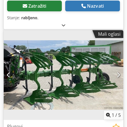
Zatražiti
Nazvati
Stanje:
rabljeno
,
Mali oglasi
1
/
5
Plugovi