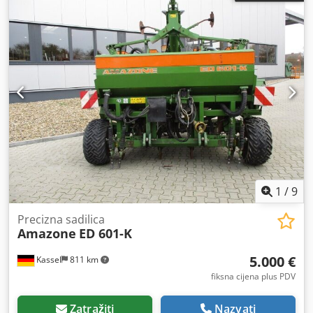
1
/
9
Precizna sadilica
Amazone
ED 601-K
5.000 €
Kassel
811 km
fiksna cijena plus PDV
Zatražiti
Nazvati