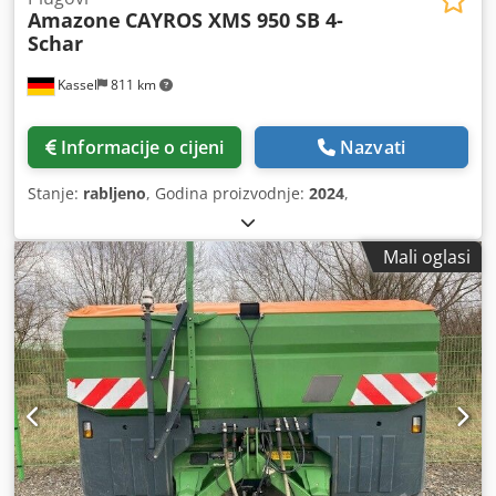
Amazone
CAYROS XMS 950 SB 4-
Schar
Kassel
811 km
Informacije o cijeni
Nazvati
Stanje:
rabljeno
, Godina proizvodnje:
2024
,
Mali oglasi