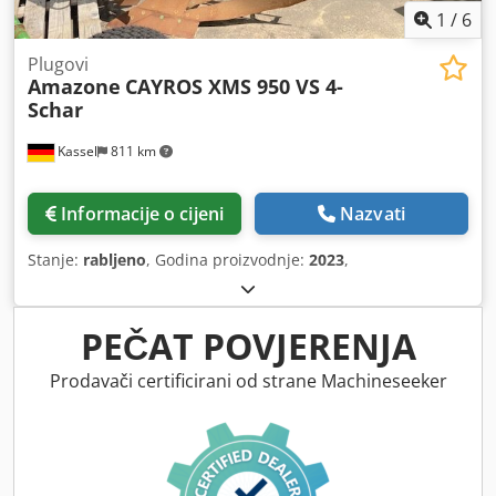
1
/
6
Plugovi
Amazone
CAYROS XMS 950 VS 4-
Schar
Kassel
811 km
Informacije o cijeni
Nazvati
Stanje:
rabljeno
, Godina proizvodnje:
2023
,
PEČAT POVJERENJA
Prodavači certificirani od strane Machineseeker