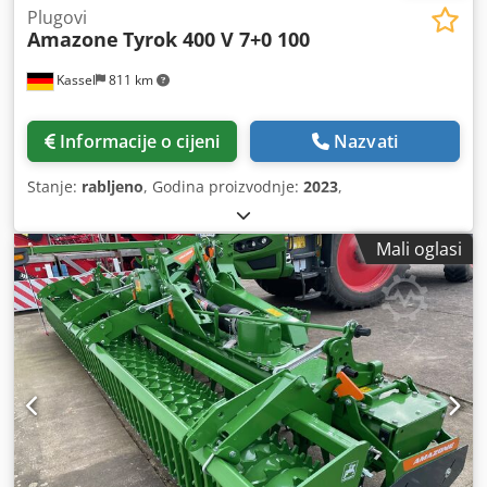
Plugovi
Amazone
Tyrok 400 V 7+0 100
Kassel
811 km
Informacije o cijeni
Nazvati
Stanje:
rabljeno
, Godina proizvodnje:
2023
,
Mali oglasi