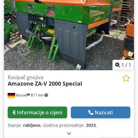
1
/
1
Rasipač gnojiva
Amazone
ZA-V 2000 Special
Kassel
811 km
Informacije o cijeni
Nazvati
Stanje:
rabljeno
, Godina proizvodnje:
2023
,