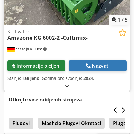
1
/
5
Kultivator
Amazone
KG 6002-2 -Cultimix-
Kassel
811 km
Informacije o cijeni
Nazvati
Stanje:
rabljeno
, Godina proizvodnje:
2024
,
Otkrijte više rabljenih strojeva
1
Plugovi
Mashcio Plugovi Okretaci
Plugovi