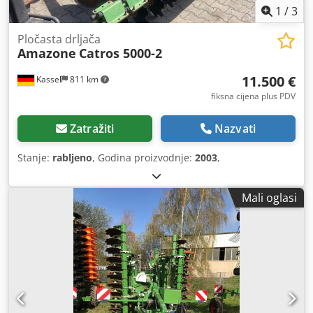
1
/
3
Pločasta drljača
Amazone
Catros 5000-2
11.500 €
Kassel
811 km
fiksna cijena plus PDV
Zatražiti
Nazvati
Stanje:
rabljeno
, Godina proizvodnje:
2003
,
Mali oglasi