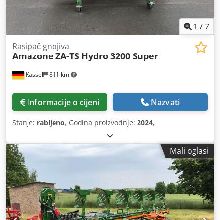
1
/
7
Rasipač gnojiva
Amazone
ZA-TS Hydro 3200 Super
Kassel
811 km
Informacije o cijeni
Nazvati
Stanje:
rabljeno
, Godina proizvodnje:
2024
,
Mali oglasi