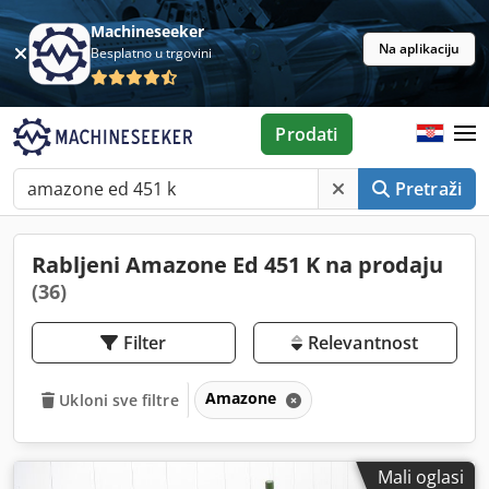
Machineseeker
Na aplikaciju
Besplatno u trgovini
Prodati
Pretraži
Rabljeni Amazone Ed 451 K na prodaju
(36)
Filter
Relevantnost
Amazone
Ukloni sve filtre
Mali oglasi