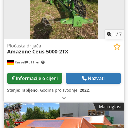
1
/
7
Pločasta drljača
Amazone
Ceus 5000-2TX
Kassel
811 km
Informacije o cijeni
Nazvati
Stanje:
rabljeno
, Godina proizvodnje:
2022
,
Mali oglasi