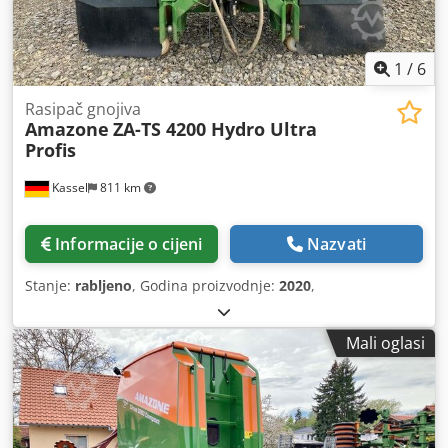
1
/
6
Rasipač gnojiva
Amazone
ZA-TS 4200 Hydro Ultra
Profis
Kassel
811 km
Informacije o cijeni
Nazvati
Stanje:
rabljeno
, Godina proizvodnje:
2020
,
Mali oglasi