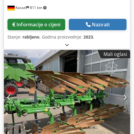
Kassel
811 km
Informacije o cijeni
Nazvati
Stanje:
rabljeno
, Godina proizvodnje:
2023
,
Mali oglasi