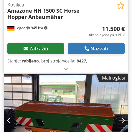
Kosilica
Amazone
HH 1500 SC Horse
Hopper Anbaumäher
11.500 €
Legden
945 km
fiksna cijena plus PDV
Zatražiti
Nazvati
Stanje:
rabljeno
, broj stroja/vozila:
8427
,
Mali oglasi