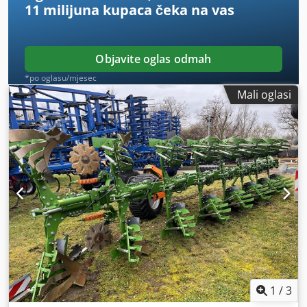
11 milijuna kupaca
čeka na vas
Objavite oglas odmah
*po oglasu/mjesec
Mali oglasi
1
/
3