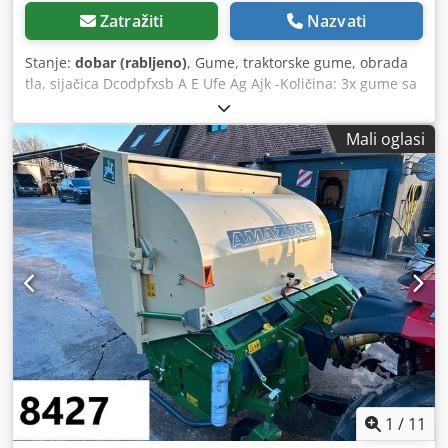
Zatražiti
Nazvati
Stanje:
dobar (rabljeno)
, Gume, traktorske gume, obrada
tla, sijačica Dcodpfxsb A E Ufe Ag Ajk -Količina: 3x gume sa
Amazone sijačice -Veličina gume -Glavčina: Ø 40 mm -
Dimenzije: Ø 750 mm -Ukupna cijena: za 3 gume -Težina:
Mali oglasi
51 kg/komad
1
/
11