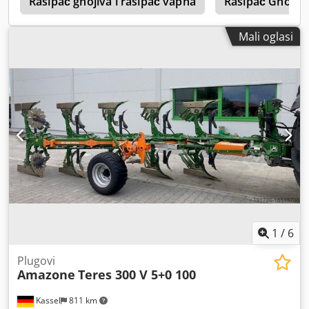
1
Rasipač gnojiva i rasipač vapna
Rasipač Gnojiv
Mali oglasi
1
/
6
Plugovi
Amazone
Teres 300 V 5+0 100
Kassel
811 km