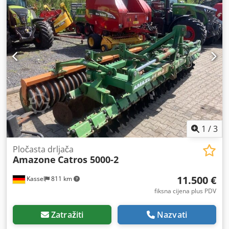
1
/
3
Pločasta drljača
Amazone
Catros 5000-2
11.500 €
Kassel
811 km
fiksna cijena plus PDV
Zatražiti
Nazvati