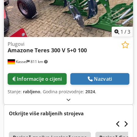
1
/
3
Plugovi
Amazone
Teres 300 V 5+0 100
Kassel
811 km
Informacije o cijeni
Nazvati
Stanje:
rabljeno
, Godina proizvodnje:
2024
,
Otkrijte više rabljenih strojeva