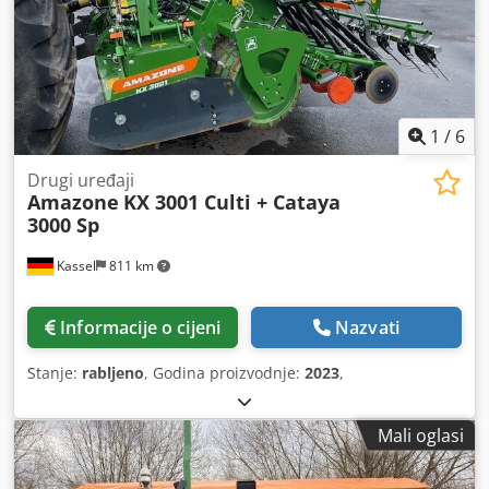
1
/
6
Drugi uređaji
Amazone
KX 3001 Culti + Cataya
3000 Sp
Kassel
811 km
Informacije o cijeni
Nazvati
Stanje:
rabljeno
, Godina proizvodnje:
2023
,
Mali oglasi