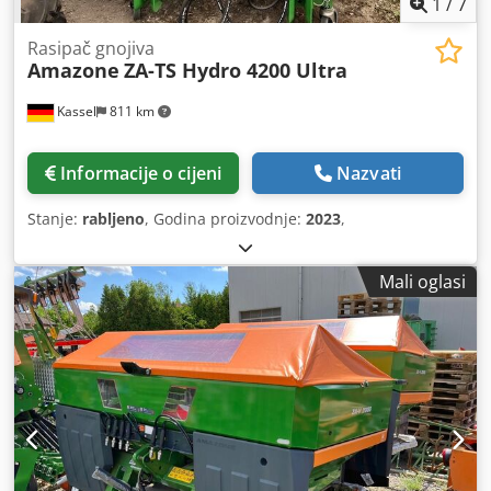
1
/
7
Rasipač gnojiva
Amazone
ZA-TS Hydro 4200 Ultra
Kassel
811 km
Informacije o cijeni
Nazvati
Stanje:
rabljeno
, Godina proizvodnje:
2023
,
Mali oglasi