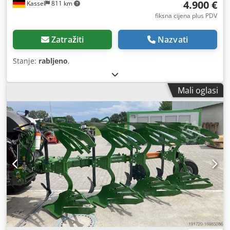
4.900 €
Kassel
811 km
fiksna cijena plus PDV
Zatražiti
Nazvati
Stanje:
rabljeno
,
Mali oglasi