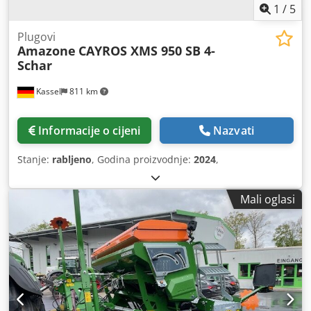
1
/
5
Plugovi
Amazone
CAYROS XMS 950 SB 4-
Schar
Kassel
811 km
Informacije o cijeni
Nazvati
Stanje:
rabljeno
, Godina proizvodnje:
2024
,
Mali oglasi