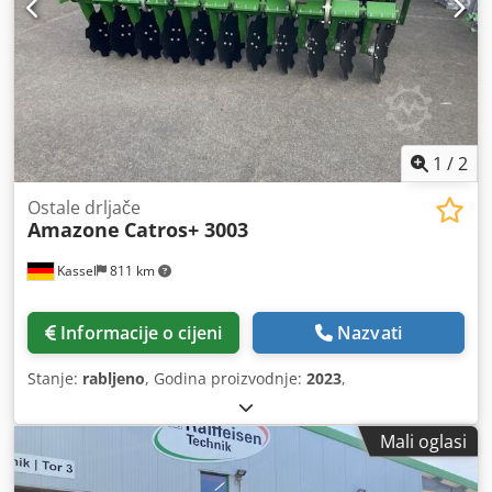
1
/
2
Ostale drljače
Amazone
Catros+ 3003
Kassel
811 km
Informacije o cijeni
Nazvati
Stanje:
rabljeno
, Godina proizvodnje:
2023
,
Mali oglasi