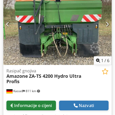
1
/
6
Rasipač gnojiva
Amazone
ZA-TS 4200 Hydro Ultra
Profis
Kassel
811 km
Informacije o cijeni
Nazvati