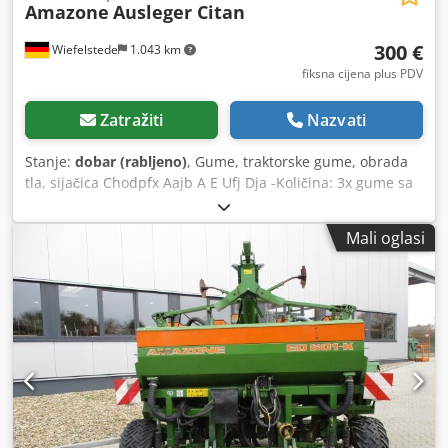
Amazone
Ausleger Citan
300 €
Wiefelstede
1.043 km
fiksna cijena plus PDV
Zatražiti
Nazvati
Stanje:
dobar (rabljeno)
, Gume, traktorske gume, obrada
tla, sijačica Chodpfx Aajb A E Ufj Dja -Količina: 3x gume sa
Amazone sijačice -Veličina gume -Glavčina: Ø 40 mm -
Dimenzije: Ø 750 mm -Ukupna cijena: za 3 gume -Težina:
Mali oglasi
51 kg/komad