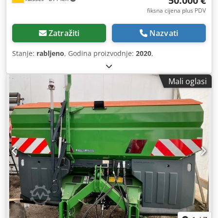
50.000 €
fiksna cijena plus PDV
Zatražiti
Nazvati
Stanje:
rabljeno
, Godina proizvodnje:
2020
,
Mali oglasi