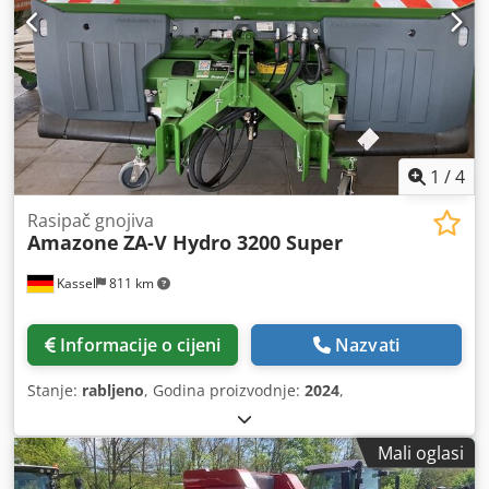
1
/
4
Rasipač gnojiva
Amazone
ZA-V Hydro 3200 Super
Kassel
811 km
Informacije o cijeni
Nazvati
Stanje:
rabljeno
, Godina proizvodnje:
2024
,
Mali oglasi