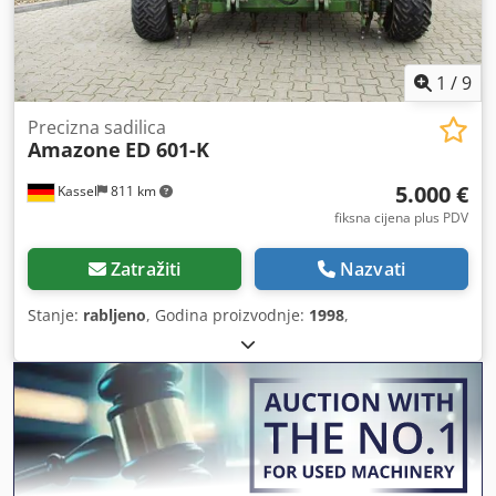
1
/
9
Precizna sadilica
Amazone
ED 601-K
5.000 €
Kassel
811 km
fiksna cijena plus PDV
Zatražiti
Nazvati
Stanje:
rabljeno
, Godina proizvodnje:
1998
,