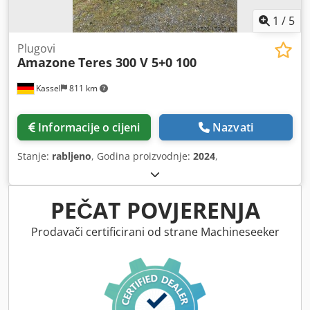
1
/
5
Plugovi
Amazone
Teres 300 V 5+0 100
Kassel
811 km
Informacije o cijeni
Nazvati
Stanje:
rabljeno
, Godina proizvodnje:
2024
,
PEČAT POVJERENJA
Prodavači certificirani od strane Machineseeker