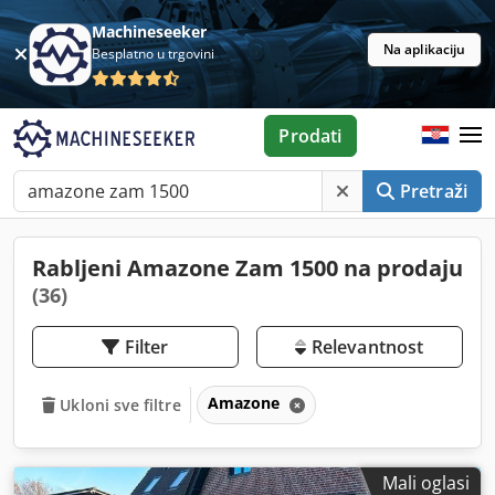
Machineseeker
Na aplikaciju
Besplatno u trgovini
Prodati
Pretraži
Rabljeni Amazone Zam 1500 na prodaju
(36)
Filter
Relevantnost
Amazone
Ukloni sve filtre
Mali oglasi