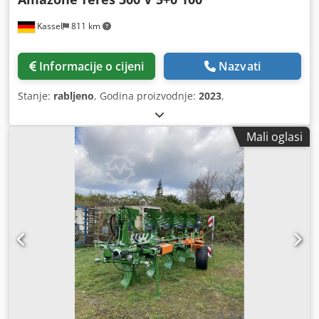
Kassel
811 km
Informacije o cijeni
Nazvati
Stanje:
rabljeno
, Godina proizvodnje:
2023
,
Mali oglasi