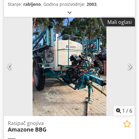
Stanje:
rabljeno
, Godina proizvodnje:
2003
,
Mali oglasi
1
/
6
Rasipač gnojiva
Amazone
BBG