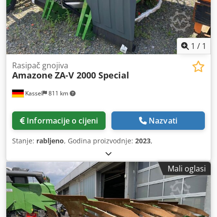
1
/
1
Rasipač gnojiva
Amazone
ZA-V 2000 Special
Kassel
811 km
Informacije o cijeni
Nazvati
Stanje:
rabljeno
, Godina proizvodnje:
2023
,
Mali oglasi