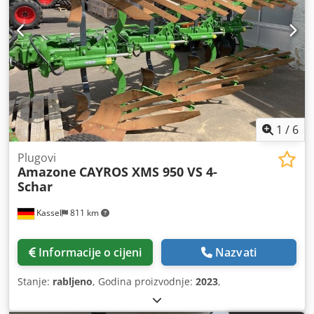
1
/
6
Plugovi
Amazone
CAYROS XMS 950 VS 4-
Schar
Kassel
811 km
Informacije o cijeni
Nazvati
Stanje:
rabljeno
, Godina proizvodnje:
2023
,