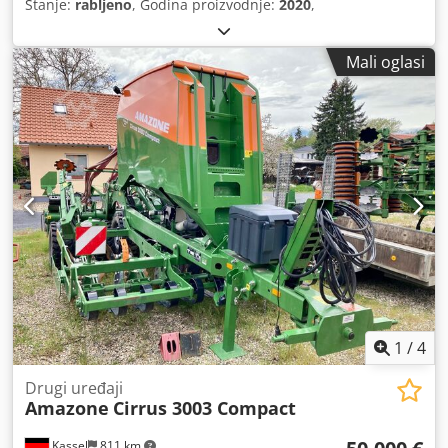
Stanje:
rabljeno
, Godina proizvodnje:
2020
,
Mali oglasi
1
/
4
Drugi uređaji
Amazone
Cirrus 3003 Compact
Kassel
811 km