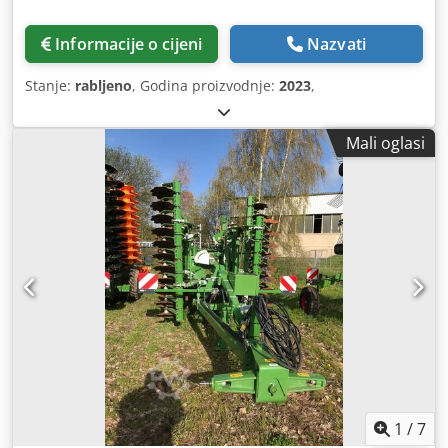
Informacije o cijeni
Nazvati
Stanje:
rabljeno
, Godina proizvodnje:
2023
,
Mali oglasi
1
/
7