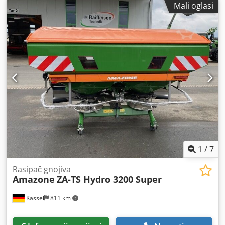
Mali oglasi
1
/
7
Rasipač gnojiva
Amazone
ZA-TS Hydro 3200 Super
Kassel
811 km