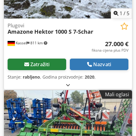
1
/
5
Plugovi
Amazone
Hektor 1000 S 7-Schar
27.000 €
Kassel
811 km
fiksna cijena plus PDV
Zatražiti
Nazvati
Stanje:
rabljeno
, Godina proizvodnje:
2020
,
Mali oglasi