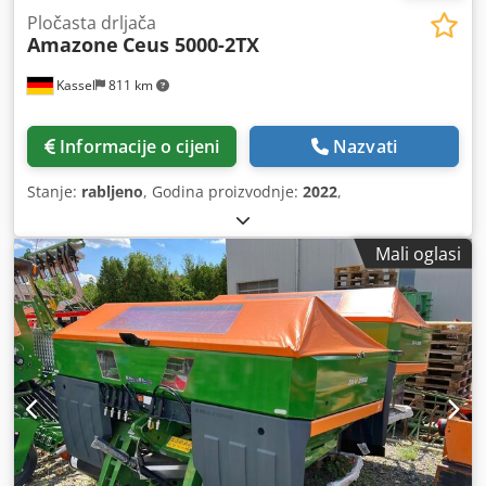
Pločasta drljača
Amazone
Ceus 5000-2TX
Kassel
811 km
Informacije o cijeni
Nazvati
Stanje:
rabljeno
, Godina proizvodnje:
2022
,
Mali oglasi