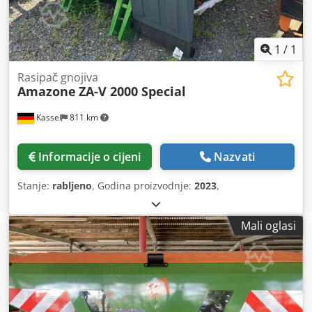
1
/
1
Rasipač gnojiva
Amazone
ZA-V 2000 Special
Kassel
811 km
Informacije o cijeni
Nazvati
Stanje:
rabljeno
, Godina proizvodnje:
2023
,
Mali oglasi