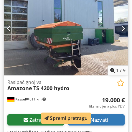
1
/
9
Rasipač gnojiva
Amazone
TS 4200 hydro
19.000 €
Kassel
811 km
fiksna cijena plus PDV
Spremi pretragu
Zatražiti
Nazvati