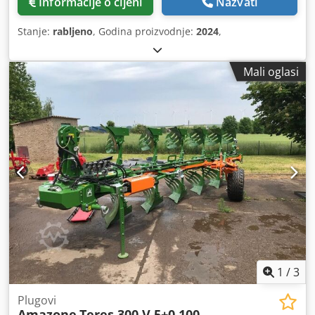
Informacije o cijeni
Nazvati
Stanje:
rabljeno
, Godina proizvodnje:
2024
,
Mali oglasi
1
/
3
Plugovi
Amazone
Teres 300 V 5+0 100