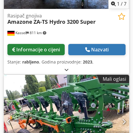
1
/
7
Rasipač gnojiva
Amazone
ZA-TS Hydro 3200 Super
Kassel
811 km
Informacije o cijeni
Nazvati
Stanje:
rabljeno
, Godina proizvodnje:
2023
,
Mali oglasi