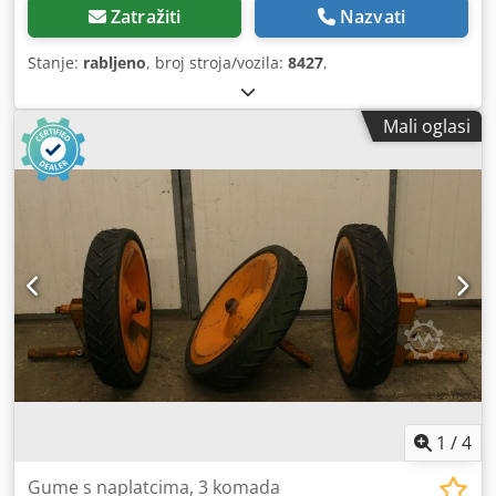
Zatražiti
Nazvati
Stanje:
rabljeno
, broj stroja/vozila:
8427
,
Mali oglasi
1
/
4
Gume s naplatcima, 3 komada