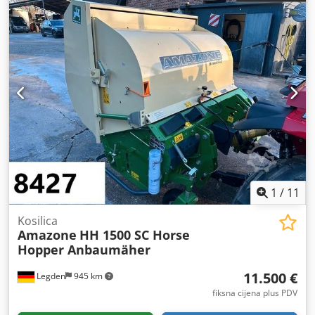
1
/
11
Kosilica
Amazone
HH 1500 SC Horse
Hopper Anbaumäher
11.500 €
Legden
945 km
fiksna cijena plus PDV