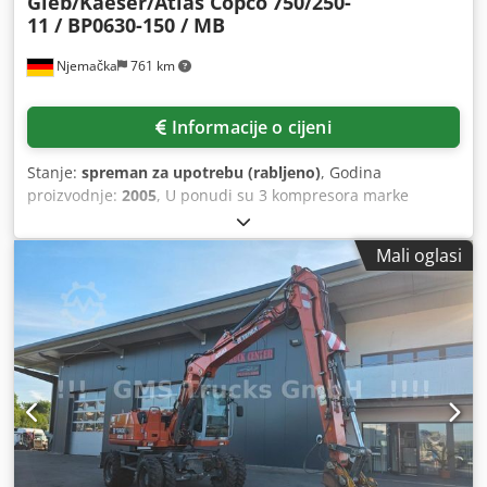
Gieb/Kaeser/Atlas Copco
750/250-
11 / BP0630-150 / MB
Njemačka
761 km
Informacije o cijeni
Stanje:
spreman za upotrebu (rabljeno)
, Godina
proizvodnje:
2005
, U ponudi su 3 kompresora marke
Kaeser, 1 kompresor marke Gieb, 1 kompresor marke Atlas
Copco i jedan tlačni spremnik tvrtke Maschinen- und
Mali oglasi
Behälterbau. 1) Kompresor Gieb, tip 750/250-11, godina
proizvodnje: 2005, maksimalni radni tlak: 11 bara, usisna
snaga: 750 l/min, potrebna snaga: 4,0 kW. 2) 3 kompresora
Kaeser EPC 630-150, godina proizvodnje: 1995, maksimalni
radni tlak: 10 bara, volumetrijski protok: 630 l/min, snaga
motora: 3,0 kW. 3) Kompresor Atlas Copco LT sa zvučnom
izolacijom, radni tlak: 15 bara. 6) Tlačni spremnik tvrtke
Maschinen- und Behälterbau, volumen: 350 l, godina
proizvodnje: 1997, maksimalni radni tlak: 16 bara,
temperaturni raspon: -10 °C do +50 °C. Moguća je