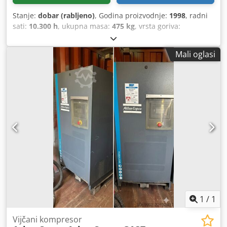
Stanje:
dobar (rabljeno)
, Godina proizvodnje:
1998
, radni
sati:
10.300 h
, ukupna masa:
475 kg
, vrsta goriva:
električni
, volumni protok:
186 m³/h
, radni tlak:
10 letva
,
tlak (maks.):
10 letva
, Kompresor 22 kW 3,1 m3/min ATLAS
Mali oglasi
COPCO GA22 vijčani kompresor Dsdpetxpd Iefx Alyswa
Prodaje se kontinuirano servisiran i servisiran vijčani
kompresor 22kW. Proizvođač: Atlas Copco GA22 SP Radni
sati: 10350 Godina izgradnje: 1999 Kapacitet: 3,1
M3/minuti, Pritisak: 10 bara Snaga 22 kW Glavni broj
okretaja motora: 3.000 o/min Neto težina: 405 kg
Dimenzije: mm (DxŠxV) Razina buke: 66dB Servisna
knjižica, strujna shema.
1
/
1
Vijčani kompresor