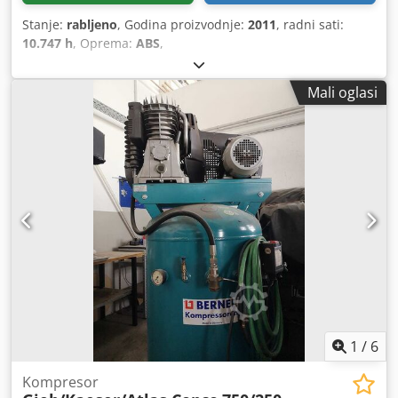
Stanje:
rabljeno
, Godina proizvodnje:
2011
, radni sati:
10.747 h
, Oprema:
ABS
,
Mali oglasi
1
/
6
Kompresor