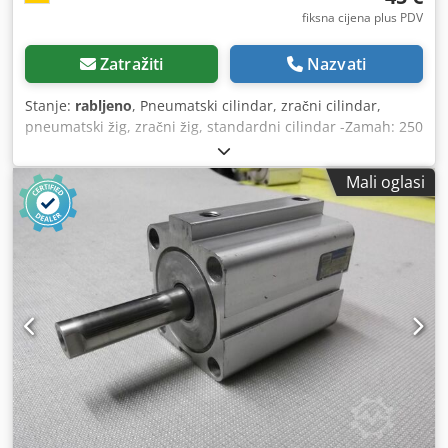
fiksna cijena plus PDV
Zatražiti
Nazvati
Stanje:
rabljeno
, Pneumatski cilindar, zračni cilindar,
pneumatski žig, zračni žig, standardni cilindar -Zamah: 250
mm -Promjer klipa: 40 mm -Klipnjača: 16 mm -Cijena: po
komadu -Broj: 2 komada -Dimenzije: 410/55 / H55 mm -
Mali oglasi
Težina: 1,5 kg / komad Dwsdpfofbnkasx Alysa