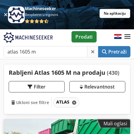
Machineseeker
Na aplikaciju
Besplatno u trgovini
Prodati
Pretraži
Rabljeni Atlas 1605 M na prodaju
(430)
Filter
Relevantnost
ATLAS
Ukloni sve filtre
Mali oglasi