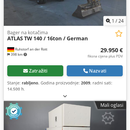
inspekcija na licu mjesta. Dwsdpfx Aljzmh Uaeyja
1
/
24
Bager na kotačima
ATLAS
TW 140 / 16ton / German
29.950 €
Ruhstorf an der Rott
398 km
fiksna cijena plus PDV
Zatražiti
Nazvati
Stanje:
rabljeno
, Godina proizvodnje:
2009
, radni sati:
14.500 h
,
Mali oglasi