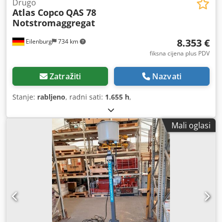
Drugo
Atlas Copco
QAS 78
Notstromaggregat
8.353 €
Eilenburg
734 km
fiksna cijena plus PDV
Zatražiti
Nazvati
Stanje:
rabljeno
, radni sati:
1.655 h
,
Mali oglasi