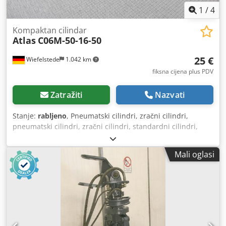
1
/
4
Kompaktan cilindar
Atlas
C06M-50-16-50
25 €
Wiefelstede
1.042 km
fiksna cijena plus PDV
Zatražiti
Nazvati
Stanje:
rabljeno
, Pneumatski cilindri, zračni cilindri,
pneumatski cilindri, zračni cilindri, standardni cilindri,
kompaktni cilindri -Mod: 50 mm -Promjer klipa: 50 mm -
Klipnjača: 16 mm -Cijena: po komadu -Broj: 2 komada -
Mali oglasi
Dimenzije: 100/65 / H65 mm -Težina: 0,75 kg / kom
Dodefbmu Sopfx Alyswa