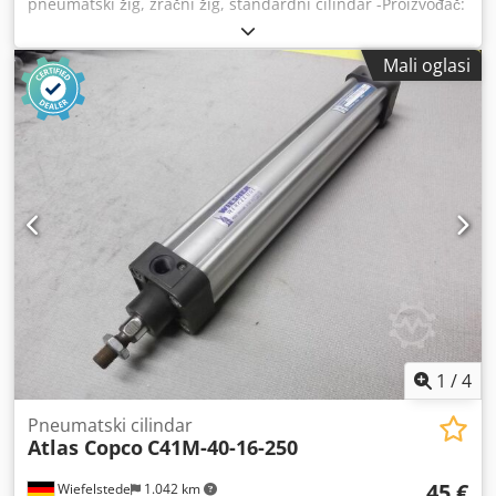
pneumatski žig, zračni žig, standardni cilindar -Proizvođač:
visina) Potrebna površina: 41,5" širina x 80" dubina (105
Atlas Copco, standardni cilindar tip C4-200-40 -Tok: 240
cm širina x 203 cm dubina) Ukupna masa: 404 kg Napon:
mm -Klipnjača: Ø 40 mm -Broj: 2x dostupna cilindra -
380-220 V 38 A 50 Hz 〜3/N/PE 8 kW 404 kg Stanje: rabljeno
Mali oglasi
Cijena: po komad -Dimenzije: 320/280 / H470 mm -Težina:
/ used Isporuka uključuje: (vidi sliku) (Zadržavamo pravo na
34 kg / kom Dwodpsgrzvksfx Alyja
izmjene i pogreške u tehničkim podacima!) Za dodatna
pitanja slobodno nas kontaktirajte telefonom.
1
/
4
Pneumatski cilindar
Atlas Copco
C41M-40-16-250
45 €
Wiefelstede
1.042 km