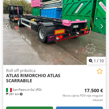
1
/
10
Roll off prikolica
ATLAS
RIMORCHIO ATLAS
SCARRABILE
17.500 €
San Pietro in Gu' (PD)
281 km
fiksna cijena PDV nije moguće
iskazati