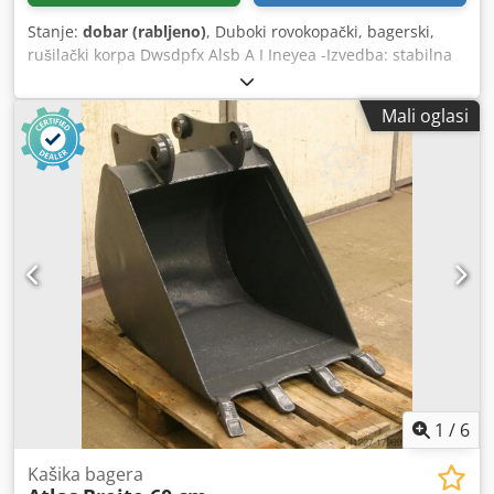
Stanje:
dobar (rabljeno)
, Duboki rovokopački, bagerski,
rušilački korpa Dwsdpfx Alsb A I Ineyea -Izvedba: stabilna
-Širina: 570 mm -Visina: 450 mm -Dubina: 600 mm -Širina
prihvata: 160 mm -Razmak između rupa: 220 mm -Otvor: Ø
Mali oglasi
45 mm -Produženi rezni rub -Prihvat na korpi može se
promijeniti od strane nas uz nadoplatu -Vlastita težina: 130
kg
1
/
6
Kašika bagera