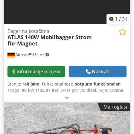
1
/
31
Bager na kotačima
ATLAS
140W Mobilbagger Strom
für Magnet
Aichach
484 km
Informacije o cijeni
Nazvati
Stanje:
rabljeno
, Funkcionalnost:
potpuno funkcionalan
,
snaga:
90 kW (122,37 KS)
, vrsta goriva:
dizel
, boja:
crvena
,
radna masa:
16.000 kg
, Godina proizvodnje:
2019
, radni
sati:
1.900 h
, Oprema:
iskopna žlica, kamera za vožnju
Mali oglasi
unatrag, klima uređaj, podesivi kran, uređaj za brzu
zamjenu
, Atlas 140W mobilni bager, kompletna oprema
Godina proizvodnje: 2019. 1900 radnih sati 30 km/h
Približno 16.000 kg 90 kW Deutz motor Kamera s kutom od