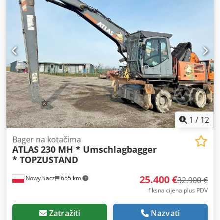
Vizualno stanje odgovara slikama – normalni znakovi
korištenja, ogrebotine i površinske oštećenja. Opremljen je
radnim dletom. Podaci: Proizvođač: Atlas Copco Model:
Cobra PRO Godina proizvodnje: 2014 Zemlja proizvodnje:
Švedska Pogonski motor: dvotaktni benzinski motor
Dwedpfx Aszkwdljlyja Namjena: razbijanje betona, asfalta,
izvođenje cestovnih i zemljanih radova Mobilna
konstrukcija – ne zahtijeva kompresor niti napajanje iz
električne mreže.
1
/
12
Bager na kotačima
ATLAS
230 MH * Umschlagbagger
* TOPZUSTAND
25.400 €
Nowy Sacz
655 km
32.900 €
fiksna cijena plus PDV
Zatražiti
Nazvati