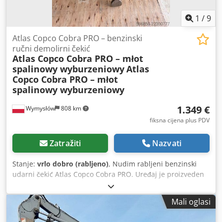
1
/
9
Atlas Copco Cobra PRO – benzinski
ručni demolirni čekić
Atlas Copco Cobra PRO – młot
spalinowy wyburzeniowy
Atlas
Copco Cobra PRO – młot
spalinowy wyburzeniowy
1.349 €
Wymysłów
808 km
fiksna cijena plus PDV
Zatražiti
Nazvati
Stanje:
vrlo dobro (rabljeno)
, Nudim rabljeni benzinski
udarni čekić Atlas Copco Cobra PRO. Uređaj je proizveden
2014. godine u Švedskoj. Model Cobra PRO je profesionalni
benzinski udarni čekić namijenjen za građevinske,
Mali oglasi
cestovne i rušne radove – ne zahtijeva električno napajanje
niti kompresor, što ga čini idealnim za rad na terenu.