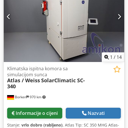
1
/
14
Klimatska ispitna komora sa
simulacijom sunca
Atlas / Weiss
SolarClimatic SC-
340
Borken
970 km
Informacije o cijeni
Nazvati
Stanje:
vrlo dobro (rabljeno)
, Atlas Tip: SC 350 MHG Atlas-