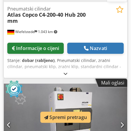
Pneumatski cilindar
Atlas Copco
C4-200-40 Hub 200
mm
Wiefelstede
1.043 km
Informacije o cijeni
Nazvati
Stanje:
dobar (rabljeno)
, Pneumatski cilindar, zračni
cilindar, pneumatski klip, zračni klip, standardni cilindar -
Proizvođač: Atlas Copco, standardni cilindar tip C4-200-40 -
Hod: 200 mm - Klipnjača: Ø 40 mm Dwodpfxogr E R As
Mali oglasi
Alyoa - Dimenzije: 330/280/H510 mm - Ukupna težina: 33
kg
Spremi pretragu