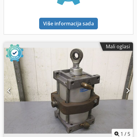
Više informacija sada
Mali oglasi
1
/
5