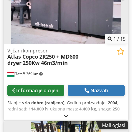
normalni tragovi korištenja. Bez pukotina, bez lufta.
Oprema uklonjena iz industrijske demontaže. Primjena: •
Proizvodnja • Industrijska montaža • Tehnološke linije •
Profesionalne radionice Idealna alternativa novim
uređajima – znatno manji trošak uz zadržavanje kvalitete
Atlas Copco.
1
/
15
Vijčani kompresor
Atlas Copco ZR250 + MD600
dryer
250Kw 46m3/min
Tata
369 km
Informacije o cijeni
Nazvati
Stanje:
vrlo dobro (rabljeno)
, Godina proizvodnje:
2004
,
radni sati:
114.000 h
, ukupna masa:
4.400 kg
, snaga:
250
kW (339,91 KS)
, volumni protok:
2,802 m³/h
, radni tlak:
10
letva
, Redovno servisiran, u izvrsnom stanju. Vijčani
Mali oglasi
kompresor Atlas Copco ZR250, 10bar 46m3/min Bez ulja,