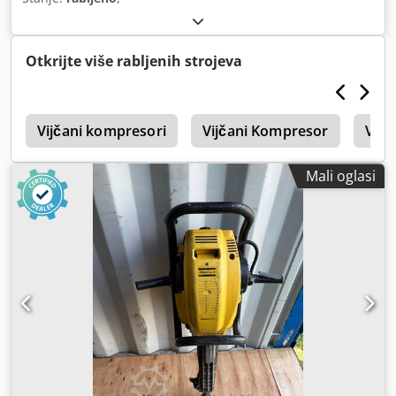
Otkrijte više rabljenih strojeva
e
Vijčani kompresori
Vijčani Kompresor
Vijč
Mali oglasi