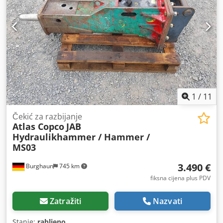
180° Automatski klima-uređaj Sve cijevi Hidraulični brzi
sustav za izmjenu priključaka Širina traga: 255 cm
Grabilica + štit Dwsdpfx Alszldm Asyja Generator za
magnet Dodatna oprema: Duboka žlica 85 cm Hidraulična
žlica 165 cm Sortirna grabilica, širina 60 cm Magnet
MLA10; 680 kg; 220 V; 5,7 kW
1
/
11
Čekić za razbijanje
Atlas Copco
JAB
Hydraulikhammer / Hammer /
MS03
3.490 €
Burghaun
745 km
fiksna cijena plus PDV
Zatražiti
Nazvati
Stanje:
rabljeno
,