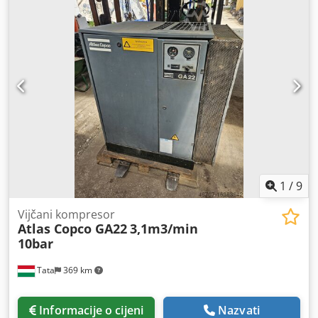
vodeno hlađenje. MD600 s adsorpcijskim sušačem
Kompresor: Proizvođač: Atlas Copco Tip: ZR 250 Godina
izgradnje: 2004 opterećen radni sati 114.000 Maksimalni
radni pritisak: 10bar jednostupanjski pogon Potrošnja
rashladne vode 3,7 litara/s Isporuka zraka: 43,6 m3/min
Hlađen vodom Bez masti Snaga: 250 kW Mrežni napon:
400V 50Hz 445A Zadnji servis: rujan 2023 Adsorpcijski
sušač, vodeno hlađen Proizvođač: Atlas Copco Tip: MD
600W Godina izgradnje: 2004 Dwedpsrp D Uxofx Alysa
Maksimalni radni tlak: 10,5 bara Prazan volumen: 350
litara Dimenzije stroja: Duljina: 3000 mm Širina: 1600 mm
Visina: 2000 mm Težina: 4400 kg ​
1
/
9
Vijčani kompresor
Atlas Copco GA22
3,1m3/min
10bar
Tata
369 km
Informacije o cijeni
Nazvati