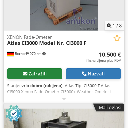
1
/
8
XENON Fade-Ometer
Atlas
CI3000 Model Nr. CI3000 F
10.500 €
Borken
970 km
fiksna cijena plus PDV
Zatražiti
Nazvati
Stanje:
vrlo dobro (rabljeno)
, Atlas Tip: CI3000 F Atlas
CI3000 Xenon Fade-Ometer Ci3000+ Weather-Ometer i
Fade-Ometer sa svojim naprednim digitalnim sustavima
upravljanja predstavljaju značajna postignuća u primjeni
Mali oglasi
digitalnih i optičkih tehnologija u jednostavno upravljanim
laboratorijskim uređajima za simulaciju starenja na
vremenske uvjete. Serija 3000 je odobrena od strane
mnogih OEM proizvođača u tekstilnoj, industriji boja i