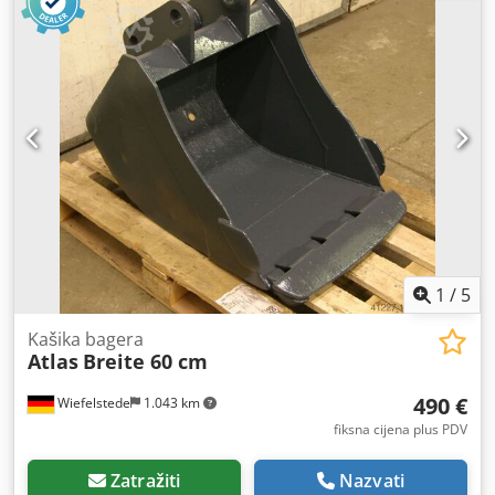
Ejlyoa - Središnja udaljenost prihvata: 340 mm - Težina:
700 kg
1
/
5
Kašika bagera
Atlas
Breite 60 cm
490 €
Wiefelstede
1.043 km
fiksna cijena plus PDV
Zatražiti
Nazvati