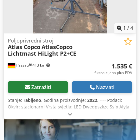
1
/
4
Poljoprivredni stroj
Atlas Copco
AtlasCopco
Lichtmast HiLight P2+CE
1.535 €
Passau
413 km
fiksna cijena plus PDV
Zatražiti
Nazvati
Stanje:
rabljeno
, Godina proizvodnje:
2022
, ---- Podaci:
Okvir: stacionarni Vrsta svjetla: LED Dwedpszkzc Ssfx Alyja
Dimenzije (D x Š x V): 500 mm x 500 mm x 2200 mm Težina:
45 kg Vrsta stupa: ručni, vertikalni Maksimalna visina: 3,5
m Snaga: 1 x 320 W Otpornost na vjetar: 50 km/h
Frekvencija mreže: 50 Hz