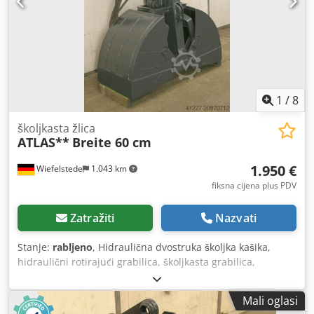
1
/
8
školjkasta žlica
ATLAS**
Breite 60 cm
1.950 €
Wiefelstede
1.043 km
fiksna cijena plus PDV
Zatražiti
Nazvati
Stanje:
rabljeno
, Hidraulična dvostruka školjka kašika,
hidraulični rotirajući grabilica, školjkasta grabilica,
hidraulična grabilica - Širina kašike: 600 mm - Zapremnina:
400 l - Maksimalni otvor: 1400 mm - Komplet: s rotacijskim
Mali oglasi
servo pogonom - Montažni klin: Ø 80 mm Dwjdpfx Aox R Sv