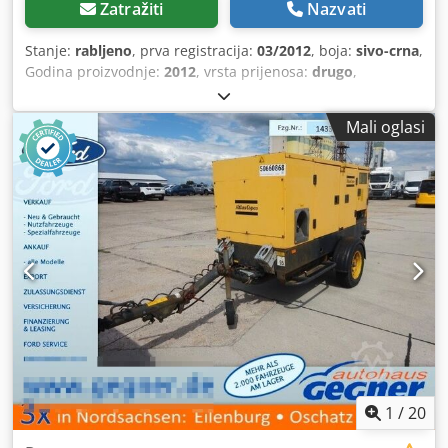
Zatražiti
Nazvati
Stanje:
rabljeno
, prva registracija:
03/2012
, boja:
sivo-crna
,
Godina proizvodnje:
2012
, vrsta prijenosa:
drugo
,
Mali oglasi
1
/
20