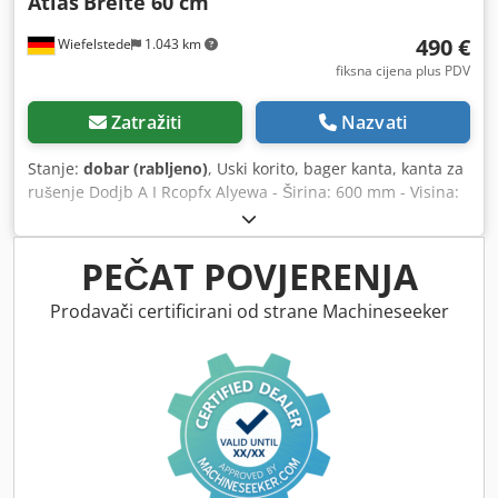
Atlas
Breite 60 cm
490 €
Wiefelstede
1.043 km
fiksna cijena plus PDV
Zatražiti
Nazvati
Stanje:
dobar (rabljeno)
, Uski korito, bager kanta, kanta za
rušenje Dodjb A I Rcopfx Alyewa - Širina: 600 mm - Visina:
600 mm - Dubina: 800 mm - Razmak prihvata: 255/200 mm
- Promjer rupe: Ø 45/50 mm - Ripper zubi - Prihvat na kanti
možemo prilagoditi uz nadoplatu - Vlastita masa: 160 kg
PEČAT POVJERENJA
Prodavači certificirani od strane Machineseeker