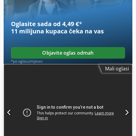
Oglasite sada od 4,49 €
*
11 milijuna kupaca
čeka na vas
Objavite oglas odmah
*po oglasu/mjesec
Mali oglasi