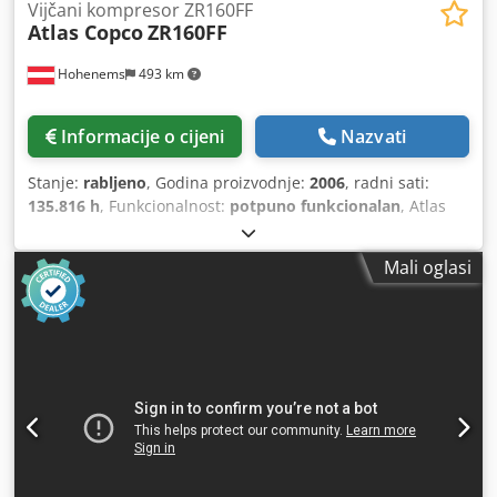
Vijčani kompresor ZR160FF
Atlas Copco
ZR160FF
Hohenems
493 km
Informacije o cijeni
Nazvati
Stanje:
rabljeno
, Godina proizvodnje:
2006
, radni sati:
135.816 h
, Funkcionalnost:
potpuno funkcionalan
, Atlas
Copco ZR160FF bezuljni vijčani kompresor Ugrađeni sušač.
160 kW Csdeyzxptepfx Aqwsrf 7,5 bara 28,20 m3/min
Mali oglasi
Godina proizvodnje: 2006 Radni sati: 135.816