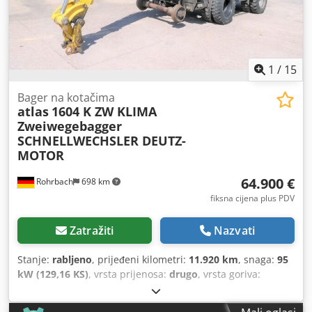
1
/
15
Bager na kotačima
atlas
1604 K ZW KLIMA
Zweiwegebagger
SCHNELLWECHSLER DEUTZ-
MOTOR
64.900 €
Rohrbach
698 km
fiksna cijena plus PDV
Zatražiti
Nazvati
Stanje:
rabljeno
, prijeđeni kilometri:
11.920 km
, snaga:
95
kW (129,16 KS)
, vrsta prijenosa:
drugo
, vrsta goriva:
benzin
, boja:
žuta
, ukupna masa:
23.000 kg
, masa praznog
vozila:
21.816 kg
, maksimalna nosivost:
1.184 kg
, broj