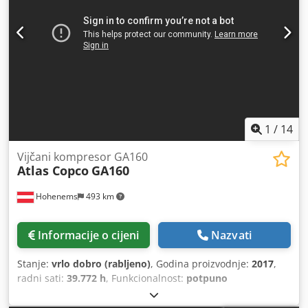
1
/
14
Vijčani kompresor GA160
Atlas Copco
GA160
Hohenems
493 km
Informacije o cijeni
Nazvati
Stanje:
vrlo dobro (rabljeno)
, Godina proizvodnje:
2017
,
radni sati:
39.772 h
, Funkcionalnost:
potpuno
funkcionalan
, Vijčani kompresor Atlas Copco GA160 160
kW 7,5 bara 30,20 m3/min Godina proizvodnje: 2017