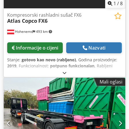
1
/
8
Kompresorski rashladni sušač FX6
Atlas Copco
FX6
Hohenems
493 km
Informacije o cijeni
Nazvati
Stanje:
gotovo kao novo (rabljeno)
, Godina proizvodnje:
2019
, Funkcionalnost:
potpuno funkcionalan
, Rabljeni
hladnjački sušač Atlas Copco FX6 Codszrtbiopfx Aqworf
2,34 m³/min 14 bara Godina proizvodnje: 2019
Mali oglasi