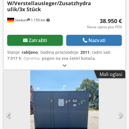
W/Verstellausleger/Zusatzhydra
ulik/3x Stück
38.950 €
Stadum
1.159 km
fiksna cijena plus PDV
Zatražiti
Nazvati
Stanje:
rabljeno
, Godina proizvodnje:
2011
, radni sati:
7.017 h
, Oprema:
pogon na sva četiri kotača
,
Mali oglasi