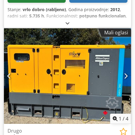
Stanje:
vrlo dobro (rabljeno)
, Godina proizvodnje:
2012
,
radni sati:
5.735 h
, Funkcionalnost:
potpuno funkcionalan
,
Kompresor s vijkom, bez ulja, Atlas Copco ZR90 90 kW
Cjdpfjzqvvaox Aqwjrf 7,50 bara 14 m3/min Godina
Mali oglasi
proizvodnje: 2012 Radni sati: 5735
1
/
4
Drugo