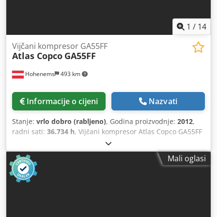
1
/
14
Vijčani kompresor GA55FF
Atlas Copco
GA55FF
Hohenems
493 km
Informacije o cijeni
Nazvati
Stanje:
vrlo dobro (rabljeno)
, Godina proizvodnje:
2012
,
radni sati:
36.734 h
, Vijčani kompresor Atlas Copco GA55FF
Integrirani sušilnik Codpfxozphrwe Aqwsrf 55 kW 9,80 bara
8,87 m3/min Godina proizvodnje: 2012 Radni sati: 36.734
Mali oglasi