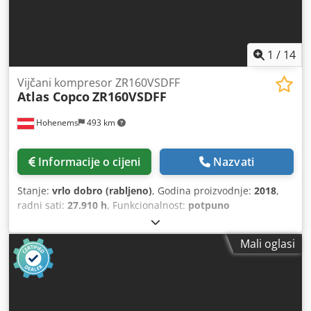
1
/
14
Vijčani kompresor ZR160VSDFF
Atlas Copco
ZR160VSDFF
Hohenems
493 km
Informacije o cijeni
Nazvati
Stanje:
vrlo dobro (rabljeno)
, Godina proizvodnje:
2018
,
radni sati:
27.910 h
, Funkcionalnost:
potpuno
funkcionalan
, Provjereni uljni slobodni vijčani kompresor
Atlas Copco ZR160VSDFF. Frekventni regulator i sušač su
Mali oglasi
integrirani. 160 kW 10,40 bar 23,90 m3/min Godina
proizvodnje: 2018 Samo 27.910 radnih sati Potpuna
servisna povijest Crodsxbh Ddjpfx Aqwsf