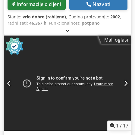
Informacije o cijeni
Nazvati
Stanje:
vrlo dobro (rabljeno)
, Godina proizvodnje:
2002
,
radni sati:
46.357 h
, Funkcionalnost:
potpuno
funkcionalan
, Bez-uljni vijčani kompresor Atlas Copco
GA75VSDFF Inverter i sušač integrirani. 160 kW 7,5 bara
Mali oglasi
27,90 m3/min Crjdoyz R U Iopfx Aqwsf Godina proizvodnje:
2002. Radni sati: 46.357
1
/
17