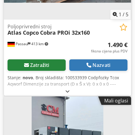
1
/
5
Poljoprivredni stroj
Atlas Copco
Cobra PROi 32x160
1.490 €
Passau
413 km
fiksna cijena plus PDV
Zatražiti
Nazvati
Stanje:
novo
, Broj skladišta: 100533939 Codpfozky Tcox
Aqworf Dimenzije za transport (D x Š x V): 0 x 0 x 0 ----
prodano! Težina: 24-25 kg Duljina: 877-927 mm Dubina:
358 mm Širina na ručkama: 623 mm Energija udarca: 60
Mali oglasi
džula Frekvencija udaraca: 1440 udaraca u minuti