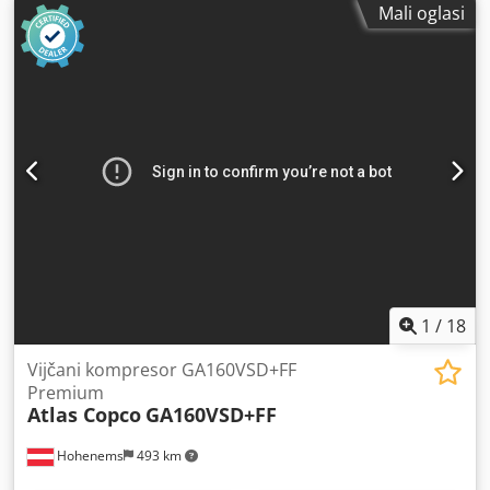
Mali oglasi
Crodpfxjyzhccj Aqwjf Radnih sati: 36.772
1
/
18
Vijčani kompresor GA160VSD+FF
Premium
Atlas Copco
GA160VSD+FF
Hohenems
493 km