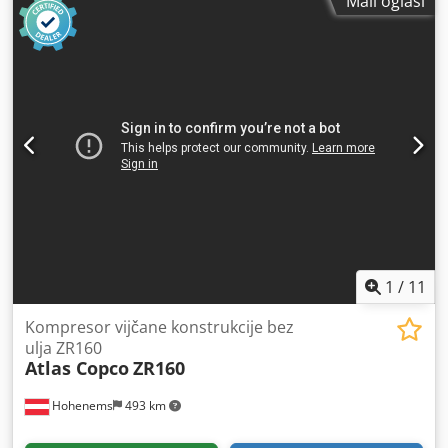
Mali oglasi
sjedala:
1
, prva registracija:
02/2013
, emisijska klasa:
nijedan
, ovjes:
drugo
, Godina proizvodnje:
2013
, radni sati:
11.920 h
, ukupna duljina:
7.700 mm
, vozačeva kabina:
drugo
, građevinska visina:
4.000 mm
, Oprema:
grijač za
parkiranje, klima uređaj, spojka prikolice
,
1
/
11
Kompresor vijčane konstrukcije bez
ulja ZR160
Atlas Copco
ZR160
Hohenems
493 km