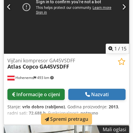
1
/
15
Vijčani kompresor GA45VSDFF
Atlas Copco
GA45VSDFF
Hohenems
493 km
Informacije o cijeni
Nazvati
Stanje:
vrlo dobro (rabljeno)
, Godina proizvodnje:
2013
,
radni sati:
72.688 h
, Funkcionalnost:
potpuno
Spremi pretragu
funkcionalan
, Vijačni kompresor Atlas Copco GA45VSDFF
Crodpjznlx Sofx Aqwsf Pretvarač i sušilo integrirani. 45 kW
Mali oglasi
12,75 bara 8,67 m3/min Godina proizvodnje: 2013 Radni