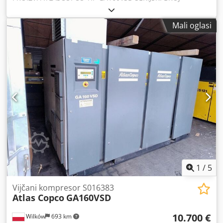
APF163595 Credjyn Efgepfx Aqwjf GODINA 2011 SNAGA
(kW) 186 KAPACITET (m3/min) 4,82-18,36 TLAK (bar) 10
Mali oglasi
1
/
5
Vijčani kompresor S016383
Atlas Copco
GA160VSD
10.700 €
Wilków
693 km