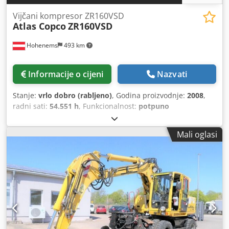
Vijčani kompresor ZR160VSD
Atlas Copco
ZR160VSD
Hohenems
493 km
Informacije o cijeni
Nazvati
Stanje:
vrlo dobro (rabljeno)
, Godina proizvodnje:
2008
,
radni sati:
54.551 h
, Funkcionalnost:
potpuno
funkcionalan
, Rabljeni bezuljni kompresor Atlas Copco
ZR160VSD, 160 kW s frekventnim pretvaračem. 10,4 bara,
Mali oglasi
25,90 m3/min. Godina proizvodnje: 2008. Crodpfx Aqex A E
Euswof