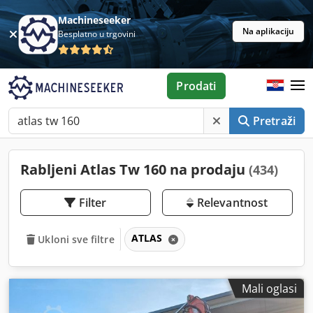
Machineseeker
Na aplikaciju
Besplatno u trgovini
Prodati
Pretraži
Rabljeni Atlas Tw 160 na prodaju
(434)
Filter
Relevantnost
ATLAS
Ukloni sve filtre
Mali oglasi