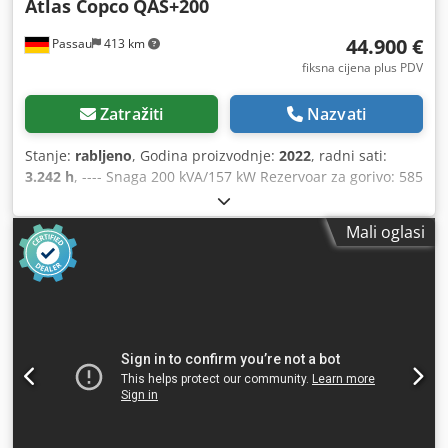
Atlas Copco
QAS+200
44.900 €
Passau
413 km
fiksna cijena plus PDV
Zatražiti
Nazvati
Stanje:
rabljeno
, Godina proizvodnje:
2022
, radni sati:
3.242 h
, ---- Snaga 200 kVA/157 kW Rezervoar za gorivo: 585
litara 3242 radna sata, godina proizvodnje 12/2022
Utikačnice: 125-63-32-16 A + DS Prekidač diferencijalne
Mali oglasi
struje tipa B Cjdpfozrkuasx Aqworf