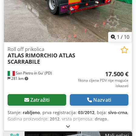
1
/
10
Roll off prikolica
ATLAS
RIMORCHIO ATLAS
SCARRABILE
17.500 €
San Pietro in Gu' (PD)
281 km
fiksna cijena PDV nije moguće
iskazati
Zatražiti
Nazvati
Stanje:
rabljeno
, prva registracija:
03/2012
, boja:
sivo-crna
,
Godina proizvodnje:
2012
, vrsta prijenosa:
drugo
,
Mali oglasi