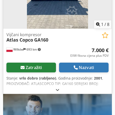
1
/
8
Vijčani kompresor
Atlas Copco
GA160
7.000 €
Wilków
693 km
EXW fiksna cijena plus PDV
Zatražiti
Nazvati
Stanje:
vrlo dobro (rabljeno)
, Godina proizvodnje:
2001
,
PROIZVOĐAČ: ATLASCOPCO TIP: GA160 SERIJSKI BROJ:
AIF072890 GODINA: 2001 SNAGA (kW): 167 PROPUSTNOST
(m3/min): 21 TLAK (bar): 8,5 SATI RADA (STVARNI/UKUPNO)
PRETVORNIK: ne Codpfx Aqozq Afuewjrf UGRAĐENI SUŠAČ:
ne IZMJENJIVAČ TOPLINE: ne HLAĐENJE (ZRAK/VODA): zrak
NA REZERVOARU: ne DOKUMENTACIJA: ne PRIKLJUČCI: 3