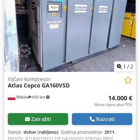
Oprema: - klima uređaj - Webasto grijanje - tri puta
slomljena ruka - prednja i stražnja kuka - dodatni izlaz za
pneumatski čekić - kamera za vožnju unazad - četiri
hidraulička bočna oslonca - Upravljanje džojstikom
Tehničko stanje: rabljen, ispravan
1
/
2
Vijčani kompresor
Atlas Copco
GA160VSD
14.000 €
Wilków
693 km
fiksna cijena plus PDV
Zatražiti
Nazvati
Stanje:
dobar (rabljeno)
, Godina proizvodnje:
2011
,
PROIZV. ATLASCOPCO TIP GA160VSD SERIJSKI BROJ