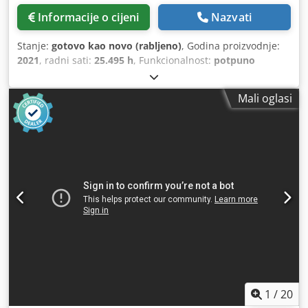
Informacije o cijeni
Nazvati
Stanje:
gotovo kao novo (rabljeno)
, Godina proizvodnje:
2021
, radni sati:
25.495 h
, Funkcionalnost:
potpuno
funkcionalan
, Vijčani kompresor Atlas Copco
GA160VSD+FF. Sušač i pretvarač su integrirani. 160 kW, 8,3
Mali oglasi
bara, 33,10 m³/min. Godina proizvodnje: 2021. Radni sati:
25.495. Codpfx Aqeyzg Eieworf
1
/
20