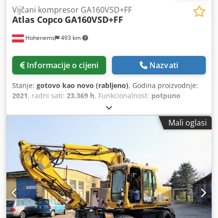
Vijčani kompresor GA160VSD+FF
Atlas Copco
GA160VSD+FF
Hohenems
493 km
Informacije o cijeni
Nazvati
Stanje:
gotovo kao novo (rabljeno)
, Godina proizvodnje:
2021
, radni sati:
23.369 h
, Funkcionalnost:
potpuno
funkcionalan
, Vijčani kompresor Atlas Copco GA160VSD+FF
Premium Ugrađeni frekventni pretvarač i sušač. 160 kW
Mali oglasi
Crodpfxjyzgtys Aqwjf 8.30 bar 33.10 m3/min Godina
proizvodnje: 2021 Radnih sati: 23.369