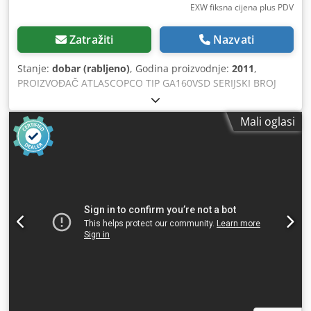
EXW fiksna cijena plus PDV
Zatražiti
Nazvati
Stanje:
dobar (rabljeno)
, Godina proizvodnje:
2011
,
PROIZVOĐAČ ATLASCOPCO TIP GA160VSD SERIJSKI BROJ
APF163595 GODINA 2011 SNAGA (kW) 186 KAPACITET
(m³/min) 4,82-18,36 Cedpfx Aqjygx U Sowerf TLAK (bar) 10
Mali oglasi
RADNI SATI (DOK/UKUPNO) FREKVENCIJSKI PRETVARAČ da