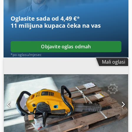
NOVO/RABLJENO: RABLJENO
Oglasite sada od 4,49 €
*
11 milijuna kupaca
čeka na vas
Objavite oglas odmah
*po oglasu/mjesec
Mali oglasi