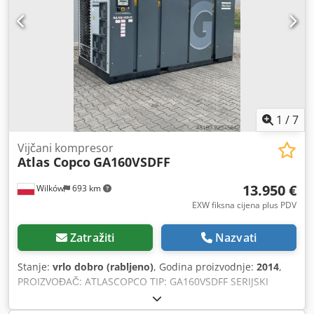
1
/
7
Vijčani kompresor
Atlas Copco
GA160VSDFF
13.950 €
Wilków
693 km
EXW fiksna cijena plus PDV
Zatražiti
Nazvati
Stanje:
vrlo dobro (rabljeno)
, Godina proizvodnje:
2014
,
PROIZVOĐAČ: ATLASCOPCO TIP: GA160VSDFF SERIJSKI
BROJ: APF195117 GODINA: 2014 Cjdpfxjzl S Sms Aqwerf
SNAGA (kW): 186 PROPUSTNOST (m3/min): 4,82-26,70 TLAK