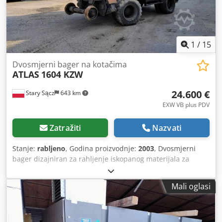
1
/
15
Dvosmjerni bager na kotačima
ATLAS
1604 KZW
24.600 €
Stary Sącz
643 km
EXW VB plus PDV
Zatražiti
Nazvati
Stanje:
rabljeno
, Godina proizvodnje:
2003
, Dvosmjerni
bager dizajniran za rahljenje iskopanog materijala za
skladištenje ili transport. Stroj se koristi u sljedećim
radovima: - na željezničkim i tramvajskim prugama -
Mali oglasi
održavanje i radovi uz prugu - zemljani i cestovni radovi
Credpfx Ajhutkfjqwsf Proizvođač: ATLAS Model: 1604 KZW
Godina proizvodnje: 2003 Masa praznog vozila: 22.000 kg
Dimenzije: 5,9x2,5 m, v: 3,0 m Snaga motora: 90 kW