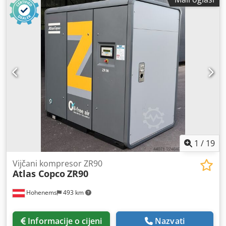
1
/
19
Vijčani kompresor ZR90
Atlas Copco
ZR90
Hohenems
493 km
Informacije o cijeni
Nazvati