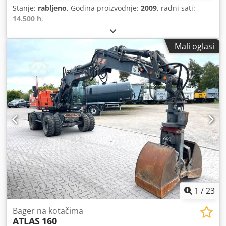
Stanje:
rabljeno
, Godina proizvodnje:
2009
, radni sati:
14.500 h
,
Mali oglasi
1
/
23
Bager na kotačima
ATLAS
160