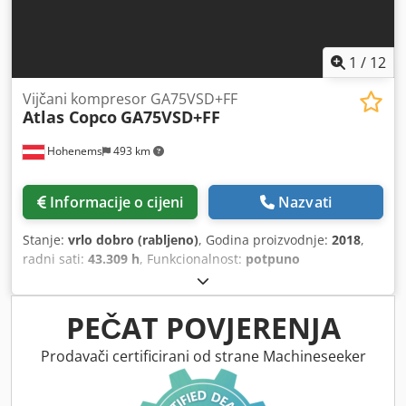
1
/
12
Vijčani kompresor GA75VSD+FF
Atlas Copco
GA75VSD+FF
Hohenems
493 km
Informacije o cijeni
Nazvati
Stanje:
vrlo dobro (rabljeno)
, Godina proizvodnje:
2018
,
radni sati:
43.309 h
, Funkcionalnost:
potpuno
funkcionalan
, Vijčani kompresor Atlas Copco GA75VSD+FF
Pretvarač i sušilica integrirani 75 kW 12,75 bara 15,50
m3/min Godina proizvodnje: 2018 Radni sati: 43.309
PEČAT POVJERENJA
Crodpjzp Urwsfx Aqwef
Prodavači certificirani od strane Machineseeker