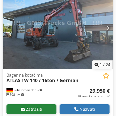
1
/
24
Bager na kotačima
ATLAS
TW 140 / 16ton / German
29.950 €
Ruhstorf an der Rott
398 km
fiksna cijena plus PDV
Zatražiti
Nazvati