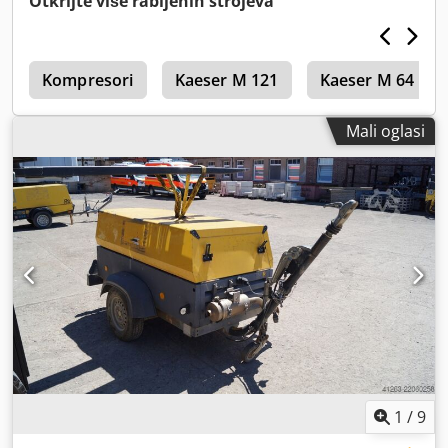
Otkrijte više rabljenih strojeva
YA3062565B0165591, registracija prisutna. Crodpfx
Aezbiivsl Nsf
c
Kompresori
Kaeser M 121
Kaeser M 64
Mali oglasi
1
/
9