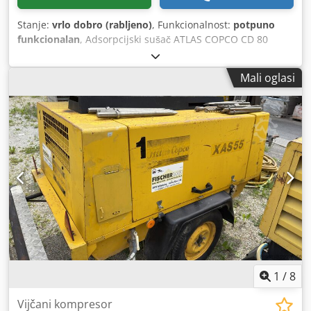
Stanje:
vrlo dobro (rabljeno)
, Funkcionalnost:
potpuno
funkcionalan
, Adsorpcijski sušač ATLAS COPCO CD 80
Credpfx Aljzm Ip Rj Nof Tehnički podaci: kapacitet: 4800
l/min; sušač je u potpunosti ispravan; neto cijena: 3500
Mali oglasi
PLN bruto cijena: 4305 PLN
1
/
8
Vijčani kompresor