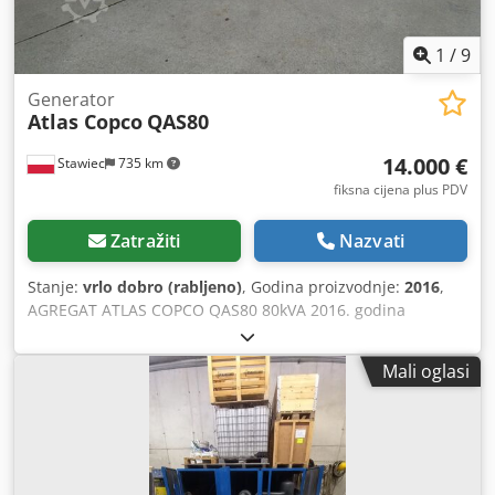
1
/
9
Generator
Atlas Copco
QAS80
14.000 €
Stawiec
735 km
fiksna cijena plus PDV
Zatražiti
Nazvati
Stanje:
vrlo dobro (rabljeno)
, Godina proizvodnje:
2016
,
AGREGAT ATLAS COPCO QAS80 80kVA 2016. godina
Tehnički podaci: Snaga: 80 kVA (64 kW) Godina proizvodnje:
2016 Motor: PERKINS Radni sati: 2950 Agregat je potpuno
Mali oglasi
ispravan Crodpfjzcn Dzox Al Nsf Cijena bez PDV-a: 59.500
PLN Cijena s PDV-om: 73.185 PLN