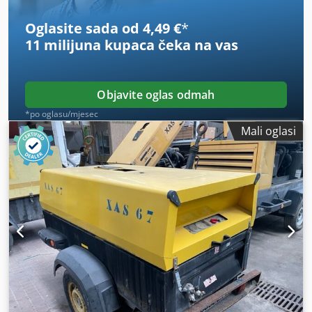
1.190 h
, sljedeći pregled (TÜV):
04/2025
, broj stroja/vozila:
APP418299
, Oprema:
UVV sigurnosna provjera
, -
Oglasite sada od 4,49 €
*
Kapuljača i tijelo izrađeni od otpornog na udarce,
11 milijuna kupaca
čeka na vas
robusnog polietilena - Naletna i parkirna kočnica sa
sustavom za automatsko kretanje unazad Crsdpfx Aljtwz
Ezo Njf - Podmazivač alata - Dodatna DIN ušica za vuču
kamiona ili spojka s kuglastom glavom za automobil, uređaj
Objavite oglas odmah
za vuču podesiv po visini Sljedeće ispitivanje tlačne
*po oglasu/mjesec
posude u skladu s RL 87/404/EEC očekuje se u svibnju
Mali oglasi
2026. Ukoliko imate pitanja, slobodno nas kontaktirajte
osobno.