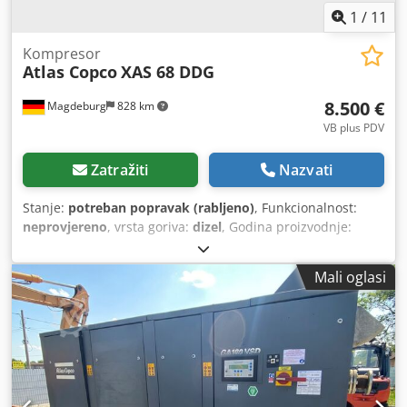
1
/
11
Kompresor
Atlas Copco
XAS 68 DDG
8.500 €
Magdeburg
828 km
VB plus PDV
Zatražiti
Nazvati
Stanje:
potreban popravak (rabljeno)
, Funkcionalnost:
neprovjereno
, vrsta goriva:
dizel
, Godina proizvodnje:
2017
, radni sati:
1.154 h
, Kompresor Atlas Copco XAS 68
DDG, godina proizvodnje 2017., 1154 radnih sati, protok
Mali oglasi
zraka 3,5 m³, agregat za nuždu 12,5 kVA, priključci 1 x 230
V, 2 x 400 V, serijski broj YA3064303H0461812, osovina
savijena, kompresor inače ispravan, ABE/registracija
prisutna. Cjdpey Aktaefx Al Nerf