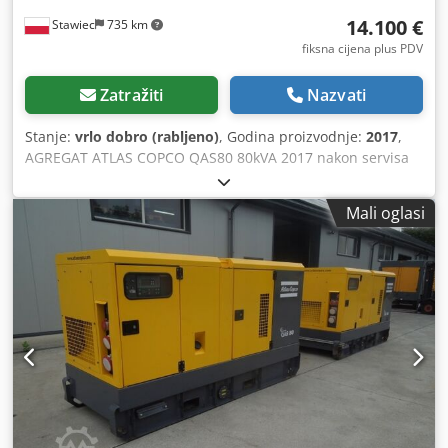
električnoj shemi Radni tlak: 6 bar Kontrola tlaka: 4 bar
Radna temperatura: +10 °C do +40 °C Temperatura
14.100 €
Stawiec
735 km
skladištenja: −20 °C do +60 °C Vlažnost zraka: 10 % do 85 %
fiksna cijena plus PDV
(ne kondenzirajuća) Stupanj zaštite upravljačkog ormarića:
IP54 Stupanj zaštite cijelog sustava: IP20 Površina
Zatražiti
Nazvati
postavljanja: maks. 0,5 % nagiba Prostor oko sustava: 0,8 m
Prostor ispred upravljačkog ormarića: 1,2 m Širina: 1500
Stanje:
vrlo dobro (rabljeno)
, Godina proizvodnje:
2017
,
mm x Visina: 2050 mm x Dubina: 770 mm Težina: 430 kg
AGREGAT ATLAS COPCO QAS80 80kVA 2017 nakon servisa
Scheugenpflug SNDE121196 ZES 217955 Dimenzije: D 212
Tehnički podaci: Snaga: 80 kVA (64 kW) Crsdpfx Aszdc Evel
cm / Š 209 cm / V 215 cm / Scheugenpflug SNDE121197 ZES
Nsf Godina proizvodnje: 2017 Motor: PERKINS Radni sati:
217958 Dimenzije: D 190 cm / Š 190 cm / V 220 cm / 430 kg
Mali oglasi
2870 Agregat je potpuno ispravan Cijena bez PDV-a: 59.500
(stroj) + 100 kg Scheugenpflug SNDE118236 ZES 216335
PLN Cijena s PDV-om: 73.185 PLN
Dimenzije: D 200 cm / Š 100 cm / V 220 cm / Razina buke: ≤
70 dB(A) Stanje: novo / koršteno Opseg isporuke:
(Pogledajte sliku) (Promjene i pogreške u tehničkim
podacima i navodima su rezerviran