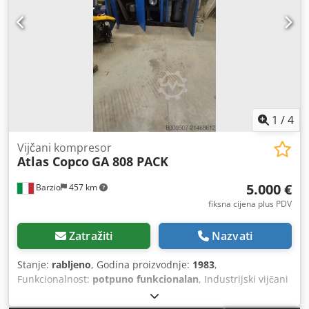
1
/
4
Vijčani kompresor
Atlas Copco
GA 808 PACK
5.000 €
Barzio
457 km
fiksna cijena plus PDV
Zatražiti
Nazvati
Stanje:
rabljeno
, Godina proizvodnje:
1983
,
Funkcionalnost:
potpuno funkcionalan
, Industrijski vijčani
kompresor Atlas Copco – 75 kW – 7,5 m³/min – 8 bar
Dostupan industrijski vijčani kompresor Atlas Copco serije