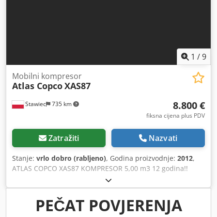
1
/
9
Mobilni kompresor
Atlas Copco
XAS87
8.800 €
Stawiec
735 km
fiksna cijena plus PDV
Zatražiti
Nazvati
Stanje:
vrlo dobro (rabljeno)
, Godina proizvodnje:
2012
,
ATLAS COPCO XAS87 KOMPRESOR 5,00 m3 12 godina!!
DIESEL ATLAS COPCO XAS87 kompresor, stroj nakon servisa
Codpfxstyk Tao Al Nsrf Tehnički podaci: učinkovitost 5,00
m3/min; radni pritisak 7 Bar; godina proizvodnje 2012;
PEČAT POVJERENJA
motor; KUBOTA kilometraža 1397h!!! kompresor je potpuno