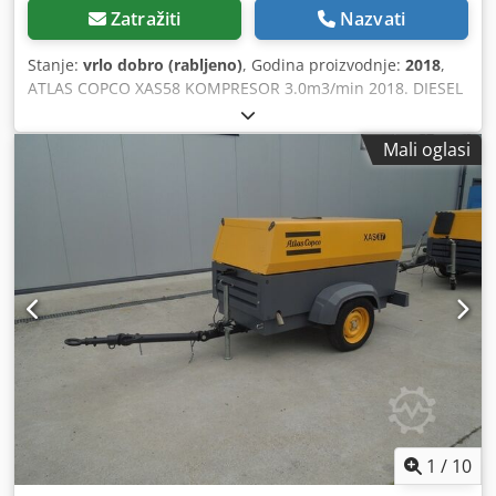
Zatražiti
Nazvati
Stanje:
vrlo dobro (rabljeno)
, Godina proizvodnje:
2018
,
ATLAS COPCO XAS58 KOMPRESOR 3.0m3/min 2018. DIESEL
ATLAS COPCO XAS 58 kompresor, stroj nakon servisa
Tehnički podaci: učinkovitost 3,00 m3/min; radni pritisak 7
Mali oglasi
Bar; godina proizvodnje 2018; Motor KUBOT kilometraža
681 sat!!! Crsdpfstyk Svsx Al Nof kompresor je potpuno
operativan neto cijena: 39 500 PLN bruto cijena: 48.585
PLN Ispod je poveznica na video koji prikazuje stroj u radu
1
/
10