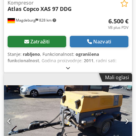
Kompresor
Atlas Copco
XAS 97 DDG
6.500 €
Magdeburg
828 km
VB plus PDV
Zatražiti
Nazvati
Stanje:
rabljeno
, Funkcionalnost:
ograničena
funkcionalnost
, Godina proizvodnje:
2011
, radni sati:
1.637 h
, Kompresor Atlas Copco XAS 97 DDG, godina
proizvodnje 2011, 1637 radnih sati, protok 5,3 m³, agregat
Mali oglasi
za nuždu 12,5 kVA, priključci: 1 x 230 V, 2 x 400 V, serijski
broj YA3062560C0262053, ABE i homologacija dostupni,
jedna torziona osovina savijena, nedostaje poklopac
klinastog remena, nedostaje zaštitna rešetka ventilatora.
Crsdpfszbiicox Al Nef