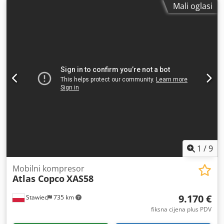
Mali oglasi
GA, profesionalni stroj namijenjen za kontinuirani rad u
industrijskim uvjetima. Kompresor je smješten u zvučno
izoliranom kućištu s otvarajućim panelima koji omogućuju
jednostavan pristup za servis i inspekciju. Robustna i
pouzdana konstrukcija, karakteristična za Atlas Copco,
idealna za tvorničke pogone, radionice i postrojenja za
komprimirani zrak. Tehnički podaci Proizvođač: Atlas Copco
Tip: vijčani kompresor s uljnom mazivom Snaga motora: 75
kW Napon: 400 V Struja: 157 A Brzina motora: 1460 o/min
Radni tlak: 8 bar Kapacitet zraka: 7.500 l/min (7,5 m³/min)
Godina proizvodnje: 1983. Oprema Codpeytgrfsfx Al Norf
separator zraka/ulja spremnik i pomoćne komponente
zvučno izolirano kućište kompletna industrijska jedinica
1
/
9
Mobilni kompresor
Atlas Copco
XAS58
9.170 €
Stawiec
735 km
fiksna cijena plus PDV