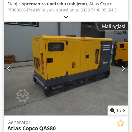
dvostrukom pumpom Varijante pumpi: horizontalna i
Stanje:
spreman za upotrebu (rabljeno)
, Atlas Copco
vertikalna za materijale visoke viskoznosti Stvaranje
PF4000-C-PN-HW sustav upravljanja. 8433 7148 05 SN D
vakuuma pomoću vakuumske pumpe ili ejektora Odjeljivač
276 108, rabljeno, manji znakovi istrošenosti, 100%
ulja za zaštitu vakuumske pumpe Upravljanje pomoću SCP
funkcionalno, opseg isporuke prema fotografijama Cjdpfx
Mali oglasi
dodirnog zaslona Načini rada: automatski, pauza, vanjsko
Ajrv Nz Ajl Njrf
upravljanje Cirkulacija materijala tijekom pauze Priključak
za vanjsko upravljanje putem sučelja Nadgledanje
vremena proizvodnje, dostupnosti sustava i potrošnje
materijala Izračunavanje preostale količine materijala
Napajanje: 230 V ili 400 V AC Moguć rad izvan EU pomoću
transformatora Radna temperatura: +5 °C do +40 °C S
vakuumska pumpa: +10 °C do +40 °C Vlažnost zraka: 10 do
80 posto Codjy Naf Eopfx Al Norf Stupanj zaštite: IP20
Dimenzije: Širina 700 mm x Visina 1950 mm x Dubina cca
1165 mm Težina: cca 400 kg Tip: LP804 Tehnički podaci:
Namjena: Dopremanje i obrada 1K i 2K dispenzacijskih
materijala (niske do srednje viskoznosti, također abrazivni)
Spremnici su kapaciteta 50 i 20 litara Upravljački napon: 24
1
/
8
V DC Priključak na mrežu: prema električnoj shemi
Nominalna struja: prema električnoj shemi Potrošnja
Generator
snage: prema električnoj shemi Osigurač: prema
Atlas Copco
QAS80