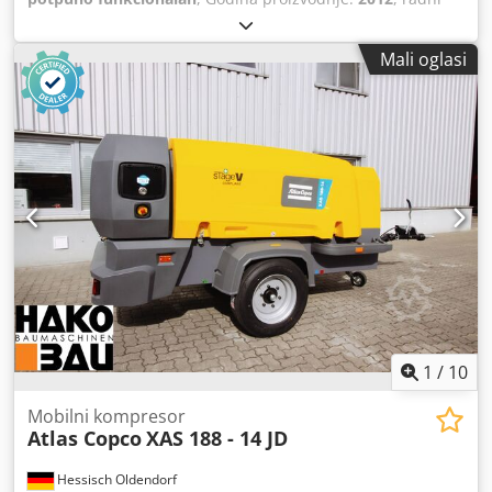
sati:
1.680 h
, Kompresor Atlas Copco Csdpfx Aeu Dh Tlel
Njrf
Mali oglasi
1
/
10
Mobilni kompresor
Atlas Copco
XAS 188 - 14 JD
Hessisch Oldendorf