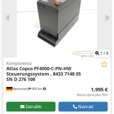
ručnom načinu. Tehnički podaci: Priključak na mrežu: 400
V AC, 50/60 Hz Nominalna struja: 13,6 A Potrošnja snage:
8,5 kVA Osigurač: 3 × 32 A Upravljački napon: 24 V DC
Radni tlak: 6 bar Kontrola tlaka: 4 bar Priključak za
komprimirani zrak: 6 bar Radna temperatura: +10 °C do
+40 °C Temperatura skladištenja: −20 °C do +60 °C Vlažnost
zraka: 10 % do 85 % (bez kondenzacije) Stupanj zaštite
upravljačkog ormarića: IP21 Nagib temelja: maks. 0,05 %
Prostor oko stroja: 0,8 m Prostor ispred upravljačkog
ormarića: 1,2 m Širina: 1660 mm x Visina: 2305 mm x
1
/
8
Dubina: 1315 mm Težina: 600 kg Razina zvučnog tlaka: ≤ 70
dB(A) Tip: A310 Tehnički podaci: Volumen spremnika: 60 l
Komponenta
Atlas Copco
PF4000-C-PN-HW
smola i 20 l otvrdnivača Miješalica u svakom spremniku
Steuerungssystem . 8433 7148 05
Vakuumska sonda po spremniku Senzori razine,
SN D 276 108
uključujući zaštitu od preljeva Usisni ventil po spremniku
Vizualno staklo s osvjetljenjem Vakuumska degazacija
1.995 €
Remscheid
900 km
izravno u spremniku Cirkulacija materijala radi
sprječavanja taloženja Opcionalno grijanje spremnika
fiksna cijena plus PDV
Pneumatski pogonjene klipne pumpe Volumen protoka cca
294 cm³ po jednom taktu Moguće 1 ili 2 pumpe po
Zatražiti
Nazvati
spremniku Kontinuirana pumpanja u sustavu s