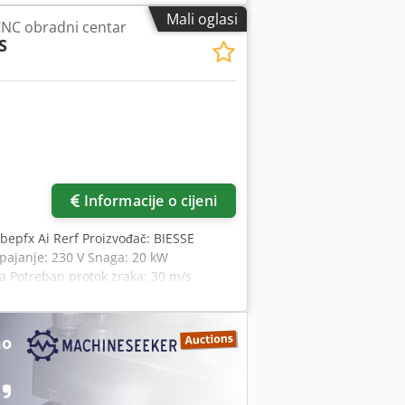
na potrošnja energije 10 Kw 400V, 50Hz
Mali oglasi
CNC obradni centar
cker vakuum pumpom, 3,0 kW Označeno
S
Informacije o cijeni
bepfx Ai Rerf Proizvođač: BIESSE
apajanje: 230 V Snaga: 20 kW
ra Potreban protok zraka: 30 m/s
mo