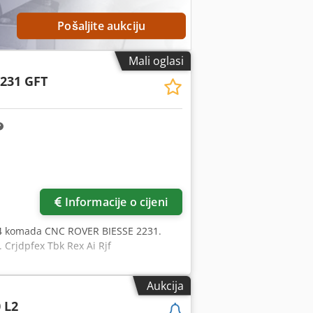
Pošaljite aukciju
Mali oglasi
2231 GFT
više slika
Informacije o cijeni
 4 komada CNC ROVER BIESSE 2231.
 Crjdpfex Tbk Rex Ai Rjf
Aukcija
 L2