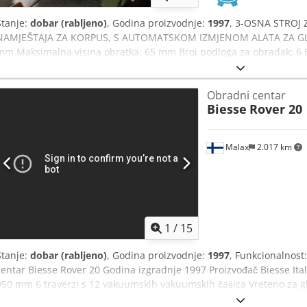
Stanje:
dobar (rabljeno)
, Godina proizvodnje:
1997
, 3-OSNA STROJ 
NAMJEŠTAJA ZA KORPUS, S AUTOMATSKOM IZMJENOM ALATA ZA GLod
mm Maksimalna visina obratka: 65 mm Broj podloga za obradak: 6 
podlozi: 2 1 glodalni motor, 6,8 kW Visina prolaza između površine 
ruba vakuumskih usisnih čaša cca 250 mm 2 izmjenjivača alata: 3-dij
Obradni centar
utorna pila u X Broj vertikalnih bušećih glava: 10 Broj horizontalnih 
Biesse
Rover 20
Iaihsx Ai Rsf Vakuum pumpa 100 cbm/h Upravljanje: NC 410 Zaštita
Malax
2.017 km
1
/
15
Stanje:
dobar (rabljeno)
, Godina proizvodnje:
1997
, Funkcionalnost
centar Biesse Rover 20 Godina izgradnje 1997 Proizvođač Biesse Ita
950 mm 6 traverzi s 12 vakuumskih vakuumskih čašica Vreteno za gl
kW, Codotpuu Djpfx Ai Rjrf Jedinica za bušenje: 10 vertikalnih bušili