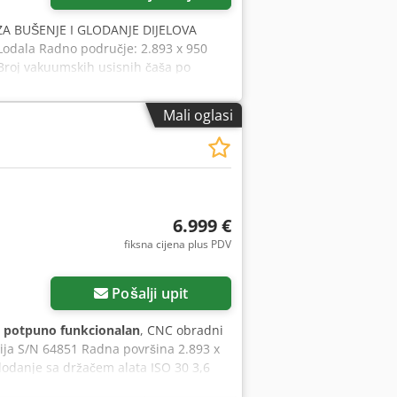
ZA BUŠENJE I GLODANJE DIJELOVA
ala Radno područje: 2.893 x 950
Broj vakuumskih usisnih čaša po
za postavljanje alata motora do gornjeg
elni mobilni i 4-dijelni bočni Fiksna
Mali oglasi
bušećih glava: X 2 + 2, Y 1+1 Crjdpfjy
 protukliznim podlogama ispred stroja
6.999 €
fiksna cijena plus PDV
Pošalji upit
:
potpuno funkcionalan
, CNC obradni
lija S/N 64851 Radna površina 2.893 x
odanje sa držačem alata ISO 30 3,6
ca 6 horizontalnih bušilica pila za