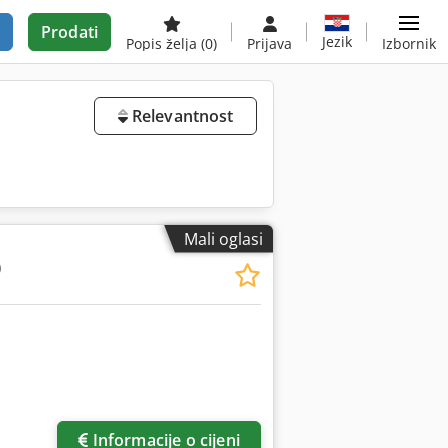
Prodati
Jezik
Popis želja
(0)
Prijava
Izbornik
Relevantnost
Mali oglasi
0
Informacije o cijeni