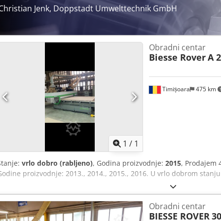
Christian Jenk, Doppstadt Umwelttechnik GmbH
Obradni centar
Biesse Rover
A 
Timișoara
475 km
Zatražite 
1
/
1
Stanje:
vrlo dobro (rabljeno)
, Godina proizvodnje:
2015
, Prodajem
Godine proizvodnje: 2013., 2014., 2015., 2016. U vrlo dobrom stanju.
Obradni centar
BIESSE ROVER
30