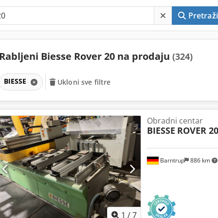
Pretraži
Rabljeni Biesse Rover 20 na prodaju
(324)
BIESSE
Ukloni sve filtre
Obradni centar
BIESSE
ROVER 2
Barntrup
886 km
1
/
7