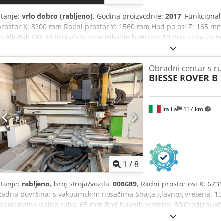
Stanje:
vrlo dobro (rabljeno)
, Godina proizvodnje:
2017
, Funkciona
prostor X: 3200 mm Radni prostor Y: 1560 mm Hod po osi Z: 165 mm 
priključak ISO 30 Broj alata za vertikalno bušenje: 10 Broj alata za h
za horizontalno bušenje (os Y): 2 Credpjzguiwjfx Ai Rjf Rezači za re
za izmjenu alata s 16 pozicija Radna površina s 6 steznih šipki 1
Obradni centar s ru
Softver: bSolid - bSuite3 Upravljačka ploča Sigurnosne podne prosti
BIESSE
ROVER B 
2400 kg. Instalirano 2018. godine. Odrađeno samo 171 sat programa,
osi, 26 sati rada bušilice.
Italija
417 km
1
/
8
Stanje:
rabljeno
, broj stroja/vozila:
008689
, Radni prostor osi X: 6
Radna površina: s vakuumskim nosačima Snaga glavnog vretena: 13,2
Maksimalna visina ruba: 65 mm Broj bušnih vretena: 30 Crodjznuxbsp