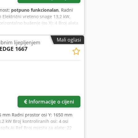
lnost:
potpuno funkcionalan
, Radni
Električni vreteno snage 13,2 kW,
orizontalno bušenje (os X): 4 Broj alata
zanje žljebova u smjeru osi X Revolver
 vakuumska pumpa, kapaciteta 90 m3/h
Mali oglasi
bnim lijepljenjem
rke Zaštitne mreže Težina, približno
EDGE 1667
 108 sati rada električnog vretena s 4
Informacije o cijeni
735 mm Radni prostor osi Y: 1650 mm
 kW Broj kontroliranih osi: 4 osi
fx Ai Ref Broj mjesta za alate: 22