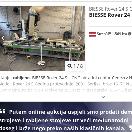
utore, 6-struki izmjenjivač alata. NC410 kontrola Ekran u boji Ukup
BIESSE Rover 24 S 
sa sigurnosnom ogradom (nije na slikama) Tepisi s 3 koraka s Be
BIESSE Rover
24 
CE 1900 kg
Strenči
1.569 km
1
/
8
Stanje:
rabljeno
, BIESSE Rover 24 S – CNC obradni centar Cedezrv H
Model: Rover 24 S Godina proizvodnje: 2001. Serijski broj: 16171 N
Nominalna struja: 59 A Frekvencija: 50 Hz Pritisak zraka: 6,5–7,5 ba
Težina: 3450 kg Stroj zahtijeva servis i održavanje.
Putem online aukcija uspjeli smo prodati de
strojeve i rabljene strojeve uz veći međunarodni
doseg i brže nego preko naših klasičnih kanala.