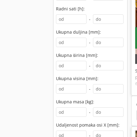
Radni sati [h]:
-
Ukupna duljina [mm]:
-
Ukupna širina [mm]:
-
Ukupna visina [mm]:
-
Ukupna masa [kg]:
-
ax
Cnc Weeke
Biesse Rover 321 R
Weeke
Udaljenost pomaka osi X [mm]:
-