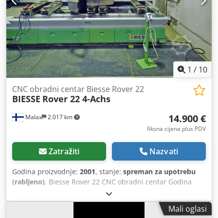
upravljane (X, Y, Z) Dodpfx Aqoyfnp Ajwswa • Mogućnosti:
glodanje, bušenje, džepiranje, obrada ploča • Dovod zraka:
7,5 bara • Brzina usisnog zraka: 30 m/s Dodatna oprema •
Ravni vakuumski stol s vakuumskim čašicama
1
/
10
CNC obradni centar Biesse Rover 22
BIESSE
Rover 22 4-Achs
14.900 €
Malax
2.017 km
fiksna cijena plus PDV
Zatražiti
Nazvati
Godina proizvodnje:
2001
, stanje:
spreman za upotrebu
(rabljeno)
, Biesse Rover 22 CNC obradni centar Godina
proizvodnje 2001 SN 07498 Radno područje 4 osi X-os 3060
mm Y-os 1080 mm Z-os 155 mm 6 konzola s 18 držača
Mali oglasi
vakuumskih čaša 4 pneumatske bakelitne šipke za