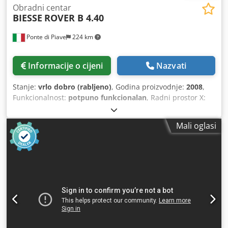
Obradni centar
BIESSE
ROVER B 4.40
Ponte di Piave
224 km
Informacije o cijeni
Nazvati
Stanje:
vrlo dobro (rabljeno)
, Godina proizvodnje:
2008
,
Funkcionalnost:
potpuno funkcionalan
, Radni prostor X:
3640 mm Radni prostor Y: 1342 mm Hod radnog komada:
180 mm Električni vretenasti pogon C osi, snage 12 kW,
Mali oglasi
priključak ISO30 Broj svrdli za vertikalno bušenje: 24 Broj
svrdli za horizontalno bušenje X: 6 Broj svrdli za
horizontalno bušenje Y: 4 Pile za rezanje utora u smjeru X
Revolver s 12 pozicija za izmjenu alata Radna površina s 6
šipki s EPS sustavom za automatsko pozicioniranje šipki,
vakuumskim držačima Transportna traka za strugotine
Dwsdpfx Aqezmff Njwea 1 vakuumska pumpa, kapaciteta
90 m3/h Sigurnosne podne prostirke Težina, otprilike 4000
kg. Uključeno 3 priključna uređaja (za obradu vrata, anuba,
itd.), vakuumski držači i neki stezni elementi Uniclamps