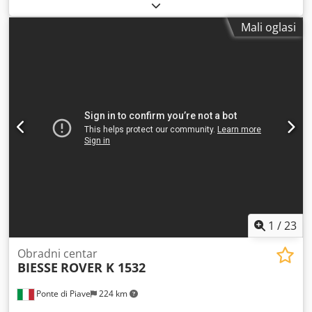
Model: Rover 23 Opis: Upravljački sustav CNI XNC Radni
žlijebljenje gore za žljebove u smjeru X 1 spremnik za
prostor osi X: 2900 mm Radni prostor osi Y: 1300 mm Hod
alate, stražnji, s 12 mjesta 1 bočni spremnik za alate s 10
Mali oglasi
osi Z: 140 mm 4. os: Os C Stol s 6 pomičnih konzola i
mjesta 1 vakuumska pumpa Prednje sigurnosne prostirke
vakuumske stezaljke 1 x vertikalna elektro-vreteno (7,8 kW,
Stroj se prodaje i isporučuje u postojećem, tehničkom i
24.000 o/min) s automatskom izmjenom alata, prihvat alata
pravnom stanju („kao što jest“), na temelju
ISO 30 Automatski sustav za izmjenu alata s 8 mjesta –
fotodokumentacije i tehničkih/komercijalnih dokumenata s
montiran na glavi za obradu Glava za bušenje opremljena
opisnim karakterom. Kupac ima pravo pregledati robu
sa: - 10 x vertikalna vretena (os Z) - 4 x horizontalna
prije preuzimanja i preuzima odgovornost za instalaciju,
vretena (os X) - 2 x horizontalna vretena (os Y) Dedpfx
osiguranje i korištenje stroja na odredišnoj lokaciji. Vanjska
Aqszrg Uiowjwa Sigurnosni sustav s podnom pločom u
referenca: 8359
prednjem području Vakuumska pumpa 250 m³/h U
IZVRSNOM STANJU – NALAZI SE U RADIONICI VLASNIKA
Godina proizvodnje: 2000 (CE certifikat)
1
/
23
Obradni centar
BIESSE
ROVER K 1532
Ponte di Piave
224 km