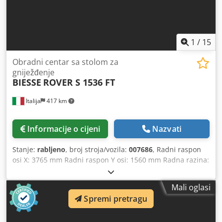
Samo 1406 radnih sati električnog vretenastog pogona s 4
osi i 831 sat bušenja Dostupno u siječnju 2027.
1
/
15
Obradni centar sa stolom za
gniježđenje
BIESSE
ROVER S 1536 FT
Italija
417 km
Informacije o cijeni
Nazvati
Stanje:
rabljeno
, broj stroja/vozila:
007686
, Radni raspon
osi X: 3765 mm Radni raspon Y osi: 1560 mm Radna razina:
stol za gniježđenje Snaga glavnog vretena: 13,2 KW Ne.
kontrolirane osi: 3 osi Broj bušaćih vretena: 18 Broj utora
Mali oglasi
za alat: 12 Dwedpfx Aju Tliyjqwea
Spremi pretragu