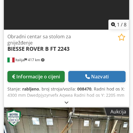
1
/
8
Obradni centar sa stolom za
gniježđenje
BIESSE
ROVER B FT 2243
Italija
417 km
Informacije o cijeni
Nazvati
Stanje:
rabljeno
, broj stroja/vozila:
008470
, Radni hod os X:
4300 mm Dwedpjyzyrvefx Aqwea Radni hod os Y: 2205 mm
Radna površina: nesting stol Snaga glavnog vretena: 13 kW
Broj upravljanih osi: 5 osi Broj bušaćih vretena: 46 Broj
Aukcija
mjesta za alate: 22