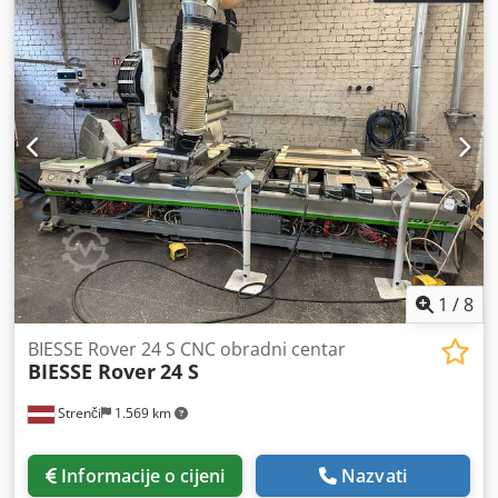
1
/
8
BIESSE Rover 24 S CNC obradni centar
BIESSE Rover
24 S
Strenči
1.569 km
Informacije o cijeni
Nazvati