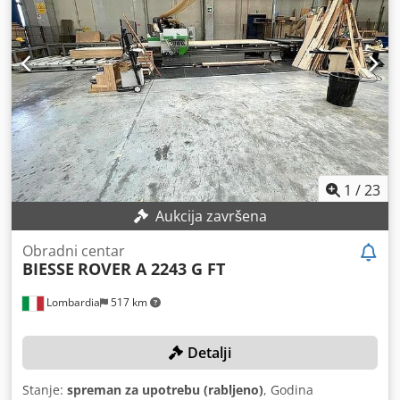
1
/
23
Aukcija završena
Obradni centar
BIESSE
ROVER A 2243 G FT
Lombardia
517 km
Detalji
Stanje:
spreman za upotrebu (rabljeno)
, Godina