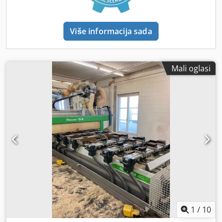
12 vertikalnih vretena u Y rasporedu Broj 6 horizontalnih
komada 6 šipki za pomoć pri utovaru, za module H=74 mm
vretena u X Broj 4 horizontalnih vretena u Y rasporedu Broj
Konfiguracija 5A, za Rover B. Konfiguracija za visoku
1 neovisna kružna pila za izradu utora u X Smješten
Više informacija sada
produktivnost i fleksibilnost zahvaljujući dvjema radnim
zaštitni tepih sprijeda i sigurnosni sustav Zaštitna ograda
grupama (4 i 5 osovina) i mogućnosti simultane izmjene
po obodu Sustav za uklanjanje strugotine s motoriziranom
alata. Uključuje osi i kolica za pomicanje glavnih radnih
trakom Sustav za kondicioniranje za hlađenje i čišćenje
grupa. Djdpfx Ajw D E A Eeqwowa Uključuje 2 pretvarača
upravljačke jedinice Vakuum pumpa 250mc/h TEHNIČKI
Mali oglasi
frekvencije. Druga Y-os. Omogućuje razdvajanje prednjih i
PODACI POTREBNO PROVJERITI Dsdpfxow D Dhas Aqwjwa
stražnjih Y-kolica s neovisnim pogonom. Maksimalna
brzina oba Y-kolica je 118 m/min. 13,2 kW (17,7 KS) elektro-
vreteno, HSK F63 prihvat, zračno hlađenje. Glavne
značajke: • 11 kW (14,7 KS) pri 12.000–15.000 o/min u S1
radu • 13,2 kW (17,7 KS) pri 12.000–15.000 o/min u S6 radu
• Keramički ležajevi • Desni i lijevi smjer vrtnje • Brzina
vretena od 1.000 do 24.000 o/min programabilna putem
NC-a • Otpuštanje pneumatskim pogonom po prizmatičnoj
linearnoj vodilici s kugličnim ležajem • U kompletu zaštitni
pokrov za usis strugotine s 6 različitih pozicija
1
/
10