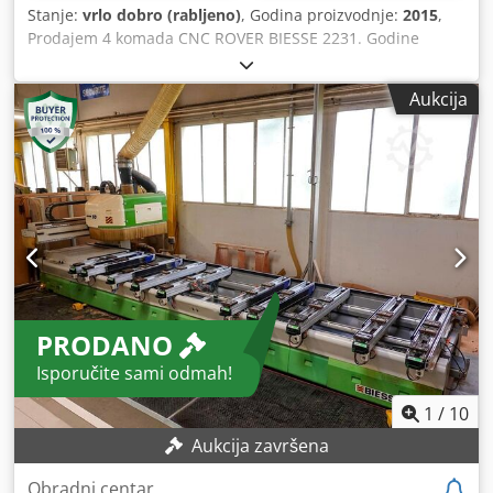
Stanje:
vrlo dobro (rabljeno)
, Godina proizvodnje:
2015
,
Prodajem 4 komada CNC ROVER BIESSE 2231. Godine
proizvodnje: 2013., 2014., 2015., 2016. U vrlo dobrom
stanju. Dwedpfx Ajx Tbk Roqwea
Aukcija
PRODANO
Isporučite sami odmah!
1
/
10
Aukcija završena
Obradni centar