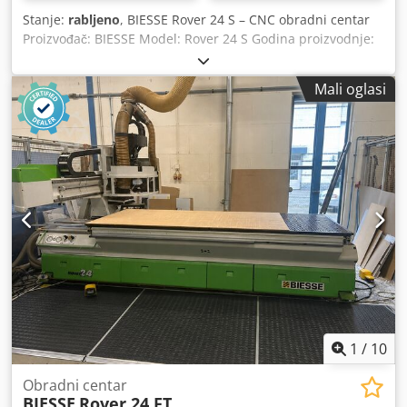
Stanje:
rabljeno
, BIESSE Rover 24 S – CNC obradni centar
Proizvođač: BIESSE Model: Rover 24 S Godina proizvodnje:
2001. Serijski broj: 16171 Napajanje: 230 V Snaga: 20 kW
Nominalna struja: 59 A Frekvencija: 50 Hz Pritisak zraka:
Mali oglasi
6,5–7,5 bara Potreban protok zraka: 30 m/s Težina: 3450 kg
Stroj zahtijeva servis i održavanje. Djdpfx Aszrv Hboqwswa
1
/
10
Obradni centar
BIESSE
Rover 24 FT