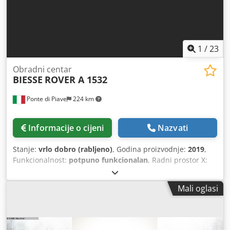
1
/
23
Obradni centar
BIESSE
ROVER A 1532
Ponte di Piave
224 km
Informacije o cijeni
Nazvati
Stanje:
vrlo dobro (rabljeno)
, Godina proizvodnje:
2019
,
Funkcionalnost:
potpuno funkcionalan
, Radni prostor X:
3200 mm Radni prostor Y: 1450 mm Električni vreteno s 4
osi Glodala za vertikalno bušenje: 10 Dedpozm Nbhofx
Mali oglasi
Aqwswa Glodala za horizontalno bušenje X: 4 Glodala za
horizontalno bušenje Y: 2 Rezači za utore u smjeru X
Grupa za horizontalno brušenje s dva izlaza, fiksno
ugrađena Rotirajući sustav za izmjenu alata s cca 16