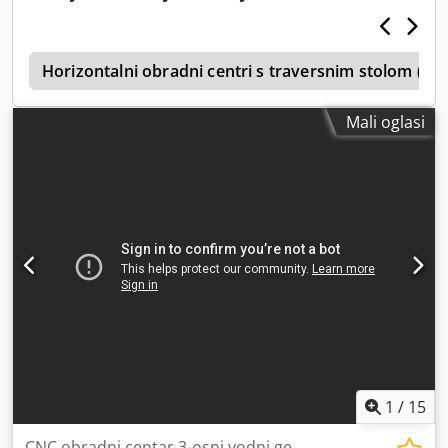
mijenjanje položaja alata 10 vertikalne glave za bušenje. 20
Sigurnosna oprema prema Direktivi 98/37/CE CNC
Horizontalna svrdla X 6 Horizontalna svrdla Y 2 Struktura
upravljanje (Biesse sustav)
ruke Plan rada Dedpfx Aqjr E A U Ijwjwa Konzolni stol Broj
m
taktova 10 Pomoć pri pozicioniranju kapacitet vakuum
Horizontalni obradni centri s traversnim stolom (dr
pumpe 2 x 125m³/h Pokretna traka za strugotinu
Mali oglasi
1
/
15
CNC obradni centar 3-osni vodni ge