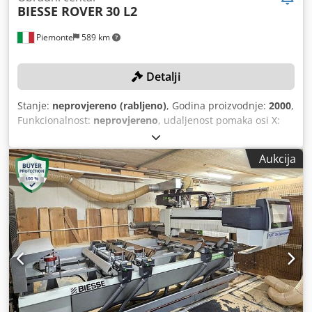
BIESSE ROVER
30 L2
Piemonte
589 km
Detalji
Stanje:
neprovjereno (rabljeno)
, Godina proizvodnje:
2000
,
Funkcionalnost:
neprovjereno
, udaljenost pomaka osi X:
5.900 mm
, pomak osi Y:
1.560 mm
, brzina pomaka osi X:
80 m/min
, brzina posmaka osi Y:
60 m/min
, maksimalna
Aukcija
brzina okretanja:
20.000 okr/min
, Nema minimalne cijene
- zajamčena prodaja najboljem ponuđaču! TEHNIČKI
DETALJI Radno područje X-osi: 5.900 mm Radno područje
Y-osi: 1.560 mm Brzina pomicanja po X-osi: 80 m/min
Brzina pomicanja po Y-osi: 60 m/min Brzina pomicanja po
Z-osi: 25 m/min Bušačke glavine Glavina za vertikalno
bušenje: 20 Glavina za horizontalno bušenje po X-smjeru:
6 Glavina za horizontalno bušenje po Y-smjeru: 2 Ukupan
broj vertikalnih i horizontalnih glavina: 28 Glavine za
glodanje Broj upravljanih osi: 4 Snaga motora: 10 kW Broj
okretaja: 20.000 o/min Mjenjač alata Broj pozicija: 10 Alat: