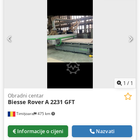
podizanje valjka Vertikalni elektrovreten 7, 5 kW s
automatskom izmjenom alata, konus ISO 30 Automatska
promjena alata 7 položaja na radnoj glavi Glava za bušenje
s 20 vretena raspoređenih na sljedeći način: 7 okomito u X
osi 7 okomito u Y osi 4 vodoravno u X osi 2 vodoravno u Y -
osna pila za utor 120 mm Sigurnosni tepisi gazne površine
110 m3 / h vakuum pumpa Oznaka CE Težina 3500 Kg
Tehničke specifikacije podložne promjenama
Dwedpjggxihefx Aqwea
1
/
1
Obradni centar
Biesse Rover
A 2231 GFT
Timișoara
475 km
Informacije o cijeni
Nazvati