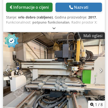
Informacije o cijeni
Nazvati
Stanje:
vrlo dobro (rabljeno)
, Godina proizvodnje:
2017
,
Funkcionalnost:
potpuno funkcionalan
, Radni prostor X:
3200 mm Radni prostor Y: 1560 mm Hod po osi Z: 165 mm
Električni vreteno snage 13,2 kW, priključak ISO 30 Broj
Mali oglasi
alata za vertikalno bušenje: 10 Broj alata za horizontalno
bušenje (os X): 4 Broj alata za horizontalno bušenje (os Y): 2
Rezači za rezanje žljebova u smjeru osi X Revolver za
izmjenu alata s 16 pozicija Radna površina s 6 steznih šipki
1 vakuumska pumpa, kapaciteta 90 m3/h Softver: bSolid -
bSuite3 Upravljačka ploča Sigurnosne podne prostirke
Zaštitne mreže Težina, približno 2400 kg. Dwedpfezguiwox
Aqwea Instalirano 2018. godine. Odrađeno samo 171 sat
programa, 108 sati rada električnog vretena s 4 osi, 26 sati
rada bušilice.
1
/
8