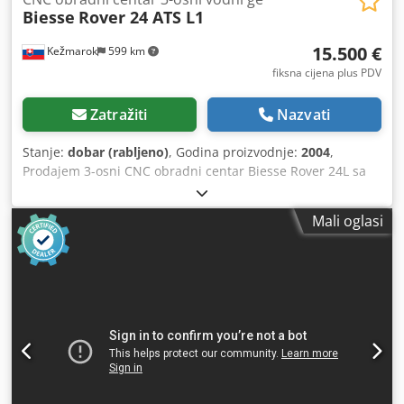
Biesse
Rover 24 ATS L1
15.500 €
Kežmarok
599 km
fiksna cijena plus PDV
Zatražiti
Nazvati
Stanje:
dobar (rabljeno)
, Godina proizvodnje:
2004
,
Prodajem 3-osni CNC obradni centar Biesse Rover 24L sa
poprečnim stolom Godina izgradnje 2004. Konfiguracija: 3-
osno glavno vreteno HSD svježe potpuno popravljeno /
Mali oglasi
vodeno hlađeno RS1600 Spremnik alata 7 pozicija ISO30 na
glavi 1x pila za utore X-smjer Borna glava 14+4+2 bušilno
vreteno Korisna radna površina 4500x1330mm. 2 radne
površine, 4 stezne zone Automatski centralni sustav
podmazivanja Ukupna snaga 35kW XDNC 2.01 softver s
uputama za rad. Pumpa Becker 250/300 m3/h. 5,5KW
Dodatni vakuum za rad sa šablonom ili dodatni uređaji za
stezanje. Dwodpfxjh Txlcs Aqwsa Dobro stanje. Dostupno
odmah sa skladišta. Potreban popravak: ručke na
poprečnom stolu, rotacija spremnika ISO30 na glavi