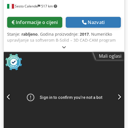
Sesto Calende
517 km
Informacije o cijeni
Nazvati
Stanje:
rabljeno
, Godina proizvodnje:
2017
, Numeričko
upravljanje sa softverom B-Solid – 3D CAD-CAM program
za projektiranje, simulaciju i upravljanje procesima Biesse
obradni centri i strojevi za bušenje BNest Software -
Mali oglasi
softverski modul za obradu u načinu gniježđenja, koji vam
omogućuje izradu projekata sadrži popis artikala s
količinama koje treba proizvesti i popis ploča koje će se
koristiti s odredištem minimizirati upotrebu materijala i
vremena obrade Radni raspon u X osi mm 4300 Radni
raspon u Y osi mm 2200 N° 2 polja rada Plan rada
gniježđenja Automatski sustav za utovar s bočnim
podiznim stolom Sustav za uklanjanje tanjura s 2 usisne
čašice Br. 1 okomito 3-osno elektrovreteno, Kw 13,2, s
automatskom izmjenom alata, tip Hsk-konus Dwodpfjt Ul
Dnjx Aqwsa Sustav automatske izmjene alata sa 16
položaja - postavljen na stražnjoj strani stroja Bušilna