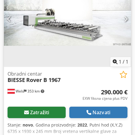
pozicija Radna ploča s 6 šipki Softver: Biesse bSolid Vakum
pumpa Becker Picchio 2200, kapaciteta 90 m3/h Sigurnosni
tepisi Bočne zaštitne mreže Težina cca 3420 kg. Samo 3763
radna sata električnog vretena 38 sati rada bušilice i 1100
sati rada horizontalnog motora za obradu vrata Dostupno
krajem 2026. godine
1
/
1
Obradni centar
BIESSE
Rover B 1967
290.000 €
Wels
353 km
EXW fiksna cijena plus PDV
Zatražiti
Nazvati
Stanje:
novo
, Godina proizvodnje:
2022
, Putni hod (X,Y,Z)
6735 x 1930 x 245 mm Broj vretena vertikalne glave za