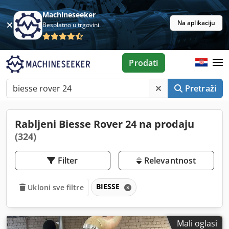
Machineseeker
Na aplikaciju
Besplatno u trgovini
Prodati
Pretraži
Rabljeni Biesse Rover 24 na prodaju
(324)
Filter
Relevantnost
BIESSE
Ukloni sve filtre
Mali oglasi