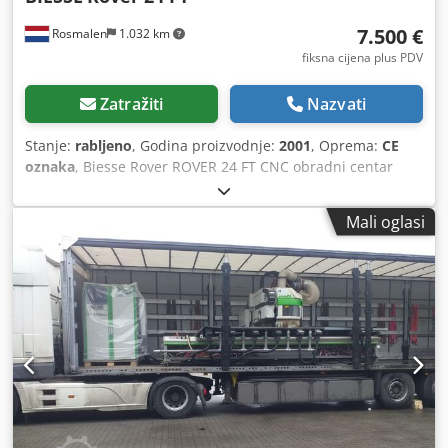
7.500 €
Rosmalen
1.032 km
fiksna cijena plus PDV
Zatražiti
Nazvati
Stanje:
rabljeno
, Godina proizvodnje:
2001
, Oprema:
CE
oznaka
, Biesse Rover ROVER 24 FT CNC obradni centar
Dwsdpfx Aqezqtztswsa Opis Radna površina se sastoji od
rešetkaste ploče koja se sastoji od dvije fenolne ploče
Mali oglasi
dimenzija 1540 x 1250 mm, koje se mogu spojiti.
Rešetkasta ploča ima rešetku od 30 mm i vakuumski otvore
od 9 mm, raspoređene u rešetki od 150 mm u smjeru X i Y.
Rešetkasta ploča opremljena je sa 6 pneumatskih
referentnih točaka na stražnjoj strani i po 1 na lijevoj i
desnoj strani. • Radni prostor stroja je 3100 x 1300 x 155
mm. (hod osi Z: 250 mm) • Brzina kretanja po osi X
programabilna je između 0 i 100 m/min. • Brzina kretanja
po osi Y programabilna je između 0 i 100 m/min. • Brzina
kretanja po osi Z programabilna je između 0 i 15 m/min. •
Tri osi pokreću se besčetkavim digitalnim DC servo