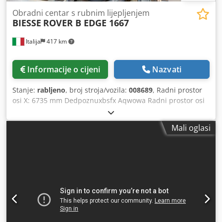
Obradni centar s rubnim lijepljenjem
BIESSE
ROVER B EDGE 1667
Italija
417 km
Informacije o cijeni
Nazvati
Stanje:
rabljeno
, broj stroja/vozila:
008689
, Radni prostor
osi X: 6735 mm Dedpoznuxbsfx Aqwowa Radni prostor osi
Y: 1650 mm Radna površina: s vakuumskim nosačima
Snaga glavnog vretena: 13,2 kW Broj kontroliranih osi: 4 osi
Mali oglasi
Maksimalna visina ruba: 65 mm Broj bušnih vretena: 30
Broj mjesta za alate: 22