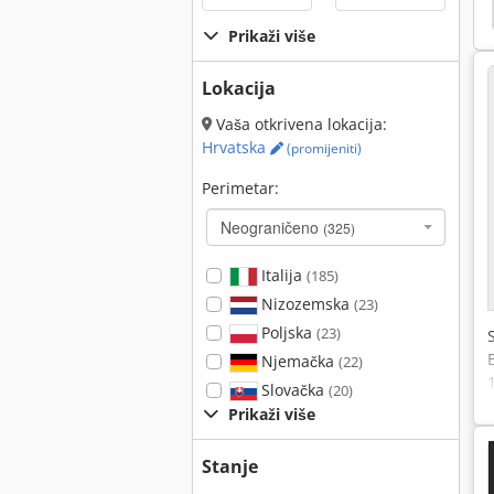
ax
Cnc Weeke
Biesse Rover 321 R
Weeke
Prikaži više
Lokacija
Vaša otkrivena lokacija:
Hrvatska
(promijeniti)
Perimetar:
Neograničeno
(325)
Italija
(185)
Nizozemska
(23)
Poljska
(23)
Njemačka
(22)
Slovačka
(20)
Prikaži više
Stanje