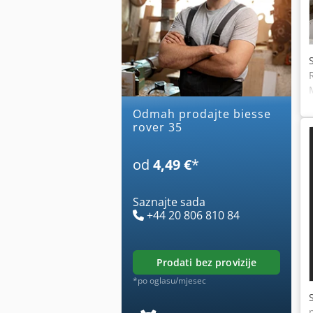
Odmah prodajte biesse
rover 35
od
4,49 €
*
Saznajte sada
+44 20 806 810 84
prodati bez provizije
*po oglasu/mjesec