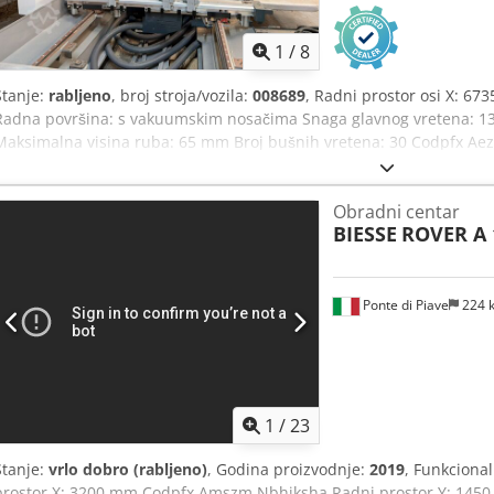
1
/
8
Stanje:
rabljeno
, broj stroja/vozila:
008689
, Radni prostor osi X: 6
Radna površina: s vakuumskim nosačima Snaga glavnog vretena: 13,2
Maksimalna visina ruba: 65 mm Broj bušnih vretena: 30 Codpfx Aez
Obradni centar
BIESSE
ROVER A 
Ponte di Piave
224 
1
/
23
Stanje:
vrlo dobro (rabljeno)
, Godina proizvodnje:
2019
, Funkciona
prostor X: 3200 mm Codpfx Amszm Nbhjksha Radni prostor Y: 1450 m