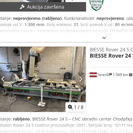
Aukcija završena
Stanje:
neprovjereno (rabljeno)
, Funkcionalnost:
neprovjereno
, ud
pomak osi Y:
1.300 mm
, broj vretena:
21
, brzi pomak X-os:
80 m/mi
minimalne cijene – zajamčena prodaja najvišoj ponudi! TEHNIČKI 
Y-osi: 1.300 mm Brzina pomaka X-osi: 80 m/min Brzina pomaka Y-os
m/min Broj grede s usisom: 6 VRETENA Broj vertikalnih bušilnih vret
BIESSE Rover 24 S 
vretena u X-smjeru: 4 Chjdsytr Ryopfx Amkea Broj horizontalnih bu
BIESSE Rover
24 
broj vretena: 21 JEDINICA ZA GLODANJE Broj osovina: 3 Maksimalna 
motora: 9 kW REVOLVERSKI NOSAČ ALATA Broj pozicija: 10 DETALJ
Vakuumska pumpa WINDOWS upravljački sustav WRT softver za pro
glodala nisu uključeni u opseg isporuke. Sigurnosne ograde se isp
Strenči
1.569 km
strana nedostaje). Stroj se prodaje i isporučuje u svom stvarnom i 
temelju foto dokumentacije i tehničkih/komercijalnih dokumenata 
pregledati robu prije preuzimanja te preuzima odgovornost za monta
odredištu. Vanjska referenca: 8174
1
/
8
Stanje:
rabljeno
, BIESSE Rover 24 S – CNC obradni centar Chodpfxj
Model: Rover 24 S Godina proizvodnje: 2001. Serijski broj: 16171 N
Nominalna struja: 59 A Frekvencija: 50 Hz Pritisak zraka: 6,5–7,5 ba