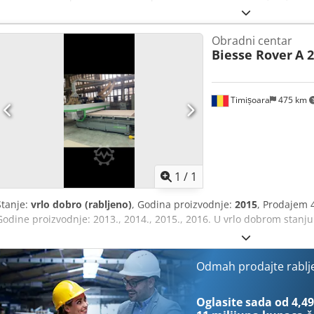
Težina: 3450 kg Stroj zahtijeva servis i održavanje.
Obradni centar
Biesse Rover
A 
Timișoara
475 km
Zatražite 
1
/
1
Stanje:
vrlo dobro (rabljeno)
, Godina proizvodnje:
2015
, Prodajem
Godine proizvodnje: 2013., 2014., 2015., 2016. U vrlo dobrom stan
Odmah prodajte rablj
Oglasite sada od 4,49