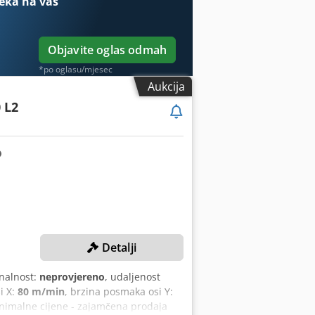
eka na vas
Objavite oglas odmah
*po oglasu/mjesec
Aukcija
 L2
Detalji
onalnost:
neprovjereno
, udaljenost
i X:
80 m/min
, brzina posmaka osi Y:
nimalne cijene - zajamčena prodaja