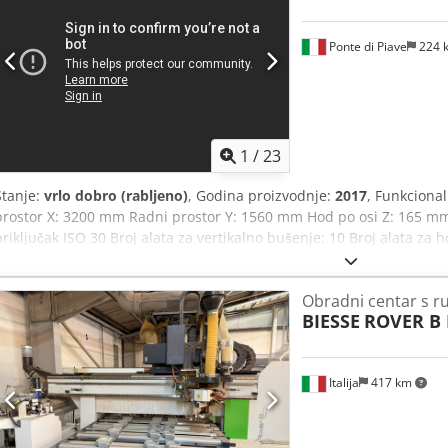
RADIONICI VLASNIKA Godina proizvodnje: 2000 (CE certifikat) Cjdp
Ponte di Piave
224 
1
/
23
Stanje:
vrlo dobro (rabljeno)
, Godina proizvodnje:
2017
, Funkciona
prostor X: 3200 mm Radni prostor Y: 1560 mm Hod po osi Z: 165 mm 
priključak ISO 30 Broj alata za vertikalno bušenje: 10 Broj alata za h
za horizontalno bušenje (os Y): 2 Rezači za rezanje žljebova u smjer
pozicija Codpfx Aozguiwemksha Radna površina s 6 steznih šipki 
Obradni centar s ru
Softver: bSolid - bSuite3 Upravljačka ploča Sigurnosne podne prosti
BIESSE
ROVER B 
2400 kg. Instalirano 2018. godine. Odrađeno samo 171 sat programa,
osi, 26 sati rada bušilice.
Italija
417 km