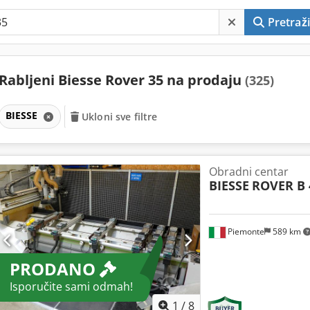
Pretraži
Rabljeni Biesse Rover 35 na prodaju
(325)
BIESSE
Ukloni sve filtre
Obradni centar
BIESSE
ROVER B 
Piemonte
589 km
PRODANO
Isporučite sami odmah!
1
/
8