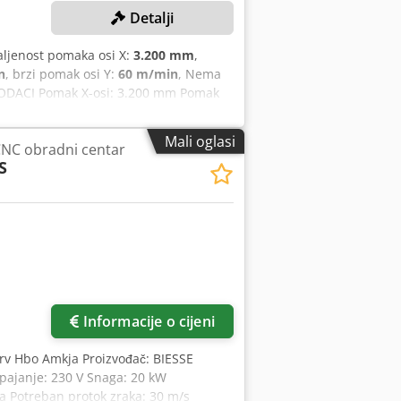
Detalji
aljenost pomaka osi X:
3.200 mm
,
n
, brzi pomak osi Y:
60 m/min
, Nema
PODACI Pomak X-osi: 3.200 mm Pomak
i: 60 m/min Brzina pomaka Z-osi: 25
ena: 15 Broj horizontalnih bušilnih
Mali oglasi
CNC obradni centar
šilnih vretena u Y-smjeru: 2 Ukupan
S
brzina vrtnje: 24.000 o/min Snaga
I STROJA Ukupna snaga: 26 kW OPREMA
gramiranje stroja Napomena: Konusi i
oručuju prema raspoloživosti (desna
pravnom stanju ("viđeno-kupljeno") na
opisnog karaktera. Kupac ima pravo
žu, osiguranje i korištenje stroja na
Informacije o cijeni
zrv Hbo Amkja Proizvođač: BIESSE
apajanje: 230 V Snaga: 20 kW
ra Potreban protok zraka: 30 m/s