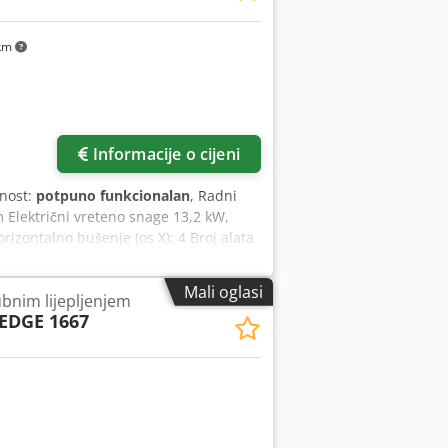
ezrg Uiefx Amkoha
km
Informacije o cijeni
lnost:
potpuno funkcionalan
, Radni
Električni vreteno snage 13,2 kW,
orizontalno bušenje (os X): 4 Broj alata
u osi X Revolver za izmjenu alata s 16
1 vakuumska pumpa, kapaciteta 90 m3/h
Mali oglasi
bnim lijepljenjem
rke Zaštitne mreže Težina, približno
EDGE 1667
 108 sati rada električnog vretena s 4