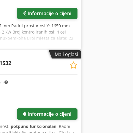
Informacije o cijeni
735 mm Radni prostor osi Y: 1650 mm
 kW Broj kontroliranih osi: 4 osi
nuxbemkoha Broj mjesta za alate: 22
Mali oglasi
1532
km
Informacije o cijeni
lnost:
potpuno funkcionalan
, Radni
m Električni vreteno s 4 osi Glodala