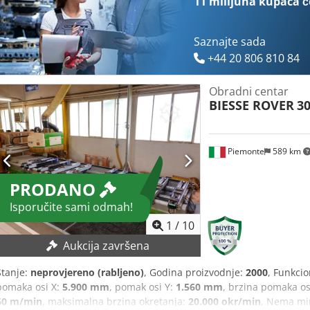
11 milijuna kupaca
č
Saznajte sada
+44 20 806 810 84
Obradni centar
BIESSE ROVER
30
Piemonte
589 km
PRODANO
Isporučite sami odmah!
1
/
10
Aukcija završena
Stanje:
neprovjereno (rabljeno)
, Godina proizvodnje:
2000
, Funkci
pomaka osi X:
5.900 mm
, pomak osi Y:
1.560 mm
, brzina pomaka os
60 m/min
, maksimalna brzina okretanja:
20.000 okr/min
, Nema mi