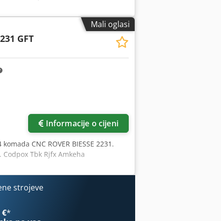
Mali oglasi
2231 GFT
više slika
Informacije o cijeni
 4 komada CNC ROVER BIESSE 2231.
ju. Codpox Tbk Rjfx Amkeha
ene strojeve
 €
*