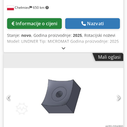
referentne graničnike Chedpfxezi A E Ej Afnoa 6 zaključnih
Chełmiec
650 km
stezaljki Točkasti laser HSK63F držač alata (2 komada) TPA
Albatros CNC upravljačka jedinica (ažurirana 2018.) s
daljinskim upravljačem Automatsko centralno
Informacije o cijeni
Nazvati
podmazivanje Sigurnosni tepih sprijeda + zaštitna ograda
Upute za korisnika + električna shema + CE certifikat
Stanje:
novo
, Godina proizvodnje:
2025
, Rotacijski noževi
Model: LINDNER Tip: MICROMAT Godina proizvodnje: 2025
Novi / Odmah spremni za upotrebu Chsdsxn Nyaopfx Afnja
1. Nož 43x43x20 2 kom (KR) 2. Nož 43x43x20 2 kom (K8) 3.
Mali oglasi
Nož 43x43x23 1 kom (KR) 4. Nož 43x43x23 2 kom (K8)
Proizvodimo rezervne noževe i dijelove za drobilice i šreder
uređaje. Molimo navedite tip noža prilikom narudžbe.