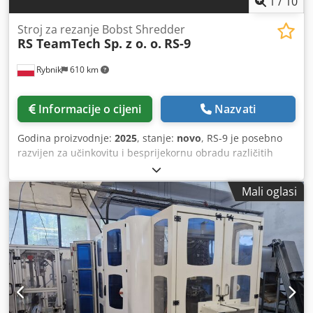
1
/
10
Stroj za rezanje Bobst Shredder
RS TeamTech Sp. z o. o.
RS-9
Rybnik
610 km
Informacije o cijeni
Nazvati
Godina proizvodnje:
2025
, stanje:
novo
, RS-9 je posebno
razvijen za učinkovitu i besprijekornu obradu različitih
vrsta papira. Parametri su personalizirani ovisno o stroju s
kojim se radi. Sjeckalica omogućava brzo i sigurno
Mali oglasi
usitnjavanje papira koji se uzima direktno iz stroja za
bušenje za lak transport do balirke putem transportnog
sustava. Sjeckalica RS-9 dizajnirana je za usitnjavanje
otpada iz stroja za bušenje radi jednostavnog transporta
kroz sustav trake. Codpsiklxbjfx Afnsha Naš je sjeckalica
vrlo jednostavan za korištenje. Ima Siemens kontroler za
zaštitu od preopterećenja i senzor preopterećenja koji
prati rad motora. RS-9 ima mogućnost uvlačenja osovina,