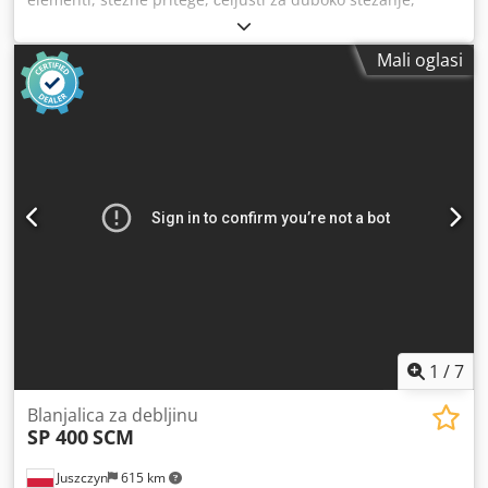
podlošci za stezanje, stezni alat Codeb A Rlhopfx Afnjha -
Visine stezanja: 15–240 mm - Za: širinu utora 12 mm -
Mali oglasi
Količina: 15 komada dostupno - Cijena: komplet -
Dimenzije: 500/320/Visina 200 mm - Težina: 30 kg
1
/
7
Blanjalica za debljinu
SP 400
SCM
Juszczyn
615 km