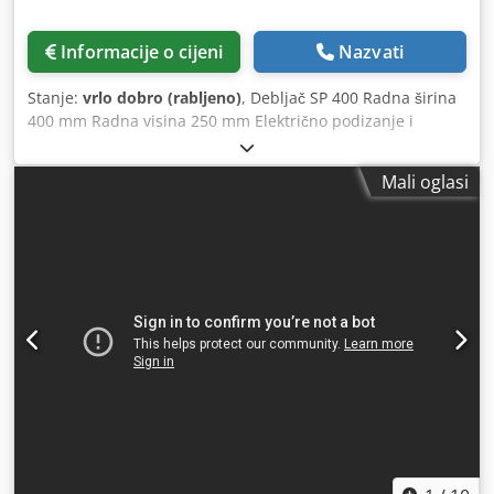
Informacije o cijeni
Nazvati
Stanje:
vrlo dobro (rabljeno)
, Debljač SP 400 Radna širina
400 mm Radna visina 250 mm Električno podizanje i
spuštanje radne ploče Osovina s 4 noža s tradicionalnim
noževima Brzina vrtnje rezne osovine 5000 o/min Glavni
Mali oglasi
motor snage 4 kW Konektor za izvlačenje fi120 Dimenzije
stroja 800 x 1000 x 1080 mmH Csdpfxjuqnbuo Afnoha
Težina 410 kg