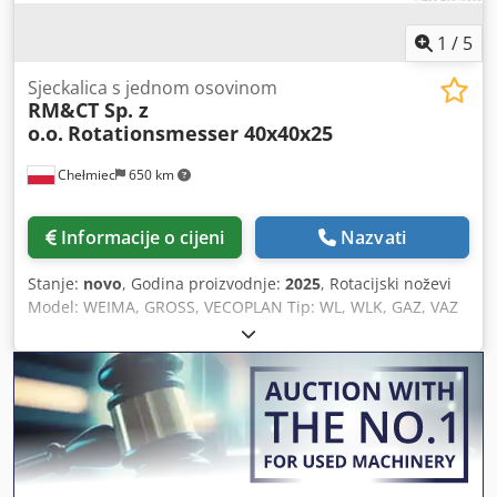
1
/
5
Sjeckalica s jednom osovinom
RM&CT Sp. z
o.o.
Rotationsmesser 40x40x25
Chełmiec
650 km
Informacije o cijeni
Nazvati
Stanje:
novo
, Godina proizvodnje:
2025
, Rotacijski noževi
Model: WEIMA, GROSS, VECOPLAN Tip: WL, WLK, GAZ, VAZ
Godina proizvodnje: 2025 Novi / Odmah spremni za
upotrebu 1. Nož 40x40x25 M12 (PC) 2. Nož 40x40x25 M12
(KR) Chedpsxw Nrbefx Afnsa 3. Nož 40x40x25 M14 (KR) 4.
Nož 40x40x20 M12 (KR) 5. Nož 40x40x16 M10 (KR)
Izrađujemo rezervne noževe i dijelove za drobilice i
sjeckalice. Molimo navedite tip noža prilikom narudžbe.