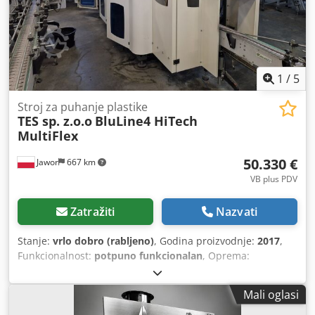
što osigurava sigurnost radnika i produljuje vijek trajanja
uređaja. Stroj je opremljen inverterom koji omogućuje meki
start i kontrolu rada motora. Slobodno nas kontaktirajte
1
/
5
Stroj za puhanje plastike
TES sp. z.o.o
BluLine4 HiTech
MultiFlex
50.330 €
Jawor
667 km
VB plus PDV
Zatražiti
Nazvati
Stanje:
vrlo dobro (rabljeno)
, Godina proizvodnje:
2017
,
Funkcionalnost:
potpuno funkcionalan
, Oprema:
dokumentacija / priručnik
, Na prodaju: Kompletna linija
za puhanje PET boca TES BluLine4 HiTech MultiFlex (2017)
Mali oglasi
Nudimo na prodaju kompletnu liniju za proizvodnju PET
boca renomiranog proizvođača TES Sp. z o.o., model