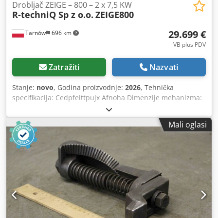
Drobljač ZEIGE – 800 – 2 x 7,5 KW
R-techniQ Sp z o.o.
ZEIGE800
29.699 €
Tarnów
696 km
VB plus PDV
Zatražiti
Nazvati
Stanje:
novo
, Godina proizvodnje:
2026
, Tehnička
specifikacija: Cedpfeittpujx Afnoha Dimenzije mehanizma:
800 x 640 mm Pogon stroja: Elektromotor 2 x 7,5 kW ili
druge konfiguracije Prijenos snage: Cilindrični zupčanik
Mali oglasi
Broj osovina: 2 kom. Promjer noža s osovinom: noževi 310
mm Broj noževa: 40 kom. Hardox 450 Debljina noževa: 10
mm Upravljanje: SIEMENS Težina: 1300 kg Kapacitet: do
150 kg/h Glavne značajke: - Robusno i pouzdano rješenje, -
Konstrukcija individualno prilagođena zahtjevima svakog
klijenta, - Otporno na velika opterećenja, - Namijenjeno za
usitnjavanje plastike PP, PA6, PE, komada mekog drveta,
tvrdih diskova, matičnih ploča, aluminija, SPIRO cijevi,
kartonskih tuljaca. - Jedinstveno dizajniran oblik noža; broj