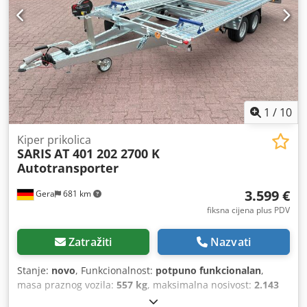
1
/
10
Kiper prikolica
SARIS
AT 401 202 2700 K
Autotransporter
3.599 €
Gera
681 km
fiksna cijena plus PDV
Zatražiti
Nazvati
Stanje:
novo
, Funkcionalnost:
potpuno funkcionalan
,
masa praznog vozila:
557 kg
, maksimalna nosivost:
2.143
kg
, ukupna masa:
2.700 kg
, konfiguracija osovina:
2