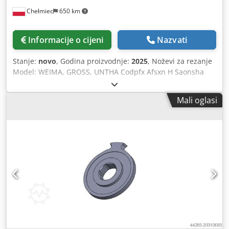
Chełmiec
650 km
Informacije o cijeni
Nazvati
Stanje:
novo
, Godina proizvodnje:
2025
, Noževi za rezanje
Model: WEIMA, GROSS, UNTHA Codpfx Afsxn H Saonsha
Tip: ZM40, ZMK50, GZ40, RS40, RS50 Godina proizvodnje:
2025 Novi / odmah spremni za upotrebu 1. 1Z-115 nož 2.
Mali oglasi
2Z-115 nož 3. 3Z-115 nož Proizvođač smo rezervnih noževa
i dijelova za drobilice i usitnjavače.