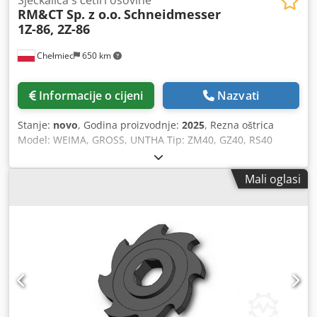
RM&CT Sp. z o.o.
Schneidmesser
1Z-86, 2Z-86
Chełmiec
650 km
Informacije o cijeni
Nazvati
Stanje:
novo
, Godina proizvodnje:
2025
, Rezna oštrica
Model: WEIMA, GROSS, UNTHA Tip: ZM40, GZ40, RS40
Godina proizvodnje: 2025 Codpfx Ajxn H Stofnoha Novo /
spremno za trenutnu upotrebu 1. 1Z-86 noževi 2. 2Z-86
Mali oglasi
noževi Proizvođač smo rezervnih noževa i dijelova za
drobilice i usitnjivače.