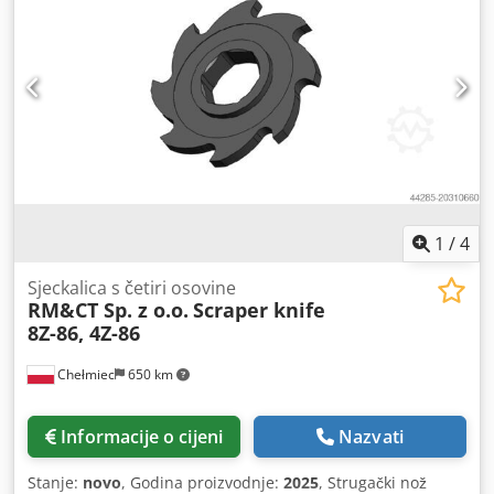
1
/
4
Sjeckalica s četiri osovine
RM&CT Sp. z o.o.
Scraper knife
8Z-86, 4Z-86
Chełmiec
650 km
Informacije o cijeni
Nazvati
Stanje:
novo
, Godina proizvodnje:
2025
, Strugački nož