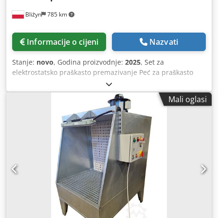
Bliżyn
785 km
Informacije o cijeni
Nazvati
Stanje:
novo
, Godina proizvodnje:
2025
, Set za
elektrostatsko praškasto premazivanje Peć za praškasto
premazivanje: 1200 x 3000 x 1800 mm Kabina za praškasto
premazivanje: 2800 x 2200 mm Peć / Sušara Tehnički
Mali oglasi
podaci: Radne dimenzije: 1200 x 3000 x 1800 mm
Priključna snaga: 33 kW Maksimalna radna temperatura:
230°C Oprema: Unutarnja kolica Vanjska kolica Cirkulacija
vrućeg zraka (ravnomjerna raspodjela temperature unutar
cijele peći) Sigurnosne brave za sigurno otvaranje i
zatvaranje Kabina za praškasto premazivanje Radne
dimenzije: 2800 x 2200 mm Snaga ventilatora: 2,2 kW
Protok zraka ventilatora: 10.500 m³/h Vrlo tih rad
Automatsko čišćenje filtra IZABERITE BUMEX SP. Z O.O. Vrlo
visoka kvaliteta strojeva koji se nude na tržištu.
Profesionalno savjetovanje i servis. Jamstvo. Jamstveni i
post-jamstveni servis. Potpuna tehnička dokumentacija.