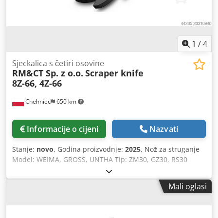
1
/
4
Sjeckalica s četiri osovine
RM&CT Sp. z o.o.
Scraper knife
8Z-66, 4Z-66
Chełmiec
650 km
Informacije o cijeni
Nazvati
Stanje:
novo
, Godina proizvodnje:
2025
, Nož za struganje
Model: WEIMA, GROSS, UNTHA Tip: ZM30, GZ30, RS30
Csdpfexn I R Rsx Afnjha Godina proizvodnje: 2025 Novo /
odmah spremno za uporabu 1. 8Z-66 nož 2. 4Z-66 nož
Mali oglasi
Proizvođač smo rezervnih noževa i dijelova za drobilice i
usitnjivače.