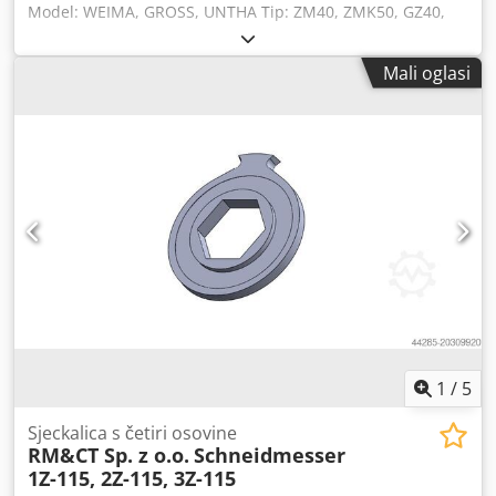
Model: WEIMA, GROSS, UNTHA Tip: ZM40, ZMK50, GZ40,
RS40, RS50 Godina proizvodnje: 2025 Codpfx Aoxn
Iyfsfnsha Novi / odmah spreman za upotrebu 1. 8Z-86 nož
Mali oglasi
2. 4Z-86 nož Mi smo proizvođač zamjenskih noževa i
rezervnih dijelova za drobilice i sjeckalice.
1
/
5
Sjeckalica s četiri osovine
RM&CT Sp. z o.o.
Schneidmesser
1Z-115, 2Z-115, 3Z-115