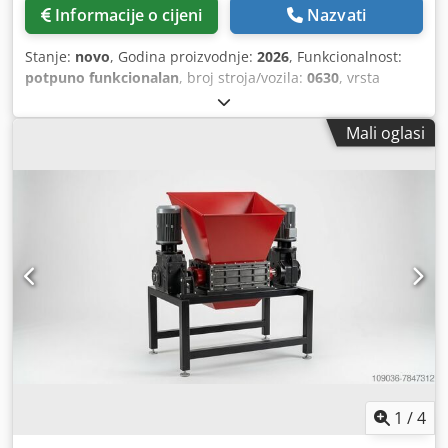
Informacije o cijeni
Nazvati
Stanje:
novo
, Godina proizvodnje:
2026
, Funkcionalnost:
potpuno funkcionalan
, broj stroja/vozila:
0630
, vrsta
ulazne struje:
trofazni
, ulazni napon:
400 V
, težina
zavojnice:
6.000 kg
, ukupna masa:
12.000 kg
, Stroj je
Mali oglasi
odmah dostupan. Nudimo novi trapezni stroj za valjanje
profila TR32. Stroj je nov i spreman za preuzimanje.
Csdpfxezl A I Sj Afnoha Tip: TR32 Godina proizvodnje: 2026
Serijski broj: 0630 Težina: 12.000 kg Maksimalna snaga: 12
kW Naponski napon: 3x400 V Frekvencija napajanja: (50–60)
Hz STROJ SADRŽI: - Električni odmotavač s ručnim
podešavanjem napetosti, ručni pogon, kapacitet Q=6.000
kg; - Uređaj za dovod lima s kružnim (rotirajućim) noževima
- Profilirajuća jedinica - Elektromehanička giljotina - Stalak
za limove dužine 6 metara + transportni kolica dužine 6
metara - Upravljački ormarić - Sigurnosni štitovi Ako imate
pitanja ili vam je potrebna dodatna informacija, pošaljite
nam poruku ili nas nazovite.
1
/
4