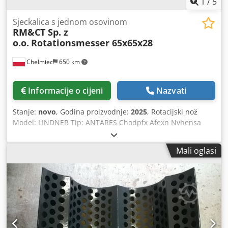
1
/
5
Sjeckalica s jednom osovinom
RM&CT Sp. z
o.o.
Rotationsmesser 65x65x28
Chełmiec
650 km
Informacije o cijeni
Nazvati
Stanje:
novo
, Godina proizvodnje:
2025
, Rotacijski nož
Model: LINDNER Tip: ANTARES Chodpfx Afexn Nvhensa
Godina proizvodnje: 2025 Novo / Odmah spremno za
upotrebu Proizvodimo rezervne noževe i dijelove za
Mali oglasi
drobilice i sjeckalice. Molimo navedite tip noža prilikom
narudžbe.