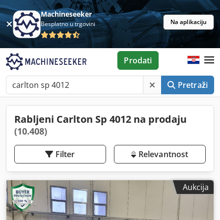
Machineseeker
Na aplikaciju
Besplatno u trgovini
Prodati
Pretraži
Rabljeni Carlton Sp 4012 na prodaju
(10.408)
Filter
Relevantnost
Aukcija