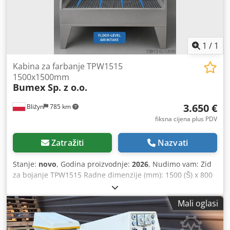
1
/
1
Kabina za farbanje TPW1515
1500x1500mm
Bumex Sp. z o.o.
3.650 €
Bliżyn
785 km
fiksna cijena plus PDV
Zatražiti
Nazvati
Stanje:
novo
, Godina proizvodnje:
2026
, Nudimo vam: Zid
za bojanje TPW1515 Radne dimenzije (mm): 1500 (Š) x 800
(D) x 1500 (V). Ukupne dimenzije (mm): 1800 (Š) x 1200 (D) x
2200 (V) Standardna oprema: • Snaga ventilatora: 1,5 kW, •
Mali oglasi
Kapacitet: 8.640 m³/h, • Kompresija: 930 Pa, • Rasvjeta: 2 x
36 W, Cedpfx Aog Sikrsfnoha • Ex ventilator otporan na
eksploziju, • 3-stupanjska filtracija zraka, • filter za