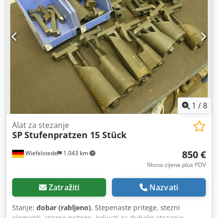
kg/kom
1
/
8
Alat za stezanje
SP
Stufenpratzen 15 Stück
850 €
Wiefelstede
1.043 km
fiksna cijena plus PDV
Zatražiti
Nazvati
Stanje:
dobar (rabljeno)
, Stepenaste pritege, stezni
elementi, stezne pritege, čeljusti za duboko stezanje,