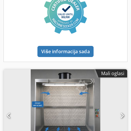
visokom kvalitetom izrade, sigurnošću korištenja te
prilagodbom parametara kabine postojećem objektu.
Savjetujemo pri izboru lakirnica, sustava za otprašivanje,
sustava za odsisavanje i industrijskih sustava za povrat
topline. ODABERITE BUMEX SP. Z O.O. Vrlo kvalitetne
strojeve među onima dostupnima na tržištu Profesionalno
savjetovanje i servis Jamstvo Jamstveni i postjamstveni
servis Potpuna tehnička dokumentacija 100% zadovoljstvo
Više informacija sada
naših kupaca Svi proizvodi BUMEX SP. Z O.O. su WE-
certificirani Nudimo vlastiti prijevoz – cijene se određuju za
svaki pojedinačni upit. Izdajemo račune s iskazanim PDV-
om. Kratki rokovi isporuke! Mogućnost narudžbe strojeva u
Mali oglasi
raznim, individualnim konfiguracijama i dimenzijama!
Molimo kontaktirajte nas.