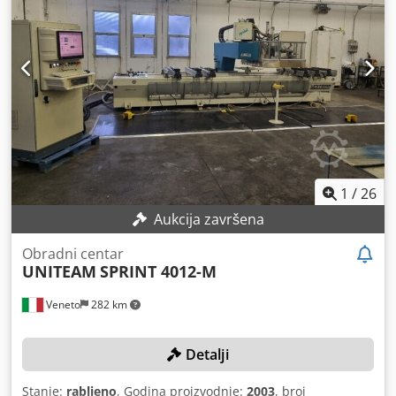
1
/
26
Aukcija završena
Obradni centar
UNITEAM
SPRINT 4012-M
Veneto
282 km
Detalji
Stanje:
rabljeno
, Godina proizvodnje:
2003
, broj