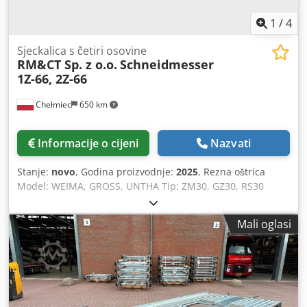
1
/
4
Sjeckalica s četiri osovine
RM&CT Sp. z o.o.
Schneidmesser
1Z-66, 2Z-66
Chełmiec
650 km
Informacije o cijeni
Nazvati
Stanje:
novo
, Godina proizvodnje:
2025
, Rezna oštrica
Model: WEIMA, GROSS, UNTHA Tip: ZM30, GZ30, RS30
Chodpfxsxn Ibve Afnea Godina proizvodnje: 2025 Novo /
odmah spremno za upotrebu 1. 1Z-66 nož 2. 2Z-66 nož
Mali oglasi
Proizvođač smo zamjenskih noževa i rezervnih dijelova za
drobilice i usitnjavače.