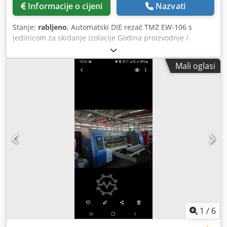
Informacije o cijeni
Nazvati
Stanje:
rabljeno
, Automatski DIE rezač TMZ EW-106 s
jedinicom za skidanje izolacije Godina proizvodnje /
Godina 1995. - Serijski br. 2643 Format / Veličina lista min.
450 x 450 mm - max Debljina min. 200 g/m² Debljina
Mali oglasi
kartona / Debljina valovitog kartona max
Brzina/Proizvodnja na sat 6.000g/h Ukupna sila probijanja /
pritisak 300Tm Dimenzije stroja D 4600 mm x Š 2300 mm x
V 2080 mm Približna neto težina 13 500 kg s jedinicom za
skidanje i dvostrukom kontrolom listova. Online video
pregled putem Skype videa Bili bismo jako zadovoljni
vašim posjetom - više strojeva na zalihi Odmah dostupno -
može se pogledati Na zalihama Emskirchen / Nürnberg -
Može se testirati Chodpjh Uw Tlsfx Am Asa
1
/
6