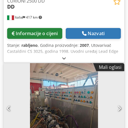
CURIONI 2500 DD
DD
Italia
417 km
Informacije o cijeni
Nazvati
Stanje:
rabljeno
, Godina proizvodnje:
2007
, Utovarivač
Castaldini CS 3025, godina 1998. Uvodni uređaj Lead Edge
Extend-o-Feed (SUN AUTOMATION) s rotacijskim pomakom
promjenjivog hoda, 3 reda uvodnih kotača. Neovisni pogon
Mali oglasi
putem brushless motora • Maksimalna širina arka: 2500
mm 5 FLEXO tiskarskih jedinica “RAFFAELLO” (ispod) sa
stacionarnom bazom – sa zatvorenom komorom noža i
anilox valjcima 1 IR sušionik GT-Technologies na 5. boji
Split Transfer Motorizirana jedinica za rezanje s tri para
vratila Rotacijski probijač (s mogućnošću podizanja za brze
izmjene) Chsdpfx Amjy Tm Uho Aoa Syncro Drive uređaj
Preklopno-ljepljivi stroj s brojačem izvlakača (Ero ljepilica)
Stroj za vezanje paketa Signode ISB1600 Mono, godina
1998. Paletizator Speedy Pau / M1700 Para, godina 1996.