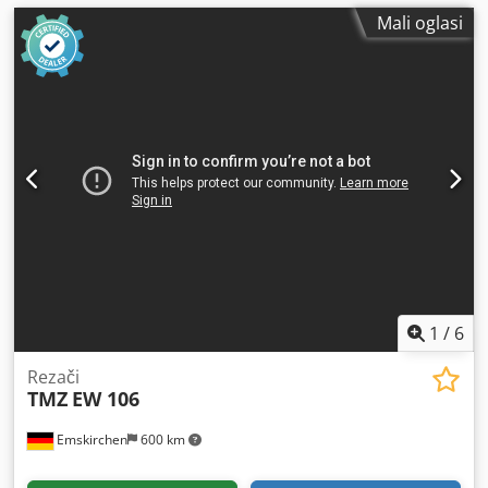
Mali oglasi
1
/
6
Rezači
TMZ
EW 106
Emskirchen
600 km