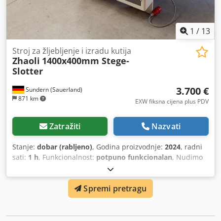
1
/
13
Stroj za žljebljenje i izradu kutija
Zhaoli
1400x400mm Stege-
Slotter
3.700 €
Sundern (Sauerland)
871 km
EXW fiksna cijena plus PDV
Zatražiti
Nazvati
Stanje:
dobar (rabljeno)
, Godina proizvodnje:
2024
, radni
sati:
1 h
, Funkcionalnost:
potpuno funkcionalan
, Nudimo
ovaj dobar Zhaoli Stegeslotter 1400x400 mm, godina
proizvodnje 2024, za izradu stega. Model: 1400×400 mm
Spremi pretragu
Težina: 600 kg Napon: 380 V Chedpfx Ajy Swkwjm Aoa Broj
faza: 3 Serijski broj: ZL20240415 Godina proizvodnje: 2024
Uvod s vakuumskom potporom Za dodatna pitanja ili više
informacija, slobodno nam pošaljite poruku ili nas