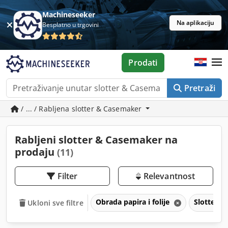
Machineseeker
Na aplikaciju
Besplatno u trgovini
Prodati
Pretraži
/ ... / Rabljena slotter & Casemaker
Rabljeni slotter & Casemaker na
prodaju
(11)
Filter
Relevantnost
Obrada papira i folije
Slotter 
Ukloni sve filtre