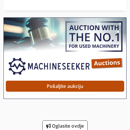
Iz Pijeska Pjeskarenje
Ka 77
Okvir Za
Okvir Za Sliku
On 06 Utovarivačem
On 08 Utovarivačem
Postrojenja I Betonare
Pošaljite aukciju
Proizvodi Od Tijesta
Rub Ljepilo Za
St Ispis Sustavi
Oglasite ovdje