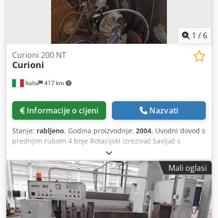
Maksimalna dužina arka: 920 mm Maksimalna dužina arka
sa skip-feedom: 1400 mm Minimalna dužina arka: 280 mm
Maksimalna brzina: 18.000 takti/h (mehanički) Maksimalna
debljina kartona: 8 mm Maksimalna gramatura kartona:
1
/
6
1250 g/m2
Curioni 200 NT
Curioni
Italia
417 km
Informacije o cijeni
Nazvati
Stanje:
rabljeno
, Godina proizvodnje:
2004
, Uvodni dovod s
prednjim rubom 4 boje Rotacijski izrezivač Savijač s
usisavanjem Izbacivač s brojačem Emmepi vezalica
Csdpfsy Hi Ahsx Am Aoha Potpuno obnovljeno i s jamstvom
Mali oglasi