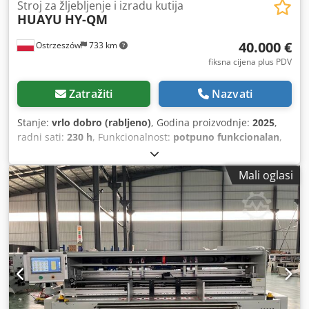
Stroj za žljebljenje i izradu kutija
HUAYU
HY-QM
40.000 €
Ostrzeszów
733 km
fiksna cijena plus PDV
Zatražiti
Nazvati
Stanje:
vrlo dobro (rabljeno)
, Godina proizvodnje:
2025
,
radni sati:
230 h
, Funkcionalnost:
potpuno funkcionalan
,
Stroj za rotacijsko rezanje kartonskih ambalaža dimenzija
2500x1600 pomoću matrica. Dodatno, stroj ima uređaj za
Mali oglasi
slaganje, uređaj za otresanje i uređaj za slaganje
proizvoda. Codpfxjzi Apqs Am Ajha