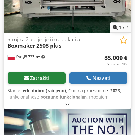
1
/
7
Stroj za žljebljenje i izradu kutija
Boxmaker
2508 plus
85.000 €
Kozły
737 km
VB plus PDV
Zatražiti
Nazvati
Stanje:
vrlo dobro (rabljeno)
, Godina proizvodnje:
2023
,
Funkcionalnost:
potpuno funkcionalan
, Prodajem
Boxmaker 2500 radne širine, potpuno automatiziran, 2
fleksotisne tiskarske jedinice 500x200 mm, 2 štance za
izrezivanje rupa za ruke ili ovisno o ugrađenoj štanci,
godina proizvodnje 2023. Chedpfxexgbycj Am Aea