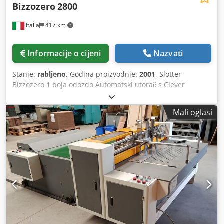
Bizzozero
2800
Italia
417 km
Informacije o cijeni
Nazvati
Stanje:
rabljeno
, Godina proizvodnje:
2001
, Slotter
Bizzozero 1 boja odozdo Automatski utorač s Clever
sustavom i anilox valjcima Chodpfxewudi Ee Am Aja Slagač
Bizzozero Širina 4270 x 5240, duljina sa slagačem 11 m
Mali oglasi