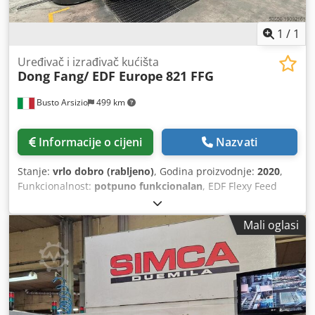
1
/
1
Uređivač i izrađivač kućišta
Dong Fang/ EDF Europe
821 FFG
Busto Arsizio
499 km
Informacije o cijeni
Nazvati
Stanje:
vrlo dobro (rabljeno)
, Godina proizvodnje:
2020
,
Funkcionalnost:
potpuno funkcionalan
, EDF Flexy Feed
predohranjivač Casemaker EDF 821 FD Full Servo Cjdpfx
Amowhy Abs Aeha Swing feeder bez sudara 6 boja flexo
Mali oglasi
tiskarskih jedinica s gornje strane, fiksnog tipa (mogu se
otvoriti radi održavanja) 6 infracrvenih sušača Vakuumski
prijenos između tiskarskih jedinica putem čelične
platforme i traka Utorna jedinica s dvostrukom osovinom
Rotacijski izrezivač s podizanjem radi zamjene alata
tijekom rada stroja Prijenosna jedinica za skidanje prije