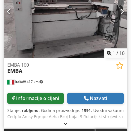
1
/
10
EMBA 160
EMBA
Italia
417 km
Informacije o cijeni
Nazvati
Stanje:
rabljeno
, Godina proizvodnje:
1991
, Uvodni vakuum
Cedpfx Amsy Eqmpe Aeha Broj boja: 3 Rotacijski strojevi za
štancanje Stroj za savijanje i lijepljenje Stroj za vezivanje