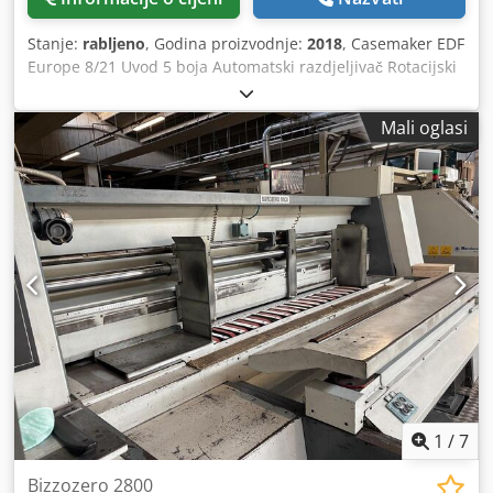
Stanje:
rabljeno
, Godina proizvodnje:
2018
, Casemaker EDF
Europe 8/21 Uvod 5 boja Automatski razdjeljivač Rotacijski
štancer Preklapač-ljepilica Cjdpfx Aoxz Ai Iem Aeha Brojač-
izbacač
Mali oglasi
1
/
7
Bizzozero 2800