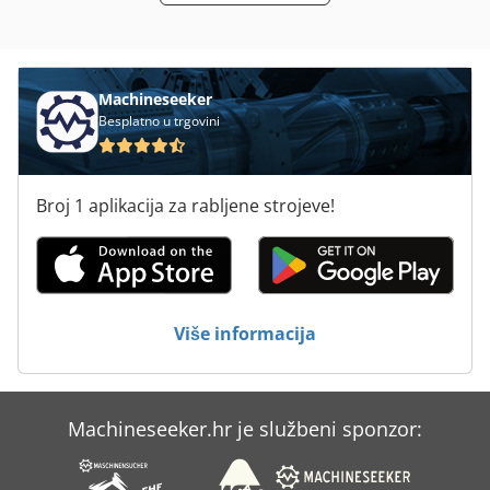
Stan Čelika Škare
Stol Za Kositra Škare S Izbacivač
Strojevi I Alati Za Obradu Kamena
Machineseeker
Besplatno u trgovini
Sustav Za
Sustav Za Hranjenje
Broj 1 aplikacija za rabljene strojeve!
Tur 560
Za Prtljage
Za Vise-Okretni
Više informacija
Švapski Alatnih Gmbh
Machineseeker.hr je službeni sponzor: