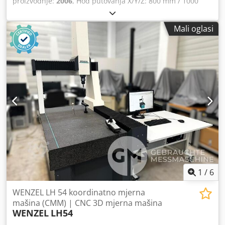
proizvodnje:
2006
, Hod putovanja X/Y/Z: 800 mm / 1000
mm / 700 mm, maks. pogreška duljinskog mjerenja: 2,5 +
L/350, maks. pogreška pojedinačne točke: 2,5, upravljanje:
Mali oglasi
Pantec Eagle Pro/3. Uključuje ispitnu glavu PH10M Plus,
PHC-2, senzor TP200, set tastera od 20 dijelova,
kalibracijsku kuglu, industrijsko računalo, Inca 3D Premium
mjerni softver sa STEP i tvorničkom kalibracijom. Stroj se
može dodatno opremiti drugim opcijama. Dokumentacija
dostupna. Mogućnost pregleda na licu mjesta. Dcedpew H
Au Djfx Ag Njk
1
/
6
WENZEL LH 54 koordinatno mjerna
mašina (CMM) | CNC 3D mjerna mašina
WENZEL
LH54