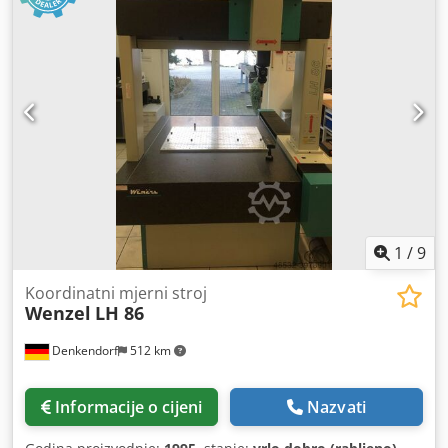
modernizirati novim dodacima prema potrebama kupca.
Cjena: na zahtjev! Moguća je montaža i puštanje u pogon!
Zadovoljstvo nam je pružiti detaljnu ponudu! Napomena:
naša ponuda je usmjerena isključivo na specijalizirane
kupce! (podložne promjenama i pogreškama u tehničkim
podacima, specifikacijama i cijenama kao i prethodnoj
prodaji!) Djdpfod Sv D Nex Ag Nsck
1
/
9
Koordinatni mjerni stroj
Wenzel
LH 86
Denkendorf
512 km
Informacije o cijeni
Nazvati