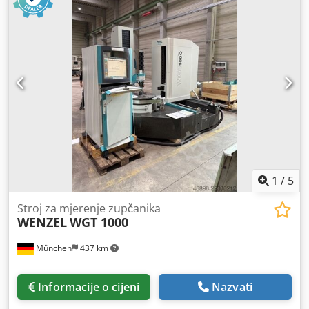
monitorom, tipkovnicom i mišem * Referentna kugla
uključena Oprema: - Potpuni mjerni sustav, spreman za
upotrebu - Upravljačka ploča HT400 (RC) - Jedinica za
održavanje komprimiranim zrakom - Upute za upotrebu,
održavanje i rad - CE izjava o sukladnosti Otto Machine
Dcedpjzrtm Ssfx Ag Nek Već više od 30 godina, Otto
Machine odabire i prodaje rabljene strojeve i mjerna
opremu u Italiji i inozemstvu. Strojevi se mogu razgledati u
našem izložbenom prostoru ili putem videopoziva.
Kontaktirajte nas kako biste dobili potpuni tehnički list,
fotografije, videozapise i sve informacije o stroju. Moguće
je organizirati posjet našem izložbenom prostoru ili
1
/
5
videopoziv za daljinski pregled stroja.
Stroj za mjerenje zupčanika
WENZEL
WGT 1000
München
437 km
Informacije o cijeni
Nazvati