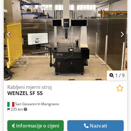
Zračni ležajevi u svim osovinama • CNC upravljanje za 3 osi
WPC • Kontrolna geometrija i površina slobodnog oblika
(trenutna verzija) • PC sustav (NOVO) • 2 x 24“ monitor
(NOVO) • Sonda osjetljiva na dodir PH10M/TP200 •
Referentna kugla • Kontrolni stol Opcije: Dodatni softverski
moduli, izmjenjivač igle, pribor i sustav stezanja dostupni
su na zahtjev. Usluge: Instalacija • Puštanje u pogon i
pregled točnosti • DAkkS kalibracijski certifikat prema
zahtjevu • Individualna obuka •
Pakiranje/transport/osiguranje Integrirani gramofon npr.
Npr. za mjerenje opreme
1
/
9
Rabljeni mjerni stroj
WENZEL
SF 55
San Giovanni In Marignano
235 km
Informacije o cijeni
Nazvati