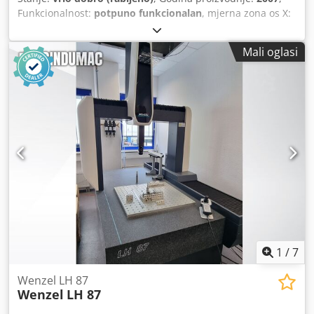
Funkcionalnost:
potpuno funkcionalan
, mjerna zona os X:
1.000 mm
, mjerni raspon Y-osi:
3.000 mm
, mjerna zona Z-
os:
800 mm
, Raspon mjerenja Os X: 1.000 mm Os Y: 2.000
Mali oglasi
mm Os Z: 800 mm Granitne vodilice Osi s pneumatskim
ležajevima Točnost mjerenja Odstupanje u mjerenju
duljine približno 1,3 µm plus L 400 ovisi o izvedbi i stanju
kalibracije Sustavi za ispitivanje Moguće su Renishawove
glave za ispitivanje Dodirni i skenirajući sustavi PH10 TP20
SP25 SP80, ovisno o opremi Težina radnog komada
Dopušteno opterećenje stola do približno 2.000 kg ovisi o
izvedbi Upravljanje CNC upravljanje s ručnim uređajem
Softver Metrosoft CM, verzija 3.112 WENZEL Quartis R16
Dcsdpfx Agsy Ewgxo Nok Električno napajanje 230 V, 50/60
Hz Potrosnja snage približno 1 kVA Pneumatsko napajanje
Stlačeni zrak, 6 do 10 bara filtriran i suh
1
/
7
Wenzel LH 87
Wenzel
LH 87