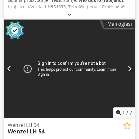
Godina proizvodnje:
1995
, stanje:
vrlo dobro (rabljeno)
,
broj stroja/vozila:
LH951333
, Tehnički podaci Proizvođač:
Wenzel Tip: LH86 / CNC Izgrađeno: 1995 Br. LH951333
Mjerni opseg X-os: 800 mm Y-os: 1000 mm Z-os: 600 mm
Mali oglasi
Tipkovnica Tipkovnica PH10M Tip sustava tipki: TP20
Ključni sustav # 438P68 Kontrolna ploča: HT400RC V2
Wirlos Procesor glave: PHC 10 Kontrola: WPC 2040
Kalibracijska kugla: DIA 29,369 (Idealno za gumbe
zvjezdica) Stroj se može modernizirati novim dodacima
prema željama kupca. Cijena: Na upit! Moguće su
postavljanje i puštanje u rad! Sretni smo što vam možemo
pružiti detaljnu ponudu! Napomena: Naša ponuda je
usmjerena isključivo na stručnjake! (Promjene i pogreške u
tehničkim podacima, informacijama i cijenama kao i
privremena prodaja rezervirana!) Dodpfxjd Hqyzs Ag Nsck
1
/
7
Wenzel LH 54
Wenzel
LH 54