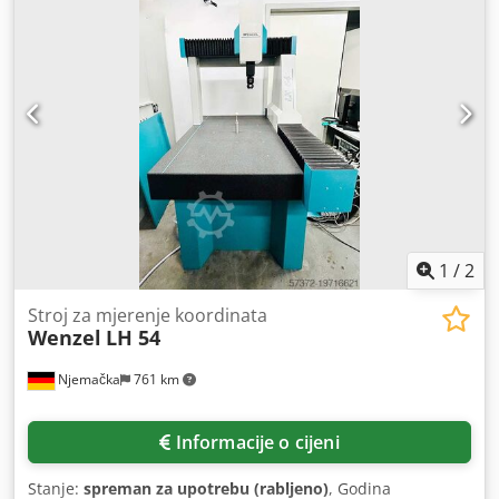
kalibracijsku kuglu, industrijsko računalo, mjerni softver
Inca 3D Premium sa STEP-om i tvorničkom kalibracijom.
Stroj može biti opremljen dodatnim opcijama.
Dokumentacija dostupna. Pregled na licu mjesta je moguć.
Dcjdsw H Auwspfx Ag Nek
1
/
2
Stroj za mjerenje koordinata
Wenzel
LH 54
Njemačka
761 km
Informacije o cijeni
Stanje:
spreman za upotrebu (rabljeno)
, Godina