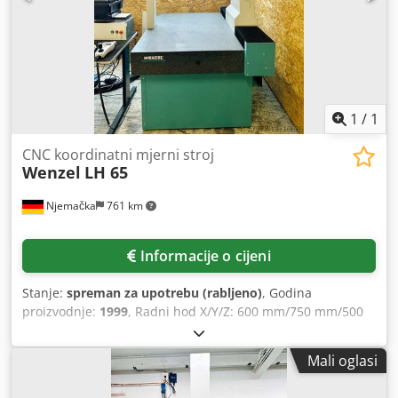
1
/
1
CNC koordinatni mjerni stroj
Wenzel
LH 65
Njemačka
761 km
Informacije o cijeni
Stanje:
spreman za upotrebu (rabljeno)
, Godina
proizvodnje:
1999
, Radni hod X/Y/Z: 600 mm/750 mm/500
mm, maksimalna pogreška mjerenja duljine: 3 + L/350,
maksimalna pogreška pojedinačne točke: 3, upravljanje:
Mali oglasi
Pantec Eagle Pro/3. Uključuje ispitnu glavu PH10M Plus,
PHC-2, senzor TP200, set mjerila s 20 nastavaka,