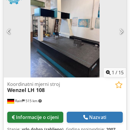
1
/
15
Koordinatni mjerni stroj
Wenzel
LH 108
Rain
515 km
Informacije o cijeni
Nazvati
Stanje:
vrlo dobro (rabljeno)
, Godina proizvodnje:
2007
,