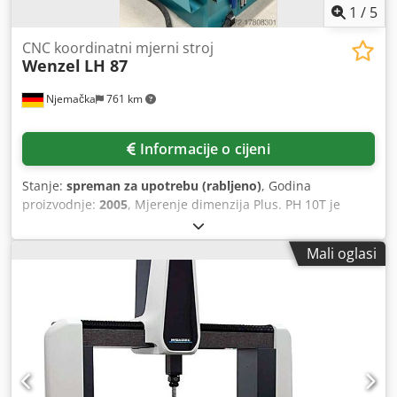
1
/
5
CNC koordinatni mjerni stroj
Wenzel
LH 87
Njemačka
761 km
Informacije o cijeni
Stanje:
spreman za upotrebu (rabljeno)
, Godina
proizvodnje:
2005
, Mjerenje dimenzija Plus. PH 10T je
zamijenjen 2023. Dokumentacija dostupna. Moguć je
obilazak na licu mjesta. Dcjdpfx Aeu Ur Sqsg Nsk
Mali oglasi