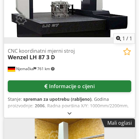
1
/
1
CNC koordinatni mjerni stroj
Wenzel
LH 87 3 D
Njemačka
761 km
Informacije o cijeni
Stanje:
spreman za upotrebu (rabljeno)
, Godina
proizvodnje:
2006
, Radna površina X/Y: 1000mm/2200mm,
točnost: 0,8 + L/450µm, maks. težina obratka: 800kg,
dimenzije stroja Uključuje Wenzel HT 400 ručnu kontrolu,
Mali oglasi
računalo s 2 TFT monitora i Kyocera laserski pisač. Bez
mjerne sonde. Dokumentacija dostupna. Moguć je obilazak
na licu mjesta. Dcsdpfxeu T Rhzj Ag Nsk