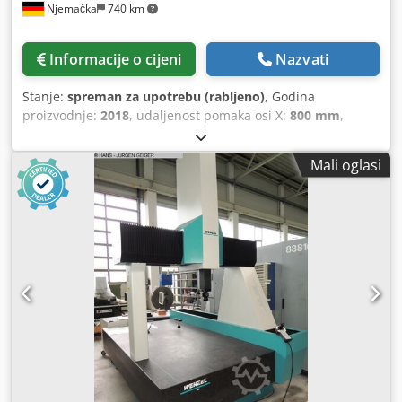
Njemačka
740 km
Informacije o cijeni
Nazvati
Stanje:
spreman za upotrebu (rabljeno)
, Godina
proizvodnje:
2018
, udaljenost pomaka osi X:
800 mm
,
pomak osi Y:
1.500 mm
, pomak osi Z:
700 mm
, broj
osovina:
3
, Ovaj 3-osni Wenzel LH 87 CMM stroj proizveden
Mali oglasi
je 2018. godine. Ima mjerni raspon od 800 mm na X-osi,
1500 mm na Y-osi i 700 mm na Z-osi. Stroj je opremljen
naprednim softverskim modulima, uključujući WM Quartis
GEO i WM Quartis SCAN, što osigurava visokokvalitetne
mjerne mogućnosti. Ako tražite visokokvalitetne mjerne
mogućnosti, razmislite o Wenzel LH 87 CMM stroju koji
imamo na prodaju. Kontaktirajte nas za više detalja. •
Softver: WM Quartis R2021-2 • Model upravljačke jedinice:
WPC 2040 • Vrsta upravljanja: Tip 1 • Verzija upravljačkog
softvera: 31.46 • Datum kontrolora: 05.07.2018. • Verzija
PMAC-a: 1.945 • Glava sonde: Renishaw PH10M-PLUS •
Skenirajuća sonda: Renishaw SP25M • Stalak za izmjenu
sondi: Renishaw FCR25 • Modul sonde: SP25M • Ručni