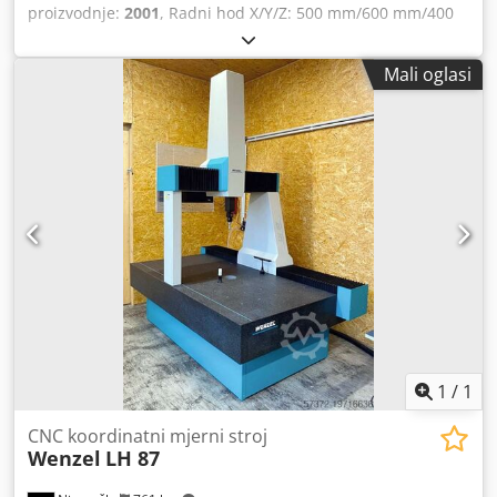
proizvodnje:
2001
, Radni hod X/Y/Z: 500 mm/600 mm/400
mm, maks. pogreška mjerenja duljine: 2,9 + L/350, maks.
pogreška pojedinačne točke: 2,9, upravljanje: Pantec Eagle
Mali oglasi
Pro/3. Uključuje ispitnu glavu PH10M Plus, PHC-2, senzor
TP200, set od 20 tastera, kalibracijsku kuglu, industrijsko
računalo, mjerni softver Inca 3D Premium sa STEP i
tvorničkom kalibracijom. Stroj se može opremiti dodatnim
opcijama. Dokumentacija dostupna. Moguć pregled na licu
mjesta. Dodpfx Agsw H Auqe Neck
1
/
1
CNC koordinatni mjerni stroj
Wenzel
LH 87