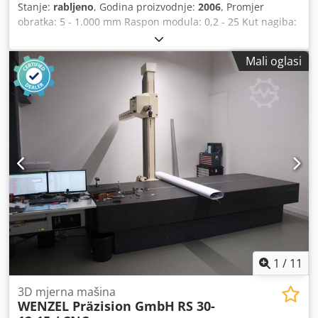
Stanje:
rabljeno
, Godina proizvodnje:
2006
, Promjer
obratka: 5 - 1.000 mm Raspon modula: 0,2 - 25 Kut nagiba:
< 90° Upravljanje: Wenzel GearTec Promjer planske ploče:
750 mm X-os: 1.200 mm Y-os: 550 mm Z-os: 1.000 mm
Mali oglasi
Ukupna potrebna snaga: 6,5 kW Težina stroja: cca 11 t
Potreban prostor: cca 3,30 x 3,15 x 2,70 m Upravlja
sljedećim programima: BMain, FPDFPPostAction, GrafTool,
TAlign, TAnalyse, TApplication, TCali, TCut_INPUT,
TCut_MEAS_EVAL, TGear_INPUT, TGear_MEAS_EVAL,
THob_INPUT, THob_MEAS_EVAL, TMesblatt, TPlot,
TRoot_INPUT, TShaft_INPUT, TShaft_MEAS_EVAL, TStat,
TStylus, WMI, wingeco. Dedpfozkvvyjx Ag Nsck
1
/
11
3D mjerna mašina
WENZEL Präzision GmbH
RS 30-