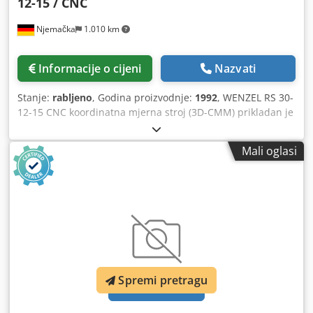
12-15 / CNC
Njemačka
1.010 km
Informacije o cijeni
Nazvati
Stanje:
rabljeno
, Godina proizvodnje:
1992
, WENZEL RS 30-
12-15 CNC koordinatna mjerna stroj (3D-CMM) prikladan je
za precizne 3D mjernje u kontroli kvalitete, mjerenju
tijekom proizvodnje i kontroli ulazne robe. Dcodpezqc
Mali oglasi
Hrsfx Ag Nsk Opremljen je CNC upravljačkim sustavom i
sustavom za ispitivanje Renishaw PH10 / TP20. Veliki
raspon mjerenja od 3.000 x 2.000 x 1.500 mm (X/Y/Z)
omogućuje mjerenje velikih dijelova. Stroj je idealan za
upotrebu u proizvodnji alata, kalupa i strojeva, kao i
svugdje gdje su potrebna visoko precizna koordinatna
mjerenja.
Spremi pretragu
Zatraži slike