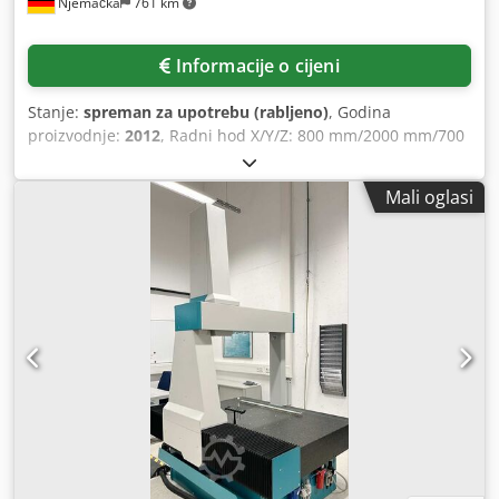
Njemačka
761 km
Informacije o cijeni
Stanje:
spreman za upotrebu (rabljeno)
, Godina
proizvodnje:
2012
, Radni hod X/Y/Z: 800 mm/2000 mm/700
mm, maksimalna pogreška mjerenja duljine: 2,5 + L/350,
maksimalna pojedinačna točkasta pogreška: 2,5,
Mali oglasi
upravljanje: Pantec Eagle Pro/3. Uključuje ispitnu glavu
PH10M Plus, PHC-2, senzor TP200, set od 20 tastera,
kalibracijsku kuglu, industrijsko računalo, mjerni softver
Inca 3D Premium sa STEP-om i tvorničku kalibraciju. Stroj
se može dodatno opremiti. Dokumentacija je dostupna.
Pregled na licu mjesta moguć. Dsdpfjw H Au Rex Ag Nsck