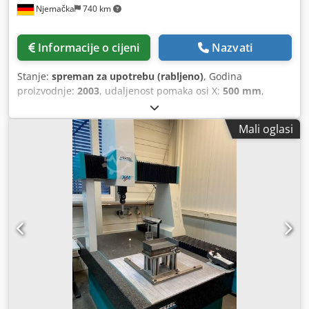
Njemačka
740 km
Informacije o cijeni
Nazvati
Stanje:
spreman za upotrebu (rabljeno)
, Godina
proizvodnje:
2003
, udaljenost pomaka osi X:
500 mm
,
pomak osi Y:
1.000 mm
, pomak osi Z:
400 mm
, broj
osovina:
5
, Ovaj 5-osni Wenzel LH 54 CMM stroj proizveden
Mali oglasi
je 2003. godine. Ima mjerni raspon od 500 mm na X-osi,
1000 mm na Y-osi i 400 mm na Z-osi. Stroj uključuje
granitnu konstrukciju, vodilice s zračnim ležajevima i
portalni dizajn, što ga čini prikladnim za primjenu u
osiguranju kvalitete i serijskoj proizvodnji. Ako tražite
visokokvalitetne mjerne mogućnosti, razmislite o Wenzel
LH 54 CMM stroju koji imamo na prodaju. Kontaktirajte nas
za više informacija. • Stanje: potpuno provjereno i
naknadno ugrađeno; novi softver • Dizajn stroja: podnožje
od granita; vodilice zračnih ležajeva; dizajn portala •
Primjene: osiguranje kvalitete; serijska proizvodnja •
Dostupnost: trenutno uključeno i dostupno za
demonstraciju • Kalibracija/verifikacija: dostupan je