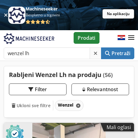
Machineseeker
Na aplikaciju
Besplatno u trgovini
Prodati
Pretraži
Rabljeni Wenzel Lh na prodaju
(56)
Filter
Relevantnost
Wenzel
Ukloni sve filtre
Mali oglasi