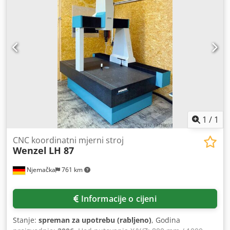
1
/
1
CNC koordinatni mjerni stroj
Wenzel
LH 87
Njemačka
761 km
Informacije o cijeni
Stanje:
spreman za upotrebu (rabljeno)
, Godina