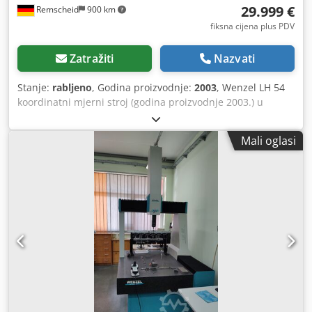
29.999 €
Remscheid
900 km
fiksna cijena plus PDV
Zatražiti
Nazvati
Stanje:
rabljeno
, Godina proizvodnje:
2003
, Wenzel LH 54
koordinatni mjerni stroj (godina proizvodnje 2003.) u
očuvanom i potpuno funkcionalnom stanju. Stroj ima
stabilnu granitnu konstrukciju s vodilicama na zračnim
Mali oglasi
ležajevima. Time se portal i osi pomiču gotovo bez trenja i
ravnomjerno preko granitne baze – čime se osigurava
visoka preciznost mjerenja i ponovljivost rezultata. LH 54 je
razvijen za pouzdanu upotrebu u kontroli kvalitete i
serijskoj proizvodnji, te isporučuje konstantne mjerne
rezultate i tijekom kontinuiranog rada. Prije isporuke, stroj
provjeravaju naši servisni tehničari u Remscheidu i
provodi se probni rad kako bi se osigurala potpuna
funkcionalnost. Stroj je trenutno priključen na napajanje i
može se u bilo kojem trenutku pregledati i demonstrirati.
PC sustav (moderniziran): - Nakon kupnje instalira se
potpuno nov PC sustav, koji zadovoljava aktualne WENZEL