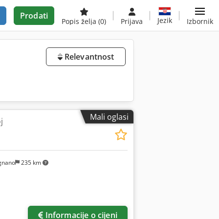
Prodati
Jezik
Popis želja
(0)
Prijava
Izbornik
Relevantnost
Mali oglasi
j
gnano
235 km
Informacije o cijeni