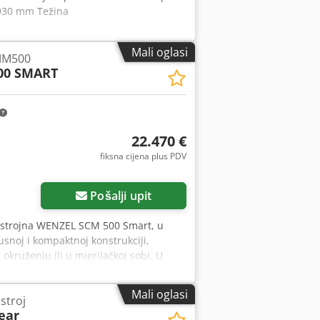
 930 mm Težina
Mali oglasi
MM500
0 SMART
22.470 €
fiksna cijena plus PDV
Pošalji upit
a strojna WENZEL SCM 500 Smart, u
snoj i kompaktnoj konstrukciji,
kruženju ili u mjerilačkoj sobi. U
rava visoku preciznost mjerenja,
m. Stroj je osmišljen za pouzdanu
Mali oglasi
stroj
odnji te osigurava trajno precizne i
ear
oruke, naši servisni tehničari u