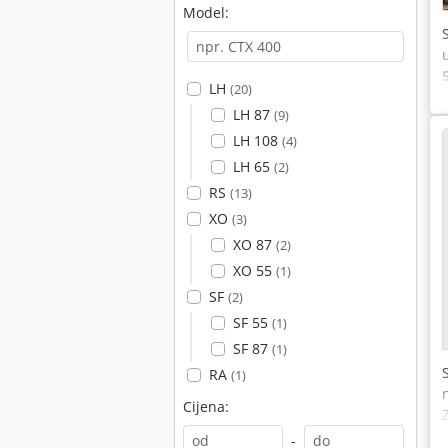
Model:
LH
(20)
LH 87
(9)
LH 108
(4)
LH 65
(2)
RS
(13)
XO
(3)
XO 87
(2)
XO 55
(1)
SF
(2)
SF 55
(1)
SF 87
(1)
RA
(1)
Cijena:
-