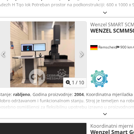
Adezh H Tqo Iok Potreban prostor na podkonstrukciji: 600 x 1000 x
Wenzel SMART SC
WENZEL
SCMM50
Remscheid
900 km
1
/
10
Stanje:
rabljeno
, Godina proizvodnje:
2004
, Koordinatna mjerilačk
dobro održavanom i funkcionalnom stanju. Stroj je temeljen na robu
posebno osmišljenoj za fleksibilnu upotrebu izravno u proizvodnom o
kombinaciji s preciznim vodilicama, ova provjerena struktura osigu
stabilnost i izvrsnu ponovljivost uz minimalne zahtjeve za prostoro
Koordinatni mjerni 
upotrebu u kontroli kvalitete, ulaznoj kontroli robe i serijskoj proizv
Wenzel
Smart G
reproducibilne rezultate mjerenja, čak i u teškim uvjetima. Prije isp