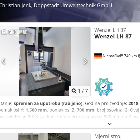
Christian Jenk, Doppstadt Umwelttechnik GmbH
Wenzel LH 87
Wenzel
LH 87
Njemačka
740 km
1
/
7
Stanje:
spreman za upotrebu (rabljeno)
, Godina proizvodnje:
2018
pomak osi Y:
1.500 mm
, pomak osi Z:
700 mm
, broj osovina:
3
, Ova
proizveden je 2018. godine. Ima mjerni raspon od 800 mm na X-osi,
Stroj je opremljen naprednim softverskim modulima, uključujući 
osigurava visokokvalitetne mjerne mogućnosti. Ako tražite visokokv
Mjerni stroj
o Wenzel LH 87 CMM stroju koji imamo na prodaju. Kontaktirajte nas