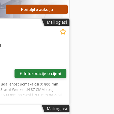
Pošaljite aukciju
Mali oglasi
Informacije o cijeni
, udaljenost pomaka osi X:
800 mm
,
j 3-osni Wenzel LH 87 CMM stroj
 1500 mm na Y-osi i 700 mm na Z-osi.
WM Quartis GEO i WM Quartis SCAN, što
alitetne mjerne mogućnosti, razmislite
Mali oglasi
 za više detalja. • Softver: WM Quartis