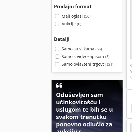
Prodajni format
Mali oglasi
(56)
Aukcije
(0)
Detalji
Samo sa slikama
(55)
Samo s videozapisom
(5)
Samo ovlašteni trgovci
(31)
Oduševljen sam
učinkovitošću i
wn & Sharpe Koordinatni Mjerni Stroj
Mjerni Stroj
uslugom te bih se u
svakom trenutku
ponovno odlučio za
aukciju s