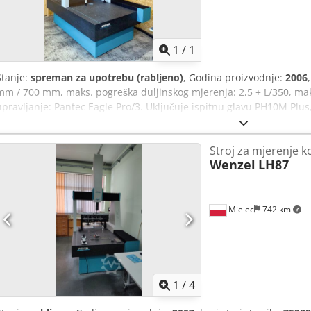
Zatražite 
1
/
1
Stanje:
spreman za upotrebu (rabljeno)
, Godina proizvodnje:
2006
mm / 700 mm, maks. pogreška duljinskog mjerenja: 2,5 + L/350, mak
upravljanje: Pantec Eagle Pro/3. Uključuje ispitnu glavu PH10M Plus
20 dijelova, kalibracijsku kuglu, industrijsko računalo, Inca 3D Pre
tvorničkom kalibracijom. Stroj se može dodatno opremiti drugim o
Stroj za mjerenje k
Mogućnost pregleda na licu mjesta. Dodpjw H Au Dofx Ad Ieck
Wenzel
LH87
Mielec
742 km
1
/
4