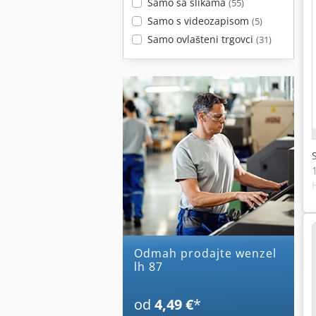
Samo sa slikama
(55)
Samo s videozapisom
(5)
Samo ovlašteni trgovci
(31)
Odmah prodajte wenzel
lh 87
od
4,49 €
*