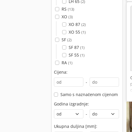
LH 65
(2)
RS
(13)
XO
(3)
XO 87
(2)
XO 55
(1)
SF
(2)
SF 87
(1)
SF 55
(1)
RA
(1)
Cijena:
-
Samo s naznačenom cijenom
Godina izgradnje:
-
Ukupna duljina [mm]: