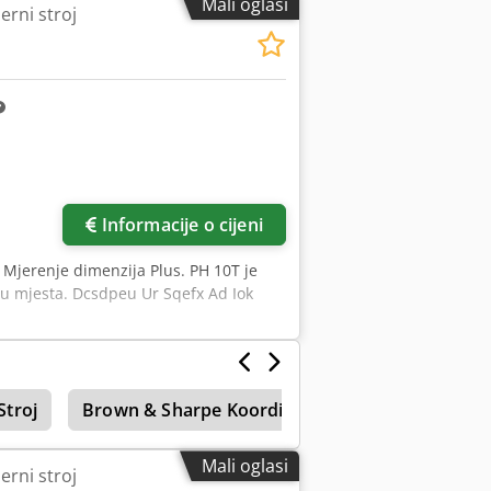
Mali oglasi
erni stroj
Informacije o cijeni
, Mjerenje dimenzija Plus. PH 10T je
cu mjesta. Dcsdpeu Ur Sqefx Ad Iok
Stroj
Brown & Sharpe Koordinatni Mjerni Stroj
K
Mali oglasi
erni stroj