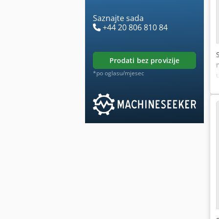
Saznajte sada
+44 20 806 810 84
prodati bez provizije
*po oglasu/mjesec