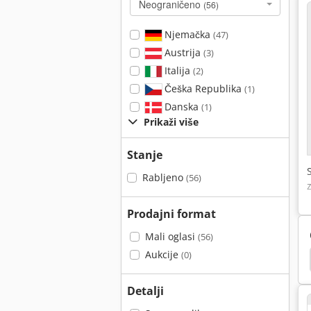
Neograničeno
(56)
Njemačka
(47)
Austrija
(3)
Italija
(2)
Češka Republika
(1)
Danska
(1)
Prikaži više
Stanje
Rabljeno
(56)
Prodajni format
Mali oglasi
(56)
Aukcije
(0)
wn & Sharpe Koordinatni Mjerni Stroj
Mjerni Stroj
Detalji