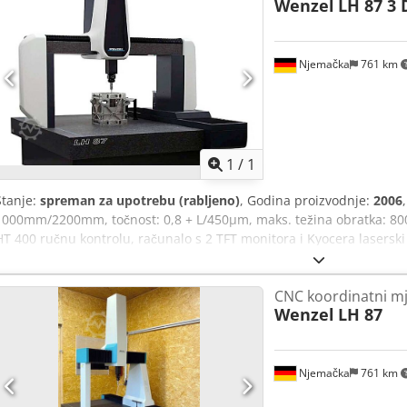
Wenzel
LH 87 3 
Njemačka
761 km
Zatražite 
1
/
1
Stanje:
spreman za upotrebu (rabljeno)
, Godina proizvodnje:
2006
1000mm/2200mm, točnost: 0,8 + L/450µm, maks. težina obratka: 800
HT 400 ručnu kontrolu, računalo s 2 TFT monitora i Kyocera lasersk
Dokumentacija dostupna. Moguć je obilazak na licu mjesta. Dodpfxj
CNC koordinatni mj
Wenzel
LH 87
Njemačka
761 km