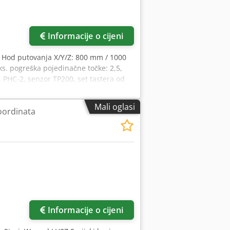
više slika
Informacije o cijeni
, Hod putovanja X/Y/Z: 800 mm / 1000
s. pogreška pojedinačne točke: 2,5,
, PHC-2, senzor TP200, set tastera od
mium mjerni softver sa STEP i
pcijama. Dokumentacija dostupna.
Mali oglasi
oordinata
Informacije o cijeni