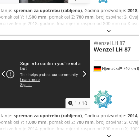
Stanje:
spreman za upotrebu (rabljeno)
, Godina proizvodnje:
2018
pomak osi Y:
1.500 mm
, pomak osi Z:
700 mm
, broj osovina:
3
, Ova
proizveden je 2018. godine. Ima mjerni raspon od 800 mm na X-osi,
Stroj je opremljen naprednim softverskim modulima, uključujući 
osigurava visokokvalitetne mjerne mogućnosti. Ako tražite visokokv
Wenzel LH 87
o Wenzel LH 87 CMM stroju koji imamo na prodaju. Kontaktirajte na
Wenzel
LH 87
Iok • Softver: WM Quartis R2021-2 • Model upravljačke jedinice: WPC 
Verzija upravljačkog softvera: 31.46 • Datum kontrolora: 05.07.2018.
Renishaw PH10M-PLUS • Skenirajuća sonda: Renishaw SP25M • Stala
Njemačka
740 km
Modul sonde: SP25M • Ručni kontroler: WENZEL HT400 • CAD sučelje:
sučelje: VDA-FS • Softverski modul: WM Quartis GEO • Softverski mo
modul: WM Quartis SURF • Softverski modul: WM Quartis CURVE • S
Softverski modul: WM Quartis IMPEX-ELEM • Softverski modul: WM Qua
Dostupna • Oznaka kalibracije: 2024
1
/
10
Stanje:
spreman za upotrebu (rabljeno)
, Godina proizvodnje:
2014
pomak osi Y:
1.000 mm
, pomak osi Z:
700 mm
, broj osovina:
3
, Ova
proizveden je 2014. godine. Ima mjerni raspon od 800 mm u X, 10
kapacitetom težine komponente od 800 kg. Stroj je opremljen susta