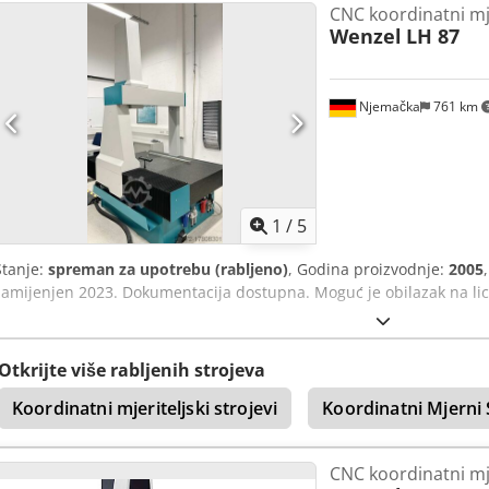
CNC koordinatni mj
moguć. Djdpfxjw H Au Rj Ad Isck
Wenzel
LH 87
Njemačka
761 km
1
/
5
Stanje:
spreman za upotrebu (rabljeno)
, Godina proizvodnje:
2005
zamijenjen 2023. Dokumentacija dostupna. Moguć je obilazak na li
Otkrijte više rabljenih strojeva
Koordinatni mjeriteljski strojevi
Koordinatni Mjerni 
CNC koordinatni mj