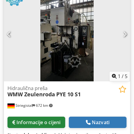
1
/
5
Hidraulična preša
WMW Zeulenroda
PYE 10 S1
Striegistal
672 km
Informacije o cijeni
Nazvati