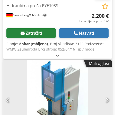
Hidraulična preša PYE10SS
2.200 €
Sonneberg
658 km
fiksna cijena plus PDV
Zatražiti
Nazvati
Stanje:
dobar (rabljeno)
, Broj skladišta: 3125 Proizvođač:
WMW Zeulenroda Broj stroja: 052/04/16 Tip / model:
PYE10SS Snaga pritiska: 10 t Površina stola: 500 x 400 mm
Platna za potisni mehanizam: 360 x 275 mm Isten: 255 mm
Mali oglasi
Promjer prolazne rupe: 140 mm Maksimalna udaljenost
stola od potisnog mehanizma: 650 mm Hod: 400 mm
Brzina spuštanja: 200 mm/s Brzina podizanja: 450 mm/s
Priključna snaga: 4,5 kW Dodatna oprema/oprema: Stanje:
dobro Chjdozl Dnaspfx Abioa Težina: 1,5 t Dimenzije: 900 x
1.400 x 2.400 mm