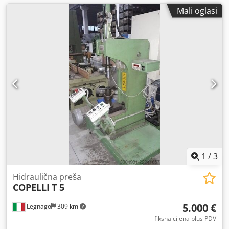
Mali oglasi
1
/
3
Hidraulična preša
COPELLI
T 5
5.000 €
Legnago
309 km
fiksna cijena plus PDV