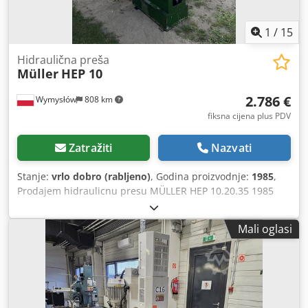
brazilsku sigurnosnu smjernicu NR 12, koja se temelji na
europskim. Naša najveća prednost je izrada specijalnih
1
/
15
strojeva i automatizacija preša. Nudimo hidraulične preše
po mjeri uz iznenađujuće povoljne cijene. Za hidrauliku
Hidraulična preša
preša pretežno se koriste komponente vodećih europskih
Müller
HEP 10
proizvođača.
2.786 €
Wymysłów
808 km
fiksna cijena plus PDV
Zatražiti
Nazvati
Stanje:
vrlo dobro (rabljeno)
, Godina proizvodnje:
1985
,
Prodajem hidraulicnu presu MÜLLER HEP 10.20.35 1985
god.Presa radila do samog kraja u odlicnom stanju.
Pregled tiska 2023. godine Cedpfsudph Iex Abieha
Mali oglasi