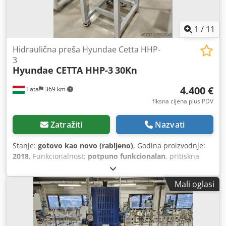
1
/
11
Hidraulična preša Hyundae Cetta HHP-
3
Hyundae CETTA HHP-3
30Kn
4.400 €
Tata
369 km
fiksna cijena plus PDV
Zatražiti
Nazvati
Stanje:
gotovo kao novo (rabljeno)
, Godina proizvodnje:
2018
, Funkcionalnost:
potpuno funkcionalan
, pritiskna
sila:
3 t
, Oprema:
sigurnosna svjetlosna zavjesa
, Prodajem
novu hidrauličnu prešu HYUNDAE CETTA HHP-3 "Više
Mali oglasi
dijelova" Proizvođač: HYUNDAE "Korea" Tip: HHP-3 Godina
izgradnje: 2018 Chodpfx Abjvbd U Aoiea Raspon
opterećenja: 1-3 tone Hod [mm] 150 Radna visina: 250 mm
Sigurnosna svjetlosna barijera Rad s dvije ruke Pokretni