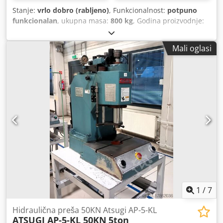
Stanje:
vrlo dobro (rabljeno)
, Funkcionalnost:
potpuno
funkcionalan
, ukupna masa:
800 kg
, Godina proizvodnje:
1995
, pritiskna sila:
10 t
, radna brzina:
260 mm/s
, hod
klipa:
200 mm
, duljina stola:
440 mm
, širina stola:
430
Mali oglasi
mm
, vrsta ulazne struje:
Klima uređaj
, Oprema:
sigurnosna svjetlosna zavjesa
, Prodajem hidraulicnu
presu od 10 tona J.A.M “Japan” u odlicnom stanju.
Proizvođač JAM Model HYP-1000 Godina modela 1995
Nosivost 98 kN (10 t) Duljina hoda 200 mm Otvorena visina:
395 mm Veličina stola 440 × 430 mm Probušena rupa φ32 ×
60L mm Brzina prilaza na ram: 260 mm/s Brzina pritiska
nabijanja: 19 mm/s Povratna brzina klipa: 219 mm/s Sa
svijetlim sigurnosnim značajkama Rad s dvije ruke. Napon
3-fazni 200 V 1,5 kW Težina tijela tiska: 800 kg Pogonsko
ulje: 43 litre Visina (mm) 1395 Širina (mm) 700 Cedpfx
Abewcqc Usioha Dubina (mm) 1170
1
/
7
Hidraulična preša 50KN Atsugi AP-5-KL
ATSUGI AP-5-KL 50KN
5ton