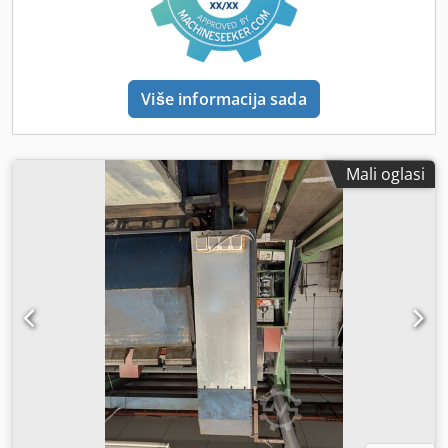
Posebnosti ove preše: Operator može vrlo precizno
generirati pritisak od 0 do 1,5 tona. To je, primjerice, važno
kod upresavanja kugličnih ležajeva. Ovu vrstu preše smo
više puta prodali zrakoplovnoj industriji, gdje je izuzetno
bitan precizan i pažljiv rad. Nakon točne pozicije, pritiskom
Više informacija sada
ručne pumpe može se podići pritisak do 15 t. ----- Tehnički
podaci i informacije: Montažno-demontažna preša – 15 T –
270 × 600 mm ==== Opći podaci - Konstrukcija: C-okvir /
ručna hidraulična preša - Proizvođač: DURENDUS - Pritiska:
Mali oglasi
0–15 T - Veličina stola: 270 × 600 mm - Ugradbena visina:
650 / 800 mm - Visina stola od poda: 750 mm - Rupa na
stolu: Ø 60 mm - Razmak donje udubine do stola: 450 mm -
Dimenzije (ŠxDxV): 900 × 850 × 2.300 mm - Težina: cca 800
kg - Konstrukcija: zavareni čelični okvir - Stol: zakretni -
Donji stol: podesiv po visini (3 pozicije) ==== Hidraulički
cilindar - Hod klipa: 150 mm - Promjer klipnjače: Ø 80 mm -
Promjer cilindra: Ø 100 mm - Maksimalni radni tlak: 250
bar ==== Hidraulika i pogon - Pogon: ručno putem ručice i
ručne pumpe - Fino doziranje: 0–1,5 T preko križnog kotača
- Ručna pumpa: 0,5 l - Pokazivač tlaka: manometar ====
Upravljanje - Rukovanje: ručno preko ručice i križnog
kotača - Regulacija tlaka: mehanički, precizno podešavanje