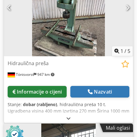
Transportne dimenzije: 1260/800/H1350 mm Codpfx Asu
Scp Rsbisha - Težina: 223 kg
1
/
5
Hidraulična preša
Tönisvorst
947 km
Informacije o cijeni
Nazvati
Stanje:
dobar (rabljeno)
, hidraulična preša 10 t.
Ugradbena visina 400 mm Izvrtina 270 mm Širina 1000 mm
bez hidraulične pumpe Transportne dimenzije: Visina bez
palete 1440 mm Širina 1000 mm Dubina 780 mm
Mali oglasi
Csdozdufyepfx Abieha Težina 325 kg