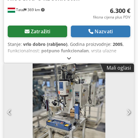
6.300 €
Tata
369 km
fiksna cijena plus PDV
Zatražiti
Nazvati
Stanje:
vrlo dobro (rabljeno)
, Godina proizvodnje:
2005
,
Funkcionalnost:
potpuno funkcionalan
, vrsta ulazne
struje:
trofazni
, pritiskna sila:
5 t
, radna brzina:
300 mm/s
,
širina stola:
450 mm
, duljina stola:
320 mm
, dubina grla:
Mali oglasi
180 mm
, kapacitet spremnika za ulje:
9 l
, ukupna masa:
270 kg
, Hidraulična preša Atsugi AP-5-KL Raspon nosivosti:
20-50 (kN) Hod (mm): 150 Brzina spuštanja (brzina prilaza:
350 (mm/s)) Brzina rada (slaba brzina pod pritiskom): 36
mm/s Chsdjvbdpyjpfx Abioa Brzina ubrzanja 250 (mm/s)
Spremno za rad Površina Otvorena visina: 250 mm
Otvorena dubina: 180 mm Veličina stola: 450x50 mm
Specifikacija motora 3 faze AC200V 4P 1.5kW Rad s dvije
ruke. mobilni radni stol Radno ulje/količina Daphni
Hydraulic 46/9L Ukupna težina (kg) 270 Veličina tijela Visina
(mm) 986 Širina (mm) 485 Dubina (mm) 920