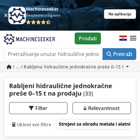
Machineseeker
Na aplikaciju
Besplatno u trgovini
Prodati
Pretraži
/ ... / Rabljena hidraulične jednokračne preše 0–15 t
Rabljeni hidraulične jednokračne
preše 0–15 t na prodaju
(33)
Filter
Relevantnost
Strojevi za obradu metala i alatni str
Ukloni sve filtre