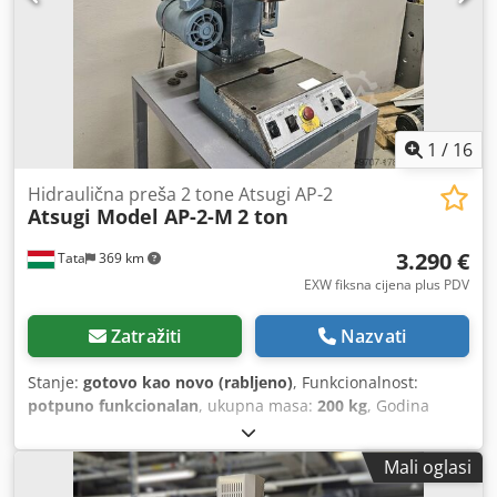
mm Veličina stola: 410x320mm Specifikacija motora: 3-
fazni AC 200 V, 4P, 1,5 kW Rad s dvije ruke. mobilni radni
stol Pogonsko ulje / Količina: 6 litara Ukupna težina (kg) 200
Visina Visina (mm) 987 Širina (mm) 505 Dubina (mm) 735
1
/
16
Hidraulična preša 2 tone Atsugi AP-2
Atsugi Model AP-2-M
2 ton
3.290 €
Tata
369 km
EXW fiksna cijena plus PDV
Zatražiti
Nazvati
Stanje:
gotovo kao novo (rabljeno)
, Funkcionalnost:
potpuno funkcionalan
, ukupna masa:
200 kg
, Godina
proizvodnje:
2000
, pritiskna sila:
2 t
, dubina grla:
150 mm
,
Hidraulična preša Atsugi model AP-2-M Raspon nosivosti:
Mali oglasi
5-20 (kN) Hod (mm): 150 Brzina trčanja: 60 (mm/s) Brzina