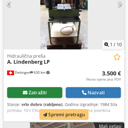
europskih proizvođača.
1
/
10
Hidraulična preša
A. Lindenberg
LP
3.500 €
Deitingen
630 km
fiksna cijena plus PDV
Zatražiti
Nazvati
Stanje:
vrlo dobro (rabljeno)
, Godina izgradnje: 1984 Sila
pritiska: 10 t Chodperyn S Asfx Abija Ukupna površina
Spremi pretragu
prešanja: 300 x 300 mm Hod: 540 mm Dimenzije Š x D x V:
cca 900 x 500 x 2150 mm
Mali oglasi