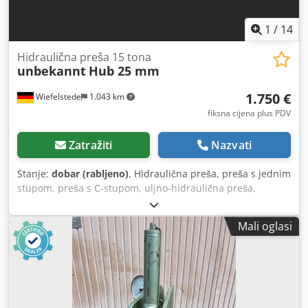
1
/
14
Hidraulična preša 15 tona
unbekannt
Hub 25 mm
1.750 €
Wiefelstede
1.043 km
fiksna cijena plus PDV
Zatražiti
Nazvati
Stanje:
dobar (rabljeno)
, Hidraulična preša, preša s jednim
stupom, preša s C-stupom, uljno-hidraulična preša,
hidraulična preša s jednim stupom, stroj za prešanje,
hidraulični probijač za Schüco tools hidraulična preša,
Mali oglasi
multifunkcionalni probijač, probijač, univerzalni probijač,
stroj za probijanje -Hidraulička preša: Hidraulička
jednostupna preša sa graničnicima na obje strane -Sila
pritiska: 15 tona -Hidraulični agregat: 220 bara - Hod: 25
mm -Posuda: Ø 28 mm - Domet: 100 mm -Upravljanje:
nožna pedala -Postavne dimenzije: 2575/800/H1350 mm -