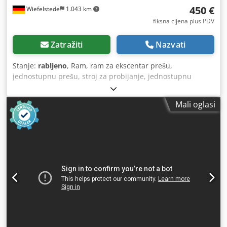
450 €
Wiefelstede
1.043 km
fiksna cijena plus PDV
Zatražiti
Nazvati
Stanje:
rabljeno
, Ram, ram za ekscentar prešu,
jednostupnu prešu, stroj za probijanje, jednostupnu
ekscentar prešu, ekscentar prešu, jednostupnu prešu -
Rezervni dio: dolazi iz Weingarten ekscentrične preše -
Mali oglasi
Podešavanje hoda: 10-80mm -Promjer klipa: 320 x 65 mm -
Nosač klipa: Ø 40 mm Cjdpfx Ajd Nzg Rebieha -Navoj za
podešavanje klipa: M64 x 6 mm - Kuglasta glava za
podešavanje klipa: cca 92 mm -Dimenzije: 875/320/H190
mm - Težina: 164 kg - Učinak tlaka nepoznat