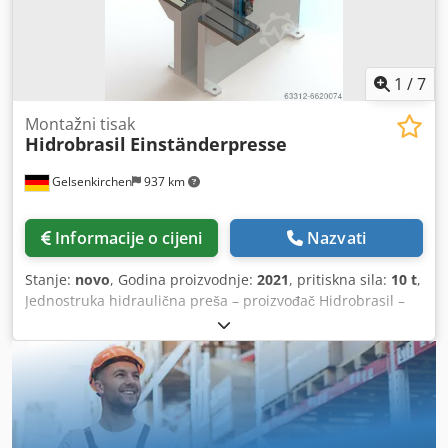
1
/
7
Montažni tisak
Hidrobrasil
Einständerpresse
Gelsenkirchen
937 km
Informacije o cijeni
Nazvati
Stanje:
novo
, Godina proizvodnje:
2021
, pritiskna sila:
10 t
,
Jednostruka hidraulična preša – proizvođač Hidrobrasil –
montažna preša 10 t – stol 600 × 300 mm Prodaje se
kompaktna hidraulična jednostruka preša (C-okvir)
proizvođača Hidrobrasil s pritiskom do 10 t. Stroj je
dizajniran za kontinuirani rad u smjenama i idealan je za
montažne, upresne te lake oblikovne radove u radionici i
proizvodnji. ==== Tehnički podaci i informacije: Hidraulična
jednostruka preša – 10 t ==== Opći podaci - Proizvođač: