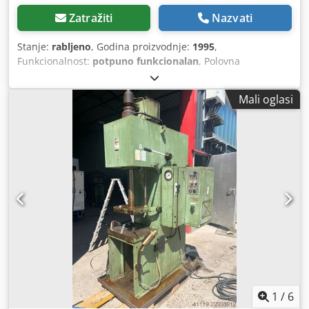
Zatražiti
Nazvati
Stanje:
rabljeno
, Godina proizvodnje:
1995
,
Funkcionalnost:
potpuno funkcionalan
, Polovna
hidraulična preša 5T COPELLI s elektroničkim regulatorom
pritiska. Chsdezh En Hjpfx Abiea
Mali oglasi
1
/
6