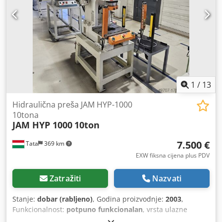
1
/
13
Hidraulična preša JAM HYP-1000
10tona
JAM HYP 1000
10ton
7.500 €
Tata
369 km
EXW fiksna cijena plus PDV
Zatražiti
Nazvati
Stanje:
dobar (rabljeno)
, Godina proizvodnje:
2003
,
Funkcionalnost:
potpuno funkcionalan
, vrsta ulazne
struje:
trofazni
, pritiskna sila:
10 t
, hod klipa:
200 mm
,