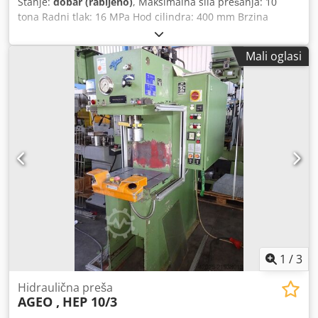
Stanje:
dobar (rabljeno)
, Maksimalna sila prešanja: 10
tona Radni tlak: 16 MPa Hod cilindra: 400 mm Brzina
spuštanja: 100 mm/s Brzina do: 450 mm/s Potrebna snaga:
5,2 kW Težina: 1,3 tone Stezni stol je izmijenjen! Nije
Mali oglasi
originalni stol! Na zahtjev možemo organizirati transport i
utovar diljem Europe uz nadoplatu. Cijene su bez PDV-a.
Chjdpfx Absy H Icajija Pregled stroja moguć po dogovoru.
Kontaktirajte nas, naš tim će vam rado pomoći.
Kupnja/prodaja strojeva KUPNJA/PRODAJA STROJEVA ZA
PROIZVODNJU I OBRADU METALA, STROJEVA-ALATA I SL.
Trebate kvalitetan, ali povoljan stroj za svoju proizvodnju?
Ili želite prodati svoj stroj? Za dodatne informacije ili
mogućnosti kontakta obratite nam se putem kontakt
obrasca.
1
/
3
Hidraulična preša
AGEO ,
HEP 10/3