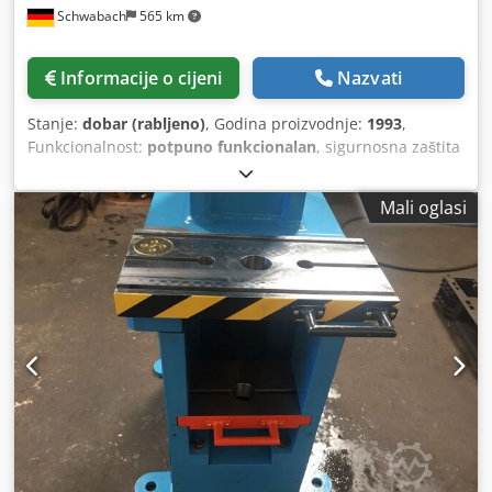
Schwabach
565 km
Informacije o cijeni
Nazvati
Stanje:
dobar (rabljeno)
, Godina proizvodnje:
1993
,
Funkcionalnost:
potpuno funkcionalan
, sigurnosna zaštita
za ručno ulaganje Pritisna snaga do 100 kN Dohvat: 210
mm Veličina stola (Š x D): cca 500 x 400 mm Chjdpey St I
Mali oglasi
Sefx Abioa Ugradbena visina s/bez pritisne ploče: 300 mm
Hod: 100 mm Ukupna snaga: 2,5 kW Težina cca: 2,5 t
Kapacitet ulja cca: 150 l Potrebni prostor (Š x D x V): cca
0,95 x 1,5 x 1,95 m Oprema i opseg isporuke: Preklopni
način hod/pritisak Ventil za regulaciju pritiska s prikazom
na manometru Podesivo vrijeme zadržavanja
Dokumentacija