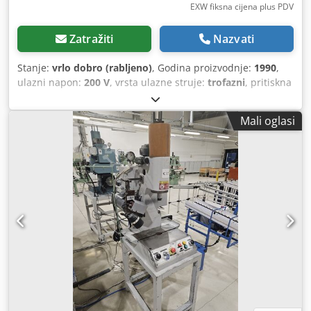
EXW fiksna cijena plus PDV
Zatražiti
Nazvati
Stanje:
vrlo dobro (rabljeno)
, Godina proizvodnje:
1990
,
ulazni napon:
200 V
, vrsta ulazne struje:
trofazni
, pritiskna
sila:
5 t
, hod klipa:
150 mm
, brzina vožnje unatrag:
360
mm/s
, širina stola:
400 mm
, duljina stola:
340 mm
,
Mali oglasi
ukupna masa:
400 kg
, radna visina:
385 mm
, Oprema:
sigurnosna svjetlosna zavjesa
, Prodajem hidrauličnu
prešu JAM HYP-505H u vrlo dobrom stanju Proizvođač: JAM
Model: HYP-505H Codpfswin Emex Abieha Godina
izgradnje: 1990 Tlačna sila: 50 kN (5 t) Duljina hoda: 150
mm Radna visina: 385 mm Veličina stola: 400 × 340 mm
Otvor za bušenje: Ø 25 × 60 mm Brzina klipa: 260 mm/s
Brzina klipa: 39 mm/s Brzina povratka klipa: 360 mm/s
Raspon tlaka: 7,7 MPa Sigurnosna svjetlosna barijera
Upravljanje s dvije ruke Napon: trofazni, 200 V, 1,5 kW, 10
A Težina: 400 kg Radno ulje: 25 litara Visina (mm): 1070
Širina (mm): 670 Duljina (mm): 1060