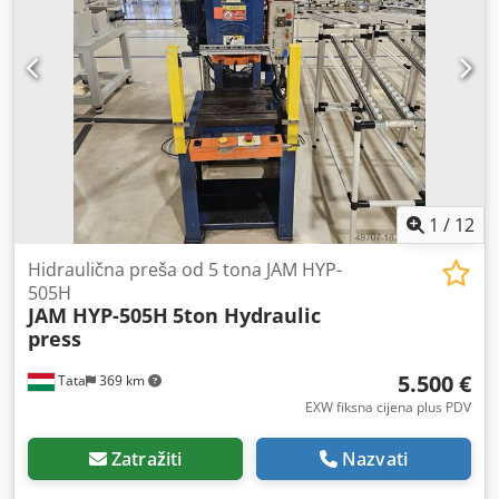
radni stol Hyundai press kontrola Brzina zatvaranja press
šipke: 178 mm/s Brzina prešanja press šipke: 54 mm/s
Brzina otvaranja: 79 mm/s Veličina stola: 450 x 360 mm
Maks. radni tlak: 60 kg f/m² Hidraulički motor 1,5 kW, 3-
fazni/4-polni, 200 V Težina: 350 kg Visina stroja (bez stola):
1415 mm Duljina stroja: 950 mm Širina stroja: cca. 700 mm
radni stol s valjcima ili vijcima za izravnavanje
1
/
12
Hidraulična preša od 5 tona JAM HYP-
505H
JAM HYP-505H
5ton Hydraulic
press
5.500 €
Tata
369 km
EXW fiksna cijena plus PDV
Zatražiti
Nazvati