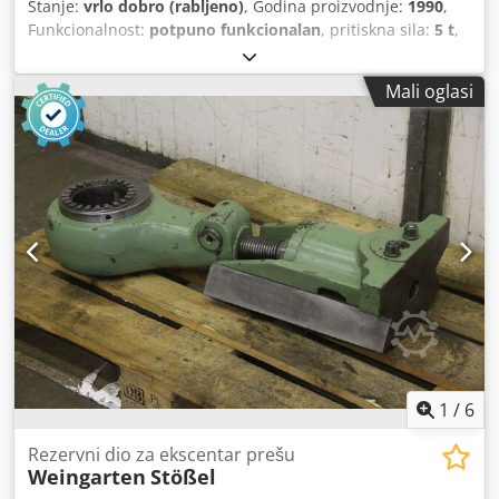
Stanje:
vrlo dobro (rabljeno)
, Godina proizvodnje:
1990
,
Funkcionalnost:
potpuno funkcionalan
, pritiskna sila:
5 t
,
širina stola:
400 mm
, duljina stola:
340 mm
, ukupna masa:
500 kg
, Oprema:
sigurnosna svjetlosna zavjesa
, Prodajem
Mali oglasi
hidrauličnu prešu JAM HYP-505H u odličnom stanju.
Proizvođač JAM Model HYP-505H Godina proizvodnje 1990.
Kapacitet 50 kN (5 t) Dužina hoda 150 mm Otvorena visina:
385 mm Veličina stola 400 × 340 mm Probušena rupa φ25 ×
60L mm Brzina prilaza nabijača: 260 mm/s Brzina pritiska
nabijanja: 39 mm/s Brzina povrata cilindra: 360 mm/s
Raspon tlaka: 7,7 MPa Sigurnosna svjetlosna barijera
Napon 3-fazni 200 V 1,5 kW 10 A Težina tijela preše: 400kg
Radno ulje: 20 litara Visina (mm) 1070 Širina (mm) 670
Duljina (mm) 1060 Ako trebate više informacija. Stojimo
vam na raspolaganju! Slobodno nas kontaktirajte putem
kontakt forme ili nas nazovite. Vaš oglas je automatski
preveden. Moguće su pogreške u prijevodu. Chodpfx Abev
Sd S Nsioa
1
/
6
Rezervni dio za ekscentar prešu
Weingarten
Stößel