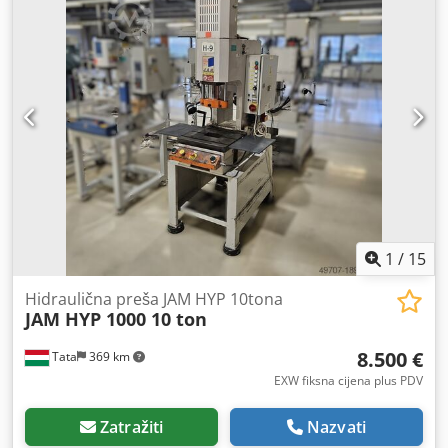
ubrzanja 73,8 (mm/s) Spremno za rad Površina Otvorena
visina: 250 mm Otvorena dubina: 150 mm Veličina stola:
450x320mm Specifikacija motora 3 faze AC200V 4P 1.5kW
Rad s dvije ruke. mobilni radni stol Radno ulje/količina
Daphni Hydraulic 46/6L Ukupna težina (kg) 200 Veličina
tijela Visina (mm) 987 Širina (mm) 505 Chodpfx
Abjvbdyfeija Dubina (mm) 735
1
/
15
Hidraulična preša JAM HYP 10tona
JAM HYP 1000 10 ton
8.500 €
Tata
369 km
EXW fiksna cijena plus PDV
Zatražiti
Nazvati