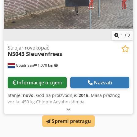
1
/
2
Strojar rovokopač
N5043 Sleuvenfrees
Goudriaan
1.070 km
Informacije o cijeni
Nazvati
Stanje:
novo
, Godina proizvodnje:
2016
, Masa praznog
vozila: 450 kg Chjdpfx Aeyahnzshmoa
Spremi pretragu