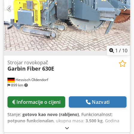
1
/
10
Strojar rovokopač
Garbin
Fiber 630E
Hessisch Oldendorf
899 km
Informacije o cijeni
Nazvati
Stanje:
gotovo kao novo (rabljeno)
, Funkcionalnost:
potpuno funkcionalan
, ukupna masa:
3.500 kg
, Godina
proizvodnje:
2023
, radni sati:
8 h
, 3 komada na stanju
Dimenzije: 4.284 x 1.100 x 1.903 mm (D x Š x V)