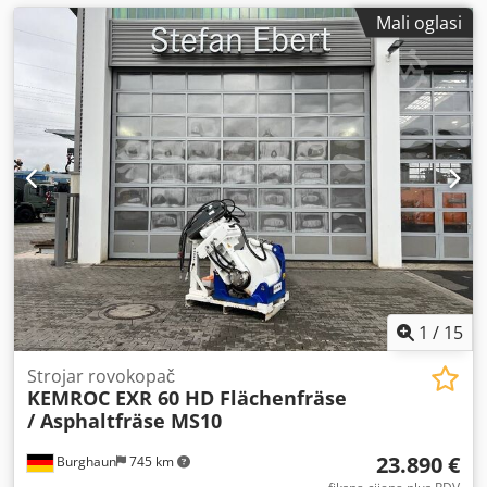
Mali oglasi
1
/
15
Strojar rovokopač
KEMROC EXR 60 HD Flächenfräse
/ Asphaltfräse MS10
23.890 €
Burghaun
745 km