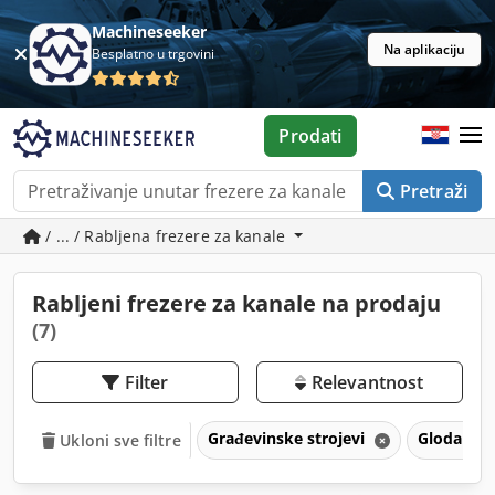
Machineseeker
Na aplikaciju
Besplatno u trgovini
Prodati
Pretraži
/ ... / Rabljena frezere za kanale
Rabljeni frezere za kanale na prodaju
(7)
Filter
Relevantnost
Građevinske strojevi
Glodanje 
Ukloni sve filtre