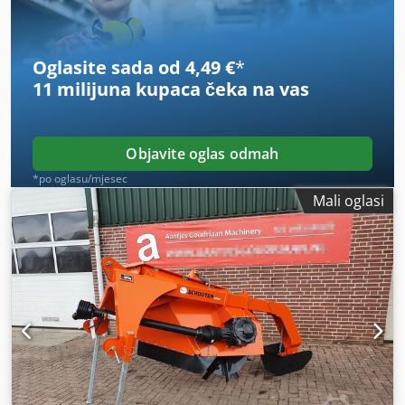
prikladan za izradu novih kanala. Stanje: Novo
Oglasite sada od 4,49 €
*
11 milijuna kupaca
čeka na vas
Objavite oglas odmah
*po oglasu/mjesec
Mali oglasi