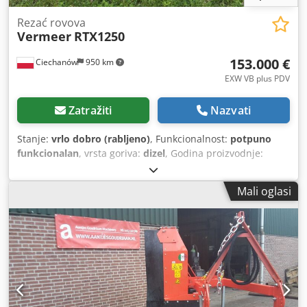
Rezać rovova
Vermeer
RTX1250
153.000 €
Ciechanów
950 km
EXW VB plus PDV
Zatražiti
Nazvati
Stanje:
vrlo dobro (rabljeno)
, Funkcionalnost:
potpuno
funkcionalan
, vrsta goriva:
dizel
, Godina proizvodnje:
2013
, radni sati:
1.194 h
, dostava širom svijeta Chsdpfxek
Twt Te Ahmoa
Mali oglasi