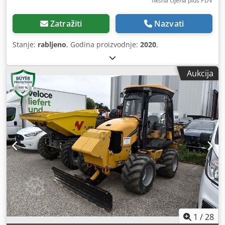
fiksna cijena plus PDV
Zatražiti
Nazvati
Stanje:
rabljeno
, Godina proizvodnje:
2020
,
Aukcija
1
/
28