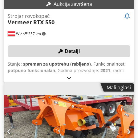
Aukcija završena
Strojar rovokopač
Vermeer
RTX 550
Wien
357 km
Detalji
Stanje:
spreman za upotrebu (rabljeno)
, Funkcionalnost:
potpuno funkcionalan
, Godina proizvodnje:
2021
, radni
sati:
98 h
, nazivna snaga:
49,28 kW (67,00 KS)
, broj
stroja/vozila:
1VR91125KN1004048
, Oprema:
CE oznaka
,
Mali oglasi
Rovotrenska freza s samo 98 radnih sati! TEHNIČKI PODACI
Dubina frezanja: 120 cm Širina frezanja: 15 cm DETALJI
STROJA Neto snaga: 50 kW Težina (prema tvorničkoj
pločici): 4.740 kg Traktor Težina traktora: 2.663 kg Duljina
traktora: 320 cm Širina traktora: 197 cm Visina: 250 cm
Maks. transportna brzina: 10 km/h Frezni krak Transportna
duljina: 207 cm Opseg pomaka: 61 cm Vlastita težina bez
lanca i kraka: 690 kg Deutz dizelski motor TD 2.9L Tier IV