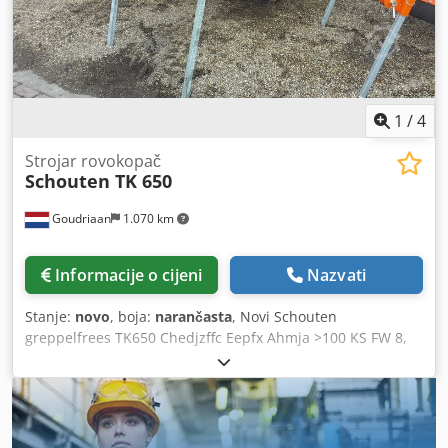
Final/Stage V Snaga motora: 67 KS Okretni moment: 235
Nm Codpfxoy Htgqs Ahmoha Sistemski tlak: 350 bar
Kapacitet pumpe: 117 l/min Radni sati: 98 h OPREMA
Bočno pomični frezni krak Veliki povratni kotač Standardni
SHARK - COMBO frezni lanac CE certifikat
1
/
4
Strojar rovokopač
Schouten TK 650
Goudriaan
1.070 km
Informacije o cijeni
Nazvati
Stanje:
novo
, boja:
narančasta
, Novi Schouten
greppelfrees TK650 Chedjzffc Eepfx Ahmja >100 KS FW 8,
kanal na dnu širok 8 cm Maksimalna dubina 30 cm
Mehanički podesiva izbacivačka klapna Kompletan s
kardanskom osovinom Ova greppelfrees sa superfrezer
točkom ima dvostruko više noževa i čistača u usporedbi s
modelima TK25 i TK45. Ima izvanredan kapacitet i vrlo je