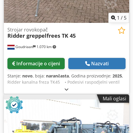
1
/
5
Strojar rovokopač
Ridder greppelfrees TK 45
Goudriaan
1.070 km
Informacije o cijeni
Nazvati
Stanje:
novo
, boja:
narančasta
, Godina proizvodnje:
2025
,
Ridder kanalna freza TK45 • Podesivi raspodjelni ventil
• Zamjenjivi noževi Chodpfezfb Auox Ahmsa • Kardan s
sigurnosnim vijkom • Pogon PTO 540 o/min Stanje: Novo
Mali oglasi
Godina proizvodnje: 2025