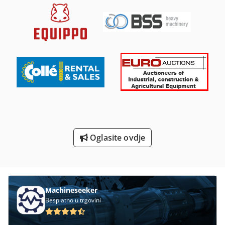
Proizvodi Od Tijesta
Protežu Se Sustav Za
Prozor Profil
Rub Ljepilo Za
Strojevi I Alati Za Obradu Kamena
Strojevi Za Oblikovanje
Strojevi Za Obrubljivanje
Oglasite ovdje
Strojevi Za Proizvodnju
Za Vise-Okretni
Machineseeker
Besplatno u trgovini