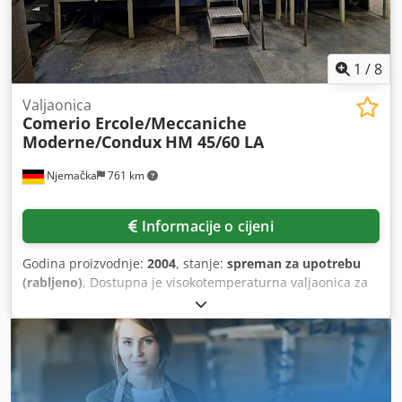
1
/
8
Valjaonica
Comerio Ercole/Meccaniche
Moderne/Condux
HM 45/60 LA
Njemačka
761 km
Informacije o cijeni
Godina proizvodnje:
2004
, stanje:
spreman za upotrebu
(rabljeno)
, Dostupna je visokotemperaturna valjaonica za
mase ojačane staklenim vlaknima. 1) Veliki valjak Comerio
Ercole, godina proizvodnje: 1970., radna širina: 1500 mm,
promjer valjka: 600 mm, razmak valjaka: električno
podesiv, podmazivanje: podmazivanje cirkulacijom ulja. 2)
Mali valjak Meccaniche Moderne, godina proizvodnje:
1966., radna širina: 800 mm, promjer valjka: 400 mm,