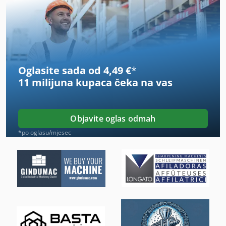
Kgs 1670
Konj Val Fleksibilni
Ks 205
Oglasite sada od 4,49 €
*
Lm Vodič
11 milijuna kupaca
čeka na vas
Na Ležajevima
Na Valjak
Objavite oglas odmah
Od Valovitog Kartona
*po oglasu/mjesec
Okvir Za
On 06 Utovarivačem
On 08 Utovarivačem
Općinsko Vozilo