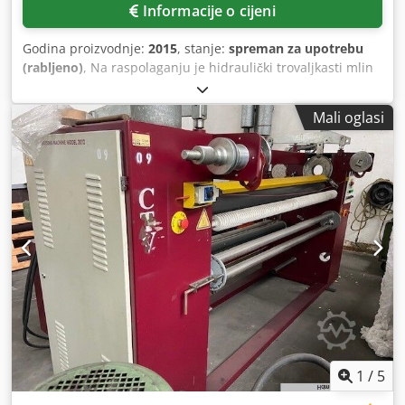
Informacije o cijeni
Godina proizvodnje:
2015
, stanje:
spreman za upotrebu
(rabljeno)
, Na raspolaganju je hidraulički trovaljkasti mlin
Lehmann za fino mljevenje, dispergiranje i
homogenizaciju. Radna širina: 600 mm, promjer valjka: 300
Mali oglasi
mm, težina: cca 1900 kg. Uključuje upravljački ormarić i
pribor. Dostupna je i dokumentacija. Moguća je inspekcija
na licu mjesta. Dodpfszli Uxsx Amgsck
1
/
5