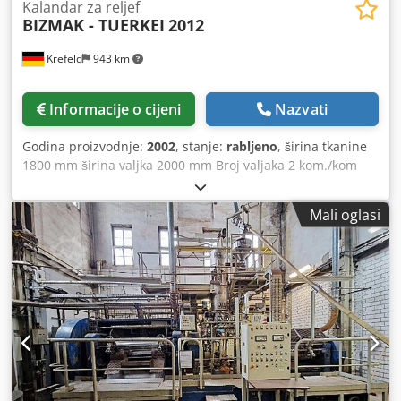
Kalandar za reljef
BIZMAK - TUERKEI
2012
Krefeld
943 km
Informacije o cijeni
Nazvati
Godina proizvodnje:
2002
, stanje:
rabljeno
, širina tkanine
1800 mm širina valjka 2000 mm Broj valjaka 2 kom./kom
Graviranje gornjeg valjka ili čelika dia promjer gornjeg
valjka 210 mm Grijanje - Gornji Roller Electric Donji valjak
Mali oglasi
gumirani dia promjer donjeg valjka 300 mm poklopac
valjka - mekana guma 95 °Sh težina 2 t Potreban prostor
cca 3,0 x 1,5 x 1,8 m Kalender za utiskivanje sa zamjenjivim
gornjim valjkom, Sljedeći zamjenski valjci uključeni su uz
stroj: 1 čelični valjak, kromiran, 3 valjka za graviranje,
različiti dizajni, 1 zamjenski donji valjak s gumenim
premazom, na izlaznoj strani je namotaj malog doka koji se
diže, Dodst An E Ropfx Amgeck PAŽNJA: električna kontrola
je neispravna i mora se zamijeniti - dakle AKCIJSKA CIJENA
za vlastitu izradu,