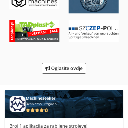
Podizni Stol S Valjkastim Transporterima
Preljev Češalj I Debljina Blanjalice
Preostalih Dionica
Prijevoz Valjkastim Transporterima
Radno Vozilo
Strojevi I Alati Za Obradu Kamena
Oglasite ovdje
Tur 560
Machineseeker
Besplatno u trgovini
Broj 1 aplikacija za rabljene strojeve!