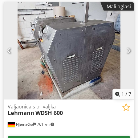
Mali oglasi
1
/
7
Valjaonica s tri valjka
Lehmann
WDSH 600
Njemačka
761 km