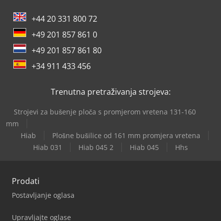
+44 20 331 800 72
+49 201 857 861 0
+49 201 857 861 80
+34 911 433 456
Trenutna pretraživanja strojeva:
Strojevi za bušenje ploča s promjerom vretena 131-160
mm
Hiab
Plošne bušilice od 161 mm promjera vretena
Hiab 031
Hiab 045 2
Hiab 045
Hhs
Prodati
Postavljanje oglasa
Upravljajte oglase