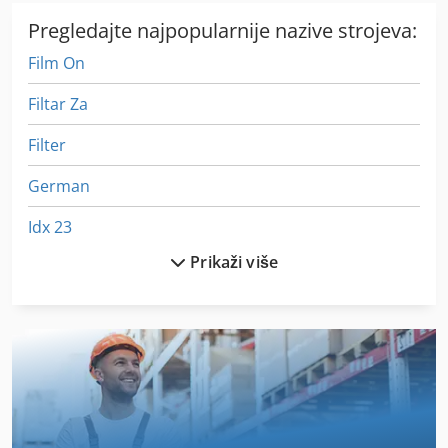
Pregledajte najpopularnije nazive strojeva:
Film On
Filtar Za
Filter
German
Idx 23
Prikaži više
In-House Izložba
Industrijskih Klima-Uređaj
Iz Pijeska Pjeskarenje
Ka 77
Komplet Linija Za Pvc Prozore I Vrata