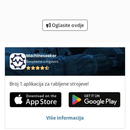
Strojevi I Alati Za Obradu Kamena
Sustav Za Hranjenje
Oglasite ovdje
Tekući Filter
Tur 560
Machineseeker
Besplatno u trgovini
Broj 1 aplikacija za rabljene strojeve!
Više informacija