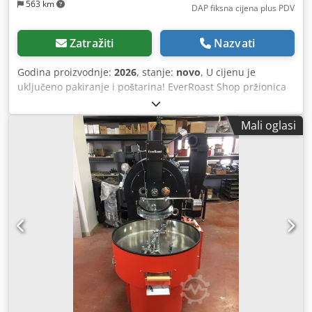
563 km
DAP fiksna cijena plus PDV
Zatražiti
Nazvati
Godina proizvodnje:
2026
, stanje:
novo
, U cijenu je
uključeno pakiranje i poštarina! EverRoast Shop pržionica
kave ima kapacitet od 5 kg zelenih zrna kave po seriji i
savršeno je rješenje za kafiće i tvrtke za prženje kave, koje
Mali oglasi
žele pržiti do 20 kg na sat. Kapacitet serije 5 kg Vrijeme
pečenja 9-13 min Izvor topline LPG/prirodni plin Princip
pečenja Provođenje i konvekcija Dvostruki zid bubnja
Priručnik upravljačke jedinice/PLC (opcionalno) Stroj kojim
se može u potpunosti upravljati: kontrola protoka
zraka/kontrola brzine bubnja/kontrola razine plamena
Moguće spajanje na PC Chjdpfxsi Hqmye Aptoa Jamstvo: 2
godine Logo vaše tvrtke može se dodati na bubanj! Možete
birati bilo koju boju! Molimo kontaktirajte nas za više
pržionica i opreme za kavu!