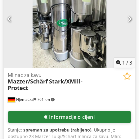
1
/
3
Mlinac za kavu
Mazzer/Schärf
Stark/XMill-
Protect
Njemačka
761 km
Informacije o cijeni
Stanje:
spreman za upotrebu (rabljeno)
, Ukupno je
dostupno 23 Mazzer Luigi/Schärf mlinca za kavu. Mlin: