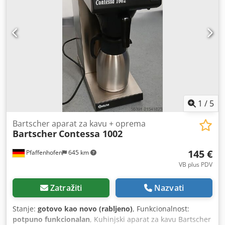
1
/
5
Bartscher aparat za kavu + oprema
Bartscher
Contessa 1002
145 €
Pfaffenhofen
645 km
VB plus PDV
Zatražiti
Nazvati
Stanje:
gotovo kao novo (rabljeno)
, Funkcionalnost:
potpuno funkcionalan
, Kuhinjski aparat za kavu Bartscher