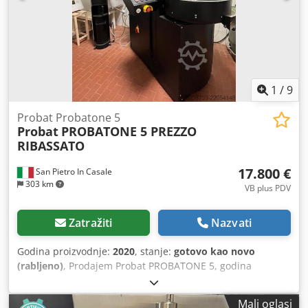
zasebno. Za dodatne slike javite se.
1
/
9
Probat Probatone 5
Probat
PROBATONE 5 PREZZO
RIBASSATO
17.800 €
San Pietro In Casale
303 km
VB plus PDV
Zatražiti
Nazvati
Godina proizvodnje:
2020
, stanje:
gotovo kao novo
(rabljeno)
, Prodajem Probat PROBATONE 5, godina
proizvodnje 2020, stanje kao novo, vrlo malo korišten,
uglavnom za tečajeve i demonstracije. Kupljen nov
Mali oglasi