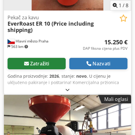
1
/
8
Pekač za kavu
EverRoast
ER 10 (Price including
shipping)
15.250 €
Hlavní město Praha
563 km
DAP fiksna cijena plus PDV
Zatražiti
Nazvati
Godina proizvodnje:
2026
, stanje:
novo
, U cijenu je
uključeno pakiranje i poštarina! Komercijalna pržionica
kave EverRoast ima kapacitet od 10 kg zelenih zrna kave po
šarži i idealno je rješenje za prženje srednje velikih kafića i
Mali oglasi
pržionica, koje mogu pržiti do 35 kg na sat. Chsdpfxei
Hqndo Aptsa Kapacitet serije 10 kg Vrijeme pečenja 10-14
min Izvor topline LPG/prirodni plin Princip pečenja
Provođenje i konvekcija Dvostruki zid bubnja Priručnik
upravljačke jedinice/PLC (opcionalno) Stroj kojim se može u
potpunosti upravljati: kontrola protoka zraka/kontrola