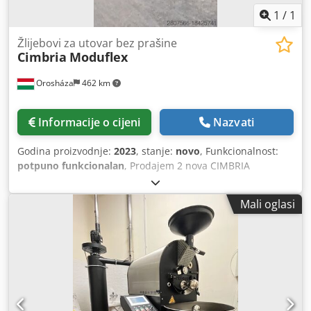
1
/
1
Žlijebovi za utovar bez prašine
Cimbria
Moduflex
Orosháza
462 km
Informacije o cijeni
Nazvati
Godina proizvodnje:
2023
, stanje:
novo
, Funkcionalnost:
potpuno funkcionalan
, Prodajem 2 nova CIMBRIA
MODUFLEX F300JYMS/28 ATEX II 20/22. Nikada nisu
postavljeni zbog izmjena plana. - Dizajniran za istovar
Mali oglasi
suhog rasutog materijala bez prašine. - Za kamione
cisterne, kamione s ravnom platformom, otvorene i
zatvorene željezničke vagone i kontejnere. Chodjvwl Rqspfx
Aptsa - Projektiran za teške uvjete rada, dugotrajnu
izdržljivost i veliki kapacitet. - Dostupni modeli za gotovo
sve suhe rasute proizvode, uključujući poljoprivredne,
industrijske proizvode i sirovine. Također se prodaje