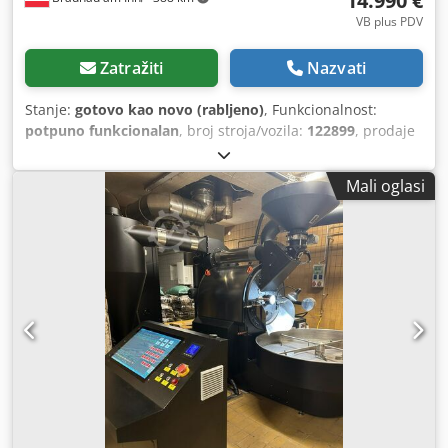
14.990 €
VB plus PDV
Zatražiti
Nazvati
Stanje:
gotovo kao novo (rabljeno)
, Funkcionalnost:
potpuno funkcionalan
, broj stroja/vozila:
122899
, prodaje
se samo kao set: Aparat za espresso SCHÄRF VIENNA 2G,
br. 122899 bijela boja, dvogrupi Chodpfx Apoy Atzmstoa s
Mali oglasi
električnim mlincem za kavu SCHÄRF Mazzer STARK S/X-
mill-Protect-S mlinac za kavu LUIGI Super Jolly V pro e
Godina proizvodnje, nažalost, nije navedena na računu,
espresso aparat i mlinac kupljeni su u prosincu 2022.
Uređaji se mogu pogledati na licu mjesta – molimo
prethodno dogovoriti termin.