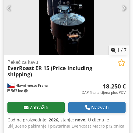
1
/
7
Pekač za kavu
EverRoast
ER 15 (Price including
shipping)
18.250 €
Hlavní město Praha
563 km
DAP fiksna cijena plus PDV
Zatražiti
Nazvati
Godina proizvodnje:
2026
, stanje:
novo
, U cijenu je
uključeno pakiranje i poštarina! EverRoast Macro pržionica
kave ima kapacitet od 15 kg zelenih zrna kave po šarži i