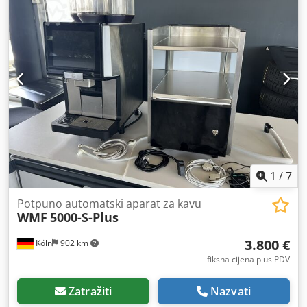
1
/
7
Potpuno automatski aparat za kavu
WMF
5000-S-Plus
3.800 €
Köln
902 km
fiksna cijena plus PDV
Zatražiti
Nazvati