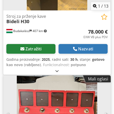
1
/
13
Stroj za prženje kave
Bideli
H30
78.000 €
Budakalász
407 km
EXW VB plus PDV
Zatražiti
Nazvati
Godina proizvodnje:
2025
, radni sati:
30 h
, stanje:
gotovo
kao novo (rabljeno)
, Funkcionalnost:
potpuno
funkcionalan
, broj stroja/vozila:
BDL205MYH30006
,
Oprema:
CE oznaka
, 2025 BIDELI 30kg potpuno automatski
Mali oglasi
stroj za prženje kave | Samo 30 sati rada | Odmah
dostupan Odmah dostupan – Nema čekanja na
proizvodnju ili isporuku. Jedinstvena prilika za kupnju 2025
BIDELI 30kg potpuno automatskog stroja za prženje kave u
gotovo novom stanju. Stroj je radio svega oko 30 sati i
nalazi se u izvrsnom mehaničkom i vizualnom stanju.
Pržionica se prodaje zbog zatvaranja našeg poslovanja s