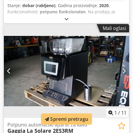
Stanje:
dobar (rabljeno)
, Godina proizvodnje:
2020
,
Funkcionalnost:
potpuno funkcionalan
, Na prodaju je
automatski aparat za kavu WMF 5000-S-Plus. Automat se
prodaje sa svom dodatnom opremom prikazanom na
Mali oglasi
slikama. Razgledavanje je moguće u bilo kojem trenutku uz
prethodnu najavu, čak i u kratkom roku. Chsdpfsw S T Htox
Aptoa PDV je iskaziv i može se posebno navesti!
1
/
11
Spremi pretragu
Potpuno automatski aparat za kavu
Gaggia
La Solare 2ES3RM