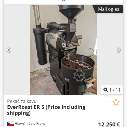
idealno je rješenje za prženje srednje velikih kafića i
Mali oglasi
pržionica, koje mogu pržiti do 50 kg na sat. Kapacitet serije
15 kg Vrijeme pečenja 10-14 min Csdpfx Apoi Hqpuotsha
Izvor topline LPG/prirodni plin Princip pečenja Provođenje i
konvekcija Dvostruki zid bubnja Priručnik upravljačke
jedinice/PLC (opcionalno) Stroj kojim se može u potpunosti
upravljati: kontrola protoka zraka/kontrola brzine
bubnja/kontrola razine plamena Moguće spajanje na PC
Jamstvo: 2 godine Logo vaše tvrtke može se dodati na
bubanj! Možete birati bilo koju boju! Molimo kontaktirajte
nas za više pržionica i opreme za kavu!
1
/
11
Pekač za kavu
EverRoast
ER 5 (Price including
shipping)
12.250 €
Hlavní město Praha