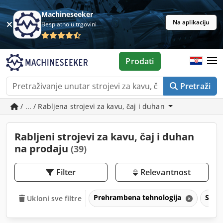
Machineseeker
Na aplikaciju
Besplatno u trgovini
Prodati
Pretraži
/ ... / Rabljena strojevi za kavu, čaj i duhan
Rabljeni strojevi za kavu, čaj i duhan
na prodaju
(39)
Filter
Relevantnost
Prehrambena tehnologija
Stroj
Ukloni sve filtre