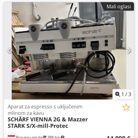
Mali oglasi
1
/
3
Aparat za espresso s uključenim
mlinom za kavu
SCHÄRF
VIENNA 2G & Mazzer
STARK S/X-mill-Protec
Braunau am Inn
388 km