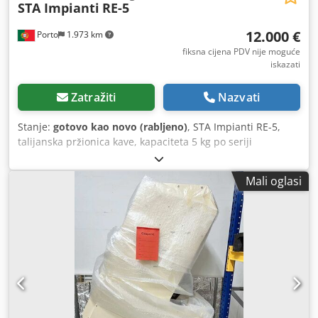
STA Impianti
RE-5
12.000 €
Porto
1.973 km
fiksna cijena PDV nije moguće
iskazati
Zatražiti
Nazvati
Stanje:
gotovo kao novo (rabljeno)
, STA Impianti RE-5,
talijanska pržionica kave, kapaciteta 5 kg po seriji
(proizvodnja do približno 20 kg/h). Uređaj je u izvrsnom
stanju i potpuno funkcionalan; vrlo malo korišten. Tehničke
Mali oglasi
specifikacije: - Proizvođač: STA Impianti (Italija) - Model: RE-
5 - Kapacitet: 5 kg po seriji - Gorivo: LPG - Integrirani sustav
hlađenja - Ciklon/sustav za sakupljanje ljuski uključen -
Potpuna upravljačka ploča U savršenom radnom stanju.
Spreman za upotrebu. Idealan za: - Male pržionice
Chedpfx Aezla Aaoptsa - Specijalnu kavu - Zanatske
projekte prženja - Kafiće