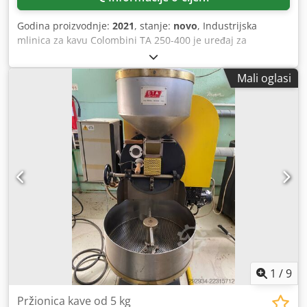
upravljanjem Priloženi video prikazuje upravo ovu mašinu
koja je ponuđena na prodaju; snimak je napravljen tokom
Godina proizvodnje:
2021
, stanje:
novo
, Industrijska
prve probne šarže nakon renoviranja.
mlinica za kavu Colombini TA 250-400 je uređaj za
kontinuiranu proizvodnju, direktno napajanje strojeva za
pakiranje i rad u više smjena. Karakteristike: Csdszrnq
Mali oglasi
Espfx Apteha Proizvodnost: od 200 do 400 doza u minuti
(kapsule ili filter vrećice). Potrošnja energije: ukupna snaga
9 kW (radna snaga 3–4 kW). Težina: oko 220 kg. Posebnosti:
diskovi od volfram karbida, podešavanje stupnja mljevenja
izravno tijekom rada, bez sustava hlađenja.
1
/
9
Pržionica kave od 5 kg