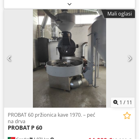
Contessa 1002 s termo bocama od 2 litre / izolacijske boce
s mehanizmom za izlijevanje 1400 Wata Chodpfxjyvp S Ue
Mali oglasi
Aptja U originalnom pakiranju, srebrne boje 2 kom
izolacijske boce po 2 L S košarastim filtrom – neotvorena
kutija filtera (1000 kom) uključena Izvadivi držač filtera
Automatsko isključivanje Aparat skuha cca 2 litre kave za
otprilike 8 minuta, odnosno 16 šalica Za sve tehničke
podatke zadržavamo pravo na greške u pisanju ili
pogreške. Prodaja isključivo u zemljama EU.
1
/
11
PROBAT 60 pržionica kave 1970. – peć
na drva
PROBAT
P 60