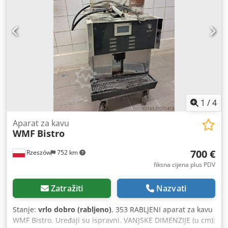
1
/
4
Aparat za kavu
WMF
Bistro
700 €
Rzeszów
752 km
fiksna cijena plus PDV
Zatražiti
Nazvati
Stanje:
vrlo dobro (rabljeno)
, 353 RABLJENI aparat za kavu
WMF Bistro. Uređaji su ispravni. VANJSKE DIMENZIJE (u cm):