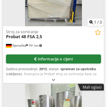
1
/
3
Stroj za sortiranje
Probat
48 FSA 2,5
Njemačka
761 km
Informacije o cijeni
Godina proizvodnje:
2013
, stanje:
spreman za upotrebu
(rabljeno)
, Dostupna je Probat stroj za sortiranje kave za
izdvajanje loših zrna kave. Dimenzije stroja (Š/D/V): cca
1200mm/1000mm/1800mm, težina: cca 450kg. Mogući su
Mali oglasi
pregled i inspekcija na licu mjesta. Codpfxoxbhh Aj Aptjha