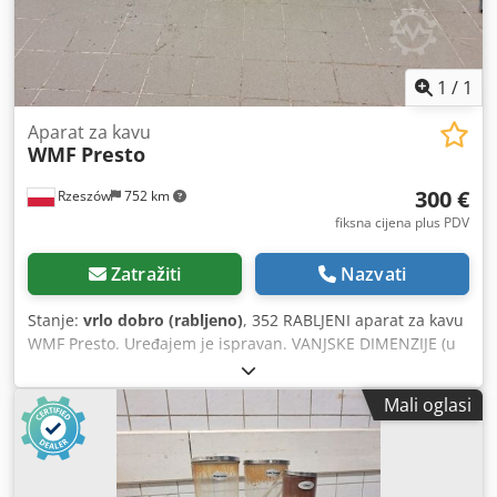
prijevoza. Mogu, međutim, osigurati utovar viličarom na
kamion kupca. Stroj se prodaje uz komercijalni račun.
Samo za ozbiljne kupce. Napomena: Govorim samo
mađarski, ali lako mogu komunicirati na engleskom i
1
/
1
njemačkom jeziku putem e-maila ili poruka koristeći
računalni prijevod.
Aparat za kavu
WMF
Presto
300 €
Rzeszów
752 km
fiksna cijena plus PDV
Zatražiti
Nazvati
Stanje:
vrlo dobro (rabljeno)
, 352 RABLJENI aparat za kavu
WMF Presto. Uređajem je ispravan. VANJSKE DIMENZIJE (u
cm): - visina 65, - širina 25, - duljina 30. Uređaj možete
pogledati u našem skladištu (36-068 Bachórz, Poljska).
Mali oglasi
Dostupne dodatne opcije uz nadoplatu: transport uređaja.
Navedena cijena je neto cijena. Codpfx Apeywl Eyjtoha
Govorimo engleski, njemački, francuski, ruski, ukrajinski.