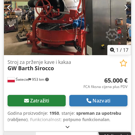
brzine bubnja/kontrola razine plamena Moguće spajanje
na PC Jamstvo: 2 godine Logo vaše tvrtke može se dodati na
bubanj! Možete birati bilo koju boju! Molimo kontaktirajte
nas za više pržionica i opreme za kavu!
1
/
17
Stroj za prženje kave i kakaa
GW Barth
Sirocco
65.000 €
Świecie
953 km
FCA fiksna cijena plus PDV
Zatražiti
Nazvati
Godina proizvodnje:
1950
, stanje:
spreman za upotrebu
(rabljeno)
, Funkcionalnost:
potpuno funkcionalan
,
Pržionica kafe GW Barth Sirocco 200 na prodaju u Poljskoj
Konvekciona kuglična pržionica pogodna za kafu, kakao ili