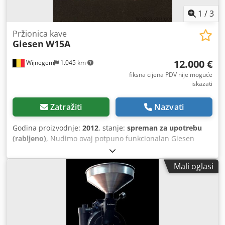
1
/
3
Pržionica kave
Giesen
W15A
12.000 €
Wijnegem
1.045 km
fiksna cijena PDV nije moguće
iskazati
Zatražiti
Nazvati
Godina proizvodnje:
2012
, stanje:
spreman za upotrebu
(rabljeno)
, Nudimo ovaj potpuno funkcionalan Giesen
W15A pržionik kave, godina proizvodnje 2012. Codszc Na
Djpfx Apteha Kategorija uređaja: I3P Plin: G31 Tlak plina:
Mali oglasi
30-37-50 mbar Maksimalna nazivna snaga: 29 kW Potrošnja
plina: 1,22 kW Mrežni napon: 230 V Maksimalna struja: 4,6
A Tip uređaja: B22 Ako imate pitanja ili želite više
informacija, slobodno nam pošaljite poruku ili nas
nazovite.