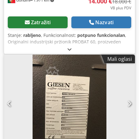
14.000 €
Gondim
1.971 km
18.000 €
VB plus PDV
Zatražiti
Nazvati
Stanje:
rabljeno
, Funkcionalnost:
potpuno funkcionalan
,
Originalni industrijski pržionik PROBAT 60, proizveden
1970. godine, opremljen sustavom grijanja na drva.
Robusna, teška industrijska mašina, poznata po visokoj
Mali oglasi
izdržljivosti i izvrsnoj kvaliteti prženja. Uključuje: Chjdszcl
U Djpfx Aptsa - Hladnjak - Ciklon - Ispušni sustav Stroj je
trenutno rastavljen i spreman za transport.