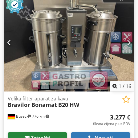
direktno od Probata, opremljen Artisan uređajem,
inverterom za protok zraka, inverterom za okretaje bubnja,
posudom za srebrnu kožicu. Napajanje 380V, nalazi se u
pokrajini Modena, Italija. Rastavljanje i preuzimanje su
odgovornost kupca. Chedpszbbkfjfx Aptea
1
/
16
Velika filter aparat za kavu
Bravilor Bonamat
B20 HW
3.277 €
Buseck
776 km
fiksna cijena plus PDV
Zatražiti
Nazvati