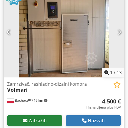
950 g - Automatsko dijeljenje i oblikovanje tijesta - Sustav
Easyflour omogućuje posipanje brašnom udubine za tijesto
u jednoj, glatkoj i ergonomskoj akciji - Automatsko
zaključavanje držača rešetke - Modularno rješenje
zahvaljujući djelomičnim i oblikovnim rešetkama - Štedi
prostor - Brzo i učinkovito - Višenamjensko - Nudi se 80
različitih rešetki - Do 3000 komada tijesta se dijeli i oblikuje
u satu samo kod nas, testirano prema DGUV V3 Priključak
400 V, CEE utikač 16 A NOVO s jamstvom + servis za
rezervne dijelove Opcija: Lizing i usluga najma Ugovor o
održavanju Usluga dostave Paket usluga Obuka i puštanje
u rad Posjetite našu trgovinu Milbrandt s brojnim
1
/
13
strojevima za pekarnu. Dcodpfx Aiefgvuie Rek
Zamrzivač, rashladno-dizalni komora
Volmari
4.500 €
Bachórz
749 km
fiksna cijena plus PDV
Zatražiti
Nazvati