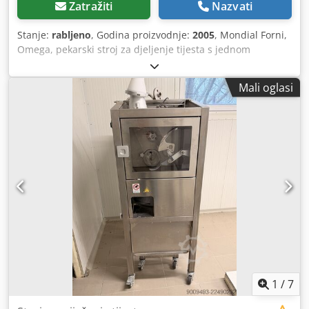
Zatražiti
Nazvati
Stanje:
rabljeno
, Godina proizvodnje:
2005
, Mondial Forni,
Omega, pekarski stroj za djeljenje tijesta s jednom
komorom. Tip: Omega; električni priključak: 380 V; ukupna
duljina: 650 mm; ukupna širina: 2250 mm; visina: 2000
Mali oglasi
mm; 650 kg. Opis: Robusna, visokokvalitetna izvedba.
Cijena ne uključuje porez i troškove dostave. Dcsdexuh
Icopfx Ai Rok
1
/
7