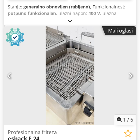
Stanje:
generalno obnovljen (rabljeno)
, Funkcionalnost:
potpuno funkcionalan
, ulazni napon:
400 V
, ulazna
frekvencija:
50 Hz
, vrsta ulazne struje:
trofazni
, godina
zadnjeg generalnog remonta:
2026
, Certificiran DGUV do:
Mali oglasi
09/2027
, Oprema:
CE oznaka
, Werner & Pfleiderer TOP
tvornički obnovljen ventilatorski motor Dedpfscn Nr Usx Ai
Rock WP rotaciona peć Unitherm Motor za recirkulaciju za
Unitherm – svi modeli na skladištu! Za svaku pekaru s
ovom pekarskom tehnikom! Odmah dostupno za isporuku!
Jamstvo + servis Dostavna služba Posjetite naš Milbrandt
Store s mnogo pekarskih strojeva.
1
/
6
Profesionalna friteza
esback
F 24