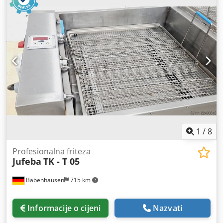
električni osigurač:
32 A
, Spiralni mikser Kemper SP 75 L
ispitano i provjereno – idealan mikser za vaše tijesto! 2
vremenska prekidača spiralni mikser s 2 brzine posuda i
spiralno miješalo od nehrđajućeg čelika maksimalna
količina tijesta: 120 kg priključak: 400 V robustan
mehanizam! rabljena, ali obnovljena mašina s jamstvom +
usluga nabave rezervnih dijelova Kvaliteta od strane
stručnog poduzeća! Dcedpfxszrrqvj Ai Rok Iskoristite više
od 35 godina iskustva! Opcija: ugovor o održavanju
komplet rezervnih dijelova za dodatnu sigurnost! Naši
paketi usluga donose razliku! usluga dostave obuka i
puštanje u rad Posjetite nas!
1
/
8
Profesionalna friteza
Jufeba
TK - T 05
Babenhausen
715 km
Informacije o cijeni
Nazvati