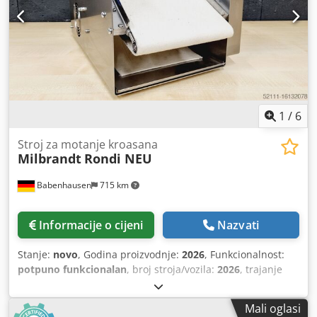
Kvaliteta od strane stručnog poduzeća! Iskoristite
prednosti našeg iskustva u trajanju od preko 35 godina!
Dodatni valjci za oblikovanje Limovi za pečenje Ugovor o
održavanju Usluga dostave Obuka i puštanje u rad Na
skladištu imamo i druge strojeve za pečenje kolača!
1
/
6
Stroj za motanje kroasana
Milbrandt
Rondi NEU
Babenhausen
715 km
Informacije o cijeni
Nazvati
Stanje:
novo
, Godina proizvodnje:
2026
, Funkcionalnost:
potpuno funkcionalan
, broj stroja/vozila:
2026
, trajanje
jamstva:
24 mjeseci
, ulazni napon:
400 V
, Certificiran DGUV
do:
09/2028
, radna širina:
250 mm
, širina transportne
Mali oglasi
trake:
250 mm
, vrsta ulazne struje:
trofazni
, ukupna širina: