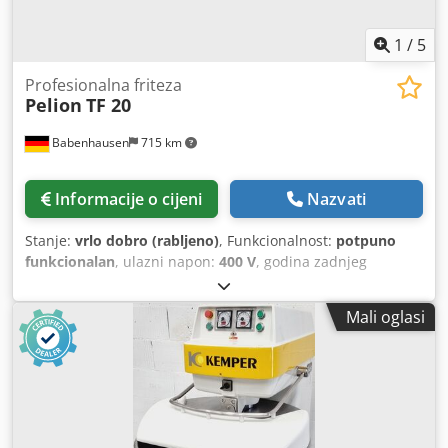
1
/
5
Profesionalna friteza
Pelion
TF 20
Babenhausen
715 km
Informacije o cijeni
Nazvati
Stanje:
vrlo dobro (rabljeno)
, Funkcionalnost:
potpuno
funkcionalan
, ulazni napon:
400 V
, godina zadnjeg
generalnog remonta:
2024
, vrsta ulazne struje:
trofazni
,
Strojno uređaj za premazivanje prženim uljem Pelion TF20
Mali oglasi
Izvedba od nehrđajućeg čelika 2 rešetke za uranjanje s
posudom za odcjeđivanje u poklopcu za paru Ručno
podesivo grijanje posuda za ulje do 200°C Dsdozrrq Aspfx
Ai Rjck Kapacitet: približno 200 komada/sat Priključak 400V,
utikač 16A-CEE Rabljeno uređaj Posjetite nas!