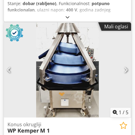
Stanje:
dobar (rabljeno)
, Funkcionalnost:
potpuno
funkcionalan
, ulazni napon:
400 V
, godina zadnjeg
generalnog remonta:
2023
, vrsta ulazne struje:
trofazni
,
Strojna jedinica za premazivanje uljem Jufeba TK-T 05
Mali oglasi
Uređaj za vađenje – ručni Regulator temperature sa
sigurnosnim termostatom Poklopac za paru i 2 košare za
uranjanje Izvedba od nehrđajućeg čelika, stolni uređaj
Priključak 400 V, utikač 16A-CEE Dcedpfx Aiezrrqpe Rok
Rabljen uređaj Posjetite našu veliku izložbu!
1
/
5
Konus okrugliji
WP Kemper
M 1