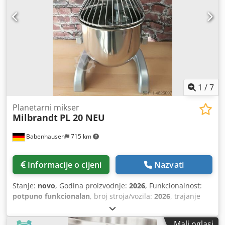
načina rada: 1 x miješanje / 1 x tučenje Ručno podizanje
posude jednostavna tehnologija Priključak 400V, utičnica
16A-CEE Rabljena mašina, generalno popravljena s
jamstvom + usluga dijelova + Kvaliteta od strane stručne
tvrtke! Dcodpfew Tqihsx Ai Rsk Iskoristite više od 35 godina
iskustva! Opcije: Nova posuda Novi nastavak za miješanje
Plamenik na plin Ugovor o održavanju Paket usluga Usluga
dostave Obuka / puštanje u rad Posjetite našu veliku
izložbu strojeva za pekarnice!
1
/
7
Planetarni mikser
Milbrandt
PL 20 NEU
Babenhausen
715 km
Informacije o cijeni
Nazvati
Stanje:
novo
, Godina proizvodnje:
2026
, Funkcionalnost:
potpuno funkcionalan
, broj stroja/vozila:
2026
, trajanje
jamstva:
12 mjeseci
, ulazni napon:
230 V
, Certificiran DGUV
do:
09/2027
, ukupna širina:
505 mm
, ukupna duljina:
545
Mali oglasi