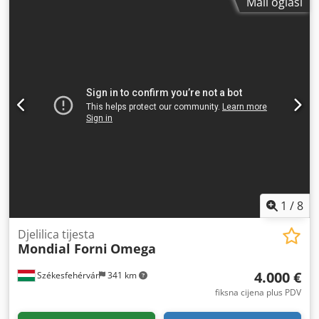
Mali oglasi
1
/
8
Djelilica tijesta
Mondial Forni
Omega
4.000 €
Székesfehérvár
341 km
fiksna cijena plus PDV