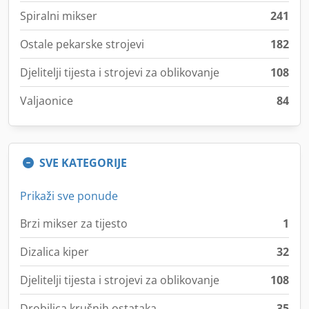
Spiralni mikser
241
Ostale pekarske strojevi
182
Djelitelji tijesta i strojevi za oblikovanje
108
Valjaonice
84
SVE KATEGORIJE
Prikaži sve ponude
Brzi mikser za tijesto
1
Dizalica kiper
32
Djelitelji tijesta i strojevi za oblikovanje
108
Drobilica krušnih ostataka
35