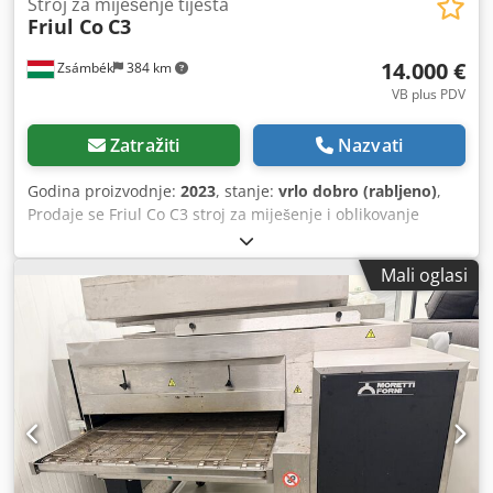
Stroj za miješenje tijesta
Friul Co
C3
14.000 €
Zsámbék
384 km
VB plus PDV
Zatražiti
Nazvati
Godina proizvodnje:
2023
, stanje:
vrlo dobro (rabljeno)
,
Prodaje se Friul Co C3 stroj za miješenje i oblikovanje
tijesta – model iz 2023., u stanju kao nov. Prodaje se
industrijski stroj za miješenje i oblikovanje tijesta, model
Mali oglasi
Friul Co C3, u izvrsnom tehničkom i estetskom stanju. Stroj
je idealan za pekare, pizzerije, tvornice tjestenine i
obrtničke pekarnice, gdje je važna brza, ravnomjerna i
pouzdana obrada tijesta. Tehnički podaci: Proizvođač: Friul
Co Srl (Italija) Model: C3 Godina proizvodnje: 2023 Napojni
napon: 230 V Snaga: 1840 W Jednofazna izvedba Klasa
zaštite: IP54 Konstrukcija od nehrđajućeg čelika Pokretni
kotači sa kočnicama Glavne prednosti: Dcedpjzrnd Esfx Ai
Rok ✅ Miješenje i oblikovanje tijesta u jednom stroju ✅
Ravnomjerna obrada tijesta, izvrsni rezultati ✅