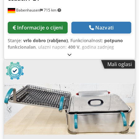
Babenhausen
715 km
Informacije o cijeni
Nazvati
Stanje:
vrlo dobro (rabljeno)
, Funkcionalnost:
potpuno
funkcionalan
, ulazni napon:
400 V
, godina zadnjeg
generalnog remonta:
2026
, vrsta ulazne struje:
trofazni
,
Stroj za prženje u masti, model esback24 Dedjzrrubjpfx Ai
Mali oglasi
Rsck Izvedba od nehrđajućeg čelika 2 rešetke za uranjanje
s posudom za odvod masnoće u poklopcu za paru Grijanje
posude za mast, ručno regulirano do 200°C jednostavna
tehnologija Priključak 400V, utikač 16A-CEE Rabljen stroj s
jamstvom Dođite nas posjetiti!