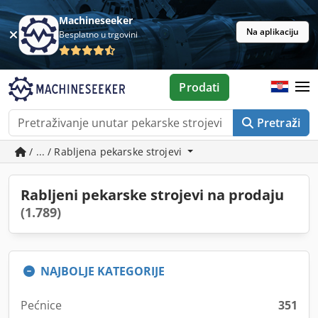
Machineseeker
Na aplikaciju
Besplatno u trgovini
Prodati
Pretraži
/ ... / Rabljena pekarske strojevi
Rabljeni pekarske strojevi na prodaju
(1.789)
NAJBOLJE KATEGORIJE
Pećnice
351