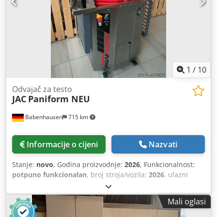
generalno popravljena mašina s jamstvom + usluga
dostave rezervnih dijelova Djdpfx Aiew Hvygj Reck Opcija:
Postolje ili podvozje Valjak Paket usluga Usluga dostave
Ugovor o održavanju Kutija s rezervnim dijelovima Obuka i
puštanje u rad Imamo veliki izbor strojeva za dijeljenje
tijesta na lageru!
1
/
10
Odvajač za testo
JAC
Paniform NEU
Babenhausen
715 km
Informacije o cijeni
Nazvati
Stanje:
novo
, Godina proizvodnje:
2026
, Funkcionalnost:
potpuno funkcionalan
, broj stroja/vozila:
2026
, ulazni
napon:
400 V
, trajanje jamstva:
12 mjeseci
, Certificiran
DGUV do:
09/2028
, vrsta ulazne struje:
trofazni
, ulazna
Mali oglasi
frekvencija:
50 Hz
, NOVO +++ Dijelilica tijesta JAC Paniform
+++ NOVO VRHUNSKI MODEL! - Težina tijesta od 150 g do