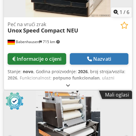
1
/
6
Peć na vrući zrak
Unox
Speed Compact NEU
Babenhausen
715 km
Informacije o cijeni
Nazvati
Stanje:
novo
, Godina proizvodnje:
2026
, broj stroja/vozila:
2026
, Funkcionalnost:
potpuno funkcionalan
, ulazni
napon:
230 V
, ulazna frekvencija:
50 Hz
, vrsta ulazne
struje:
Klima uređaj
, Oprema:
CE oznaka, dokumentacija /
Mali oglasi
priručnik
, NOVO ++ NOVO Vrućezračni peć Unox Speed
Compact NOVO ++ NOVO Unox Brza pećnica & kuhanje &
pečenje Touch upravljanje s ADAPTIVE Cooking & SPEED
Plus 384 programa pečenja i 10 omiljenih programa za
pohranu Umetanje 300 x 300 mm Temperatura od +30°C
do 280°C Pećnica-mikrovalna-cirkulacija vrućeg zraka
Dcedpfxexckaks Ai Rsk Dimenzije: 424 x 669 x 616 mm