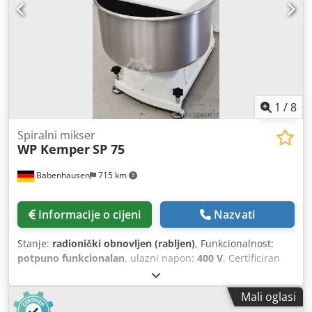
1
/
8
Spiralni mikser
WP Kemper
SP 75
Babenhausen
715 km
Informacije o cijeni
Nazvati
Stanje:
radionički obnovljen (rabljen)
, Funkcionalnost:
potpuno funkcionalan
, ulazni napon:
400 V
, Certificiran
DGUV do:
09/2027
, godina zadnjeg generalnog remonta:
2026
, ulazna frekvencija:
50 Hz
, masa praznog vozila:
540
Mali oglasi
kg
, ukupna masa:
540 kg
, vrsta ulazne struje:
trofazni
,