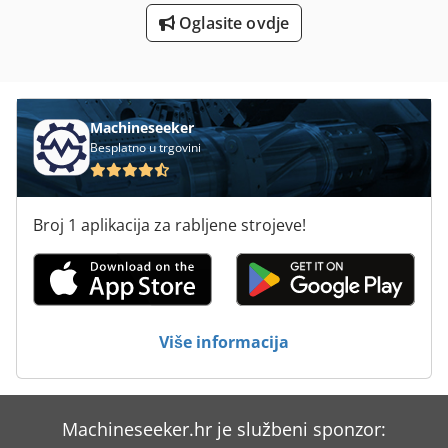
Oglasite ovdje
Uv Za Kosu
Za Vise-Okretni
Machineseeker
Besplatno u trgovini
Broj 1 aplikacija za rabljene strojeve!
Više informacija
Machineseeker.hr je službeni sponzor: