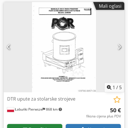
Mali oglasi
1
/
5
DTR upute za stolarske strojeve
50 €
Łabuńki Pierwsze
868 km
fiksna cijena plus PDV