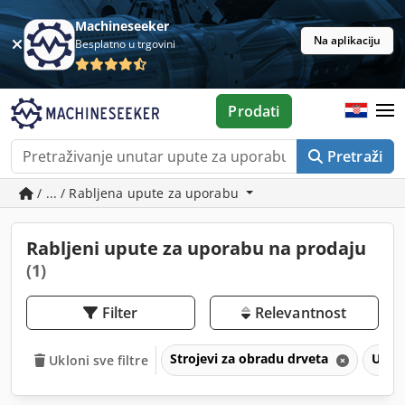
Machineseeker
Na aplikaciju
Besplatno u trgovini
Prodati
Pretraži
/ ... / Rabljena upute za uporabu
Rabljeni upute za uporabu na prodaju
(1)
Filter
Relevantnost
Strojevi za obradu drveta
Uput
Ukloni sve filtre