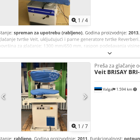
1
/
4
Stanje:
spreman za upotrebu (rabljeno)
, Godina proizvodnje:
2013
glačanje tvrtke Veit, uključujući i parne generatore tvrtke Reverberi. 
površina za glačanje: 1300 mm/650 mm, raspon podešavanja visine:
kg. 2) 5 stolova za glačanje Veit, površina za glačanje: 1100 mm/380
generatora Reverberi GAK5DP, godina proizvodnje: 2013, izvedba: Du
Preša za glačanje o
3 bara. Dodatno, dva parna generatora i jedan stol za glačanje bit 
Veit
BRISAY BRI-
Dokumentacija je dostupna. Moguća je inspekcija na licu mjesta. 
Dcjdpfx Aozi Ehpjl Tek
Valga
1.594 km
1
/
7
Stanje:
rabljeno
, Godina proizvodnje:
2011
, Funkcionalnost:
potpun