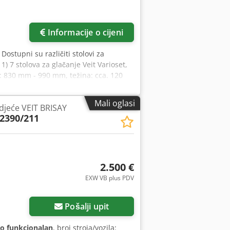
Informacije o cijeni
, Dostupni su različiti stolovi za
1) 7 stolova za glačanje Veit Varioset,
 830 mm - 990 mm, težina: cca. 120
 mm, težina: cca. 120 kg. 3) 3 parna
plex, snaga grijanja: 5 kW, radni tlak:
Mali oglasi
djeće VEIT BRISAY
će dati uz naznaku da su neispravni.
2390/211
Moguće je samo prodaja u kompletu.
2.500 €
EXW VB plus PDV
Pošalji upit
o funkcionalan
, broj stroja/vozila: