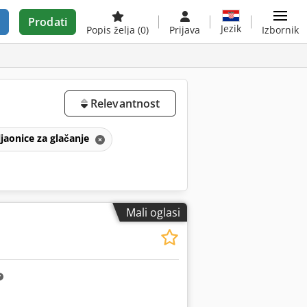
Prodati
Jezik
Popis želja
(0)
Prijava
Izbornik
Relevantnost
ljaonice za glačanje
Mali oglasi