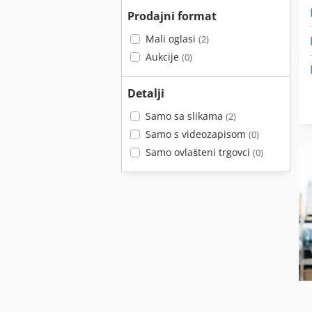
Prodajni format
Mali oglasi
(2)
Aukcije
(0)
Detalji
Samo sa slikama
(2)
Samo s videozapisom
(0)
Samo ovlašteni trgovci
(0)