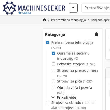
Hrvatska
Prehrambena tehnologija
Rabljena opre
Kategorija
Prehrambena tehnologija
(7.041)
Oprema za šećernu
industriju
(0)
Pekarske strojevi
(1.790)
Strojevi za preradu mesa
(1.379)
Strojevi za pića
(1.037)
Obrada voća i povrća
(523)
Prikaži više
Strojevi za obradu metala i
alatni strojevi
(31.918)