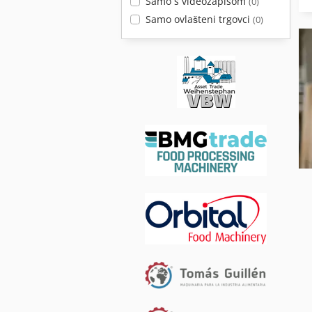
Samo s videozapisom
(0)
Samo ovlašteni trgovci
(0)