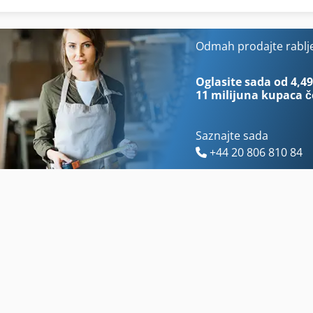
Ni Zrno Sjetve Za
Postrojenja I Betonare
Nosač S Osovine
Proizvodi Od Tijesta
Odmah prodajte rablj
Okvir Za
Protežu Se Sustav Za
Oglasite sada od 4,49
11 milijuna kupaca
č
Saznajte sada
+44 20 806 810 84