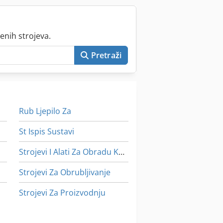
enih strojeva.
Pretraži
Rub Ljepilo Za
St Ispis Sustavi
Strojevi I Alati Za Obradu Kamena
Strojevi Za Obrubljivanje
Strojevi Za Proizvodnju
Sudoper Od Nehrđajućeg Čelika