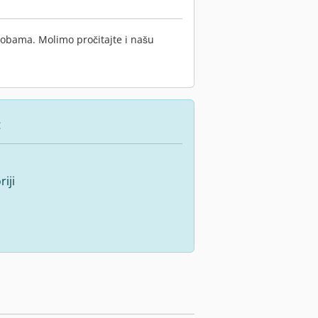
sobama. Molimo pročitajte i našu
:
iji