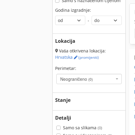
Samo s naznačenom cijenom
Godina izgradnje:
-
Lokacija
Vaša otkrivena lokacija:
Hrvatska
(promijeniti)
Perimetar:
Neograničeno
(0)
Stanje
Detalji
Samo sa slikama
(0)