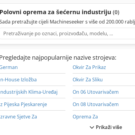
Polovni oprema za šećernu industriju
(0)
Sada pretražujte cijeli Machineseeker s više od 200.000 rablj
Pregledajte najpopularnije nazive strojeva:
German
Okvir Za Prikaz
In-House Izložba
Okvir Za Sliku
Industrijskih Klima-Uređaj
On 06 Utovarivačem
Iz Pijeska Pjeskarenje
On 08 Utovarivačem
Izravne Sjetve Za
Oprema Za
Prikaži više
Ka 77
Oprema Za Skladišta