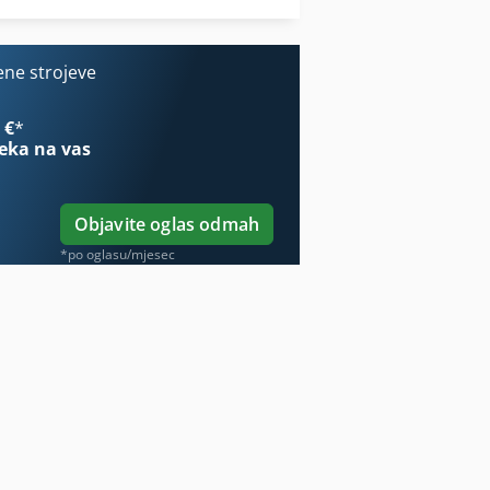
Sustav Za Hranjenje
ene strojeve
 €
*
eka na vas
Objavite oglas odmah
*po oglasu/mjesec