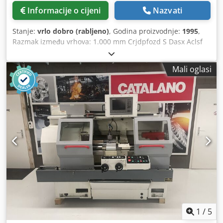
Informacije o cijeni
Nazvati
Stanje:
vrlo dobro (rabljeno)
, Godina proizvodnje:
1995
,
Razmak između vrhova: 1.000 mm Crjdpfozd S Dasx Aclsf
Promjer obrtaja: 410 mm Prolaz vretena: 54 mm Prihvat za
pinolu: MK 4 Težina stroja: cca 2,1 t Uključuje tročeljusnu
Mali oglasi
glavu Uključuje Multifix brzi izmjenjivač držača alata
Uključuje rotirajuće centre
1
/
5