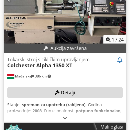
1
/
24
Aukcija završena
Tokarski stroj s cikličkim upravljanjem
Colchester
Alpha 1350 XT
Mađarska
386 km
Detalji
Stanje:
spreman za upotrebu (rabljeno)
, Godina
proizvodnje:
2008
, Funkcionalnost:
potpuno funkcionalan
,
broj stroja/vozila:
X1T126
, otvor glavčine:
42 mm
, duljina
tokarenja:
650 mm
, promjer tokarenja:
350 mm
,
Mali oglasi
maksimalna brzina vretena:
3.500 okr/min
, proizvođač