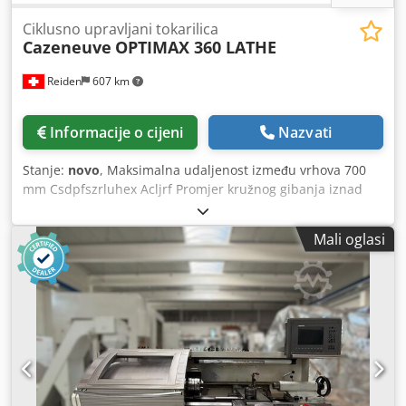
Ciklusno upravljani tokarilica
Cazeneuve
OPTIMAX 360 LATHE
Reiden
607 km
Informacije o cijeni
Nazvati
Stanje:
novo
, Maksimalna udaljenost između vrhova 700
mm Csdpfszrluhex Acljrf Promjer kružnog gibanja iznad
strojne ploče 390 mm Promjer kružnog gibanja iznad
suporta 200 mm Prihvatni konus vretena prema normi DIN
Mali oglasi
55026 Promjer provrta vretena 54 mm Maksimalna brzina
vretena 4.000 o/min Snaga pogona 11/22 kW Masa stroja
2.000 kg