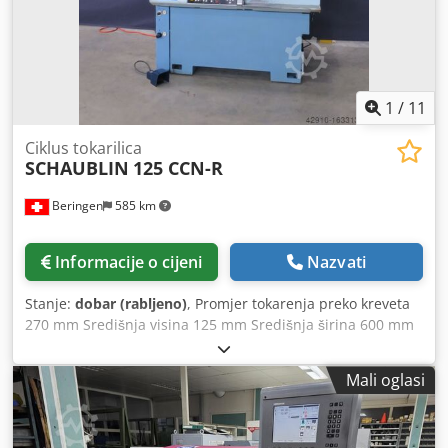
1
/
11
Ciklus tokarilica
SCHAUBLIN
125 CCN-R
Beringen
585 km
Informacije o cijeni
Nazvati
Stanje:
dobar (rabljeno)
, Promjer tokarenja preko kreveta
270 mm Središnja visina 125 mm Središnja širina 600 mm
Credstwpyaopfx Acljf Broj okretaja vretena 30-5000 o/min
Kontrola: FANUC 18i Manual Guide razni dodaci MARCEL'S
Mali oglasi
MACHINES CH