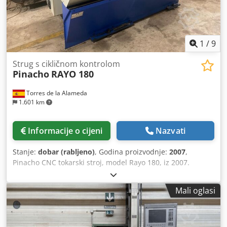
25 mm Konjić Promjer pinole: 65 mm Hod pinole: 120 mm
Unutarnji konus pinole – Morse: 4 Dimenzije stroja Duljina:
2180 mm Širina: 1341 mm Visina: 1775 mm Težina stroja:
2150 kg Potrošnja snage: 21 kVA
1
/
9
Strug s cikličnom kontrolom
Pinacho
RAYO 180
Torres de la Alameda
1.601 km
Informacije o cijeni
Nazvati
Stanje:
dobar (rabljeno)
, Godina proizvodnje:
2007
,
Pinacho CNC tokarski stroj, model Rayo 180, iz 2007.
godine, sa Fanuc kontrolom. Razmak između središta: 750
mm, promjer tokarenja: 360 mm, promjer stezne glave: 200
Mali oglasi
mm, širina ležišta: 250 mm, provrt glavnog vretena: 42
mm, raspon broja okretaja: 100 do 4000 o/min, snaga
motora: 5,5 kw, automatska revolverska glava s 8 alata.
Csdsv T Tvyopfx Aclorf