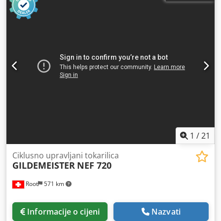
kontrolera:
Fanuc
, TEHNIČKI PODACI Maks. duljina
tokarenja: 650 mm Maks. promjer tokarenja: 350 mm
Crjdeyg Hvwjpfx Aclef Prolaz kroz vreteno: 42 mm Maks.
broj okretaja vretena: 3.500 o/min DETALJI O STROJU
Upravljanje: Fanuc Dimenzije i težina Dimenzije (D x Š x V):
2.400 x 1.700 x 1.500 mm Težina: 1.800 kg OPREMA 3-
čeljusna stezna glava Više čeljusti Stezna glava za stezne
čahure Stezne čahure Luneta Prednja ploča Parat držač
alata
1
/
21
Ciklusno upravljani tokarilica
GILDEMEISTER
NEF 720
Root
571 km
Informacije o cijeni
Nazvati