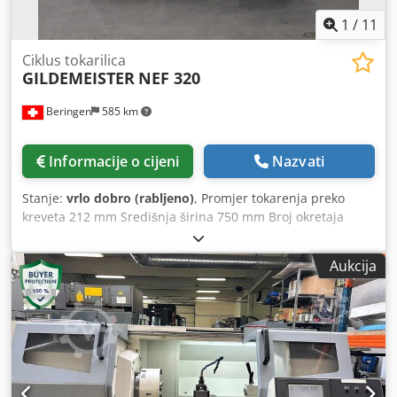
1
/
11
Ciklus tokarilica
GILDEMEISTER
NEF 320
Beringen
585 km
Informacije o cijeni
Nazvati
Stanje:
vrlo dobro (rabljeno)
, Promjer tokarenja preko
kreveta 212 mm Središnja širina 750 mm Broj okretaja
vretena 10-4.000 o/min Cedpoud Nb Iefx Aclsrf
Upravljanje: HEIDENHAIN Manual Plus Razni dodaci
Aukcija
MARCEL'S MACHINES CH