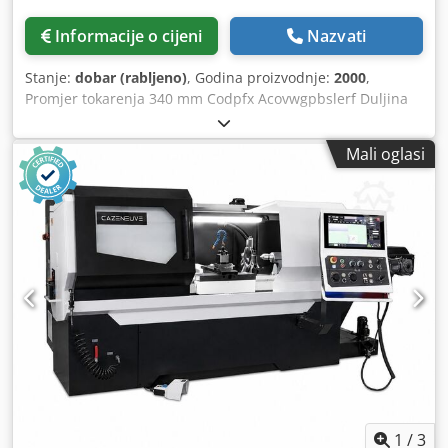
Informacije o cijeni
Nazvati
Stanje:
dobar (rabljeno)
, Godina proizvodnje:
2000
,
Promjer tokarenja 340 mm Codpfx Acovwgpbslerf Duljina
tokarenja 2000 mm FAGOR 8055 kontrola Promjer ljuljačke
550 mm Provrt vretena 108 mm Broj okretaja vretena -
Mali oglasi
kontinuirano promjenjiv 2500 o/min Pogonska snaga 16,5
kW Hod pinole 220 mm Promjer pinole 100 mm Ukupna
potrebna snaga 19 kW Težina stroja cca 4300 kg Potreban
prostor cca 4300 x 1600 x 1800 m Ovaj tokarski stroj EMCO
E 300x2000 dolazi s kompletnim priborom dostavljeno.
Opis: - Uređaj za rashladno sredstvo - Komad okvira
otvoren 20-145 mm - 1 komad okvira zatvoren 15-185 mm -
1 komad prednje ploče - 1 komad stezne glave s tri čeljusti
- 1 komad stezne glave D=400 mm - Spremni 4-sklopivi
držač alata - Razno Držač alata
1
/
3