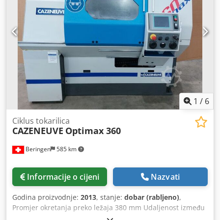
1
/
6
Ciklus tokarilica
CAZENEUVE
Optimax 360
Beringen
585 km
Informacije o cijeni
Nazvati
Godina proizvodnje:
2013
, stanje:
dobar (rabljeno)
,
Promjer okretanja preko ležaja 380 mm Udaljenost između
središta 700 mm Brzine vretena -2500 o/min Upravljanje: