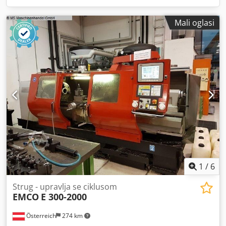
Mali oglasi
1
/
6
Strug - upravlja se ciklusom
EMCO
E 300-2000
Österreich
274 km