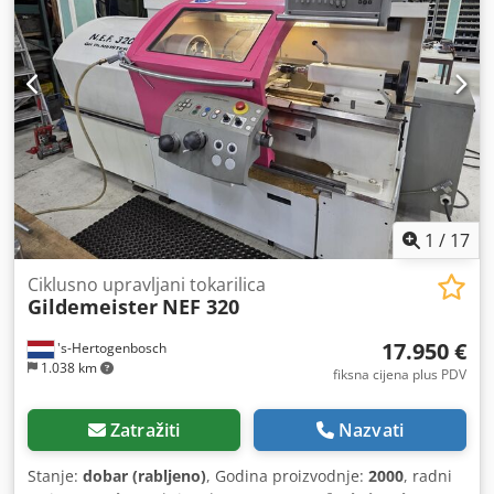
1
/
17
Ciklusno upravljani tokarilica
Gildemeister
NEF 320
17.950 €
's-Hertogenbosch
1.038 km
fiksna cijena plus PDV
Zatražiti
Nazvati
Stanje:
dobar (rabljeno)
, Godina proizvodnje:
2000
, radni