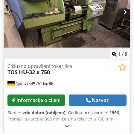
1
/
8
Ciklusno upravljani tokarilica
TOS
HU-32 x 750
Njemačka
761 km
Informacije o cijeni
Nazvati
Stanje:
vrlo dobro (rabljeno)
, Godina proizvodnje:
1996
,
Promjer tokarenja 380 mm Dužina tokarenja 750 mm
Upravljanje HEIDENHAIN ManualPlus Ukupna snaga 9 kW
Težina stroja cca 2 t Potreban prostor cca 2,4 x 1,7 x 1,7 m