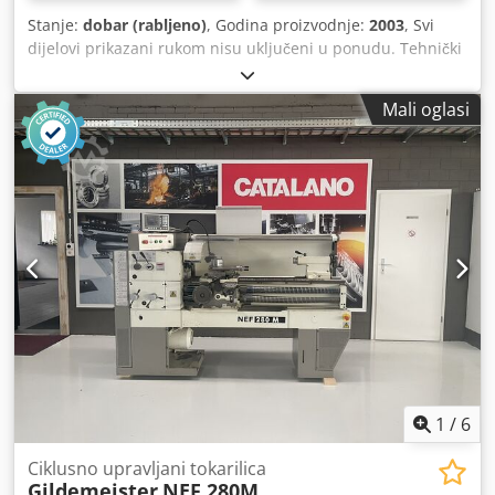
Stanje:
dobar (rabljeno)
, Godina proizvodnje:
2003
, Svi
dijelovi prikazani rukom nisu uključeni u ponudu. Tehnički
podaci prikazani su na slici. Csdpfxsyyniao Acljrf
Mali oglasi
1
/
6
Ciklusno upravljani tokarilica
Gildemeister
NEF 280M