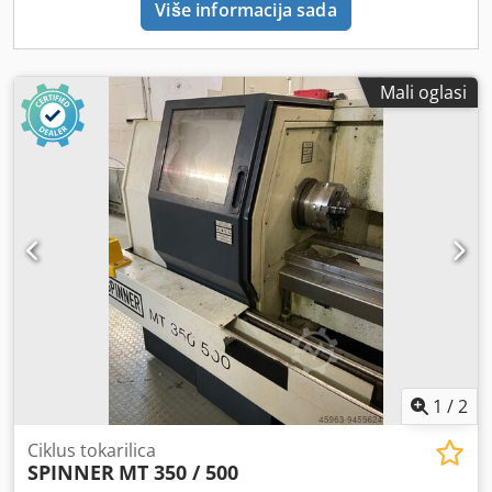
Više informacija sada
4,5 mm Inčni navoji: Broj: 21 Korak: 76-8 navojnih koraka
Modulni navoji: Broj: 28 Korak: 0,2-4,5 mm Diametral-Pitch
navoj: Broj: 21 Korak: 76-8 DP Navoj vretena za vođenje: 6
mm Presjek držača alata: 20x20 mm Maks. zakretni
Mali oglasi
moment na vretenu: 200 Nm Glavna pogonska snaga: 4 kW
(5,5 KS) Snaga električne pumpe: 0,12 kW (0,16 KS)
Sinkrona brzina glavnog pogona pri 50 Hz / 1500 o/min pri
60 Hz / 1800 o/min Csdpsyvy Rnofx Acljrf Sinkrona brzina
motora pumpe rashladnog sredstva pri 50 Hz / 3000 o/min
pri 60 Hz / 3600 o/min Dimenzije stroja Duljina x širina x
visina: 2300 x 940 x 1400 mm Težina: 1500 kg
1
/
2
Ciklus tokarilica
SPINNER
MT 350 / 500