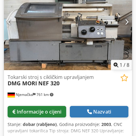
1
/
8
Tokarski stroj s cikličkim upravljanjem
DMG MORI
NEF 320
Njemačka
761 km
Informacije o cijeni
Nazvati
Stanje:
dobar (rabljeno)
, Godina proizvodnje:
2003
, CNC
upravljani tokarilica Tip stroja: DMG NEF 320 Upravljanje: