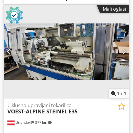
SIEMENS Optica Razni dodaci MARCELS MASCHINEN CH
Mali oglasi
Codshp Razjpfx Aclorf
1
/
1
Ciklusno upravljani tokarilica
VOEST-ALPINE STEINEL
E35
Uttendorf
377 km