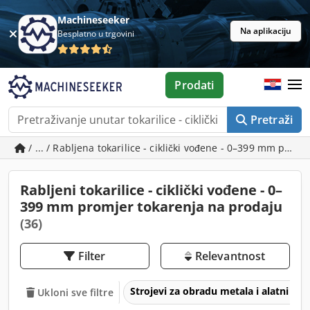
Machineseeker
Na aplikaciju
Besplatno u trgovini
Prodati
Pretraži
/ ... / Rabljena tokarilice - ciklički vođene - 0–399 mm prom
Rabljeni tokarilice - ciklički vođene - 0–
399 mm promjer tokarenja na prodaju
(36)
Filter
Relevantnost
Strojevi za obradu metala i alatni str
Ukloni sve filtre