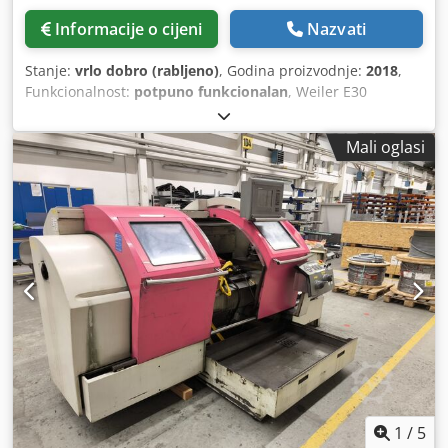
Informacije o cijeni
Nazvati
Stanje:
vrlo dobro (rabljeno)
, Godina proizvodnje:
2018
,
Funkcionalnost:
potpuno funkcionalan
, Weiler E30
precizni tokarski stroj Proizvođač: Weiler Tip: E30 Godina
proizvodnje: 2018 Stanje: rabljeno, pod naponom,
Mali oglasi
spremno za demonstraciju Radnih sati: 8.500 h Isporuka
uključuje: - Dokumentacija - Strojne noge - Sustav za
hlađenje Codpfxjy Uzgbe Aclerf - Strojna lampa -
Tročeljusna stezna glava - Revolverska glava za alate s 8
pozicija
1
/
5