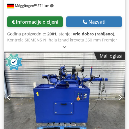
Mögglingen
574 km
Informacije o cijeni
Nazvati
Godina proizvodnje:
2001
, stanje:
vrlo dobro (rabljeno)
,
Kontrola SIEMENS Njihala iznad kreveta 350 mm Promjer
tokarenja 180 mm Razmak između centara 500 mm Brzina
vretena 4000 o/min konjica multifiks Pribor Crsdpslawaksfx
Mali oglasi
Acljf