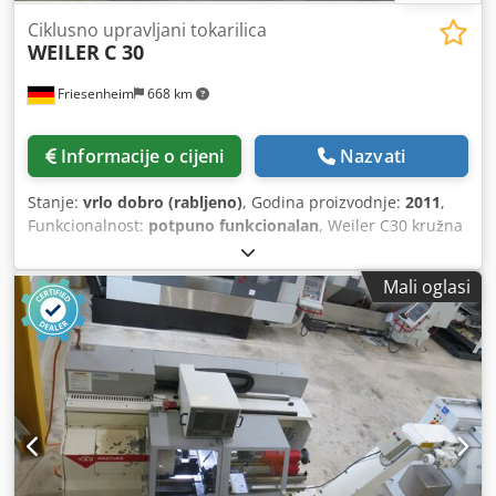
Ciklusno upravljani tokarilica
WEILER
C 30
Friesenheim
668 km
Informacije o cijeni
Nazvati
Stanje:
vrlo dobro (rabljeno)
, Godina proizvodnje:
2011
,
Funkcionalnost:
potpuno funkcionalan
, Weiler C30 kružna
tokarilica (2011) Proizvođač: Weiler Tip: C30 x 750 Godina
proizvodnje: 2011 Stanje: vrlo dobro, rabljeno Međuosna
Mali oglasi
udaljenost 750 Promjer obrade iznad ležišta 330 mm
Promjer obrade na poprečnoj sanici 160 mm Hod poprečne
sanice 180 mm Širina ležišta 240 mm Presjek tokarskog
alata 20 x 20 mm Glava vretena prema DIN 55027, veličina
5 Cjdpfx Aezmpyqocljrf Promjer vretena u prednjem ležaju
70 mm Promjer otvora vretena 40,5 mm Unutarnji konus
glavnog vretena 5 mm Snaga pogona 60 % / 100 % ED 9 / 7
kW Ukupni raspon brzine 1 – 4.500 o/min Snaga podavanja
uzdužno 6.000 N Snaga podavanja poprečno 3.000 N