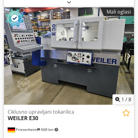
Heidenhain Manual plus Godina proizvodnje: 2003
Dostupno od: odmah / now TEHNIČKI PODACI Maks.
Mali oglasi
duljina tokarenja: 750 mm Promjer tokarenja: 320 mm
Provrt vretena: 52 mm Raspon broja okretaja: 10 - 4.000
1/min Cedpfxsziza Io Aclerf Brzina prijenosnika: 2 Snaga
pogona: 9 kW Konjić: MK 5 Priključna snaga: 14 kVA Težina
stroja: 2.800 kg Potrebna površina (D x Š x V): 2,45 x 1,67 x
1,83 m Oprema Stezna glava: Multifix B Bez transportera
strugotine Bez unutarnjeg hlađenja (IKZ)
1
/
8
Ciklusno upravljani tokarilica
WEILER
E30
Friesenheim
668 km