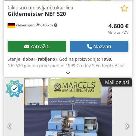
Ciklusno upravljani tokarilica
Gildemeister
NEF 520
4.600 €
Weyerbusch
845 km
VB plus PDV
Zatražiti
Nazvati
Stanje:
dobar (rabljeno)
, Godina proizvodnje:
1999
,
NEF520 godina proizvodnje: 1999 Crodoy S Eu Repfx Aclof
Mali oglasi