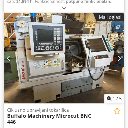
sati:
21.594 h
, Funkcionalnost:
potpuno funkcionalan
,
Gildemeister NEF 320 CNC teach-in tokarilica Heidenhain
Manual Plus Godina proizvodnje: 2000 Radni sati stroja:
Mali oglasi
21.594 Maks. promjer tokarenja iznad kreveta: 320 mm
Maks. promjer tokarenja iznad nosača: 150 mm Maks.
dužina tokarenja između šiljaka: 750 mm Maks. provrt
vretena: 50 mm Crsdpeyh Hg Njfx Aclsf Motor: 9 kW Brzina
okretaja: 10 - 4.000 o/min Stezna glava Rota-S Plus Multifix
sustav stezanja s držačima alata Dokumentacija i pribor
Stroj je priključen na struju radi pregleda
1
/
5
Ciklusno upravljani tokarilica
Buffalo Machinery
Microcut BNC
446