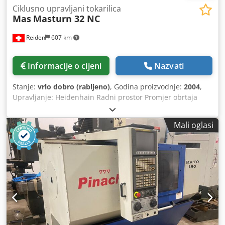
Ciklusno upravljani tokarilica
Mas
Masturn 32 NC
Reiden
607 km
Informacije o cijeni
Nazvati
Stanje:
vrlo dobro (rabljeno)
, Godina proizvodnje:
2004
,
Upravljanje: Heidenhain Radni prostor Promjer obrtaja
preko kreveta: 320 mm Crsdpszdp Txsfx Aclsf Promjer
obrtaja preko suporta: 150 mm Razmak između vrhova: 800
Mali oglasi
mm Radno vreteno Prihvat vretena prema DIN 55027: B6
Provrt vretena: 50 mm Metrični konus vretena: 60 Glavni
pogon Snaga motora pri brzini 1500 min⁻¹: 7 kW Raspon
broja okretaja vretena 1. stupanj: 0 - 1000 min⁻¹ Raspon
broja okretaja vretena 2. stupanj: 20 - 4000 min⁻¹ Maks.
okretni moment vretena 1. stupanj: 360 Nm 2. stupanj: 90
Nm Os X Maks. hod: 190 mm Brzi hod: 5000 mm/min Maks.
sila posmaka: 3000 N Os Z Maks. hod suporta: 750 mm Brzi
hod: 8000 mm/min Maks. sila posmaka: 5000 N
Brzomjenjivi držač MULTIFIX B Maks. promjer držača: 25 x