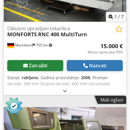
1
/
7
Ciklusno upravljani tokarilica
MONFORTS
RNC 400 MultiTurn
15.000 €
Mannheim
705 km
fiksna cijena plus PDV
Zatražiti
Nazvati
Stanje:
rabljeno
, Godina proizvodnje:
2008
, Promjer
obrade: 280 mm Duljina obrade: 600 mm Upravljački
sustav: Fanuc Series 32i-Model A Promjer obrtaja: 280 mm
Credpfx Acezrzw Selef Duljina obrtaja: 600 mm
Mali oglasi