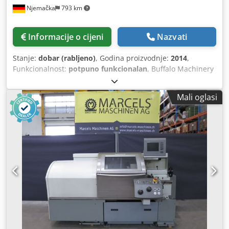
Njemačka
793 km
Informacije o cijeni
Nazvati
Stanje:
dobar (rabljeno)
, Godina proizvodnje:
2014
,
Funkcionalnost:
potpuno funkcionalan
, Buffalo Machinery
Microcut BNC 446, upravljanje Fagor CNC 8055 TC, 8-
pozicijski revolverski glava, krajnik, dužina tokarenja 750
Mali oglasi
mm, promjer tokarenja 250 mm, Crsdozc H Rmopfx Acljf