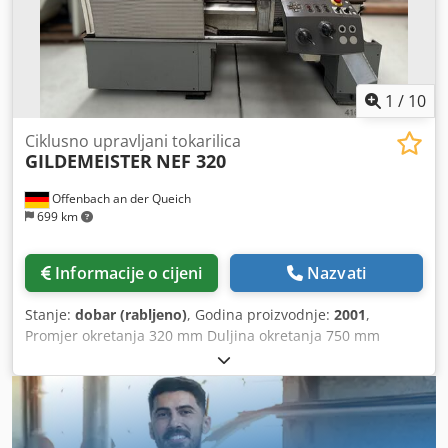
1
/
10
Ciklusno upravljani tokarilica
GILDEMEISTER
NEF 320
Offenbach an der Queich
699 km
Informacije o cijeni
Nazvati
Stanje:
dobar (rabljeno)
, Godina proizvodnje:
2001
,
Promjer okretanja 320 mm Duljina okretanja 750 mm
Upravljački sustav Heidenhain Manual Plus Radni sati
18632 h Uzdužni san — hod 8/5000 mm Poprečni san —
hod 8/5000 mm/min Brzi hod — uzdužno/poprečno 8-10
m/min Snaga potisne sile uzdužno 6000 N Snaga potisne
sile poprečno 3000 N Masa stroja cca. 2 t Potrebna