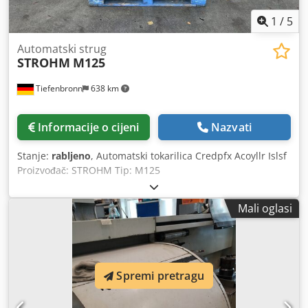
1
/
5
Automatski strug
STROHM
M125
Tiefenbronn
638 km
Informacije o cijeni
Nazvati
Stanje:
rabljeno
, Automatski tokarilica Credpfx Acoyllr Islsf
Proizvođač: STROHM Tip: M125
Mali oglasi
Spremi pretragu