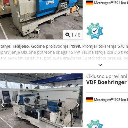
Metzingen
591 km
80(+50/-30) mm Brza brzina: 30 m/min Maksimalno ubrzanje: 5 m/s
OSI X2 Hod: 165 mm Brza brzina: 30 m/min Maksimalno ubrzanje: 5 
mjesta za alate: 12 Promjer stezne glave alata: 30 mm Pogonjena mj
pogonjenih alata: 4.000 min-1
1
/
6
Stanje:
rabljeno
, Godina proizvodnje:
1998
, Promjer tokarenja 570
upravljanje Ukupna potrebna snaga 15 kW Težina stroja cca 3,5 t
vam ponuditi sa zaliha, podložno greškama i prethodnoj prodaji, 
univerzalni tokarski stroj s cikličnim upravljanjem Tip SLZ 570 / 2 
_____ Rotary? iznad kreveta 570 mm Rotary? preko klizača 340 mm Sre
Ciklusno upravljani 
mm Potporne staze X-os / Z-os 260 / 2.050 mm Provrt vretena 65 mm 
VDF Boehringer
kontinuirano podesiv 1 – 2.500 o/min Maksimalni okretni moment 1
7000 mm/min Posmak osi Z max / brzi hod 10.000 mm/min Sila napre
Hod pinola konja / snimanje 160 mm / MK 5 Pogon vretena 16 kW Uk
Metzingen
593 km
Težina cca 4.000 kg Pribor/posebna oprema • Strojem se može uprav
ručnih kotača ili automatizirano s CNC 2-osnim upravljanjem cikl
grafički podržanim dijaloški vođenim programiranjem. Preko boje Tr
monitoru s prikazom preostale vrijednosti kao i unos podataka o rez
konstantna), Ciljane točke (apsolutne i relativne). • Jednostavno i 