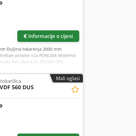
² Nominalna sila: 5.000 N PODACI O
m/s² Nominalna sila: 5.000 N Broj
esta: 12 Maksimalna brzina rotacije
Informacije o cijeni
 mm Duljina tokarenja 2000 mm
 Potreban prostor cca PONUDA Možemo
ponuda bez obaveze: SEIGER CNC
x 2000 Godina izgradnje 1999 981 01x
dišnja širina / duljina tokarenja 2.000
Mali oglasi
tokarilica
Broj okretaja vretena (2 razine)
VDF 560 DUS
.600 Nm Posmak osi X max / brzi hod
dovanja X-os / Z-os 7.000 / 10.000 N
upni pogon cca 20 kW - 400 V - 50 Hz
ljati ručno pomoću elektroničkih
usa HEIDENHAIN - Manual Plus M s
enutni položaji osi prikazani su na
anju, brzina rezanja (također
brzo programiranje radionice putem