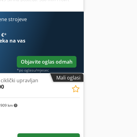
mm/min Brzi hod - uzduž/plan: 10
 Brzomijenjajući držač SANDVIK
li konjića: MK 5 Promjer pinole: 100
ene strojeve
imenzije cca 3,55 x 2,20 x 1,95 m - Br.
zi hod - Sustav za hlađenje - Radna
 €
*
eka na vas
Objavite oglas odmah
*po oglasu/mjesec
Mali oglasi
ciklički upravljan
00
909 km