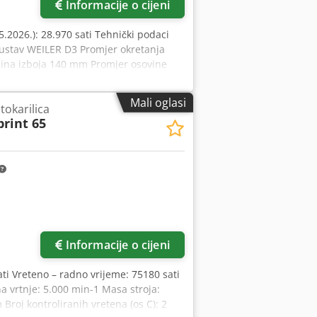
Informacije o cijeni
05.2026.): 28.970 sati Tehnički podaci
ustav WEILER D3 Promjer okretanja
ina izboja 140 mm Promjer osovine
 Hod po osi Z 340 mm Hod po osi X
retena - kontinuirano podesivo 1 -
Mali oglasi
tokarilica
/ 5 m/min Glavni pogonski motor
print 65
dpfxszcmccj Acgjha Hod čunja
roja, otprilike 3,8 t Potrebni prostor,
NUMERIK 810 D powerline) * Transportni
ma * 3-čeljusna glodalica SCHUNK
Informacije o cijeni
ti Vreteno – radno vrijeme: 75180 sati
a vrtnje: 5.000 min-1 Masa stroja:
Broj kontroliranih vretena (os C): 2