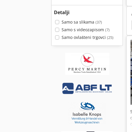
Detalji
Samo sa slikama
(37)
ngen
Weiler Praktikus
Weiler
Vdf Dus 560
Samo s videozapisom
(7)
Samo ovlašteni trgovci
(25)