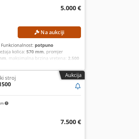
5.000 €
Na aukciji
, Funkcionalnost:
potpuno
ežaja kolica:
570 mm
, promjer
 mm
, maksimalna brzina vretena:
2.500
ponudi! TEHNIČKE KARAKTERISTIKE
romjer okretanja iznad strojne
Aukcija
i stroj
mm Visina međuosnice: 280 mm
1500
datna oprema (pogledajte slike)
 km
7.500 €