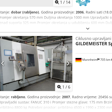
1
/
14
Stanje:
dobar (rabljeno)
, Godina proizvodnje:
2006
, Radni sati (18.
Promjer okretanja 570 mm Duljina okretanja 1000 mm Upravljački s
iznad suporta 325 mm Promjer okretanja u udubljenju 600 mm Dulj
vretena 83 mm Promjer osovine vretena u prednjem ležaju 120 mm
1100 mm Maksimalna težina obratka 1200 kg Broj okretaja osovine v
Ciklusno upravljani 
2500 o/min Stupnjevi prijenosa 2 Brzi hod - uzdužno/poprečno 10 
GILDEMEISTER
S
(60/100 % ED) 20 / 17 kW Promjer čunja potpornog stalka 80 mm Cs
potpornog stalka 200 mm Prihvat čunja potpornog stalka MK 5 Masa st
otprilike 2,95 x 1,90 x 1,82 m * Cikličko upravljanje WEILER D3 (SI
sustav za strugotine * 4-struki držač alata PARAT s raznim umetci
Mannheim
705 km
ROTA-S plus 315-92
1
/
6
Stanje:
rabljeno
, Godina proizvodnje:
2007
, Radno vrijeme: 20456 sa
Upravljački sustav: FANUC 310 i Promjer stezne glave: 175 mm Brzin
približno 8800 kg Potrebni prostor: približno 4500 x 1990 x 2300 mm 