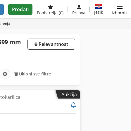
Prodati
Jezik
Popis želja
(0)
Prijava
Izbornik
karenja
0–599 mm
Relevantnost
a
Ukloni sve filtre
Aukcija
tokarilica