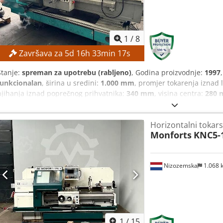
1
/
8
Završava za
5
d
16
h
33
min
16
s
Stanje:
spreman za upotrebu (rabljeno)
, Godina proizvodnje:
1997
funkcionalan
, širina u sredini:
1.000 mm
, promjer tokarenja iznad l
njihanja iznad poprečnog prihvatnika:
340 mm
, visina centra:
280
okr/min
, Bez minimalne cijene – zajamčena prodaja po najvišoj 
Raspon brzine vretena: 0 – 2.500 o/min Promjer ljuljanja: 500 mm P
Horizontalni tokarsk
površine: 570 mm Promjer okretanja iznad potpornog stalka: 340 
Monforts
KNC5-
Udaljenost međuosnica: 1.000 mm Chodpfezpxglox Acgsa OPREMA Do
Nizozemska
1.068
1
/
15