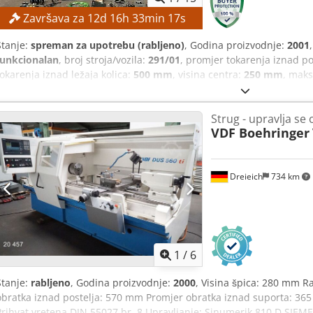
Završava za
12
d
16
h
33
min
16
s
Stanje:
spreman za upotrebu (rabljeno)
, Godina proizvodnje:
2001
funkcionalan
, broj stroja/vozila:
291/01
, promjer tokarenja iznad 
tokarenja iznad ležaja kolica:
500 mm
, visina centra:
250 mm
, maks
udaljenost između centara:
1.500 mm
, TEHNIČKE KARAKTERISTIKE P
platforme: 500 mm Promjer obrade preko suporta: 290 mm Raspon b
Strug - upravlja se
Promjer prolaza vretena: 70 mm Chedozrmq Djpfx Acgea Visina iz
VDF Boehringer
između centara: 1.500 mm Širina strojne platforme: 365 mm DETALJ
unosa Priključna snaga: 15 kW Dimenzije i težina Dimenzije za transp
mm (?) Težina za transport: 3.300 kg OPREMA Dokumentacija Dokum
Dreieich
734 km
1
/
6
Stanje:
rabljeno
, Godina proizvodnje:
2000
, Visina špica: 280 mm 
obratka iznad postelja: 570 mm Promjer obratka iznad suporta: 36
Prihvat vretena DIN 55027 br. 8 Upravljanje: Sinumerik 810 D SIEME