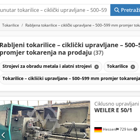
Pretraži
Tokarilice
Rabljena tokarilice – ciklički upravljane – 500–599 mm promjer to
Rabljeni tokarilice – ciklički upravljane – 50
promjer tokarenja na prodaju
(37)
Strojevi za obradu metala i alatni strojevi
Tokarilice
Tokarilice – ciklički upravljane – 500–599 mm promjer tokarenj
Ciklusno upravljani 
WEILER
E 50/1
Hessen
729 km