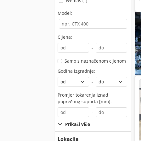
Wemas
(1)
Model:
Cijena:
s
-
Samo s naznačenom cijenom
Godina izgradnje:
-
Promjer tokarenja iznad
poprečnog suporta [mm]:
-
Prikaži više
Lokacija