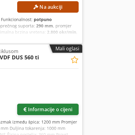
Na aukciji
, Funkcionalnost:
potpuno
poprečnog suporta:
290 mm
, promjer
imalna brzina vretena:
2.800 okr/min
,
romjer obrade preko strojne
rzine vretena: 2 – 2.800 o/min
Mali oglasi
 ciklusom
među centara: 250 mm Udaljenost
VDF DUS 560 ti
I STROJA Upravljanje: Učenje putem
ort (D × Š × V): 3.700 × 1.650 × 1.900
entacija CE oznaka
Informacije o cijeni
Razmak između špica: 1200 mm Promjer
5 mm Duljina tokarenja: 1000 mm
NS Širina postelja: 360 mm Provrt