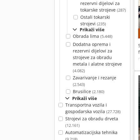
rezervni dijelovi za
tokarske strojeve
(287)
Ostali tokarski
strojevi
(235)
Prikaži više
Obrada lima
(5.448)
Dodatna oprema i
rezervni dijelovi za
strojeve za obradu
metala i alatne strojeve
(4.082)
Zavarivanje i rezanje
(2.543)
Brusilice
(2.180)
Prikaži više
Transportna vozila i
gospodarska vozila
(27.728)
Strojevi za obradu drveta
(12.161)
Automatizacijska tehnika
(9.218)