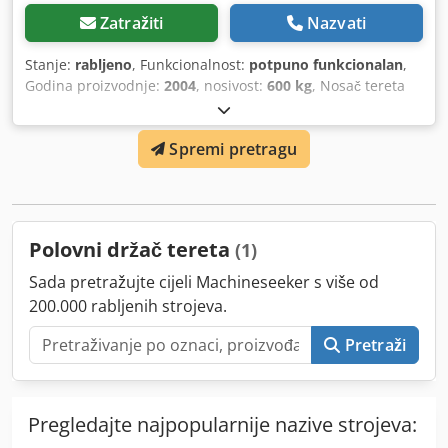
Zatražiti
Nazvati
Stanje:
rabljeno
, Funkcionalnost:
potpuno funkcionalan
,
Godina proizvodnje:
2004
, nosivost:
600 kg
, Nosač tereta
ISO klasa: ISO klasa 2 = 1.000 - 2.500 kg Stanje: Spreman za
rad i potpuno funkcionalan Tehničko stanje: dobro Dsdpfx
Spremi pretragu
Asyz E N Teccekr
Polovni držač tereta
(1)
Sada pretražujte cijeli Machineseeker s više od
200.000 rabljenih strojeva.
Pretraži
Pregledajte najpopularnije nazive strojeva: