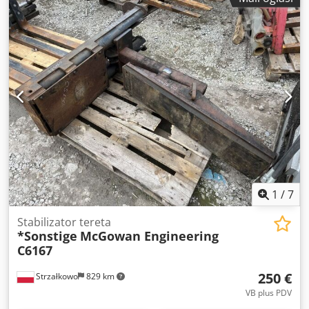
1
/
7
Stabilizator tereta
*Sonstige
McGowan Engineering
C6167
250 €
Strzałkowo
829 km
VB plus PDV