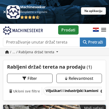
Machineseeker
Na aplikaciju
Besplatno u trgovini
Prodati
Pretraži
/ ... / Rabljena držač tereta
Rabljeni držač tereta na prodaju
(1)
Filter
Relevantnost
Viljuškari i industrijski kamioni
Ukloni sve filtre
Mali oglasi