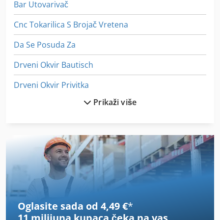
Bar Utovarivač
Cnc Tokarilica S Brojač Vretena
Da Se Posuda Za
Drveni Okvir Bautisch
Drveni Okvir Privitka
Prikaži više
Držač Noža Nit
Lm Vodič
On 06 Utovarivačem
On 08 Utovarivačem
Parat Držač Alata
Oglasite sada od 4,49 €
*
Podizni Stol S Valjkastim Transporterima
11 milijuna kupaca
čeka na vas