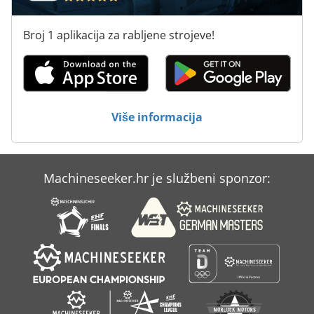
Utor I Pin Za
Broj 1 aplikacija za rabljene strojeve!
Za Prtljage
Zatvori Okvir
Više informacija
Machineseeker.hr je službeni sponzor: