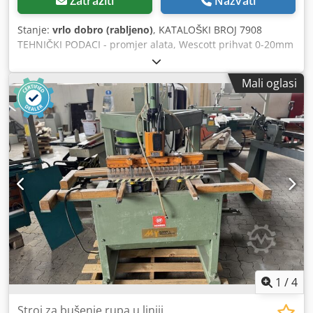
Zatražiti
Nazvati
Stanje:
vrlo dobro (rabljeno)
, KATALOŠKI BROJ 7908
TEHNIČKI PODACI - promjer alata, Wescott prihvat 0-20mm
- maksimalna dubina rupa 155mm - maksimalna duljina
glodanja 250mm - podešavanje bušilnog uređaja
Mali oglasi
naprijed/natrag, desno/lijevo + kut - podešavanje stola
gore/dolje - kut zakretanja stola 0-45˚ - dimenzije radnog
stola 600x320mm - četverostruka glava 16-22-25-32mm -
pritisni držači materijala 2 kom Cjdpfxozr I H Tj Aqtorf -
snaga motora 2,2kW - dimenzije d/š/v 1050x800x1250mm -
težina 200kg PREDNOSTI – njemačka proizvodnja – vrlo
dobro stanje – ekscentrične stege, 2 kom – nije ponovno
bojana – rabljena bušilica Neto cijena: 6.500 PLN Neto
cijena: 1.550 EUR (ovisno o tečaju 4,2 EUR) (Cijene se mogu
mijenjati ovisno o većim kolebanjima tečaja)
1
/
4
Stroj za bušenje rupa u liniji