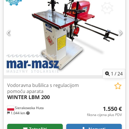
1
/
24
Vodoravna bušilica s regulacijom
pomoću aparata
WINTER
LBM 200
1.550 €
Sierakowska Huta
1.044 km
fiksna cijena plus PDV