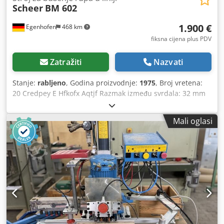
Scheer
BM 602
1.900 €
Egenhofen
468 km
fiksna cijena plus PDV
Zatražiti
Nazvati
Stanje:
rabljeno
, Godina proizvodnje:
1975
, Broj vretena:
20 Credpey E Hfkofx Aqtjf Razmak između svrdala: 32 mm
Priključna snaga: 1,8 kW
Mali oglasi