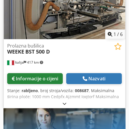
1
/
6
Prolazna bušilica
WEEKE
BST 500 D
Italija
417 km
Informacije o cijeni
Nazvati
Stanje:
rabljeno
, broj stroja/vozila:
008687
, Maksimalna
širina ploče: 1000 mm Cedpfx Ajzmmt Ioqtorf Maksimalna
dužina ploče: 2500 mm Broj agregata: 8 Bočne
horizontalne grupe: da