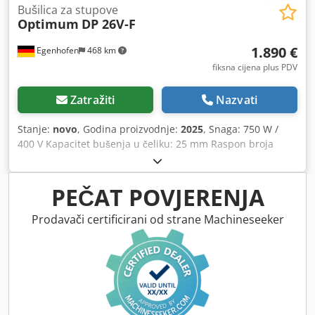
Bušilica za stupove
Optimum
DP 26V-F
1.890 €
Egenhofen
468 km
fiksna cijena plus PDV
Zatražiti
Nazvati
Stanje:
novo
, Godina proizvodnje:
2025
, Snaga: 750 W /
400 V Kapacitet bušenja u čeliku: 25 mm Raspon broja
okretaja: 60 – 3050 o/min Prihvat vretena: MK3 Hod pinole:
95 mm Vreteno izmak: 209 mm Veličina stola: 308 mm x
308 mm Brzostezna glava: 1 – 16 mm Csdjir Embspfx
PEČAT POVJERENJA
Aqtorf Težina: 107 kg
Prodavači certificirani od strane Machineseeker