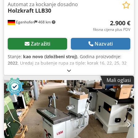
Automat za kockanje dosadno
Holzkraft
LLB30
2.900 €
Egenhofen
468 km
fiksna cijena plus PDV
Zatražiti
Nazvati
Stanje:
kao novo (izložbeni stroj)
, Godina proizvodnje:
2022
, Uređaj za bušenje rupa za tiple: korak 16, 22, 25, 32
Dubina bušenja: 150 mm Duljina izdužene rupe: 250 mm
Raspon podešavanja visine: 145 mm Snaga motora: 1,5kW
Mali oglasi
Brzina: 3000 o/min Credpfxsgzlq Es Aqtjf Usisni priključak:
100 mm Duljina stroja: 1280 mm Širina stroja: 960 mm
Težina: 160 kg