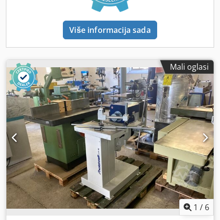
Više informacija sada
Mali oglasi
1
/
6