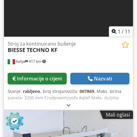
1
/
11
Stroj za kontinuirano bušenje
BIESSE
TECHNO KF
Italija
417 km
Informacije o cijeni
Nazvati
Stanje:
rabljeno
, broj stroja/vozila:
007869
, Maks. širina
panela: 3200 mm Crsdpswimzyofx Aqtef Maks. duljina
panela: 800 mm Broj agregata: 5 Bočne horizontalne
grupe: da
Mali oglasi