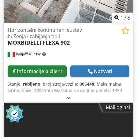
1
/
5
Horizontalni kontinuirani sustav
bušenja i zabijanja tipli
MORBIDELLI
FLEXA 902
Italija
417 km
Informacije o cijeni
Nazvati
Stanje:
rabljeno
, broj stroja/vozila:
005448
, Maksimalna
širina ploče: 3000 mm Maksimalna duljina panela: 1350
mm Ne. Brizgalice: 24 Crsdpfxjwcydzo Aqtsf
Mali oglasi