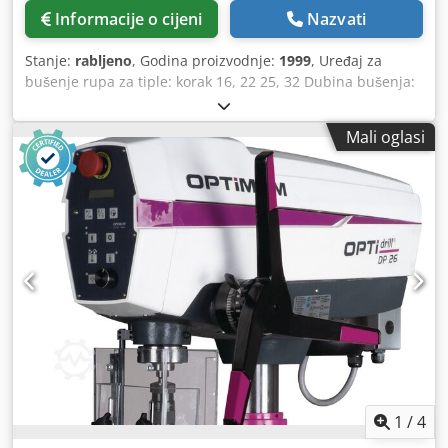
Informacije o cijeni
Nazvati
Stanje:
rabljeno
, Godina proizvodnje:
1999
, Uređaj za
bušenje rupa za tiple: korak 16, 22 25, 32 Dubina bušenja:
145 mm Duljina utora: 240 mm Raspon podešavanja visine:
135 mm Snaga motora: 1,5kW Brzina: 2800 o/min Priključak
Mali oglasi
za izvlačenje: 100 mm Duljina stroja: 1280 mm Širina
stroja: 960 mm Težina: 250 kg Cedpjv S Diujfx Aqtjrf
1
/
4