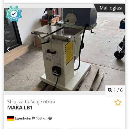
135 mm Snaga motora: 1,3 / 1,8 kW Brzina: 1400 / 2800
Mali oglasi
o/min Pritisni uređaj: ručni Priključak za odvod: 100 mm
Duljina stroja: 1280 mm Širina stroja: 960 mm Cedjwhuu
Ejpfx Aqtjrf Težina: 300 kg
1
/
6
Stroj za bušenje utora
MAKA
LB1
Egenhofen
468 km