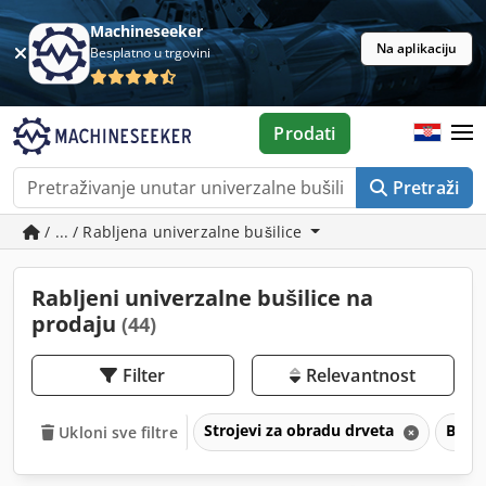
Machineseeker
Na aplikaciju
Besplatno u trgovini
Prodati
Pretraži
/ ... / Rabljena univerzalne bušilice
Rabljeni univerzalne bušilice na
prodaju
(44)
Filter
Relevantnost
Strojevi za obradu drveta
Bušil
Ukloni sve filtre