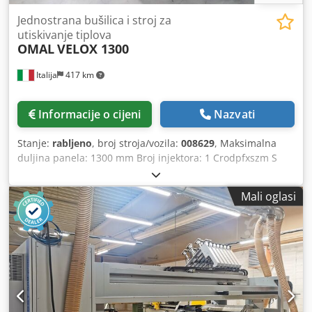
Jednostrana bušilica i stroj za
utiskivanje tiplova
OMAL
VELOX 1300
Italija
417 km
Informacije o cijeni
Nazvati
Stanje:
rabljeno
, broj stroja/vozila:
008629
, Maksimalna
duljina panela: 1300 mm Broj injektora: 1 Crodpfxszm S
Nbs Aqtof Pozicioniranje putem NC upravljačke jedinice:
da
Mali oglasi