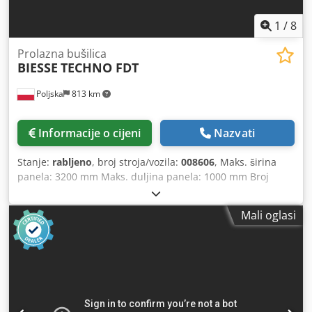
1
/
8
Prolazna bušilica
BIESSE
TECHNO FDT
Poljska
813 km
Informacije o cijeni
Nazvati
Stanje:
rabljeno
, broj stroja/vozila:
008606
, Maks. širina
panela: 3200 mm Maks. duljina panela: 1000 mm Broj
agregata: 5 Cedpozqz Rcefx Aqtorf Broj agregata: 2
Pozicioniranje putem NC upravljanja: da Bočne
Mali oglasi
horizontalne grupe: da