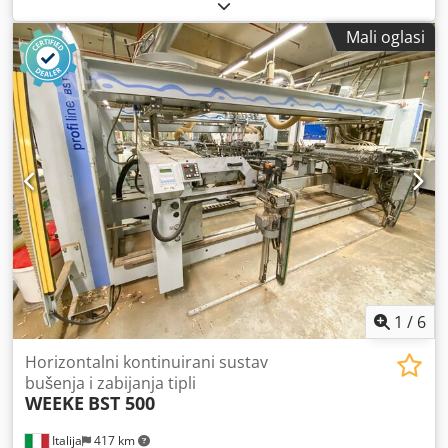
Crsdpfxsyhbhws Aqtjf Broj agregata: 4 Pozicioniranje
putem NC upravljanja: da Bočne horizontalne grupe: da
Mali oglasi
1
/
6
Horizontalni kontinuirani sustav
bušenja i zabijanja tipli
WEEKE
BST 500
Italija
417 km