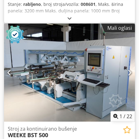
Stanje:
rabljeno
, broj stroja/vozila:
008601
, Maks. širina
panela: 3200 mm Maks. duljina panela: 1000 mm Broj
agregata: 6 Broj agregata: 4 Bočne horizontalne grupe: da
Codpfxjzbrnhe Aqtorf
Mali oglasi
1
/
22
Stroj za kontinuirano bušenje
WEEKE
BST 500