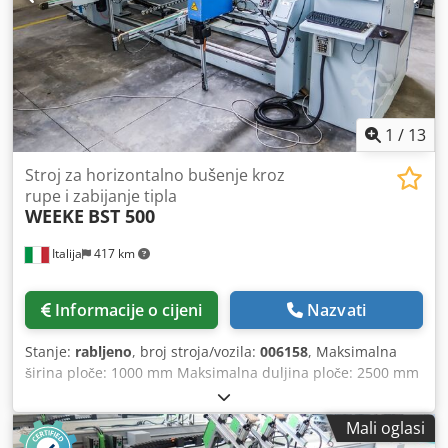
1
/
13
Stroj za horizontalno bušenje kroz
rupe i zabijanje tipla
WEEKE
BST 500
Italija
417 km
Informacije o cijeni
Nazvati
Stanje:
rabljeno
, broj stroja/vozila:
006158
, Maksimalna
širina ploče: 1000 mm Maksimalna duljina ploče: 2500 mm
Ne. Brizgaljke: 14 Crodpfx Aqjiwptuotof Pozicioniranje
putem NC kontrole: da
Mali oglasi