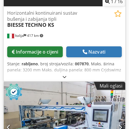
1
/
16
Horizontalni kontinuirani sustav
bušenja i zabijanja tipli
BIESSE
TECHNO KS
Italija
417 km
Informacije o cijeni
Nazvati
Stanje:
rabljeno
, broj stroja/vozila:
007870
, Maks. širina
panela: 3200 mm Maks. duljina panela: 800 mm Crjdswimz
Hspfx Aqtsf Broj agregata: 2 Broj injektora: 12
Mali oglasi