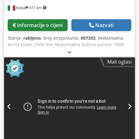
Italija
417 km
Informacije o cijeni
Nazvati
Stanje:
rabljeno
, broj stroja/vozila:
007202
, Maksimalna
širina ploče: 2500 mm Maksimalna duljina panela: 1000
mm Broj agregata: 3 Crsdpfx Aeu Rv Ukoqtof
Mali oglasi