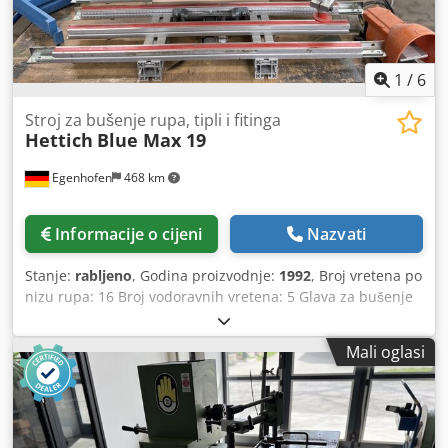
1
/
6
Stroj za bušenje rupa, tipli i fitinga
Hettich
Blue Max 19
Egenhofen
468 km
Informacije o cijeni
Nazvati
Stanje:
rabljeno
, Godina proizvodnje:
1992
, Broj vretena po
nizu rupa: 16 Broj vodoravnih vretena: 5 Glava za bušenje
za čašične šarke: da Razmak između svrdla: 32 mm
Pridrživač: da / pneumatski Potrošnja energije: 2,2 kW
Mali oglasi
Bušaća jedinica: zakretna Crsdowv Nb Nopfx Aqtjf