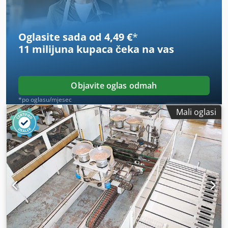
Oglasite sada od 4,49 €
*
11 milijuna kupaca
čeka na vas
Objavite oglas odmah
*po oglasu/mjesec
Mali oglasi