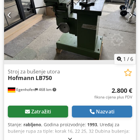
1
/
6
Stroj za bušenje utora
Hofmann
LB750
2.800 €
Egenhofen
468 km
fiksna cijena plus PDV
Zatražiti
Nazvati
Stanje:
rabljeno
, Godina proizvodnje:
1993
, Uređaj za
bušenje rupa za tiple: korak 16, 22 25, 32 Dubina bušenja:
145 mm Duljina utora: 240 mm Raspon podešavanja visine: