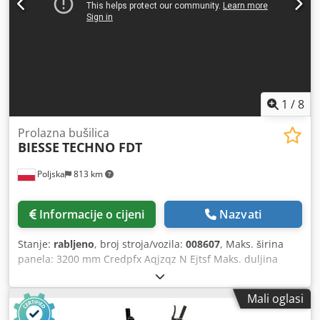
1
/
8
Prolazna bušilica
BIESSE
TECHNO FDT
Poljska
813 km
Informacije o cijeni
Nazvati
Stanje:
rabljeno
, broj stroja/vozila:
008607
, Maks. širina
panela: 3200 mm Credpfx Aqjzqz N Ejtsf Maks. duljina
panela: 1000 mm Broj agregata: 6 Broj agregata: 4 Bočne
horizontalne grupe: da
Mali oglasi