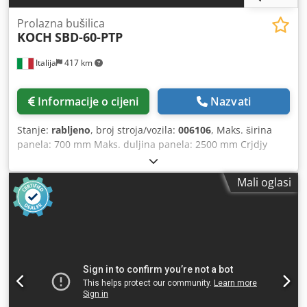
Prolazna bušilica
KOCH
SBD-60-PTP
Italija
417 km
Informacije o cijeni
Nazvati
Stanje:
rabljeno
, broj stroja/vozila:
006106
, Maks. širina
panela: 700 mm Maks. duljina panela: 2500 mm Crjdjy
Nkmmepfx Aqtsf Broj jedinica: 1 Pozicioniranje putem NC
upravljanja: da Bočne horizontalne grupe: da
Mali oglasi