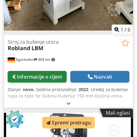
1
/
6
Stroj za bušenje utora
Robland
LBM
Egenhofen
468 km
Informacije o cijeni
Nazvati
Stanje:
novo
, Godina proizvodnje:
2022
, Uređaj za bušenje
rupa za tiple: br Dubina bušenja: 150 mm Duljina utora:
180 mm Raspon podešavanja visine: 145 mm Snaga
motora: 1,5kW Csdpfjgq Un Ajx Aqtjrf Brzina: 3000 o/min
Mali oglasi
Usisni priključak: 100 mm Duljina stroja: 1280 mm Širina
stroja: 960 mm Težina: 240 kg
Spremi pretragu