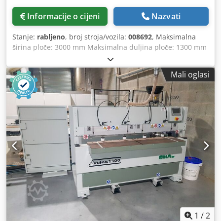
Informacije o cijeni
Nazvati
Stanje:
rabljeno
, broj stroja/vozila:
008692
, Maksimalna
širina ploče: 3000 mm Maksimalna duljina ploče: 1300 mm
Broj agregata: 1 Crsdpfx Aqeznkqmetof Broj injektora: 1
Pozicioniranje putem NC upravljačke jedinice: da
Mali oglasi
1
/
2