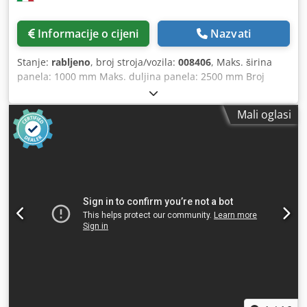
Informacije o cijeni
Nazvati
Stanje:
rabljeno
, broj stroja/vozila:
008406
, Maks. širina
panela: 1000 mm Maks. duljina panela: 2500 mm Broj
injektora: 12 Crsdpfx Ajyl Ihxjqtsf
Mali oglasi