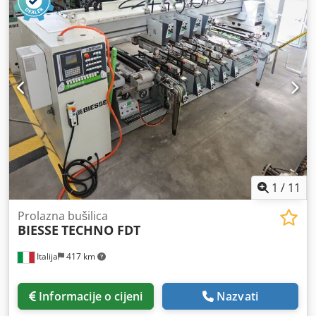
1
/
11
Prolazna bušilica
BIESSE
TECHNO FDT
Italija
417 km
Informacije o cijeni
Nazvati