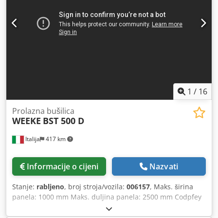
1
/
16
Prolazna bušilica
WEEKE
BST 500 D
Italija
417 km
Informacije o cijeni
Nazvati
Stanje:
rabljeno
, broj stroja/vozila:
006157
, Maks. širina
panela: 1000 mm Maks. duljina panela: 2500 mm Codpfey
Nkyajx Aqterf Broj agregata: 5 Broj agregata: 1
Pozicioniranje putem NC upravljanja: da Bočne