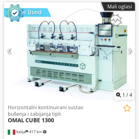
Mali oglasi
1
/
4
Horizontalni kontinuirani sustav
bušenja i zabijanja tipli
OMAL
CUBE 1300
Italija
417 km