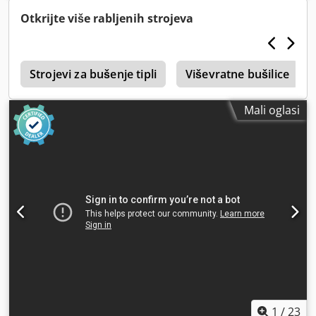
horizontalne grupe: da
Otkrijte više rabljenih strojeva
r
Strojevi za bušenje tipli
Viševratne bušilice
Mali oglasi
1
/
23