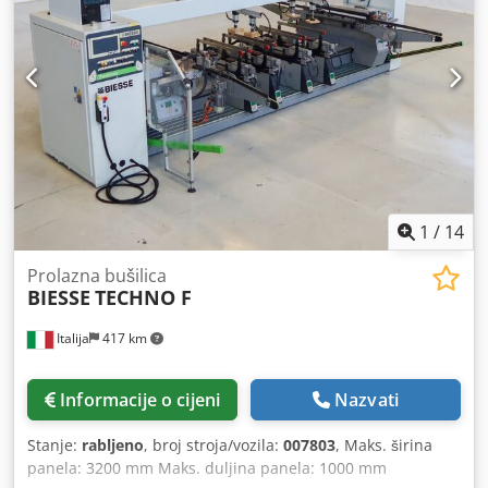
1
/
14
Prolazna bušilica
BIESSE
TECHNO F
Italija
417 km
Informacije o cijeni
Nazvati
Stanje:
rabljeno
, broj stroja/vozila:
007803
, Maks. širina
panela: 3200 mm Maks. duljina panela: 1000 mm