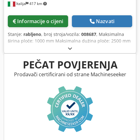
Italija
417 km
Informacije o cijeni
Nazvati
Stanje:
rabljeno
, broj stroja/vozila:
008687
, Maksimalna
širina ploče: 1000 mm Maksimalna dužina ploče: 2500 mm
Cedpfozmmt Iex Abgjrf Broj agregata: 8 Bočne horizontalne
grupe: da
PEČAT POVJERENJA
Prodavači certificirani od strane Machineseeker