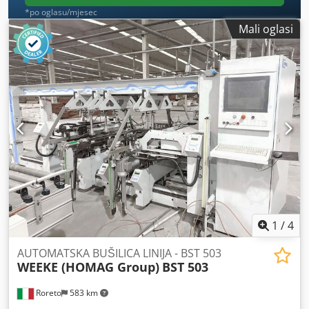
*po oglasu/mjesec
Mali oglasi
1
/
4
AUTOMATSKA BUŠILICA LINIJA - BST 503
WEEKE (HOMAG Group)
BST 503
Roreto
583 km