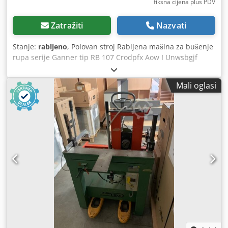
fiksna cijena plus PDV
Zatražiti
Nazvati
Stanje:
rabljeno
, Polovan stroj Rabljena mašina za bušenje
rupa serije Ganner tip RB 107 Crodpfx Aow I Unwsbgjf
Mbr.: 121627 Snaga motora: 1,5 kW Brzina motora: 2800
o/min 1 greda za bušenje sa 26 vretena, središnji razmak
Mali oglasi
32 mm 3 uređaja za držanje 1 nožni prekidač Dostupnost:
kratkoročno Mjesto: Röllbach