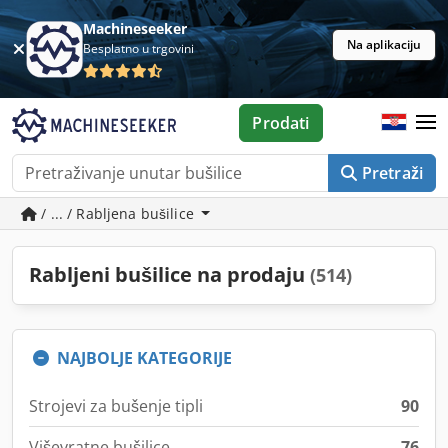
Machineseeker
Na aplikaciju
Besplatno u trgovini
Prodati
Pretraži
/ ... / Rabljena bušilice
Rabljeni bušilice na prodaju
(514)
NAJBOLJE KATEGORIJE
Strojevi za bušenje tipli
90
Viševratne bušilice
76