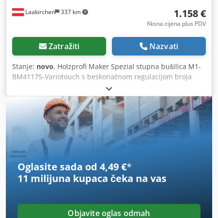
1.158 €
Laakirchen
337 km
fiksna cijena plus PDV
Zatražiti
Nazvati
Stanje:
novo
, Holzprofi Maker Spezial stupna bušilica M1-
BM4117S-Variotouch s beskonačnom regulacijom broja
okretaja. Bezčetkasti motor upravlja se izravno bez pogona
remenom, bez gubitka snage! Elektroničko upravljanje s
kombiniranim čipom i softverskim kontrolnim sustavom.
Zaslon osjetljiv na dodir, uređaj za rezanje navoja,
automatska funkcija start/stop pri radu s vretenom,
lijevi/desni hod, LED svjetlo i križni laserski pokazivač. S
dodatno ojačanim stolom – pogodno i za stege. Cedpfx
Abex H Ukkogjrf
Oglasite sada od 4,49 €
*
11 milijuna kupaca
čeka na vas
Objavite oglas odmah