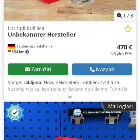
1
/
3
Lot tipli bušilica
Unbekannter Hersteller
470 €
Tauberbischofsheim
654 km
VB plus PDV
Zatražiti
Nazvati
Stanje:
rabljeno
, Novi, nekorišteni i rabljeni svrdla za
bušenje rupica, kao što je prikazano na slikama. Tehnički
podaci: - Duljina: Različita - Promjer: Različit - Drška:
uglavnom 10 mm Cjdpjzrybiofx Abgorf - Težina: 4,7 kg
Mali oglasi