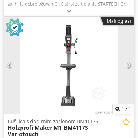
kW Broj vretena za glodanje: 3 Broj jedinica za ugradnju: 2
zalihi je dobro očuvan CNC stroj za tiplanje STARTECH CN
Vreteno za glodanje 1 Položaj: gore Broj kontroliranih osi: 3
Plus. Cijena je bez PDV-a. Csdpfx Aowtnluebgorf
Snaga motora: 4 kW Vreteno za glodanje 2 Položaj: gore
Broj kontroliranih osi: 3 Snaga motora: 4 kW Vreteno za
Mali oglasi
glodanje 3 Položaj: gore Broj kontroliranih osi: 3 Snaga
motora: 4 kW Jedinica za žljebove Položaj: gore Jedinica za
ugradnju 1 Broj injektora: 1 Broj spremnika: 1 Jedinica za
ugradnju 2 Broj injektora: 1 Broj spremnika: 1 Stroj za
četkanje Maks. radna širina: 800 mm Maks. širina obrade:
800 mm Maks. duljina obrade: 2.500 mm Promjer četke:
160 mm Valjkasti transporter Maks. širina ploče: 800 mm
Maks. duljina ploče: 2.500 mm Pogon za pomicanje ploče:
motorizirani remen
1
/
1
Bušilica s dodirnim zaslonom BM4117S
Holzprofi Maker
M1-BM4117S-
Variotouch