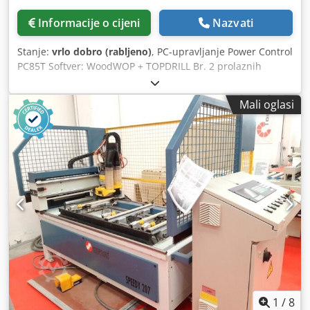
Informacije o cijeni
Nazvati
Stanje:
vrlo dobro (rabljeno)
, PC-upravljanje Power Control
PC85T Softver: WoodWOP + TOPDRILL Br. 2 prolaznih
motoriziranih transportnih traka Cjdpfxszrd Sfe Abgerf Br.
2 horizontalna bušilna nosača (digitalni prikaz pozicijskih
Mali oglasi
podataka za osi) Br. 1 bušaća jedinica za svaki horizontalni
nosač (1 x 1,5 kW) Br. 21 vretena za svaku horizontalnu
bušaću jedinicu Maks. radna širina (mm): 2500 Min. radna
širina (mm): 250 Br. 4 donja vertikalna bušilna nosača
(digitalni prikaz pozicijskih podataka za osi) Br. 2 bušaće
jedinice za svaki donji vertikalni nosač (2 x 1,5 kW) Br. 4
gornja vertikalna stezaljka za obradak Transportna traka za
odvod strugotine Ukupna priključna snaga (kW): 35
1
/
8