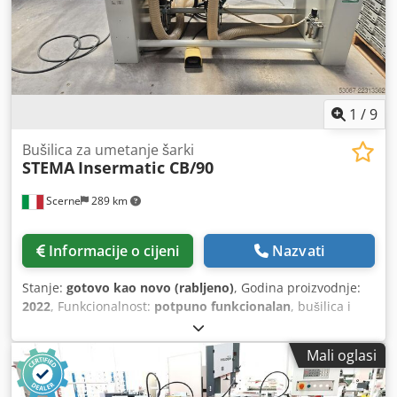
1
/
9
Bušilica za umetanje šarki
STEMA
Insermatic CB/90
Scerne
289 km
Informacije o cijeni
Nazvati
Stanje:
gotovo kao novo (rabljeno)
, Godina proizvodnje:
2022
, Funkcionalnost:
potpuno funkcionalan
, bušilica i
stroj za ugradnju šarki Codpfx Abjzk Tpwogjrf
Mali oglasi