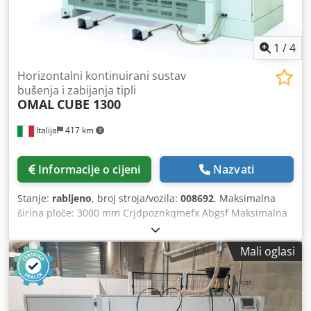
1
/
4
Horizontalni kontinuirani sustav
bušenja i zabijanja tipli
OMAL
CUBE 1300
Italija
417 km
Informacije o cijeni
Nazvati
Stanje:
rabljeno
, broj stroja/vozila:
008692
, Maksimalna
širina ploče: 3000 mm Crjdpoznkqmefx Abgsf Maksimalna
duljina ploče: 1300 mm Broj agregata: 1 Broj injektora: 1
Pozicioniranje putem NC upravljačke jedinice: da
Mali oglasi