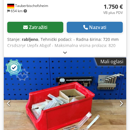
1.750 €
Tauberbischofsheim
654 km
VB plus PDV
Zatražiti
Nazvati
Stanje:
rabljeno
, Tehnički podaci: - Radna širina: 720 mm
Crsdszryr Uepfx Abgof - Maksimalna visina prolaza: 820
mm - Dubina bušenja, vertikalno: 45 mm, horizontalno:
120 mm
Mali oglasi