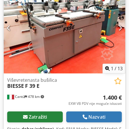
1
/
13
Viševretenasta bušilica
BIESSE
F 39 E
1.400 €
Cantù
478 km
EXW VB PDV nije moguće iskazati
Zatražiti
Nazvati
Stanje:
dobar (rabljeno)
, Kod: 0318 Marka: BIESSE Model: F