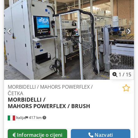
bušenja panela veličine 2800 mm. Vertikalni pneumatski
hod alata 60 mm. Maksimalna debljina panela 50 mm.
Vakuum pumpa 16 m3/h za pričvršćivanje panela. Promjer
vakuumske čaše 80 mm. Cilindri za pričvršćivanje za uske
radne komade uz fiksne stražnje graničnike. Višenamjenski
upravljački sustav, opremljen interaktivnim grafičkim
programiranjem, 9" zaslonom, programima za bušenje,
optimizacijom radnog ciklusa, grafičkim, parametarskim i
dijagnostičkim načinima rada. Sigurnosna zaštita: tepih
osjetljiv na prisutnost ljudi. Crodpfxozp D Nlo Abgef
Ukupne dimenzije – stroj: 2500 x 1500 x 1800 mm – težina
860 kg. Ukupne dimenzije – električna upravljačka ploča:
1
/
15
800 x 550 x 1100 mm – težina 120 kg.
MORBIDELLI / MAHORS POWERFLEX /
ČETKA
MORBIDELLI /
MAHORS
POWERFLEX / BRUSH
Italija
417 km
Informacije o cijeni
Nazvati