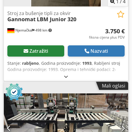
1
/
4
Stroj za bušenje tipli za okvir
Gannomat
LBM Junior 320
3.750 €
Njemačka
498 km
fiksna cijena plus PDV
Zatražiti
Nazvati
Stanje:
rabljeno
, Godina proizvodnje:
1993
, Rabljeni stroj
Godina proizvodnje: 1993. Oprema i tehnički podaci: 2-
čeljusna bušilica za prihvat osovine do 20 mm Pneumatsko
podešavanje pozicije na 2 razine 0-100 mm Maks. dubina
Mali oglasi
bušenja 150 mm Precizna rešetkasta šina 12 mm Cedpfx
Aow I Uy Tebgorf Centralno zaključavanje i poprečno
podešavanje 2 pneumatska sigurnosna stezna cilindra
Motor 1,5 kW Brzina vrtnje 2800 o/min Uređaj za bušenje
dugih rupa spuštajući s 2 programska graničnika Težina
stroja cca 310 kg Dimenzije stroja (ŠxDxV) 1100 x 1100 x
1500 mm (bez graničnika) Dostupnost: odmah Lokacija:
Röllbach