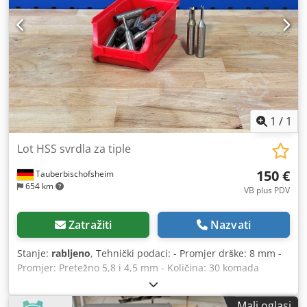
1
/
1
Lot HSS svrdla za tiple
150 €
Tauberbischofsheim
654 km
VB plus PDV
Zatražiti
Nazvati
Stanje:
rabljeno
, Tehnički podaci: - Promjer drške: 8 mm -
Promjer: Pretežno 5,8 i 4,5 mm - Količina: 30 komada
Codpfx Ajzrya Esbgorf - Materijal: HSS (brzorezni čelik) -
Stanje: Kao novo
Mali oglasi