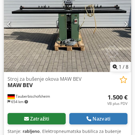
1
/
8
Stroj za bušenje okova MAW BEV
MAW
BEV
1.500 €
Tauberbischofsheim
654 km
VB plus PDV
Zatražiti
Nazvati
Stanje:
rabljeno
, Elektropneumatska bušilica za bušenje