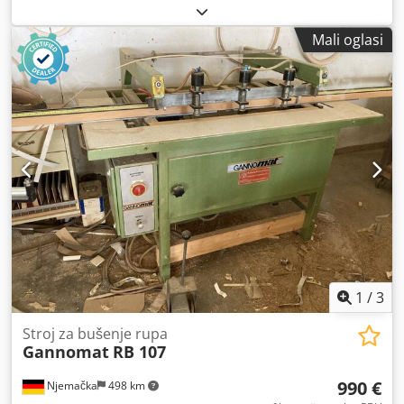
Nbopfx Abgsrf Pozicioniranje putem NC upravljačke
jedinice: da
Mali oglasi
1
/
3
Stroj za bušenje rupa
Gannomat
RB 107
990 €
Njemačka
498 km