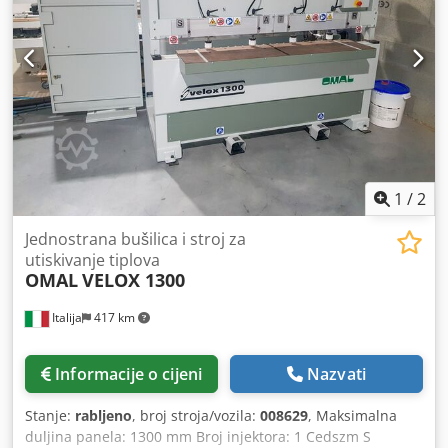
1
/
2
Jednostrana bušilica i stroj za
utiskivanje tiplova
OMAL
VELOX 1300
Italija
417 km
Informacije o cijeni
Nazvati
Stanje:
rabljeno
, broj stroja/vozila:
008629
, Maksimalna
duljina panela: 1300 mm Broj injektora: 1 Cedszm S