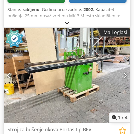
Stanje:
rabljeno
, Godina proizvodnje:
2002
, Kapacitet
bušenja 25 mm nosač vretena MK 3 Mjesto skladištenja:
Nattheim Cedpfx Aevvi Auebgsrf
Mali oglasi
1
/
4
Stroj za bušenje okova Portas tip BEV