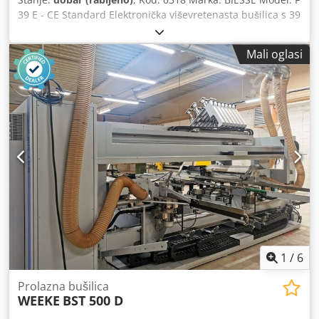
39 E - CE Standard Elektronička viševretenasta bušilica s 39
vretena za namještaj, stolariju, izradu namještaja po mjeri,
panele, kuhinje, kupaonski namještaj, vrata, prozorske
Mali oglasi
okvire i razne druge namjene - CE Standard. Pogodna za
horizontalno i vertikalno bušenje, a zahvaljujući zupčastom
motoru i ručnom kotaču može izvoditi sva međubuženja
između 0 i 90°. Elektronička kontrola Tehnički podaci: Broj
vretena: 39 Brzina okretanja vretena: 4000 o/min Razmak
između vretena: 32 mm Max. razmak bušenja: 1216 mm
Dubina bušenja: 65 mm Snaga motora bušaće glave: 2,3 +
2,3 KS Radni tlak zraka: 6 bara Instalirana električna snaga:
4,1 kW Dimenzije stroja (mm): 1800 x 1140 x 1600 (V)
Težina: 700 kg STROJ SE PRODAJE U STANJU U KOJEM SE
NALAZI NIJE REKONSTRUIRAN Codpfx Aboy Tt Rpsgorf
1
/
6
Prolazna bušilica
WEEKE
BST 500 D