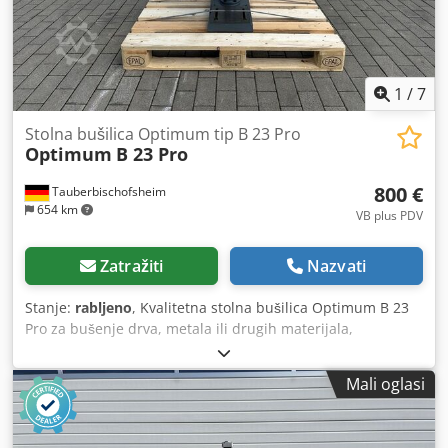
1
/
7
Stolna bušilica Optimum tip B 23 Pro
Optimum
B 23 Pro
800 €
Tauberbischofsheim
654 km
VB plus PDV
Zatražiti
Nazvati
Stanje:
rabljeno
, Kvalitetna stolna bušilica Optimum B 23
Pro za bušenje drva, metala ili drugih materijala,
opremljena brzim steznim sustavom. Cjdpjzrytljfx Abgorf
Tehnički podaci: - Prihvat vretena: MK 2 - Nazivna snaga:
Mali oglasi
750 W // 400 V // 50 Hz