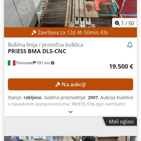
1
/
50
Završava za
12
d
4
h
50
min
41
s
Bušilna linija / protočna bušilica
PRIESS
BMA DLS-CNC
Piemonte
591 km
19.500 €
Na aukciji
Stanje:
rabljeno
, Godina proizvodnje:
2007
, Aukcija bušilice
s navedenim komponentama: PRIESS EIN-Igel (vertikalni
sustav za skladištenje) PRIESS BAT-DTW-CNC PRIESS BAT-
DTW-CNC PRIESS BMA DLS-CNC WANDRES CVT 05/1000
Mali oglasi
PRIESS sustav za transport TEHNIČKI PODACI Vertikalni
sustav za skladištenje Maks. širina ploče: 500 mm Maks.
duljina ploče: 1.500 mm CNC bušilica Vrsta obrade: