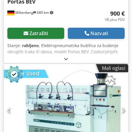
Portas
BEV
900 €
Miltenberg
680 km
VB plus PDV
Zatražiti
Nazvati
Stanje:
rabljeno
, Elektropneumatska bušilica za bušenje
okruglih traka ili okova, model Portas BEV. Codezrytrjpfx
Abgorf Tehnički podaci: - Stol: približno 300 x 37 cm -
Težina: 180 kg
Mali oglasi