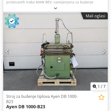
prstenastih traka MAW BEV, namijenjena za bušenje
prstenastih traka ili nosača. Tehnički podaci: - Radna
površina: 300 x 37 cm - Motor: 1,6 kW Cjdpszrytfsfx Abgerf
Mali oglasi
- Težina: 180 kg
1
/
7
Stroj za bušenje tiplova Ayen DB 1000-
B23
Ayen
DB 1000-B23