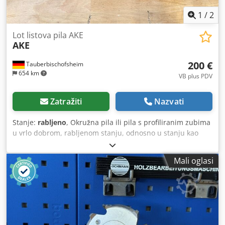
1
/
2
Lot listova pila AKE
AKE
200 €
Tauberbischofsheim
654 km
VB plus PDV
Zatražiti
Nazvati
Stanje:
rabljeno
, Okružna pila ili pila s profiliranim zubima
u vrlo dobrom, rabljenom stanju, odnosno u stanju kao
novo. Tehnički podaci: - Promjer: 250 mm Chsdozryc Tepfx
Ak Uoa - Promjer otvora: 70 mm - Širina: 6,0 mm - Širina
Mali oglasi
klina: 20 mm - Broj oštrica: 20+2