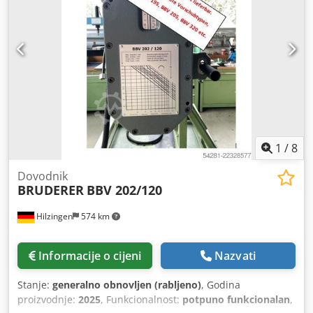
1
/
8
Dovodnik
BRUDERER
BBV 202/120
Hilzingen
574 km
Informacije o cijeni
Nazvati
Stanje:
generalno obnovljen (rabljeno)
, Godina
proizvodnje:
2025
, Funkcionalnost:
potpuno funkcionalan
,