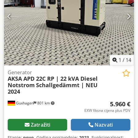
1
/
14
Generator
AKSA APD 22C RP | 22 kVA Diesel
Notstrom
Schallgedämmt | NEU
2024
5.960 €
Guxhagen
801 km
EXW fiksna cijena plus PDV
Zatražiti
Nazvati
Stanje:
novo
, Godina proizvodnje:
2023
, Funkcionalnost: