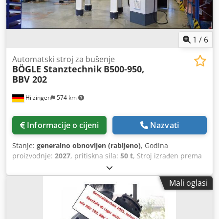
integrirani punjač, gel baterije
1
/
6
Automatski stroj za bušenje
BÖGLE Stanztechnik
B500-950,
BBV 202
Hilzingen
574 km
Informacije o cijeni
Nazvati
Stanje:
generalno obnovljen (rabljeno)
, Godina
proizvodnje:
2027
, pritiskna sila:
50 t
, Stroj izrađen prema
narudžbi: Cedpozlqk Usfx Ak Uoha Brzi stroj za probijanje
B500-950, potpuno obnovljen Duljina stola 950 mm,
Mali oglasi
moguće i 1150 mm ili 1250 mm, Podesivi hod od 16 do 51
mm, Kao alternativa sustavu za dovod materijala Bruderer
BBV 202/120, može se ugraditi servo sustav za dovod.
Kontaktirajte nas za detaljne ponude.