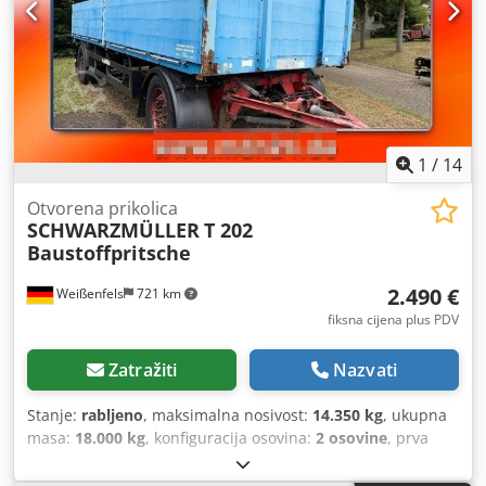
1
/
14
Otvorena prikolica
SCHWARZMÜLLER
T 202
Baustoffpritsche
2.490 €
Weißenfels
721 km
fiksna cijena plus PDV
Zatražiti
Nazvati
Stanje:
rabljeno
, maksimalna nosivost:
14.350 kg
, ukupna
masa:
18.000 kg
, konfiguracija osovina:
2 osovine
, prva
registracija:
03/2010
, duljina prostora za utovar:
6.800
mm
, širina utovarnog prostora:
2.500 mm
, visina