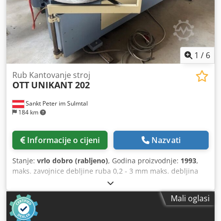
industrije: automobilska, satarska, strojarstvo,
zrakoplovstvo, medicinska tehnologija. Csdpfezqbg Rsx Ak
Ujha
1
/
6
Rub Kantovanje stroj
OTT
UNIKANT 202
Sankt Peter im Sulmtal
184 km
Informacije o cijeni
Nazvati
Stanje:
vrlo dobro (rabljeno)
, Godina proizvodnje:
1993
,
maks. zavojnice debljine ruba 0,2 - 3 mm maks. debljina
ruba čvrste trake15 mm brzina punjenja 12/18 m / min
vrijeme grijanja ljepljive ploče oko 6 min autom. traka
Mali oglasi
magazin zavojnica maramica za grijanje lonac za ispiranje
Podloga za obrubljivanje radijus podrezivanje upravljačke