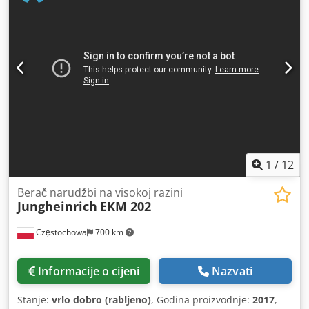
ploče izvlačivi komad nosača otkaza kapuljača duljina
stroja 3800 mm Savjetovati rabljene strojeve: • Tehnički
podaci bez obveza, pogreške i međuprostorne rezerve
prodaje. • Cijena se smatra bivšom cijenom. • Svi proizvodi
ili strojevi kupljeni su kako se vidi bez ikakvog prava na
jamstvo. • Kupac ostaje na pregledu stroja prije nego što
nađete. • Posebni aranžmani su mogući, ali vrijede samo u
pisanom obliku. (Na vaše upite odgovaramo samo uz
navedenu adresu + telefonski broj!) Csdpefbr S Rofx Ak
Usha
1
/
12
Berač narudžbi na visokoj razini
Jungheinrich
EKM 202
Częstochowa
700 km
Informacije o cijeni
Nazvati
Stanje:
vrlo dobro (rabljeno)
, Godina proizvodnje:
2017
,