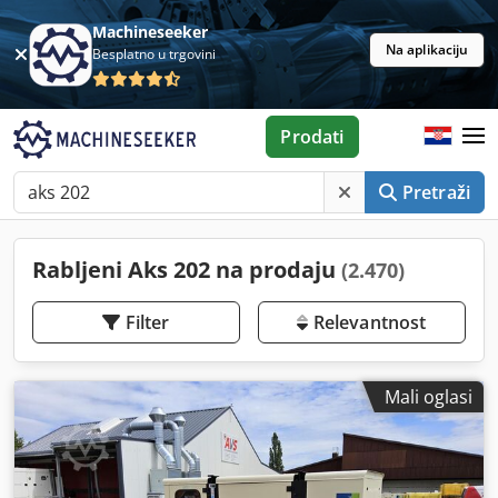
Machineseeker
Na aplikaciju
Besplatno u trgovini
Prodati
Pretraži
Rabljeni Aks 202 na prodaju
(2.470)
Filter
Relevantnost
Mali oglasi