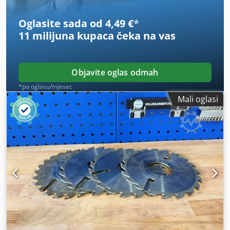
Oglasite sada od 4,49 €
*
11 milijuna kupaca
čeka na vas
Objavite oglas odmah
*po oglasu/mjesec
Mali oglasi