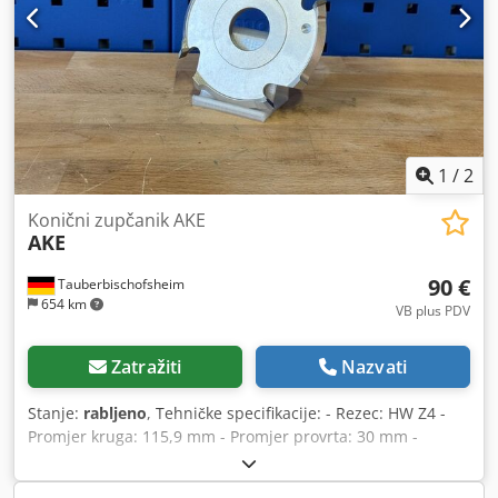
1
/
2
Konični zupčanik AKE
AKE
90 €
Tauberbischofsheim
654 km
VB plus PDV
Zatražiti
Nazvati
Stanje:
rabljeno
, Tehničke specifikacije: - Rezec: HW Z4 -
Promjer kruga: 115,9 mm - Promjer provrta: 30 mm -
Duljina: 5,5 mm - Materijal: čelik - Označavanje: MAN
Chedpfxjzryb Ao Ak Uja