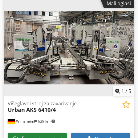
Mali oglasi
utovarnog prostora:
800 mm
,
1
/
5
Višeglavni stroj za zavarivanje
Urban
AKS 6410/4
Wimsheim
639 km