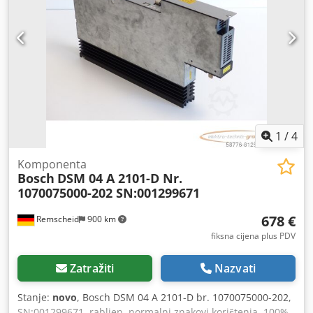
1
/
4
Komponenta
Bosch
DSM 04 A 2101-D Nr.
1070075000-202 SN:001299671
678 €
Remscheid
900 km
fiksna cijena plus PDV
Zatražiti
Nazvati
Stanje:
novo
, Bosch DSM 04 A 2101-D br. 1070075000-202,
SN:001299671, rabljen, normalni znakovi korištenja, 100%