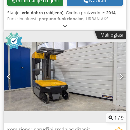
Informacije o cijeni
Nazvati
Stanje:
vrlo dobro (rabljeno)
, Godina proizvodnje:
2014
,
Funkcionalnost:
potpuno funkcionalan
, URBAN AKS
6410/4, četveroglava strojna za zavarivanje, smjer
zavarivanja od desna prema lijeva, maksimalne dimenzije
Mali oglasi
zavara: 2700 x 2500 mm, upravljački sustav Windows,
ograničenje širine zavara od 0,2 mm za profilirane
elemente u boji, prethodno korištena u režimu rada s
jednom smjenom, tehnički obnovljena i u potpunosti
funkcionalna. Chjdpfx Aksznwq Tj Usa
1
/
9
Komisioner narudžbi srednjeg dizanja