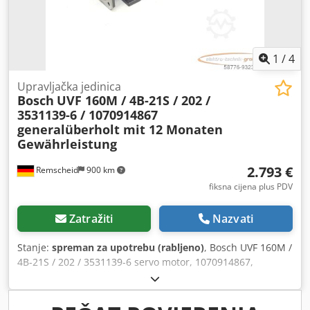
1
/
4
Upravljačka jedinica
Bosch
UVF 160M / 4B-21S / 202 /
3531139-6 / 1070914867
generalüberholt mit 12 Monaten
Gewährleistung
2.793 €
Remscheid
900 km
fiksna cijena plus PDV
Zatražiti
Nazvati
Stanje:
spreman za upotrebu (rabljeno)
, Bosch UVF 160M /
4B-21S / 202 / 3531139-6 servo motor, 1070914867,
profesionalno kompletno remontovan i testiran sa 12
mjeseci garancije, 100% ispravan, obim isporuke kao na
slikama, na ovaj artikl ne vrijede dogovoreni popusti pri