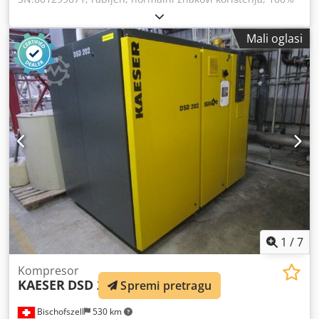
ispravan, opseg isporuke kao na slikama Chjdoi D T Umjpfx
Ak Usa
Mali oglasi
1
/
7
Kompresor
KAESER
DSD 202
Spremi pretragu
Bischofszell
530 km