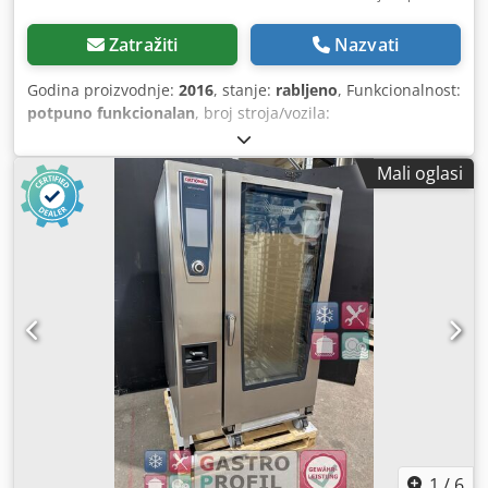
Zatražiti
Nazvati
Godina proizvodnje:
2016
, stanje:
rabljeno
, Funkcionalnost:
potpuno funkcionalan
, broj stroja/vozila:
E22SI16112554448
, Ovo je kombinirani parni konvektomat
SCC WE 202, u električnoj izvedbi, renomiranog
Mali oglasi
proizvođača Rational, proizveden 2016. godine.
Kombinirani parni konvektomat se nalazi u našoj internnoj
radionici i bit će podvrgnut temeljitom pregledu. Prodaje
se s 6 mjeseci jamstva. Kombinirani parni konvektomat
radio je samo 7673 sata. Dobit ćete račun s naznačenim
PDV-om. Usluga: Rado ćemo vam pomoći u pronalaženju
ovlaštenog Rational servisa diljem Njemačke. Tražite
određeni tip Rational uređaja? Pitajte nas, imamo pristup
širokom asortimanu rabljenih i novih uređaja. Rado ćemo
vas savjetovati o svim tipovima uređaja, bez obzira radi li
se o SCC, CM, CMP, VCC, iVario, iCombi Classic i Pro. Naša
usluga za rabljene uređaje: • 6 mjeseci jamstva na sve
električne dijelove, ograničeno na zamjenu neispravnih
dijelova, bez troškova ugradnje i skidanja • Kvalitetni
1
/
6