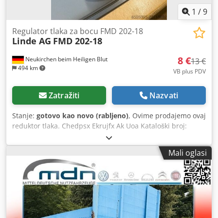
1
/
9
Regulator tlaka za bocu FMD 202-18
Linde AG
FMD 202-18
8 €
Neukirchen beim Heiligen Blut
13 €
494 km
VB plus PDV
Zatražiti
Nazvati
Stanje:
gotovo kao novo (rabljeno)
, Ovime prodajemo ovaj
reduktor tlaka. Chedpsx Ekrujfx Ak Uoa Kataloški broj:
RS3602021018 Na raspolaganju je 5 komada u stanju kao
novo. Cijena za kompletan iznos: 40 € neto. Upute za
Mali oglasi
uporabu su dostupne. Moguća dostava. Nema povrata ili
jamstva.