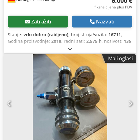
6.000 €
upravljanje dizanjem i kretanjem, što rad s EKM-om čini
vrlo učinkovitim.
fiksna cijena plus PDV
Zatražiti
Nazvati
Stanje:
vrlo dobro (rabljeno)
, broj stroja/vozila:
16711
,
Godina proizvodnje:
2018
, radni sati:
2.575 h
, nosivost:
135
kg
, visina podizanja:
3.000 mm
, vrsta goriva:
električni
,
vrsta jarbola:
drugo
, građevinska visina:
1.422 mm
,
Mali oglasi
ukupna masa:
640 kg
, 5025406 Serijski broj: 91633534
Cedpfx Akezp Hphj Usha