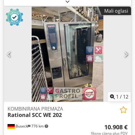
Bruderer valjkasti uvlačivač, BBV 202/120, Cedpfxozlqkbe
Ak Uoha smjer vođenja trake s lijeva na desno, za ugradnju
Mali oglasi
na BSTA 25/250 ili BSTA 50/500 automat za probijanje
Duljina izvlačenja 0–120 mm Širina valjka 120 mm Maks.
širina propuštanja trake 203 mm Maks. debljina trake 6
mm Podešavanje duljine izvlačenja motorizirano,
Generalno obnovljen 2025. Dostupno odmah. Također na
skladištu i drugi tipovi uvlačivača, poput BBV 190/85, BBV
195/85, BBV 205/120, BBV 320/200 itd. Kontaktirajte nas za
više informacija!
1
/
12
KOMBINIRANA PREMAZA
Rational
SCC WE 202
10.908 €
Buseck
776 km
fiksna cijena plus PDV