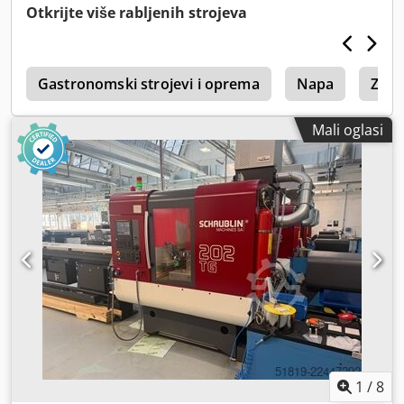
Otkrijte više rabljenih strojeva
y
Gastronomski strojevi i oprema
Napa
Zid 
Mali oglasi
1
/
8