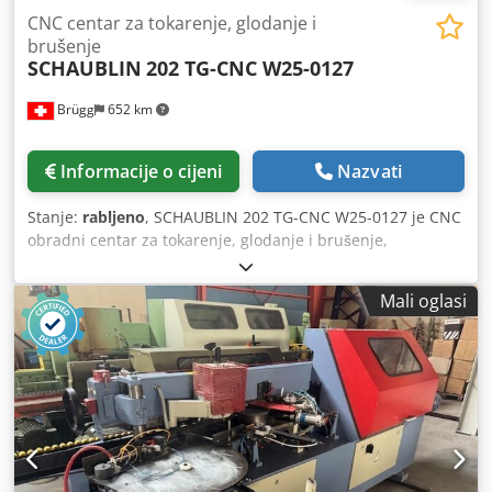
CNC centar za tokarenje, glodanje i
brušenje
SCHAUBLIN
202 TG-CNC W25-0127
Brügg
652 km
Informacije o cijeni
Nazvati
Stanje:
rabljeno
, SCHAUBLIN 202 TG-CNC W25-0127 je CNC
obradni centar za tokarenje, glodanje i brušenje,
namijenjen za preciznost, visoku točnost i pouzdanost.
Kapaciteti: 3 osi, visina centra 60 mm, Z 300 mm, X 150
Mali oglasi
mm, promjer stezne glave 19 mm (W25), razlučivost 0,0001
mm, C-os 0,0001°. Podaci: vreteno do 7000 o/min, snaga
5/6 kW, moment 26,1/35,1 Nm, brzina brzog pomaka 20
m/min, priključak 3×400 V 50 Hz, težina ≈3000 kg,
dimenzije 1930×1300×2040 mm. Dodatna oprema: sustav
za hlađenje, Ethernet, transporter strugotine, spremnik za
dijelove, učitavač LNS Express 112+, pištolj za pranje,
sustav za gašenje požara. Omogućuje uske tolerancije;