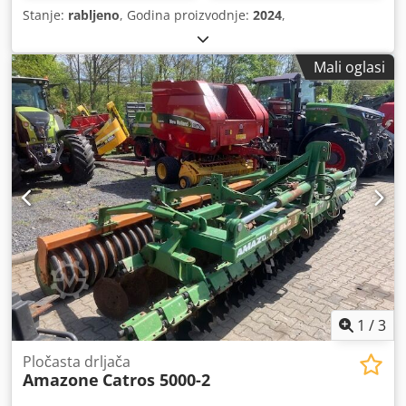
Stanje:
rabljeno
, Godina proizvodnje:
2024
,
Mali oglasi
1
/
3
Pločasta drljača
Amazone
Catros 5000-2