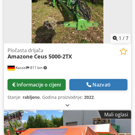
1
/
7
Pločasta drljača
Amazone
Ceus 5000-2TX
Kassel
811 km
Informacije o cijeni
Nazvati
Stanje:
rabljeno
, Godina proizvodnje:
2022
,
Mali oglasi