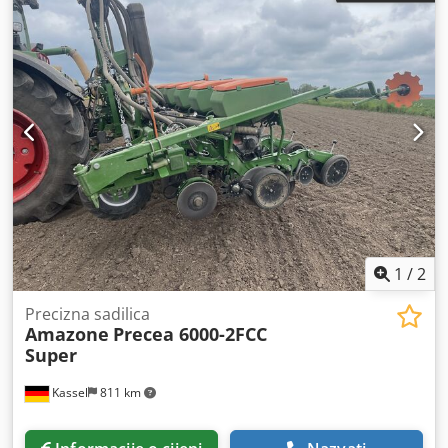
1
/
2
Precizna sadilica
Amazone
Precea 6000-2FCC
Super
Kassel
811 km