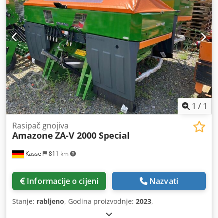
1
/
1
Rasipač gnojiva
Amazone
ZA-V 2000 Special
Kassel
811 km
Informacije o cijeni
Nazvati
Stanje:
rabljeno
, Godina proizvodnje:
2023
,