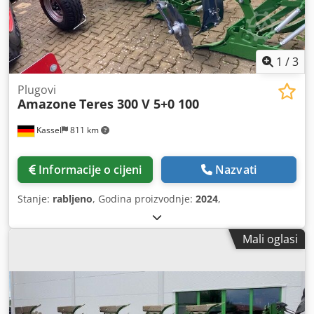
1
/
3
Plugovi
Amazone
Teres 300 V 5+0 100
Kassel
811 km
Informacije o cijeni
Nazvati
Stanje:
rabljeno
, Godina proizvodnje:
2024
,
Mali oglasi