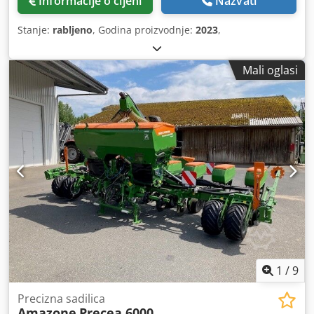
Informacije o cijeni
Nazvati
Stanje:
rabljeno
, Godina proizvodnje:
2023
,
Mali oglasi
1
/
9
Precizna sadilica
Amazone
Precea 6000