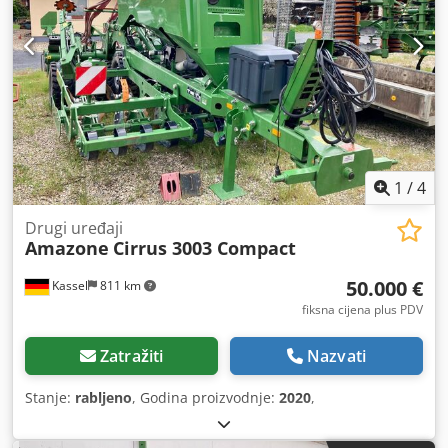
1
/
4
Drugi uređaji
Amazone
Cirrus 3003 Compact
50.000 €
Kassel
811 km
fiksna cijena plus PDV
Zatražiti
Nazvati
Stanje:
rabljeno
, Godina proizvodnje:
2020
,