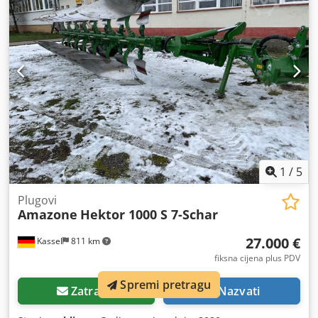
1
/
5
Plugovi
Amazone
Hektor 1000 S 7-Schar
27.000 €
Kassel
811 km
fiksna cijena plus PDV
Spremi pretragu
Zatražiti
Nazvati