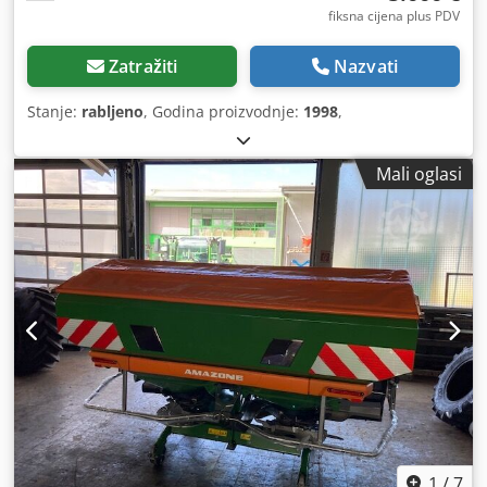
fiksna cijena plus PDV
Zatražiti
Nazvati
Stanje:
rabljeno
, Godina proizvodnje:
1998
,
Mali oglasi
1
/
7