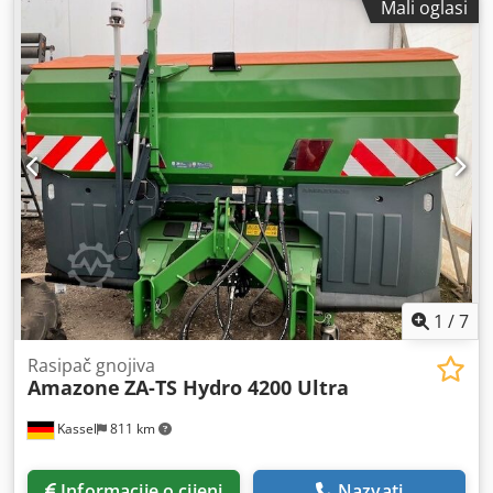
Mali oglasi
1
/
7
Rasipač gnojiva
Amazone
ZA-TS Hydro 4200 Ultra
Kassel
811 km
Informacije o cijeni
Nazvati