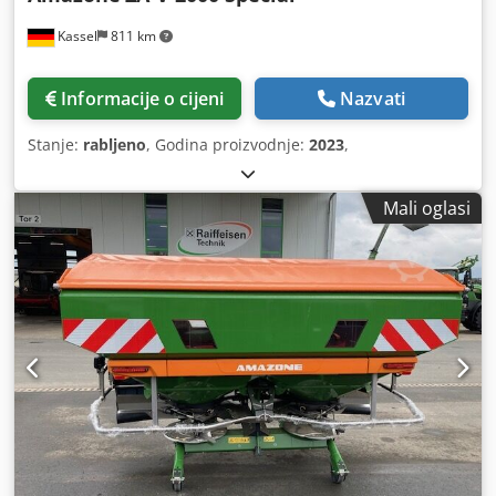
Kassel
811 km
Informacije o cijeni
Nazvati
Stanje:
rabljeno
, Godina proizvodnje:
2023
,
Mali oglasi