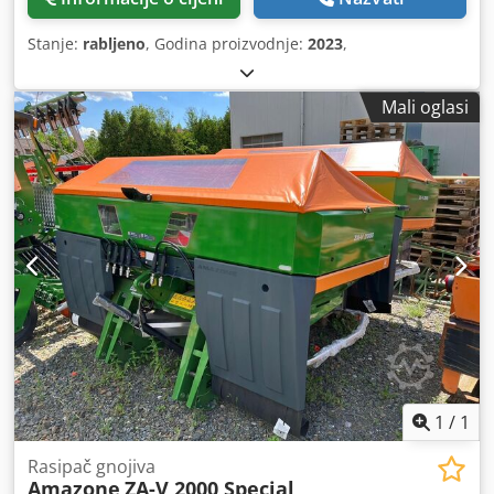
Stanje:
rabljeno
, Godina proizvodnje:
2023
,
Mali oglasi
1
/
1
Rasipač gnojiva
Amazone
ZA-V 2000 Special