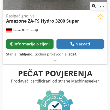
1
/
7
Rasipač gnojiva
Amazone
ZA-TS Hydro 3200 Super
Kassel
811 km
Informacije o cijeni
Nazvati
Stanje:
rabljeno
, Godina proizvodnje:
2024
,
PEČAT POVJERENJA
Prodavači certificirani od strane Machineseeker