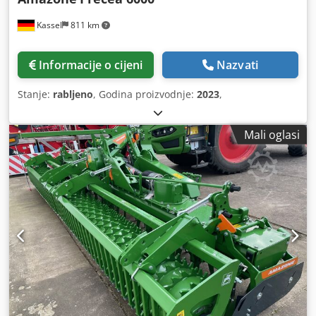
Kassel
811 km
Informacije o cijeni
Nazvati
Stanje:
rabljeno
, Godina proizvodnje:
2023
,
Mali oglasi