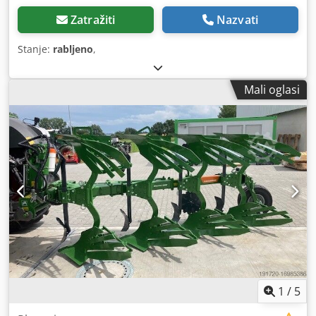
Zatražiti
Nazvati
Stanje:
rabljeno
,
Mali oglasi
1
/
5