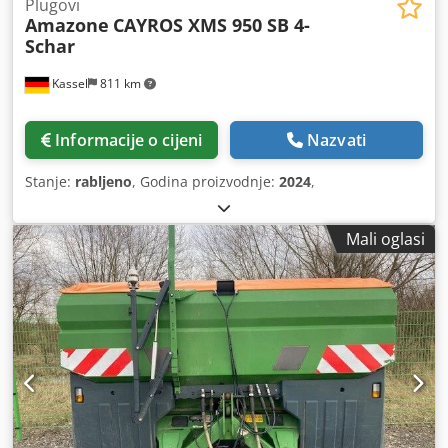
Plugovi
Amazone
CAYROS XMS 950 SB 4-
Schar
Kassel
811 km
Informacije o cijeni
Nazvati
Stanje:
rabljeno
, Godina proizvodnje:
2024
,
Mali oglasi