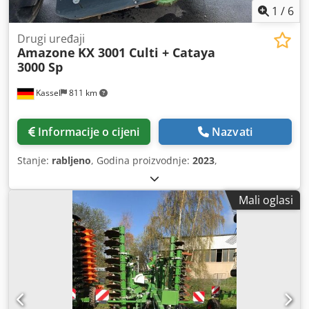
1
/
6
Drugi uređaji
Amazone
KX 3001 Culti + Cataya
3000 Sp
Kassel
811 km
Informacije o cijeni
Nazvati
Stanje:
rabljeno
, Godina proizvodnje:
2023
,
Mali oglasi