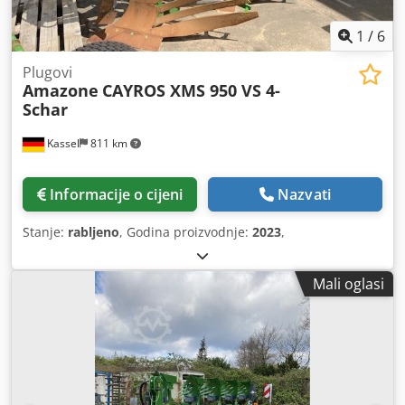
1
/
6
Plugovi
Amazone
CAYROS XMS 950 VS 4-
Schar
Kassel
811 km
Informacije o cijeni
Nazvati
Stanje:
rabljeno
, Godina proizvodnje:
2023
,
Mali oglasi