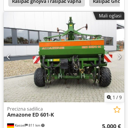
1
Rasipač gnojiva i rasipač vapna
Rasipač Gnojiv
Mali oglasi
1
/
9
Precizna sadilica
Amazone
ED 601-K
5.000 €
Kassel
811 km