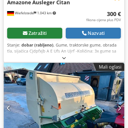
Amazone
Ausleger Citan
300 €
Wiefelstede
1.043 km
fiksna cijena plus PDV
Zatražiti
Nazvati
Stanje:
dobar (rabljeno)
, Gume, traktorske gume, obrada
tla, sijačica Cjdpfxjb A E Ufs An Ujrf -Količina: 3x gume sa
Amazone sijačice -Veličina gume -Glavčina: Ø 40 mm -
Dimenzije: Ø 750 mm -Ukupna cijena: za 3 gume -Težina:
Mali oglasi
51 kg/komad