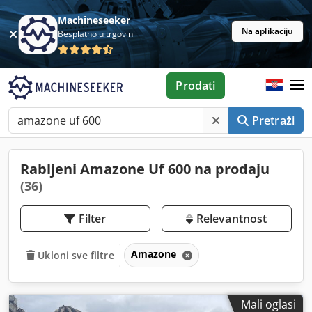
Machineseeker
Na aplikaciju
Besplatno u trgovini
Prodati
Pretraži
Rabljeni Amazone Uf 600 na prodaju
(36)
Filter
Relevantnost
Amazone
Ukloni sve filtre
Mali oglasi