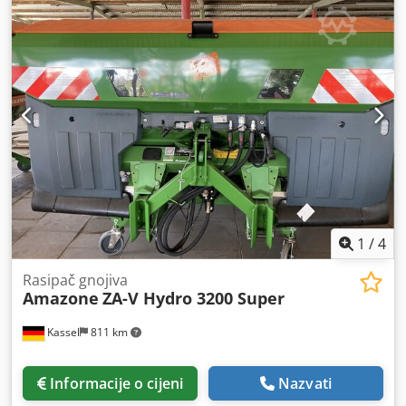
1
/
4
Rasipač gnojiva
Amazone
ZA-V Hydro 3200 Super
Kassel
811 km
Informacije o cijeni
Nazvati