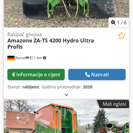
1
/
6
Rasipač gnojiva
Amazone
ZA-TS 4200 Hydro Ultra
Profis
Kassel
811 km
Informacije o cijeni
Nazvati
Stanje:
rabljeno
, Godina proizvodnje:
2020
,
Mali oglasi