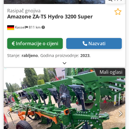
Rasipač gnojiva
Amazone
ZA-TS Hydro 3200 Super
Kassel
811 km
Informacije o cijeni
Nazvati
Stanje:
rabljeno
, Godina proizvodnje:
2023
,
Mali oglasi