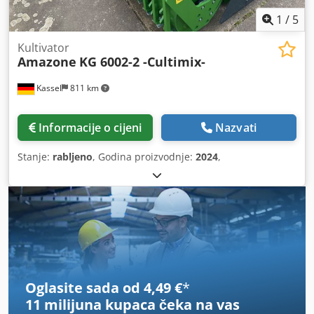
1
/
5
Kultivator
Amazone
KG 6002-2 -Cultimix-
Kassel
811 km
Informacije o cijeni
Nazvati
Stanje:
rabljeno
, Godina proizvodnje:
2024
,
Oglasite sada od 4,49 €
*
11 milijuna kupaca
čeka na vas