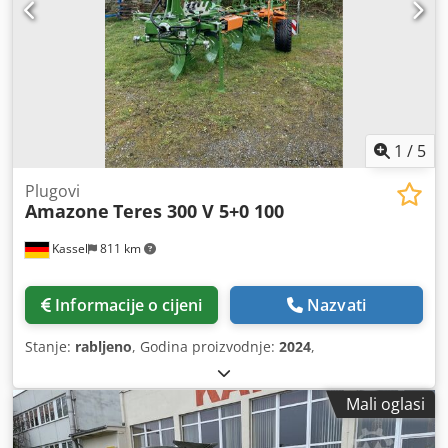
1
/
5
Plugovi
Amazone
Teres 300 V 5+0 100
Kassel
811 km
Informacije o cijeni
Nazvati
Stanje:
rabljeno
, Godina proizvodnje:
2024
,
Mali oglasi