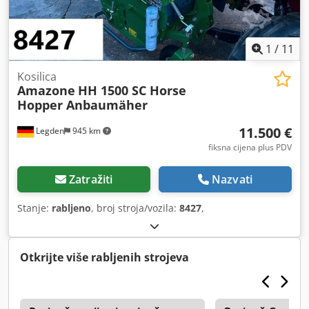
1
/
11
Kosilica
Amazone
HH 1500 SC Horse
Hopper Anbaumäher
11.500 €
Legden
945 km
fiksna cijena plus PDV
Zatražiti
Nazvati
Stanje:
rabljeno
, broj stroja/vozila:
8427
,
Otkrijte više rabljenih strojeva