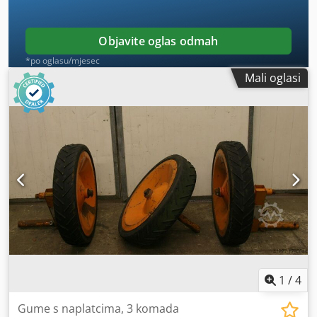
Objavite oglas odmah
*po oglasu/mjesec
Mali oglasi
1
/
4
Gume s naplatcima, 3 komada