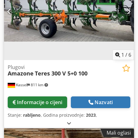
1
/
6
Plugovi
Amazone
Teres 300 V 5+0 100
Kassel
811 km
Informacije o cijeni
Nazvati
Stanje:
rabljeno
, Godina proizvodnje:
2023
,
Mali oglasi