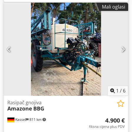
Mali oglasi
1
/
6
Rasipač gnojiva
Amazone
BBG
4.900 €
Kassel
811 km
fiksna cijena plus PDV