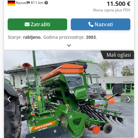
11.500 €
Kassel
811 km
fiksna cijena plus PDV
Zatražiti
Nazvati
Stanje:
rabljeno
, Godina proizvodnje:
2003
,
Mali oglasi