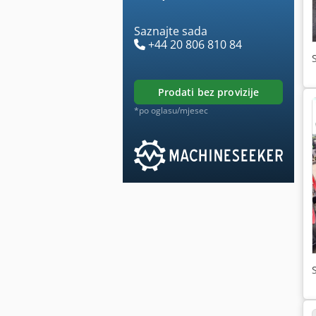
Saznajte sada
+44 20 806 810 84
prodati bez provizije
*po oglasu/mjesec