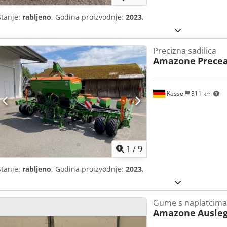
Stanje:
rabljeno
, Godina proizvodnje:
2023
,
Precizna sadilica
Amazone
Precea
Kassel
811 km
1
/
9
Stanje:
rabljeno
, Godina proizvodnje:
2023
,
Gume s naplatcima
Amazone
Ausleg