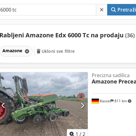
Pretraži
Rabljeni Amazone Edx 6000 Tc na prodaju
(36)
Amazone
Ukloni sve filtre
Precizna sadilica
Amazone
Precea
Kassel
811 km
1
/
2