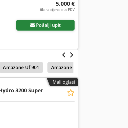
5.000 €
fiksna cijena plus PDV
Pošalji upit
Amazone Uf 901
Amazone Uf 1501
Amazone Uf
Mali oglasi
Hydro 3200 Super