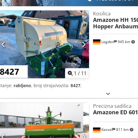
Kosilica
Amazone
HH 15
Hopper Anbaum
Legden
945 km
1
/
11
Stanje:
rabljeno
, broj stroja/vozila:
8427
,
Precizna sadilica
Amazone
ED 601
Kassel
811 km