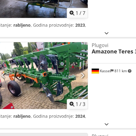
1
/
7
Stanje:
rabljeno
, Godina proizvodnje:
2023
,
Plugovi
Amazone
Teres 
Kassel
811 km
1
/
3
Stanje:
rabljeno
, Godina proizvodnje:
2024
,