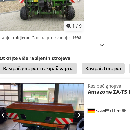
1
/
9
Stanje:
rabljeno
, Godina proizvodnje:
1998
,
Otkrijte više rabljenih strojeva
Rasipač gnojiva i rasipač vapna
Rasipač Gnojiva
Rasipač gnojiva
Amazone
ZA-TS 
Kassel
811 km