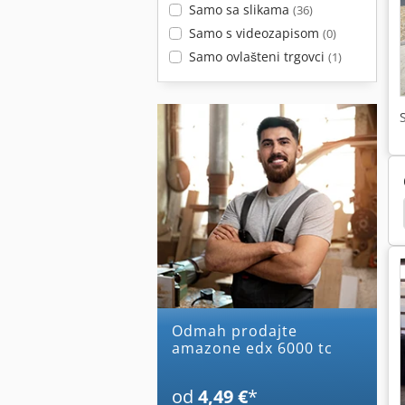
Samo sa slikama
(36)
Samo s videozapisom
(0)
Samo ovlašteni trgovci
(1)
Plugovi
Amazone Uf 1501
Amazone Uf 1201
Odmah prodajte
amazone edx 6000 tc
od
4,49 €
*