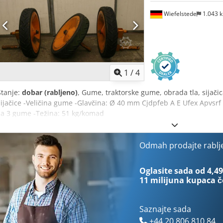
Wiefelstede
1.043 
1
/
4
Stanje:
dobar (rabljeno)
, Gume, traktorske gume, obrada tla, sijač
sijačice -Veličina gume -Glavčina: Ø 40 mm Cjdpfeb A E Ufex Apvsr
za 3 gume -Težina: 51 kg/komad
Odmah prodajte rablj
Oglasite sada od 4,49
11 milijuna kupaca
č
Saznajte sada
+44 20 806 810 84