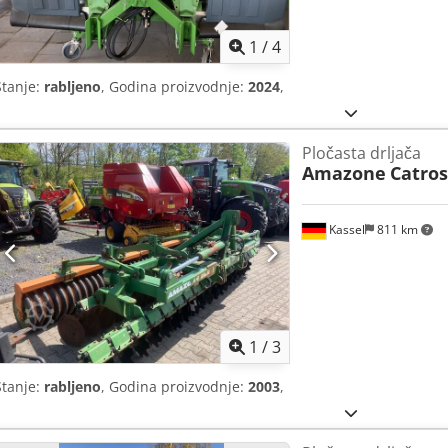
1
/
4
Stanje:
rabljeno
, Godina proizvodnje:
2024
,
Pločasta drljača
Amazone
Catros
Kassel
811 km
1
/
3
Stanje:
rabljeno
, Godina proizvodnje:
2003
,