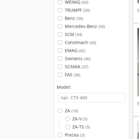
WEINIG
(63)
TRUMPF
(59)
Benz
(56)
Mercedes-Benz
(56)
SCM
(54)
Constmach
(43)
EMAG
(42)
Siemens
(40)
SCANIA
(37)
FAS
(36)
Model:
ZA
(10)
ZA-V
(5)
ZA-TS
(5)
Precea
(3)