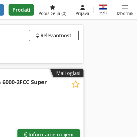
Prodati
Jezik
Popis želja
(0)
Prijava
Izbornik
Relevantnost
Mali oglasi
 6000-2FCC Super
Zatražite više slika
Informacije o cijeni