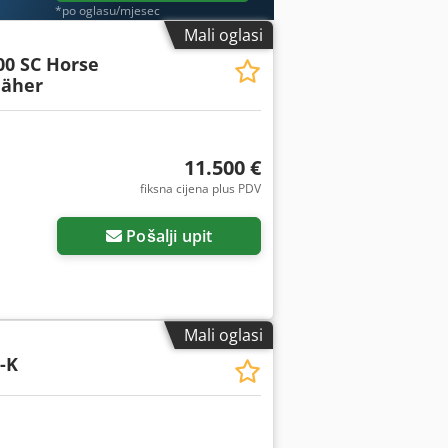
*po oglasu/mjesec
Mali oglasi
00 SC Horse
äher
11.500 €
fiksna cijena plus PDV
Pošalji upit
Mali oglasi
-K