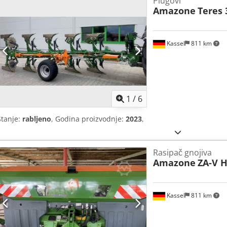
Plugovi
Amazone
Teres 
Kassel
811 km
1
/
6
Stanje:
rabljeno
, Godina proizvodnje:
2023
,
Rasipač gnojiva
Amazone
ZA-V H
Kassel
811 km