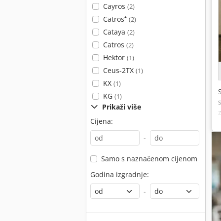
Cayros
(2)
Catros⁺
(2)
Cataya
(2)
Catros
(2)
Hektor
(1)
Ceus-2TX
(1)
KX
(1)
KG
(1)
Prikaži više
Cijena:
-
Samo s naznačenom cijenom
Godina izgradnje:
-