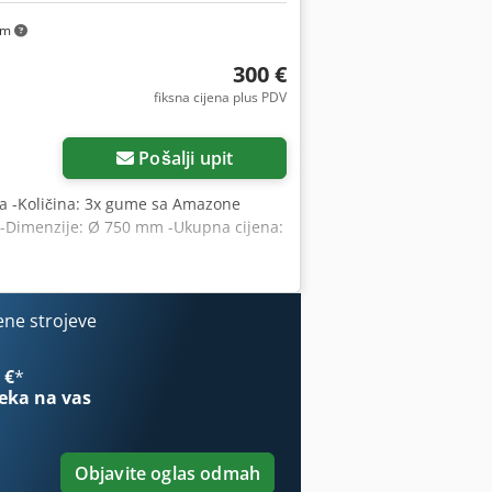
km
300 €
fiksna cijena plus PDV
Pošalji upit
ica -Količina: 3x gume sa Amazone
f -Dimenzije: Ø 750 mm -Ukupna cijena:
ene strojeve
 €
*
eka na vas
Objavite oglas odmah