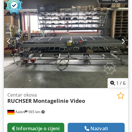
1
/
6
Centar okova
RUCHSER
Montagelinie Video
Aalen
565 km
Informacije o cijeni
Nazvati