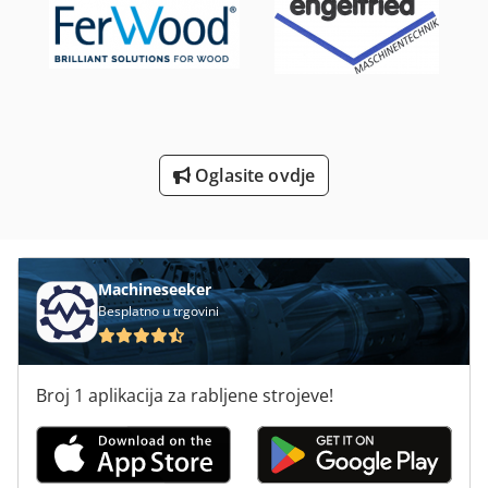
Spa Centar
Strojevi I Alati Za Obradu Kamena
Utor I Pin Za
Utovarivači Na Kotačima
Oglasite ovdje
Za Vise-Okretni
Machineseeker
Besplatno u trgovini
Broj 1 aplikacija za rabljene strojeve!