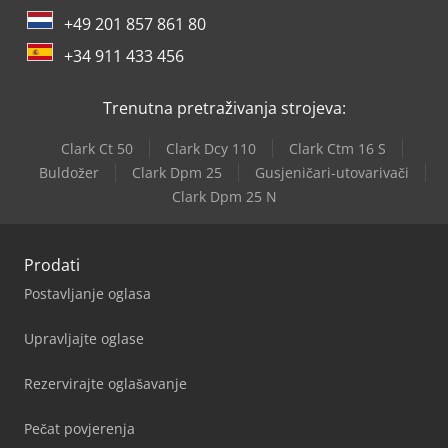
+49 201 857 861 80
+34 911 433 456
Trenutna pretraživanja strojeva:
Clark Ct 50
Clark Dcy 110
Clark Ctm 16 S
Buldožer
Clark Dpm 25
Gusjeničari-utovarivači
Clark Dpm 25 N
Prodati
Postavljanje oglasa
Upravljajte oglase
Rezervirajte oglašavanje
Pečat povjerenja