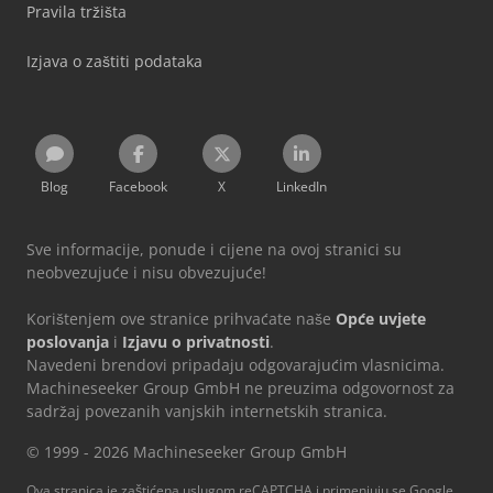
Pravila tržišta
Izjava o zaštiti podataka
Blog
Facebook
X
LinkedIn
Sve informacije, ponude i cijene na ovoj stranici su
neobvezujuće i nisu obvezujuće!
Korištenjem ove stranice prihvaćate naše
Opće uvjete
poslovanja
i
Izjavu o privatnosti
.
Navedeni brendovi pripadaju odgovarajućim vlasnicima.
Machineseeker Group GmbH ne preuzima odgovornost za
sadržaj povezanih vanjskih internetskih stranica.
© 1999 - 2026 Machineseeker Group GmbH
Ova stranica je zaštićena uslugom reCAPTCHA i primenjuju se Google