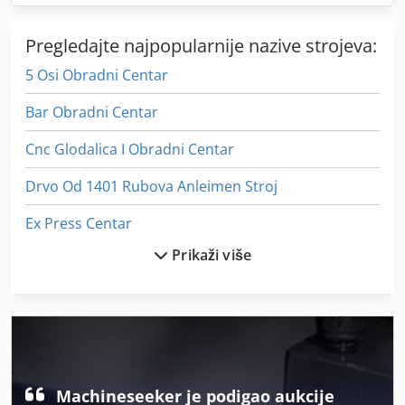
Pregledajte najpopularnije nazive strojeva:
5 Osi Obradni Centar
Bar Obradni Centar
Cnc Glodalica I Obradni Centar
Drvo Od 1401 Rubova Anleimen Stroj
Ex Press Centar
Prikaži više
Film On
Idx 23
In-House Izložba
Iz Pijeska Pjeskarenje
Machineseeker je podigao aukcije