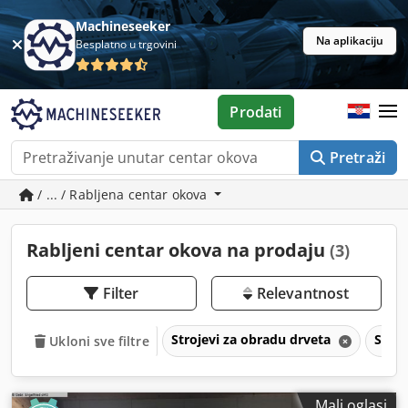
Machineseeker
Na aplikaciju
Besplatno u trgovini
Prodati
Pretraži
/ ... / Rabljena centar okova
Rabljeni centar okova na prodaju
(3)
Filter
Relevantnost
Strojevi za obradu drveta
Stroj
Ukloni sve filtre
Mali oglasi