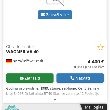
Zatraži slike
Obradni centar
WAGNER
VA 40
4.400 €
Njemačka
929 km
fiksna cijena plus PDV
Zatražiti
Nazvati
Godina proizvodnje:
1989
, stanje:
rabljeno
, Osi 3 Serijski
broj 84095 Držač alata BT40 Stanice za alate 12 Područje
stezanja stola 1300 x 400 mm Dsdowhqz Ujpfx Aa Tjck Broj
utora: 3 T-utora T-utori - širina 18 mm FANUC upravljanje
Mali oglasi
Dimenzije cca. 3000 x 2500 x 2500 mm