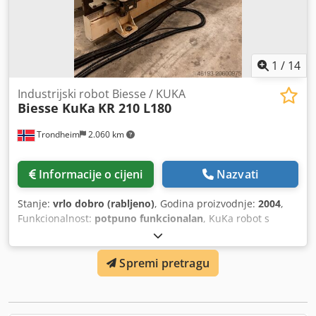
1
/
14
Industrijski robot Biesse / KUKA
Biesse KuKa
KR 210 L180
Trondheim
2.060 km
Informacije o cijeni
Nazvati
Stanje:
vrlo dobro (rabljeno)
, Godina proizvodnje:
2004
,
Funkcionalnost:
potpuno funkcionalan
, KuKa robot s
Biesse RBO i Schmaltz opremom za rukovanje. Proizvođač:
Biesse - RBO - KuKa upravljačka jedinica KRC-2 - KuKa
Spremi pretragu
softver KUKA 4.1.7 - Stol za označavanje referentnih točaka
panela - 4-metarska greda s klizačem za pomicanje u X
smjeru, paralelno s x osi stroja - Schmaltz vakuumski
sustav - Poseban električni ormar za robota i zaseban