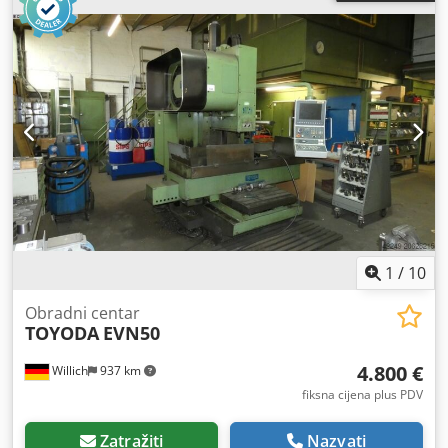
1
/
10
Obradni centar
TOYODA
EVN50
4.800 €
Willich
937 km
fiksna cijena plus PDV
Zatražiti
Nazvati