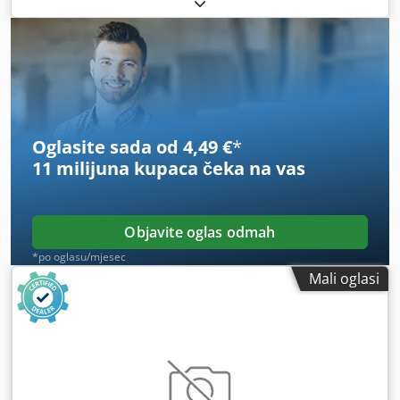
proizveden 2019. godine, opremljen svestranom FLEX5
reznom jedinicom s rasponom rotacije 0–360° i kutom
nagiba 0–90°. Uključuje izmjenjivač alata s 8 utora te C-os
na glavnom vretenu, što povećava preciznost i fleksibilnost.
Podržava profile od 20 x 50 mm do 200 x 455 mm i duljine
drva do 13.300 mm. Dcjdexalnwepfx Aa Tok
Oglasite sada od 4,49 €
*
11 milijuna kupaca
čeka na vas
Objavite oglas odmah
*po oglasu/mjesec
Mali oglasi