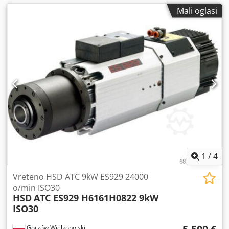
Mali oglasi
1
/
4
Vreteno HSD ATC 9kW ES929 24000
o/min ISO30
HSD
ATC ES929 H6161H0822 9kW
ISO30
Gorzów Wielkopolski