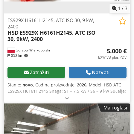
1
/
3
ES929X H6161H2145, ATC ISO 30, 9 kW,
2400
HSD
ES929X H6161H2145, ATC ISO
30, 9kW, 2400
5.000 €
Gorzów Wielkopolski
852 km
EXW VB plus PDV
Zatražiti
Nazvati
Stanje:
novo
, Godina proizvodnje:
2026
, Model: HSD ATC
ES929X H6161H2145 Snaga: S1 – 7,5 kW / S6 – 9 kW Sučelje:
ISO 30 Maksimalna brzina: 24.000 o/min Ležaj: Keramika
Hlađenje: 24V DC ventilator Izvedba: Duga Napajanje: 380 V
Mali oglasi
Težina: cca. 30 kg Dcodpozr D Uasfx Aa Tok Područja
primjene: CNC glodalice, obradni centri, serijska
proizvodnja, obrada drva, kompozitni materijali, laki
metali.