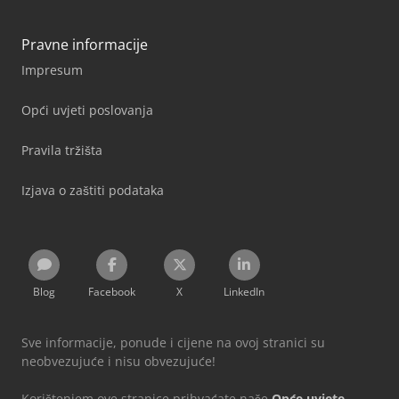
Pravne informacije
Impresum
Opći uvjeti poslovanja
Pravila tržišta
Izjava o zaštiti podataka
Blog
Facebook
X
LinkedIn
Sve informacije, ponude i cijene na ovoj stranici su
neobvezujuće i nisu obvezujuće!
Korištenjem ove stranice prihvaćate naše
Opće uvjete