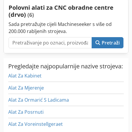
ormar za upravljanje RBO sustavom rukovanja Ova
Polovni alati za CNC obradne centre
robotska ćelija bila je spojena na Biesse Rover stroj do
(drvo)
(6)
10.11.2025., za rukovanje panelima na stroju i sa stroja.
Sve robotske funkcije su 100% operativne. Pogledajte na:
Sada pretražujte cijeli Machineseeker s više od
youtube.com/watch?v=cT5JA-PGM-c. Prodaja zbog
200.000 rabljenih strojeva.
zatvaranja tvornice. Dedpfsxy Aftox Aa Tjck Pogledajte i
video u prilogu. Rekman Maskin & Service - servis CNC
Pretraži
strojeva od 1986.
Pregledajte najpopularnije nazive strojeva:
Alat Za Kabinet
Alat Za Mjerenje
Alat Za Ormarić S Ladicama
Alat Za Posrnuti
Alat Za Voreinstellgeraet