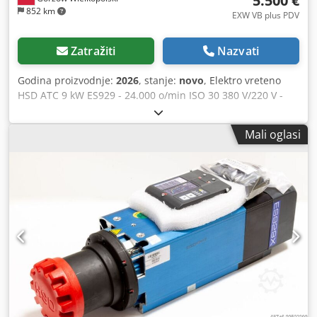
5.500 €
852 km
EXW VB plus PDV
Zatražiti
Nazvati
Godina proizvodnje:
2026
, stanje:
novo
, Elektro vreteno
HSD ATC 9 kW ES929 - 24.000 o/min ISO 30 380 V/220 V -
H6161H0822 - automatska izmjena alata Snaga S1/S6: 7,5
kW/9 kW Automatsko zaključavanje alata pomoću
Mali oglasi
pneumatskih klipova Napajanje: 380/220V Keramički
ležajevi Dcjdpfx Aaetvm Sfo Tok Podmazivanje ležajeva
produljuje vijek trajanja Maksimalna brzina: 24000 o/min
Težina: 31 kg Izrađen od aluminija Dodatno hlađenje
zrakom