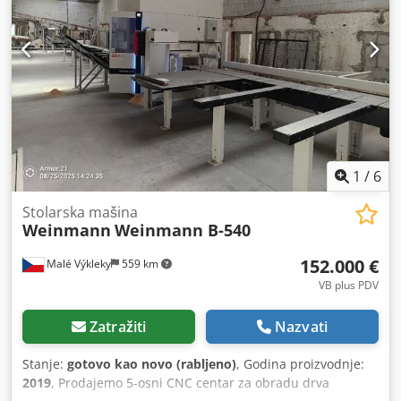
1
/
6
Stolarska mašina
Weinmann
Weinmann B-540
152.000 €
Malé Výkleky
559 km
VB plus PDV
Zatražiti
Nazvati
Stanje:
gotovo kao novo (rabljeno)
, Godina proizvodnje:
2019
, Prodajemo 5-osni CNC centar za obradu drva