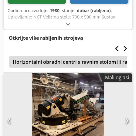
Godina proizvodnje:
1980
, stanje:
dobar (rabljeno)
,
Upravljanje: NCT Veličina stola: 700 x 500 mm Sustav
hlađenja: da Prihvat alata: SK 50 Djdpfx Ajxzu D Doa Tock 2
stezne naprave 20-pozicijski izmjenjivač alata
Otkrijte više rabljenih strojeva
r
Horizontalni obradni centri s ravnim stolom ili raste
Mali oglasi