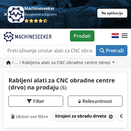
Machineseeker
Na aplikaciju
Besplatno u trgovini
Prodati
Pretraži
/ ... / Rabljena alati za CNC obradne centre (drvo)
Rabljeni alati za CNC obradne centre
(drvo) na prodaju
(6)
Filter
Relevantnost
Strojevi za obradu drveta
CNC o
Ukloni sve filtre