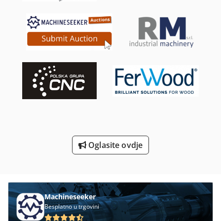
Cnc Glodalica S Alat Mjenjač
Cnc Ruter Za Drvo
Cnc Stroj Za Obradu Drva
Cnc Za Drvo
Cnc Za Obradu Drva
Drvo Lathe Alati I Pribor
Okvir Za
Oglasite ovdje
Prihvat Alata Sk 40
Strojevi I Alati Za Obradu Kamena
Machineseeker
Besplatno u trgovini