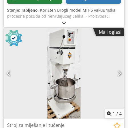
Stanje:
rabljeno
, Korišten Brogli model MH-5 vakuumska
procesna posuda od nehrđajućeg čelika. - Proizvođač:
Brogli - Model: MH-5 Posuda: - Ukupni kapacitet posude:
6,8 litara - Radni kapacitet posude: 5 litara Cjdpfx
Mali oglasi
Aezbuibsfisrf - Radni tlak posude: -1/0,5 bar - Radni tlak
omotača: 1 bar Miješalni sustav "Multi-homo": - (1) spiralna
miješalica s lopaticama za struganje - (1) trakasta
miješalica - (1) sustav homogenizatora Uključuje: -
upravljačku ploču - jedinicu za grijanje -
podizanje/spuštanje posude pomoću ručno upravljanog
kotača Tehničke specifikacije: Vakuum (DA/NE): DA
Kapacitet: 5 Materijal izrade: AISI 304 Omotač (DA/NE): DA
1
/
4
Stroj za miješanje i tučenje