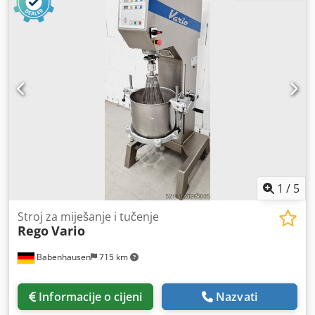
1
/
5
Stroj za miješanje i tučenje
Rego
Vario
Babenhausen
715 km
Informacije o cijeni
Nazvati