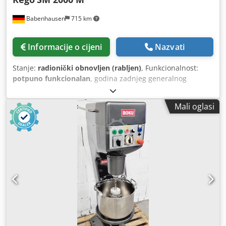
nastavak za miješanje, veličina 2, nov * Kontrolna
Babenhausen
715 km
ploča/elektronički modul/zaslon nisu obuhvaćeni jamstvom
Tehnički podaci (prema podacima proizvođača): - Serijski
broj: 4/7 - Snaga motora: 1,5 kW / 2,2 KS - Broj okretaja: 10
Informacije o cijeni
Nazvati
- 650 o/min - Kapaciteti: --- Tijesto: min. 0,5 / maks. 4 litre --
- Mješavina: min. 1 / maks. 16 litara --- Krema: min. 1 /
Stanje:
radionički obnovljen (rabljen)
, Funkcionalnost:
maks. 10 litara - Priključni podaci: 400 V - 3Ph - 50 Hz -
potpuno funkcionalan
, godina zadnjeg generalnog
utičnica CEE 16 A - Dimenzije: 620 x 810 x 1500 mm (Š x D x
remonta:
2026
, trajanje jamstva:
3 mjeseci
, ulazni napon:
V) - Neto težina: cca 190 kg
400 V
, Certificiran DGUV do:
08/2027
, električni osigurač:
Mali oglasi
16 A
, ulazna frekvencija:
50 Hz
, Stroj za miješanje i tučenje
TOP Rego model: SM 2000 M Stroj kad je potrebno tučenje!
s automatskim vremenskim programatorom 2 radne
funkcije: 1 x miješanje / 1 x tučenje 1 miješalica, 1 metlica
za tučenje Cjdpfx Aow Hk Dasfisrf 1 posuda od
nehrđajućeg čelika zapremine 32 litre Osvjetljenje kotla
Priključak 400V, 16A-CEE utikač Kvaliteta iz stručne
radionice! Rabljeni stroj, obnovljen s jamstvom i servisom
rezervnih dijelova Opcija: dodatna oprema Još TOP strojeva
za miješanje na skladištu!