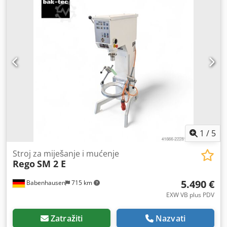
40 E stroj za miješanje Miješalica s jednostavnom i
robusnom tehnikom! 2 radne funkcije: 1 x miješanje / 1 x
mućenje 1 metlica za miješanje, 1 metlica za mućenje 1
inox posuda od 40 litara Radna/miješalna osovina kao nova
Priključak 400V, 16A-CEE utikač DGUV V3 ispitano Rabljeni
stroj Mnoge druge miješalice čekaju na Vas u našem
skladištu! Csdpfey Nv Aaex Afierf
1
/
5
Stroj za miješanje i mućenje
Rego
SM 2 E
5.490 €
Babenhausen
715 km
EXW VB plus PDV
Zatražiti
Nazvati