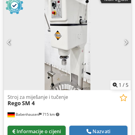
1
/
5
Stroj za miješanje i tučenje
Rego
SM 4
Babenhausen
715 km
Informacije o cijeni
Nazvati