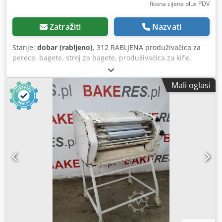
fiksna cijena plus PDV
Zatražiti
Nazvati
Stanje:
dobar (rabljeno)
, 312 RABLJENA produživačica za
perece, bagete, stroj za bagete, produživačica za kifle.
Cedpfsyi Uxfjx Afierf Dostupne plaćene opcije: transport.
Navedena cijena je neto cijena. Govorimo engleski,
Mali oglasi
njemački, francuski, ruski, ukrajinski.