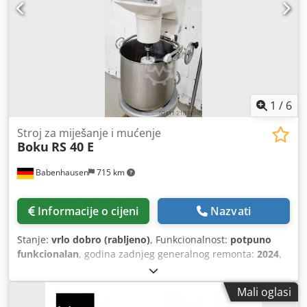
1
/
6
Stroj za miješanje i mućenje
Boku
RS 40 E
Babenhausen
715 km
Informacije o cijeni
Nazvati
Stanje:
vrlo dobro (rabljeno)
, Funkcionalnost:
potpuno
funkcionalan
, godina zadnjeg generalnog remonta:
2024
,
ulazni napon:
400 V
, Certificiran DGUV do:
08/2027
,
ukupna masa:
285 kg
, električni osigurač:
16 A
, ulazna
Mali oglasi
frekvencija:
50 Hz
, masa praznog vozila:
285 kg
, Boku RS