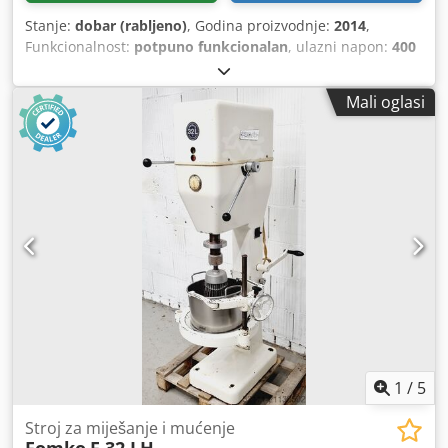
Stanje:
dobar (rabljeno)
, Godina proizvodnje:
2014
,
Funkcionalnost:
potpuno funkcionalan
, ulazni napon:
400
V
, ukupna masa:
195 kg
, električni osigurač:
16 A
, ulazna
frekvencija:
50 Hz
, masa praznog vozila:
195 kg
,
Mali oglasi
Miješalica/tučka Rego model: SM 40 s automatskim
tajmerom 1 miješalica, 1 pjenjača 1 posuda od
nehrđajućeg čelika od 32 litre Priključak 400V, 16A-CEE
utikač Rabljeni stroj Crodpfx Afjyw Eawoief
1
/
5
Stroj za miješanje i mućenje
Fomko
F 32 LH