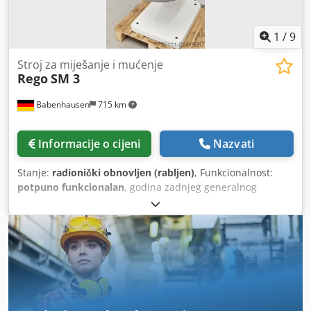
miješanje Plamenik na plin Ugovor o održavanju Paket
usluga Usluga dostave Obuka / puštanje u rad Posjetite
našu veliku izložbu strojeva za pekarnice!
1
/
9
Stroj za miješanje i mućenje
Rego
SM 3
Babenhausen
715 km
Informacije o cijeni
Nazvati
Stanje:
radionički obnovljen (rabljen)
, Funkcionalnost:
potpuno funkcionalan
, godina zadnjeg generalnog
remonta:
2026
, trajanje jamstva:
3 mjeseci
, ulazni napon:
400 V
, Certificiran DGUV do:
09/2027
, ukupna masa:
375
kg
, električni osigurač:
16 A
, ulazna frekvencija:
50 Hz
,
masa praznog vozila:
375 kg
, Stroj za miješanje i pjenjenje
Model Rego: SM 3, generalno pregledan Stroj za miješanje
s automatskim vremenskim upravljanjem Ovaj stroj je
idealan za miješanje i pjenjenje! 2 funkcije: 1 x miješanje /
1 x pjenjenje 1 miješalica, 1 pjenilica 1 posuda od