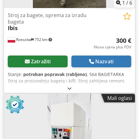
1
/
6
Stroj za bagete, oprema za izradu
bageta
Ibis
300 €
Rzeszów
752 km
fiksna cijena plus PDV
Zatražiti
Nazvati
Stanje:
potreban popravak (rabljeno)
, 564 BAGIETARKA
Stroj za proizvodnju bageta i kifli. Stroj zahtijeva remont.
Uređaj spreman za pregled nalazi se u našem skladištu
(36-068 Bachórz, Poljska). Navedena cijena je neto cijena.
Mali oglasi
GOVORIMO ENGLESKI, NJEMAČKI I FRANCUSKI. Csdpfxoiza
Izs Afiorf