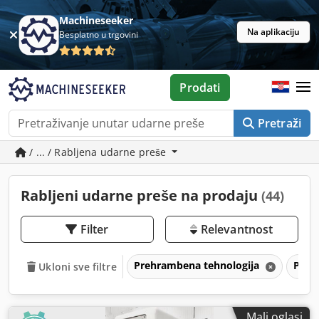
Machineseeker
Na aplikaciju
Besplatno u trgovini
Prodati
Pretraži
/ ... / Rabljena udarne preše
Rabljeni udarne preše na prodaju
(44)
Filter
Relevantnost
Prehrambena tehnologija
Peka
Ukloni sve filtre
Mali oglasi