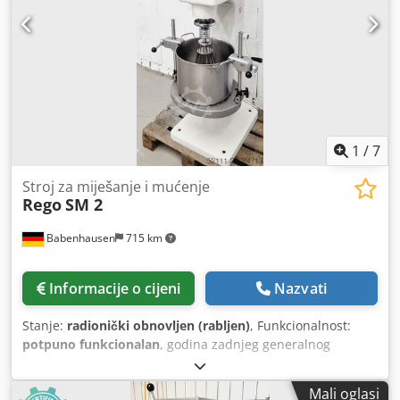
od stručne radionice! Iskoristite više od 35 godina iskustva!
Opcije: dodatna oprema prstenasti plinski plamenik
Cedpfx Afjygcxbsiorf ugovor o održavanju servisni paket
dostava obuka / puštanje u rad Velik broj drugih miješalica
imamo na skladištu!
1
/
7
Stroj za miješanje i mućenje
Rego
SM 2
Babenhausen
715 km
Informacije o cijeni
Nazvati
Stanje:
radionički obnovljen (rabljen)
, Funkcionalnost:
potpuno funkcionalan
, godina zadnjeg generalnog
remonta:
2026
, ulazni napon:
400 V
, Certificiran DGUV do:
07/2027
, ukupna duljina:
615 mm
, ukupna masa:
258 kg
,
Mali oglasi