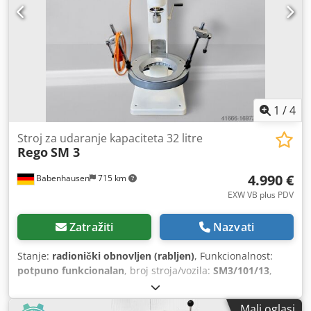
Priključak 400V, 16A-CEE utikač Rabljeni stroj Imamo još
mnogo miješalica na zalihi! Cedpfx Afeyurdvjijrf
1
/
4
Stroj za udaranje kapaciteta 32 litre
Rego
SM 3
4.990 €
Babenhausen
715 km
EXW VB plus PDV
Zatražiti
Nazvati
Stanje:
radionički obnovljen (rabljen)
, Funkcionalnost:
potpuno funkcionalan
, broj stroja/vozila:
SM3/101/13
,
godina zadnjeg generalnog remonta:
2025
, trajanje
jamstva:
6 mjeseci
, vrsta podešavanja visine:
mehanički
,
Mali oglasi