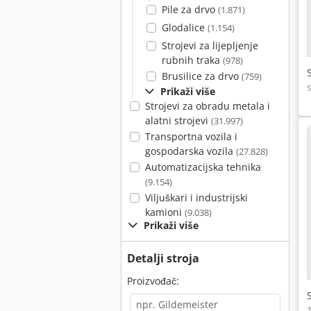
Pile za drvo
(1.871)
Glodalice
(1.154)
Strojevi za lijepljenje
rubnih traka
(978)
Brusilice za drvo
(759)
Prikaži više
Strojevi za obradu metala i
alatni strojevi
(31.997)
Transportna vozila i
gospodarska vozila
(27.828)
Automatizacijska tehnika
(9.154)
Viljuškari i industrijski
kamioni
(9.038)
Prikaži više
Detalji stroja
Proizvođač: