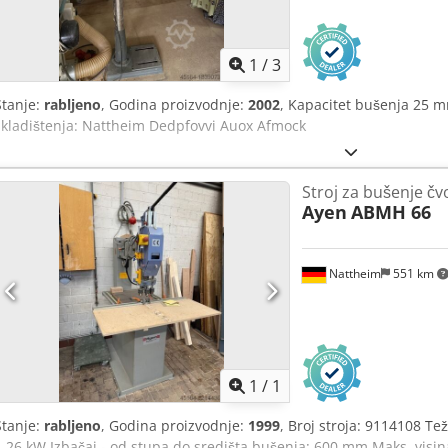
1
/
3
Stanje:
rabljeno
, Godina proizvodnje:
2002
, Kapacitet bušenja 25 
skladištenja: Nattheim Dedpfovvi Auox Afmock
Stroj za bušenje č
Ayen
ABMH 66
Nattheim
551 km
Zatražite 
1
/
1
Stanje:
rabljeno
, Godina proizvodnje:
1999
, Broj stroja: 9114108 Te
1,26 kW Izbačaj - od stupa do središta bušenja: 600 mm Maks. visin