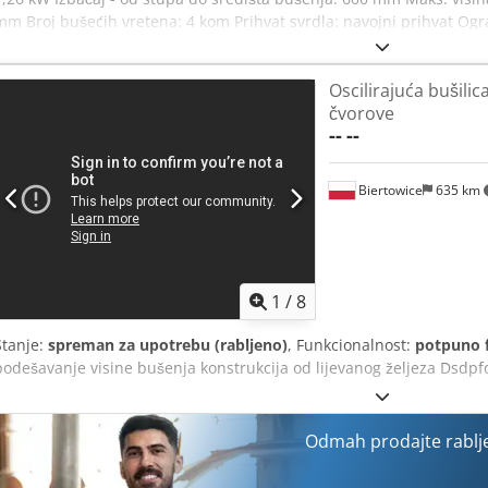
mm Broj bušećih vretena: 4 kom Prihvat svrdla: navojni prihvat Og
bušenja: 70 mm Broj okretaja: 1400 / 2800 o/min Stezač obratka: 
visina / visina radnog stola: 890 mm Dcjdpfxjzd Hnto Afmsk s osvjet
Oscilirajuća bušilica
čvorove
--
--
Biertowice
635 km
1
/
8
Stanje:
spreman za upotrebu (rabljeno)
, Funkcionalnost:
potpuno 
podešavanje visine bušenja konstrukcija od lijevanog željeza Dsdp
Odmah prodajte rablj