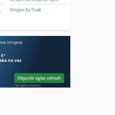
a Obradu Kamena
Strojevi Za Tisak
Strojevi Za Čišćenje
Univerzalni Stroj Za Bušenje
ene strojeve
 €
*
eka na vas
Objavite oglas odmah
*po oglasu/mjesec