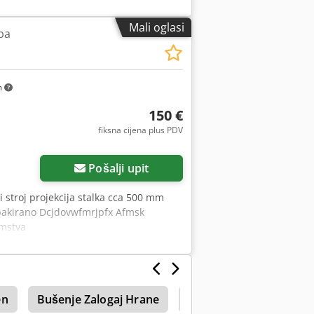
Mali oglasi
pa
m
150 €
fiksna cijena plus PDV
Zatražite više slika
Pošalji upit
 stroj projekcija stalka cca 500 mm
spakirano Dcjdovwfmrjpfx Afmsk
amstva
en
Bušenje Zalogaj Hrane
Bušenje Konjića
G