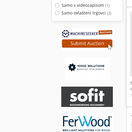
Samo s videozapisom
(1)
Samo ovlašteni trgovci
(2)
Bušenje Rupa Lima
Busenje Plocica
Bušenje