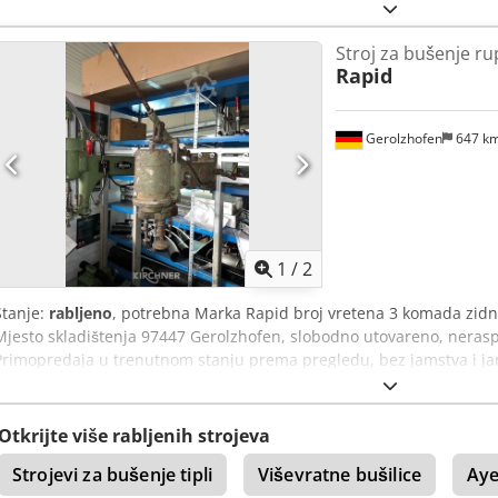
postojeće stanje - besplatno učitavanje - Dcedpfevwgd Sjx Afmek
Stroj za bušenje ru
Rapid
Gerolzhofen
647 k
1
/
2
Stanje:
rabljeno
, potrebna Marka Rapid broj vretena 3 komada zidni
Mjesto skladištenja 97447 Gerolzhofen, slobodno utovareno, nera
Primopredaja u trenutnom stanju prema pregledu, bez jamstva i j
Otkrijte više rabljenih strojeva
Strojevi za bušenje tipli
Viševratne bušilice
Ay