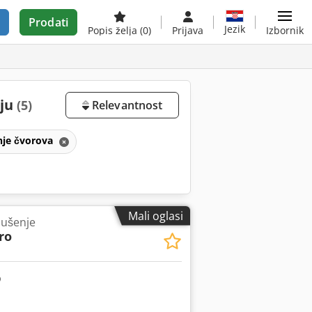
Prodati
Jezik
Popis želja
(0)
Prijava
Izbornik
aju
(5)
Relevantnost
enje čvorova
Mali oglasi
bušenje
ro