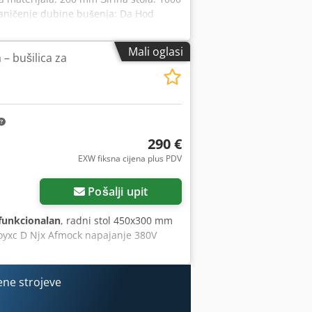
raničenje dubine bušenja: Da Hod
Da Posmak bušenja: ručna poluga Radna
ljenjem Skladište: Nattheim
Mali oglasi
 – bušilica za
290 €
EXW fiksna cijena plus PDV
Pošalji upit
funkcionalan
, radni stol 450x300 mm
foyxc D Njx Afmock napajanje 380V
ene strojeve