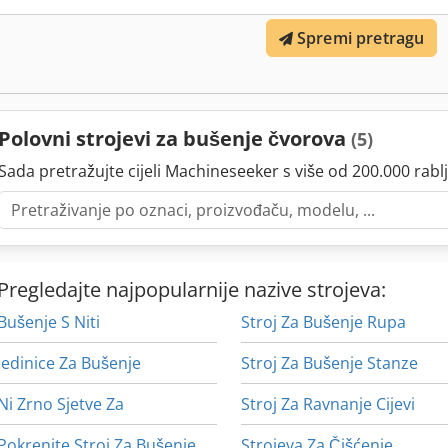
Spremi pretragu
Polovni strojevi za bušenje čvorova
(5)
Sada pretražujte cijeli Machineseeker s više od 200.000 rablj
Pregledajte najpopularnije nazive strojeva:
Bušenje S Niti
Stroj Za Bušenje Rupa
Jedinice Za Bušenje
Stroj Za Bušenje Stanze
Ni Zrno Sjetve Za
Stroj Za Ravnanje Cijevi
Pokrenite Stroj Za Bušenje Rupa
Strojeva Za Čišćenje