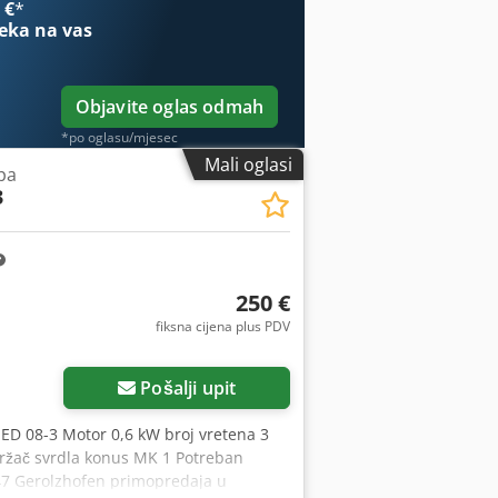
 €
*
eka na vas
Objavite oglas odmah
*po oglasu/mjesec
Mali oglasi
pa
3
250 €
fiksna cijena plus PDV
više slika
Pošalji upit
p ED 08-3 Motor 0,6 kW broj vretena 3
 držač svrdla konus MK 1 Potreban
447 Gerolzhofen primopredaja u