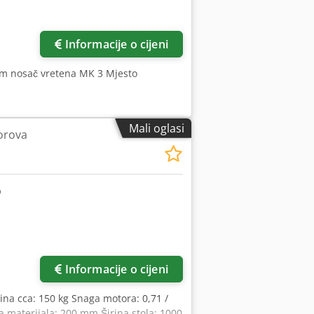
Informacije o cijeni
mm nosač vretena MK 3 Mjesto
Mali oglasi
vorova
više slika
Informacije o cijeni
žina cca: 150 kg Snaga motora: 0,71 /
a materijala: 200 mm Širina stola: 1000