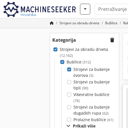
Hrvatska
Strojevi za obradu drveta
Bušilice
Rab
Kategorija
Strojevi za obradu drveta
(12.162)
Bušilice
(512)
Strojevi za bušenje
čvorova
(5)
Strojevi za bušenje
tipli
(90)
Viševratne bušilice
(76)
Strojevi za bušenje
dugačkih rupa
(62)
Prolazne bušilice
(61)
Prikaži više