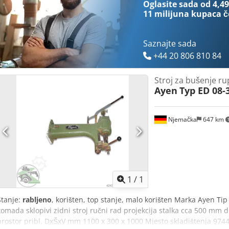
Oglasite sada od 4,49
11 milijuna kupaca
č
Saznajte sada
+44 20 806 810 84
Stroj za bušenje ru
Ayen
Typ ED 08-
Njemačka
647 km
Zatražite 
1
/
1
Stanje:
rabljeno
, korišten, top stanje, malo korišten Marka Ayen Ti
komada sklopivi zidni stroj ručni rad projekcija stalka cca 500 mm
prostor pribl. DxŠxV mm 1100 x 300 x 1000 Mjesto skladištenja 97