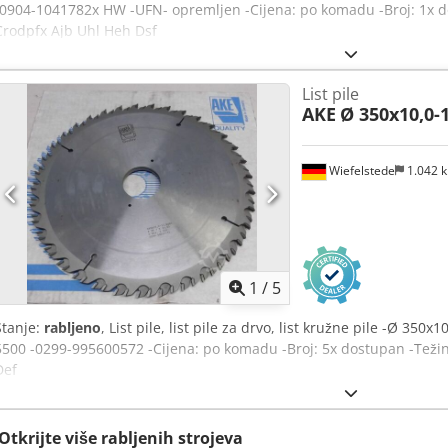
-0904-1041782x HW -UFN- opremljen -Cijena: po komadu -Broj: 1x d
Crodpfx Ajb Uhl Heh Dsf
List pile
AKE
Ø 350x10,0-
Wiefelstede
1.042 
1
/
5
Stanje:
rabljeno
, List pile, list pile za drvo, list kružne pile -Ø 350
5500 -0299-995600572 -Cijena: po komadu -Broj: 5x dostupan -Težin
Def
Otkrijte više rabljenih strojeva