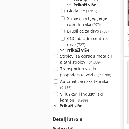
Prikaži više
Glodalice
(1.153)
Strojevi za lijepljenje
rubnih traka
(975)
Brusilice za drvo
(756)
CNC obradni centri za
drvo
(727)
Prikaži više
Strojevi za obradu metala i
alatni strojevi
(31.889)
Transportna vozila i
gospodarska vozila
(27.788)
Automatizacijska tehnika
(9.156)
Viljuškari i industrijski
kamioni
(8.989)
Prikaži više
Detalji stroja
Proizvođač: