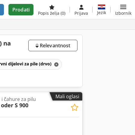
Prodati
Jezik
Popis želja
(0)
Prijava
Izbornik
) na
Relevantnost
rvni dijelovi za pile (drvo)
Mali oglasi
 i čahure za pilu
oder S 900