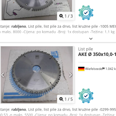
1
/
3
Stanje:
rabljeno
, List pile, list pile za drvo, list kružne pile -1005 M
n maks. 8000 -Cijena: po komadu -Broj: 1x dostupan -Težina: 1,1 k
List pile
AKE
Ø 350x10,0-
Wiefelstede
1.042 
1
/
5
Stanje:
rabljeno
, List pile, list pile za drvo, list kružne pile -0299
30,53 -n maks. 5500 -Cijena: po komadu -Broj: 1x dostupan -Težina: