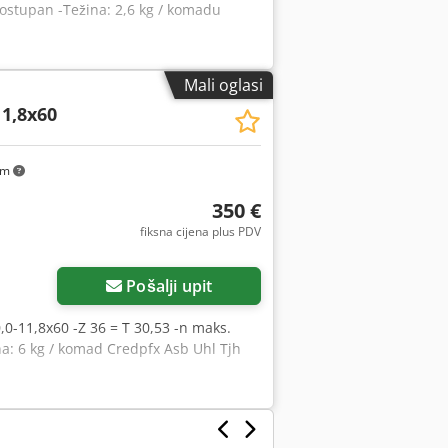
ostupan -Težina: 2,6 kg / komadu
Mali oglasi
11,8x60
km
350 €
fiksna cijena plus PDV
Pošalji upit
x10,0-11,8x60 -Z 36 = T 30,53 -n maks.
a: 6 kg / komad Credpfx Asb Uhl Tjh