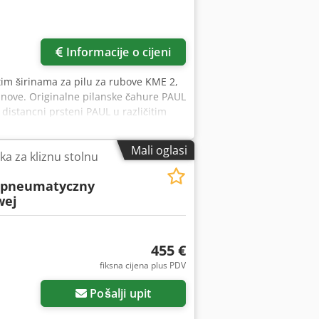
Informacije o cijeni
itim širinama za pilu za rubove KME 2,
inove. Originalne pilanske čahure PAUL
distancni prsteni PAUL u različitim
ra 110 mm, s 2 utora za klinove. Cjdpfx
Mali oglasi
a za kliznu stolnu
 pneumatyczny
wej
455 €
fiksna cijena plus PDV
Pošalji upit