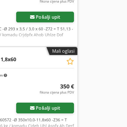
fiksna cijena plus PDV
Pošalji upit
EC -Ø 293 x 3,5 / 3,0 x 60 -Z72 = T 51,13 -
g / komadu Crjdpfx Ahob Uhlze Dof
Mali oglasi
11,8x60
km
350 €
fiksna cijena plus PDV
Pošalji upit
-99560572 -Ø 350x10,0-11,8x60 -Z36 = T
 6 kg / komadu Cjdeb Uhl Aspfx Ah Derf