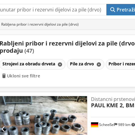
Pretraži
Rabljena pribor i rezervni dijelovi za pile (drvo)
Rabljeni pribor i rezervni dijelovi za pile (drvo
prodaju
(47)
Strojevi za obradu drveta
Pile za drvo
Pribor i reze
Ukloni sve filtre
Distancni prstenovi
PAUL
KME 2, BM 
Scheeßel
989 km