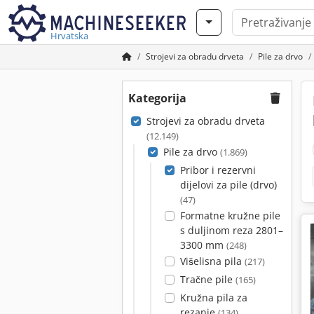
Hrvatska
Strojevi za obradu drveta
Pile za drvo
Kategorija
Strojevi za obradu drveta
(12.149)
Pile za drvo
(1.869)
Pribor i rezervni
dijelovi za pile (drvo)
(47)
Formatne kružne pile
s duljinom reza 2801–
3300 mm
(248)
Višelisna pila
(217)
Tračne pile
(165)
Kružna pila za
rezanje
(134)