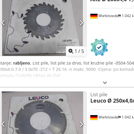
Wiefelstede
1.042 
1
/
5
Stanje:
rabljeno
, List pile, list pile za drvo, list kružne pile -0504
200x4.0-7.0 / 3.0x70 -Z12 = T 26.16 -n maks. 9000 -Cijena: po komadu
komadu Crjdpfjb Uhlyjx Ah Dof
List pile
Leuco
Ø 250x4,0
Wiefelstede
1.042 