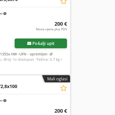
km
200 €
fiksna cijena plus PDV
Pošalji upit
-5041355x HW -UFN - opremljen -Ø
 -Broj: 1x dostupan -Težina: 0,7 kg /
Mali oglasi
/2,8x100
km
200 €