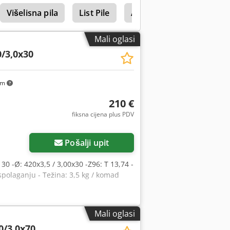
Višelisna pila
List Pile
Ake Supersilent
Kruž
Mali oglasi
/3,0x30
km
210 €
fiksna cijena plus PDV
Pošalji upit
20 30 -Ø: 420x3,5 / 3,00x30 -Z96: T 13,74 -
polaganju - Težina: 3,5 kg / komad
Mali oglasi
0/3,0x70