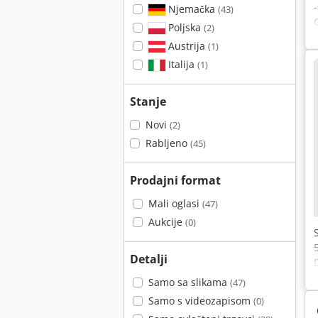
Njemačka
(43)
Poljska
(2)
Austrija
(1)
Italija
(1)
Stanje
Novi
(2)
Rabljeno
(45)
Prodajni format
Mali oglasi
(47)
Aukcije
(0)
Detalji
Samo sa slikama
(47)
Samo s videozapisom
(0)