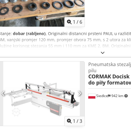
1
/
6
Stanje:
dobar (rabljeno)
, Originalni distancni prsteni PAUL u različ
BM, vanjski promjer 120 mm, promjer otvora 75 mm, s 2 utora za kl
dužine korisnog stezanja 55 mm i 110 mm za KME 2, BM. Originalni 
širinama za reznu pilu S 900, vanjski promjer 150 mm, promjer otvo
Aeiimz Aoh Dsrf
Pneumatska stezaljk
pilu
CORMAK
Docisk
do piły formato
Siedlce
942 km
1
/
3