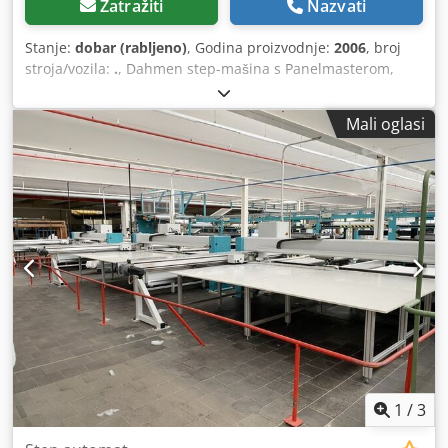
Zatražiti
Nazvati
Stanje:
dobar (rabljeno)
, Godina proizvodnje:
2006
, broj
stroja/vozila:
.
, Dahmen step-mašina s Panelmasterom,
radna širina 280 cm. Crodpfxoy Sqalo Apmef
Mali oglasi
1
/
3