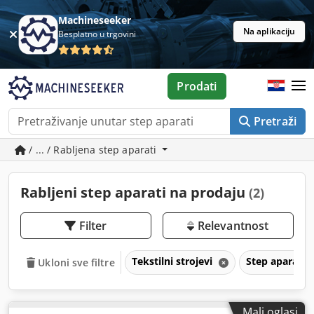
Machineseeker
Na aplikaciju
Besplatno u trgovini
Prodati
Pretraži
/ ... / Rabljena step aparati
Rabljeni step aparati na prodaju
(2)
Filter
Relevantnost
Tekstilni strojevi
Step aparati
Ukloni sve filtre
Mali oglasi