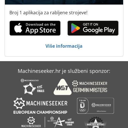
On 08 Utovarivačem
Broj 1 aplikacija za rabljene strojeve!
Prati Auto
St Ispis Sustavi
Step Four
Više informacija
Štap Za
Machineseeker.hr je službeni sponzor: