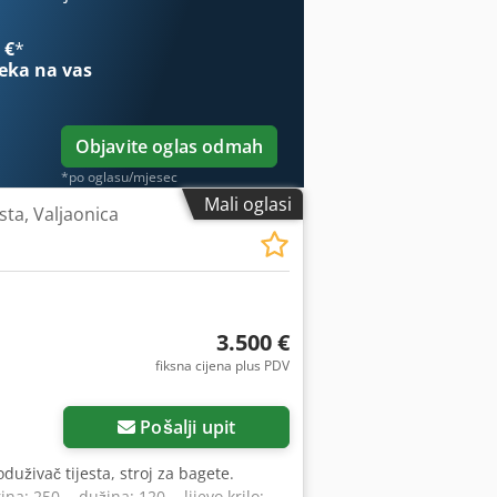
eristike: Duljina trake: duga 2m Snaga:
 €
*
eka na vas
Objavite oglas odmah
*po oglasu/mjesec
Mali oglasi
esta, Valjaonica
3.500 €
fiksna cijena plus PDV
Pošalji upit
duživač tijesta, stroj za bagete.
a: 250, - dužina: 120, - lijevo krilo: