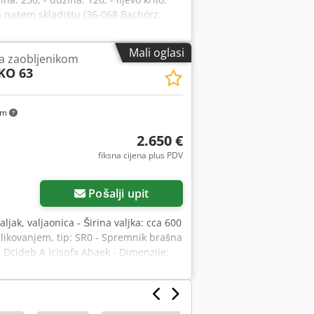
u našem skladištu (36-068 Bachórz,
/ montaža / puštanje u rad. Navedena
 RUSKI, UKRAJINSKI.
Mali oglasi
sa zaobljenikom
KO 63
km
2.650 €
fiksna cijena plus PDV
Pošalji upit
aljak, valjaonica - Širina valjka: cca 600
likovanjem, tip: SR0 - Spremnik brašna
na Dcjdeb A Icispfx Ahaek - Dimenzije: