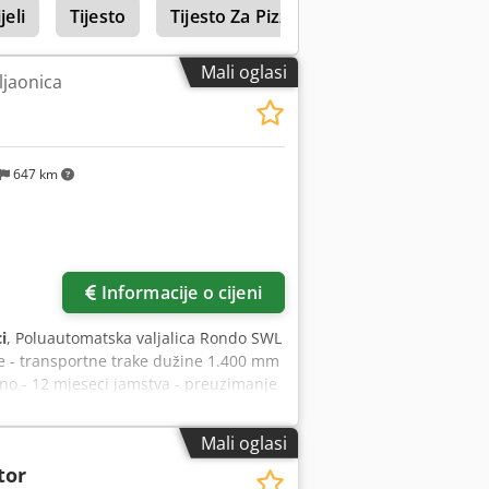
jeli
Tijesto
Tijesto Za Pizze
Mali oglasi
jaonica
647 km
Informacije o cijeni
i
, Poluautomatska valjalica Rondo SWL
ze - transportne trake dužine 1.400 mm
rano - 12 mjeseci jamstva - preuzimanje
Mali oglasi
tor