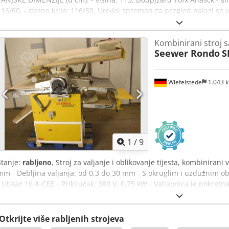
116/60, - desno krilo: 116/60. Uređaj spreman za pregled nalazi se 
Poljska). Dostupne dodatne opcije uz doplatu: remont / transport 
cijena je neto cijena. GOVORIMO ENGLESKI, NJEMAČKI, FRANCUSKI,
Kombinirani stroj 
Seewer Rondo
S
Wiefelstede
1.043 
1
/
9
Stanje:
rabljeno
, Stroj za valjanje i oblikovanje tijesta, kombinirani v
mm - Debljina valjanja: od 0,3 do 30 mm - S okruglim i uzdužnim ob
- Utikač 16 A-CEE - Priključak: 380 V, 0,75 kW - Valjaonica je pokret
1900/1250/V1900 mm - Težina: 430 kg
Otkrijte više rabljenih strojeva