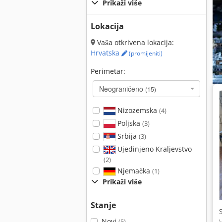
Prikaži više
Lokacija
Vaša otkrivena lokacija:
Hrvatska
(promijeniti)
Perimetar:
Neograničeno
(15)
Nizozemska
(4)
Poljska
(3)
Srbija
(3)
Ujedinjeno Kraljevstvo
(2)
Njemačka
(1)
Prikaži više
Stanje
Novi
(5)