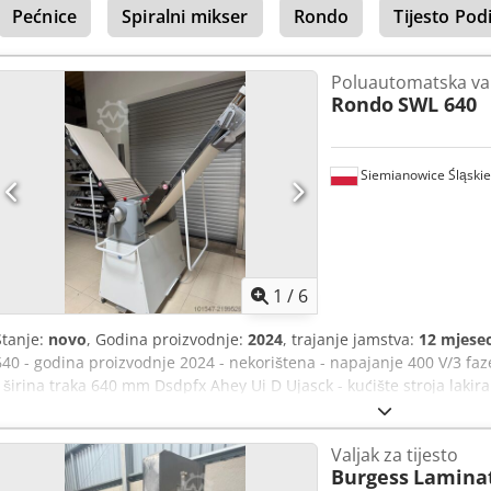
Pećnice
Spiralni mikser
Rondo
Tijesto Podi
Poluautomatska val
Rondo
SWL 640
Siemianowice Śląskie
1
/
6
Stanje:
novo
, Godina proizvodnje:
2024
, trajanje jamstva:
12 mjesec
640 - godina proizvodnje 2024 - nekorištena - napajanje 400 V/3 fa
- širina traka 640 mm Dsdpfx Ahey Ui D Ujasck - kućište stroja laki
iz skladišta/mogućnost dostave - cijena na upit
Valjak za tijesto
Burgess
Lamina