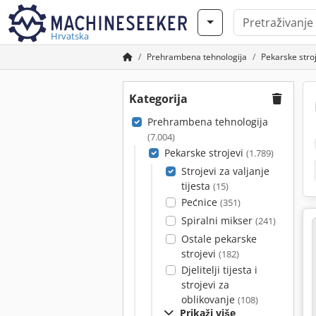
Hrvatska
Prehrambena tehnologija
Pekarske stro
Kategorija
Prehrambena tehnologija
(7.004)
Pekarske strojevi
(1.789)
Strojevi za valjanje
tijesta
(15)
Pećnice
(351)
Spiralni mikser
(241)
Ostale pekarske
strojevi
(182)
Djelitelji tijesta i
strojevi za
oblikovanje
(108)
Prikaži više