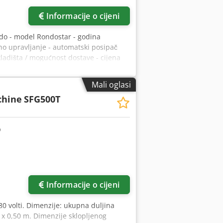
Informacije o cijeni
do - model Rondostar - godina
o upravljanje - automatski posipač
ladišta / mogućnost dostave - cijena
Mali oglasi
chine
SFG500T
Informacije o cijeni
80 volti. Dimenzije: ukupna duljina
3 x 0,50 m. Dimenzije sklopljenog