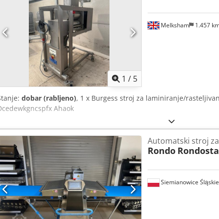
Melksham
1.457 k
1
/
5
Stanje:
dobar (rabljeno)
, 1 x Burgess stroj za laminiranje/rasteljivan
Dcedewkgncspfx Ahaok
Automatski stroj za
Rondo
Rondosta
Siemianowice Śląskie