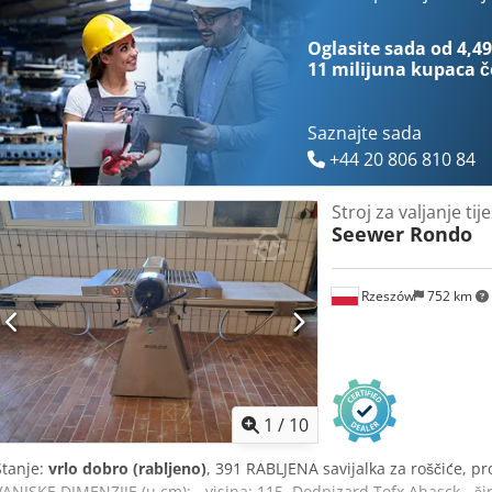
Ahajk Opciono se može ugraditi prskalica za brašno Tehničke karakt
1,1 kW Napon: 380V 3N PE Težina: 320 kg
Oglasite sada od 4,49
11 milijuna kupaca
č
Saznajte sada
+44 20 806 810 84
Stroj za valjanje tij
Seewer Rondo
Rzeszów
752 km
1
/
10
Stanje:
vrlo dobro (rabljeno)
, 391 RABLJENA savijalka za roščiće, pro
VANJSKE DIMENZIJE (u cm): - visina: 115, Dodpjzard Tofx Ahasck - širin