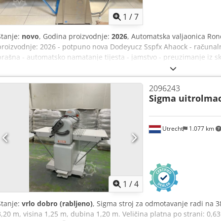
1
/
7
Stanje:
novo
, Godina proizvodnje:
2026
, Automatska valjaonica Ron
proizvodnje: 2026 - potpuno nova Dodeyucz Sspfx Ahaock - računaln
brašna - automatsko namatanje tijesta - jamstvo - preuzimanje iz sk
na upit
2096243
Sigma uitrolma
Utrecht
1.077 km
1
/
4
Stanje:
vrlo dobro (rabljeno)
, Sigma stroj za odmotavanje radi na 3
3,20 m, visina 1,25 m, dubina 1,20 m. Veličina platna po strani: 0,6