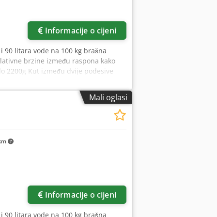
više slika
Informacije o cijeni
 i 90 litara vode na 100 kg brašna
lativne brzine između raspona kako
 do 2200g Kut između dvije podesive
a brašno Podesiva po visini Rotirajući
400g Podesivo vrijeme zaokruživanja
Mali oglasi
među dviju traka može se podesiti
 karakteristike: Dužina trake:
km
više slika
Informacije o cijeni
 i 90 litara vode na 100 kg brašna