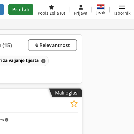
Prodati
Jezik
Popis želja
(0)
Prijava
Izbornik
u
(15)
Relevantnost
i za valjanje tijesta
Mali oglasi
km