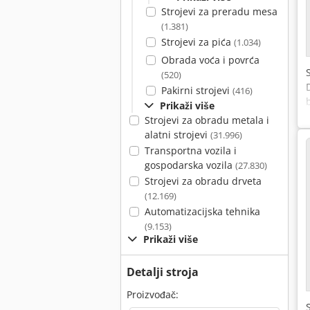
Strojevi za preradu mesa
(1.381)
Strojevi za pića
(1.034)
Obrada voća i povrća
(520)
Pakirni strojevi
(416)
Prikaži više
Strojevi za obradu metala i
alatni strojevi
(31.996)
Transportna vozila i
gospodarska vozila
(27.830)
Strojevi za obradu drveta
(12.169)
Automatizacijska tehnika
(9.153)
Prikaži više
Detalji stroja
Proizvođač: