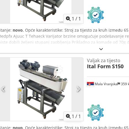
Zatražite 
1
/
1
Stanje:
novo
, Opće karakteristike: Stroj za tijesto za kruh između 65
Dedpfx Ajuuc T Tehaeck Varijator brzine omogućuje podešavanje re
biste dobili željeni stupanj zaobljenja Prikladno za komade od 70g
šipke za podešavanje veličine dijelova koje treba zaokružiti Zdjela z
kotači za jednostavno kretanje Može raditi s komadima tijesta do 1
Valjak za tijesto
kontrolira brzinu jednog od raspona Noge podesive po visini Kut iz
Ital Form
S150
pomoću točke Opciono se može ugraditi prskalica za brašno Tehničke
standardna 1,7m Snaga: 1,1 kW Napon: 380V 3N PE Težina: 250 kg
Mala Vranjska
359 
Zatražite 
1
/
1
Stanje:
novo
, Opće karakteristike: Stroj za tijesto za kruh između 65