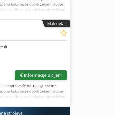
pona kako biste dobili željeni stupanj
odesive šipke za podešavanje veličine
ek Podesiva po visini Rotirajući kotači
odesivo vrijeme zaokruživanja
Mali oglasi
među dviju traka može se podesiti
 karakteristike: Dužina trake:
km
više slika
Informacije o cijeni
 i 90 litara vode na 100 kg brašna
pona kako biste dobili željeni stupanj
odesive šipke za podešavanje veličine
tirajući kotači za jednostavno kretanje
anja kontrolira brzinu jednog od
odesiti pomoću točke Dcodpfeuuc U Rjx
ene strojeve