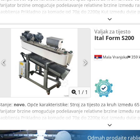
Varijator brzine omogućuje podešavanje relativne brzine između ras
zaobljenja Prikladno za komade od 70g do 2200g Kut između dvije p
dijelova koje treba zaokružiti Zdjela za brašno Dcsdpfxsuuc Uws Aha
za jednostavno kretanje Može raditi s komadima tijesta do 1400g P
Valjak za tijesto
kontrolira brzinu jednog od raspona Noge podesive po visini Kut iz
Ital Form
S200
pomoću točke Opciono se može ugraditi prskalica za brašno Tehničke
standardna 1,5m Snaga: 1,1 kW Napon: 380V 3N PE Težina: 250 kg
Mala Vranjska
359 
Zatražite 
1
/
1
Stanje:
novo
, Opće karakteristike: Stroj za tijesto za kruh između 65
Varijator brzine omogućuje podešavanje relativne brzine između ras
zaobljenja Prikladno za komade od 70g do 2200g Kut između dvije p
dijelova koje treba zaokružiti Zdjela za brašno Podesiva po visini Ro
Može raditi s komadima tijesta do 1400g Podesivo vrijeme zaokruživ
raspona Noge podesive po visini Kut između dviju traka može se p
Odmah prodajte rablj