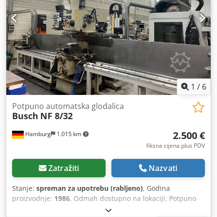
Visina u najnižem položaju: 1800 mm Težina: cca 1,5 t
1
/
6
Potpuno automatska glodalica
Busch
NF 8/32
2.500 €
Hamburg
1.015 km
fiksna cijena plus PDV
Zatražiti
Nazvati
Stanje:
spreman za upotrebu (rabljeno)
, Godina
proizvodnje:
1986
, Odmah dostupno na lokaciji: Potpuno
automatska glodalica Busch Tip NF 8/32 Godina