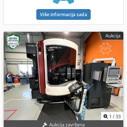
spremnik za alate. - Opremljen je postajom za uklanjanje
oštrina. Stroj se može pregledati pod naponom, uz
Više informacija sada
prethodnu najavu.
Aukcija
1
/
33
Aukcija završena