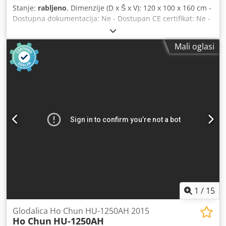
Stanje:
rabljeno
, Dimenzije (D x Š x V): 120 x 100 x 160 cm -
Dostupna dokumentacija: Ne - Dostupan CE certifikat: Ne -
Broj osi [kom]: 3 - Hod osi X [mm]: 550 - Hod osi Y [mm]:
200 - Hod osi Z [mm]: 500 - Duljina stola [mm]: 1000 -
Mali oglasi
Širina stola [mm]: 250 - Držač alata: ISO40 - Min. brzina
vretena [okr/min]: 44 - Maks. brzina vretena [okr/min]:
2000 - Dimenzije za transport: 1200 mm x 1000 mm x 1600
mm (d x š x v) Financijske informacije PDV: Navedena
cijena je bez PDV-a PDV/Porez na dobit: PDV se može odbiti
za poduzetnike Dostava i zamjena za rabljeno moguća u
bilo koje vrijeme za sve proizvode iz industrijskog sektora
Csdozrx Rcopfx Ahroha Lukas van Rossum
1
/
15
Glodalica Ho Chun HU-1250AH 2015
Ho Chun
HU-1250AH