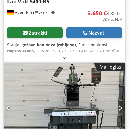
Lab Volt
5400-B5
3.650 €
Au am Rhein
679 km
3.800 €
VB plus PDV
Zatražiti
Nazvati
Stanje:
gotovo kao novo (rabljeno)
, Funkcionalnost:
neprovjereno
, Lab-Volt 5400-B5 CNC GLODAČICA Cedpfjw
E A Unjx Ahrjha - Pribor prema slikama
Mali oglasi