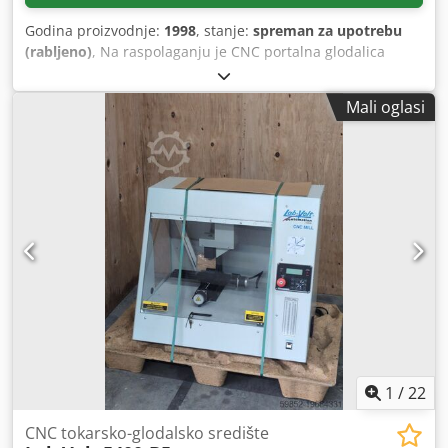
Godina proizvodnje:
1998
, stanje:
spreman za upotrebu
(rabljeno)
, Na raspolaganju je CNC portalna glodalica
velikog formata s 5 osi, model Unisign. Visina prolaza
portala: 1200 mm, broj mjesta za alate: 35/53, prihvat
Mali oglasi
alata: SK50, hod osi X/Y/Z: 10000 mm/2000 mm/800 mm,
dimenzije stola X/Y: 11750 mm/1670 mm, maks.
opterećenje stola: 2500 kp/m², maks. razmak između
vretena stola: 1200 mm, snaga glavnog vretena: 26 kW,
brzina: 6000 o/min, pomak: 24 m/min, brzina za brzo
pomicanje: 24 m/min. Dimenzije stroja X/Y/Z: cca. 14000
mm/5800 mm/4000 mm, težina: cca. 45 t, upravljanje:
Siemens Sinumerik 840C. Uključuje automatsko
priključivanje i odspajanje glave za kutno glodanje, sustav
za orijentaciju vretena, sinkronizirano rezanje navoja,
sustav unutarnjeg hlađenja (IKZ), sustav mjernog senzora
za radni komad i rad s dvjema radnim stanicama.
Dokumentacija je dostupna. Moguća je inspekcija na licu
mjesta. Chedpfx Aozpyw Eshrsa
1
/
22
CNC tokarsko-glodalsko središte