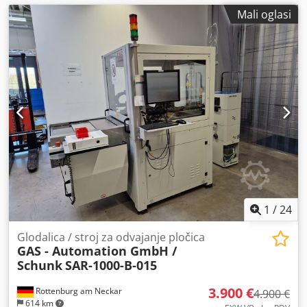
Mali oglasi
1
/
24
Glodalica / stroj za odvajanje pločica
GAS - Automation GmbH /
Schunk
SAR-1000-B-015
3.900 €
Rottenburg am Neckar
4.900 €
614 km