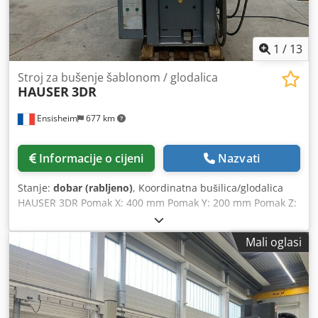
1
/
13
Stroj za bušenje šablonom / glodalica
HAUSER
3DR
Ensisheim
677 km
Informacije o cijeni
Nazvati
Stanje:
dobar (rabljeno)
, Koordinatna bušilica/glodalica
HAUSER 3DR Pomak X: 400 mm Pomak Y: 200 mm Pomak Z:
400 mm Vreteno: 2 brzine Konus: CM2 Ispust vretena: 120
mm 2 raspona brzina: 60-1500 okr/min / 1500-3000
Mali oglasi
okr/min Veličina stola: D 590 mm x Š 320 mm Varijator
brzine na vretenu 2 posmaka Automatski spust: 0,03
mm/min - 0,06 mm/min X-os funkcionalna s Mitutoyo
uređajem Y i Z osi: neispravne skale Napon: 380 V Širina:
1500 mm Dubina: 1700 mm Cedpfjzmx N Usx Ahreha