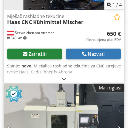
1
/
4
Mješač rashladne tekućine
Haas CNC
Kühlmittel Mischer
650 €
Seewalchen am Attersee
340 km
fiksna cijena plus PDV
Zatražiti
Nazvati
Stanje:
novo
, Mješalica rashladne tekućine za CNC strojeve
tvrtke Haas. Cedjzllbhepfx Ahroha
Mali oglasi