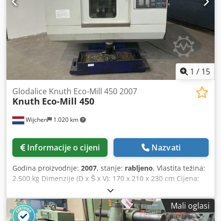
1
/
15
Glodalice Knuth Eco-Mill 450 2007
Knuth
Eco-Mill 450
Wijchen
1.020 km
Informacije o cijeni
Nazvati
Godina proizvodnje:
2007
, stanje:
rabljeno
, Vlastita težina:
2.500 kg Dimenzije (D x Š x V): 170 x 210 x 230 cm Cijena:
Na upit - Godina proizvodnje: 2007 - Dokumentacija
dostupna: Da - CE-označavanje: Da - CE-certifikat: Ne -
Mali oglasi
Serijski broj: 750283 - Upravljanje: CNC - Marka
upravljačkog sustava: Siemens - Tip upravljačkog sustava: