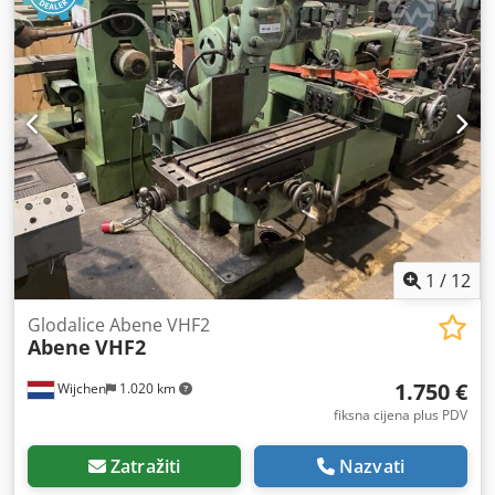
Sinumerik 802D Cjdjwnip Rspfx Ahrsha - Snaga [kW]: 7.0 -
Broj osi [kom]: 3 - X-os hod [mm]: 450 - Y-os hod [mm]: 300
- Z-os hod [mm]: 400 - Duljina stola [mm]: 920 - Širina stola
[mm]: 280 - Prihvat alata: ISO40 - Min. broj okretaja
vretena [o/min]: 100 - Maks. broj okretaja vretena [o/min]:
8.000 - Transportne dimenzije: 1.700 mm x 2.100 mm x
2.300 mm (d x š x v) - Transportna masa [kg]: 2.500 kg -
Broj transportnih paketa [kom]: 1 Financijske informacije
PDV: Navedena cijena je bez PDV-a PDV/Oporezivanje
marže: PDV se može odbiti za poduzetnike Isporuka i
zamjena mogući u svakom trenutku za sve industrijske
strojeve Lukas van Rossum
1
/
12
Glodalice Abene VHF2
Abene
VHF2
1.750 €
Wijchen
1.020 km
fiksna cijena plus PDV
Zatražiti
Nazvati