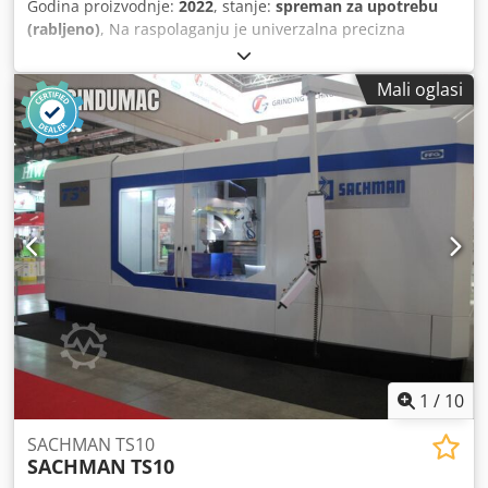
Godina proizvodnje:
2022
, stanje:
spreman za upotrebu
(rabljeno)
, Na raspolaganju je univerzalna precizna
bušilica i glodalica Optimum. Broj okretaja: 1750 o/min,
hod stezne glave: 120 mm, kut nagiba glodalne glave:
Mali oglasi
+/-45°, vertikalni hod: 24 mm - 650 mm, horizontalni hod: 0
mm - 185 mm, udaljenost između vretena i križnog stola:
60 mm - 390 mm, kapacitet bušenja u čeliku: 30 mm, maks.
promjer glodala: 100 mm, maks. promjer vratila glodala: 25
mm, dimenzije križnog stola X/Y: 1000 mm/240 mm, maks.
opterećenje stola: 160 kg, hod X/Y/Z: 580 mm/200 mm/340
mm, pomak X: 720 mm/min, dimenzije stroja X/Y/Z: cca.
1300 mm/1100 mm/2200 mm, težina: cca. 900 kg.
Dokumentacija je dostupna. Moguća je inspekcija na licu
mjesta. Chjdpfx Ahozq Ecvjroa
1
/
10
SACHMAN TS10
SACHMAN
TS10