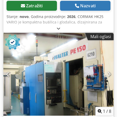
Zatražiti
Nazvati
Stanje:
novo
, Godina proizvodnje:
2026
, CORMAK HK25
VARIO je kompaktna bušilica i glodalica, dizajnirana za
raznovrsne primjene. Odlična za majstore i profesionalce,
ova mašina nudi ne samo kompaktne dimenzije, već i
Mali oglasi
iznimnu funkcionalnost. Opremljena stožastom osovinom
MK3, ova glodalica osigurava stabilnost i preciznost
obrade. Digitalni prikaz brzine vrtnje osovine omogućuje
preciznu kontrolu procesa, jamčeći izvrsne rezultate.
Karakteristike stroja * Digitalni prikaz brzine * Držač svrdla
s osovinom * Digitalni prikaz dubine bušenja *
Kontinuirana regulacija brzine * Precizno ležajna osovina
Tehnički podaci BUŠENJE 20 mm VALJASTO-ČELNO
GLODANJE 16 mm ČELNO GLODANJE 63 mm STOŽAC
OSOVINE MK3 HOD OSOVINE 50 mm BROJ BRZINA
OSOVINE varijabilna RASPON BRZINE OSOVINE 50-2250
o/min POVRŠINA RADA STOLA 700 x 180 mm MAKSIMALNI
UZDUŽNI HOD STOLA 480 mm MAKSIMALNI POPREČNI
HOD STOLA 175 mm MAKSIMALNI OKOMITI HOD GLAVE
1
/
8
280 mm BROJ T-UTORA 3 DIMENZIJE T-UTORA T12 / 12 mm