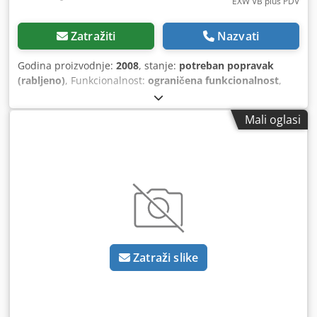
EXW VB plus PDV
Zatražiti
Nazvati
Godina proizvodnje:
2008
, stanje:
potreban popravak
(rabljeno)
, Funkcionalnost:
ograničena funkcionalnost
,
broj stroja/vozila:
346100
, Stroj SAR-1000-B-015 s
priborom: Uključuje sustav za ekstrakciju ULT ASD 300 Ex.
Mali oglasi
Upute za rad mogu se poslati u PDF formatu. Stroj je
trenutno u stanju prikazanom na slikama i po potrebi se
može postaviti na palete za preuzimanje. Stroj je
pregledala tvrtka Schunk i utvrđeno je da su potrebni
sljedeći rezervni dijelovi: - Z-os - Ležajevi osi Y1 i Y2 -
Zamjena napojnih kabela, kabela Hall senzora i
pneumatskih crijeva - Kočnica X-osi - Mlaznica za
ekstrakciju + crijevo za ekstrakciju - Senzor Shuttle (B4.3/E)
- Držači alata (5 komada) - Zamjena UPS-a Cedpfsxwvruex
Zatraži slike
Ahrsha - Četka pritisne letve - Svjetiljka za signalnu lampu
- Brtveni prsten pritisne letve, pneumatski cilindar, vodilica
+ klizna ležajna čaura, držač vretena - Vanjsko ispušno
crijevo ULT - Stol s podiznim cilindrom (?) - Procijenjena