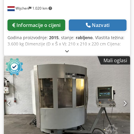
Wijchen
1.020 km
Informacije o cijeni
Nazvati
Godina proizvodnje:
2015
, stanje:
rabljeno
, Vlastita težina:
3.600 kg Dimenzije (D x Š x V): 210 x 210 x 220 cm Cijena:
na upit - Godina proizvodnje: 2015 - Dostupna
dokumentacija: Da - CE oznaka prisutna: Da - CE certifikat
Mali oglasi
prisutan: Ne - Serijski broj: 5752 - Upravljanje: CNC -
Horizontalno/Vertikalno: Horizontalno i vertikalno - Marka
upravljačkog sustava: Heidenhain - Snaga [kW]: 12,0 - Broj
osi [kom]: 3 - X-os hod [mm]: 1250 - Y-os hod [mm]: 540 - Z-
os hod [mm]: 520 - Duljina stola [mm]: 1800 - Širina stola
[mm]: 400 - Prihvat alata: BT50 - Glavna snaga vretena
[kW]: 7,5 - Minimalni broj okretaja vretena [o/min]: 275 -
Maksimalni broj okretaja vretena [o/min]: 2000 - Alati
uključeni: Da - Transportne dimenzije: 2100 mm x 2100
mm x 2200 mm (d x š x v) - Transportna težina [kg]: 3600 kg
- Broj transportnih paketa [kom]: 2 Financijske informacije
PDV: Prikazana cijena je bez PDV-a PDV/Opcija obračuna