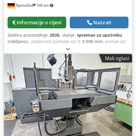
Njemačka
740 km
Informacije o cijeni
Nazvati
Godina proizvodnje:
2026
, stanje:
spreman za upotrebu
(rabljeno)
, udaljenost pomaka osi X:
2.500 mm
, pomak osi
Y:
1.210 mm
, pomak osi Z:
1.200 mm
, proizvođač
kontrolera:
HEIDENHAIN
, model upravljača:
TNC 640 HSCI
,
Mali oglasi
snaga motora vretena:
20.500 W
, maksimalna brzina
vretena:
5.000 okr/min
, opterećenje stola:
3.000 kg
, broj
osovina:
5
, Ova 5-osna glodalica SACHMAN TS10 s
krevetom proizvedena je 2026. godine i potpuno je nova.
Ima impresivan pomak X-osi od 2500 mm, pomak Y-osi od
1210 mm i pomak Z-osi od 1200 mm. Stroj uključuje
robusnu veličinu stola od 2700 x 800 mm i maksimalnu
nosivost stola od 3000 kg. Ako tražite visokokvalitetne
mogućnosti glodanja, razmislite o stroju SACHMAN TS10
koji imamo na prodaju. Kontaktirajte nas za više detalja. •
stroj je potpuno nov • Guščji vrat: 1000 mm • Brzina osi
(brza): 25 m/min • Veličina stola: 2700 x 800 mm • Ručni