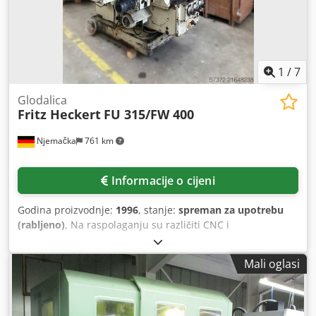
1
/
7
Glodalica
Fritz Heckert
FU 315/FW 400
Njemačka
761 km
Informacije o cijeni
Godina proizvodnje:
1996
, stanje:
spreman za upotrebu
(rabljeno)
, Na raspolaganju su različiti CNC i
konvencionalni frezerski strojevi, proizvođača Fritz Heckert.
1) Fritz Heckert FU 315/E, težina: približno 4000 kg. 2) Fritz
Mali oglasi
Heckert FU 315 2/PS, težina: približno 3900 kg. 3) Fritz
Heckert FU 315 2/PS, težina: približno 3900 kg. 4) Fritz
Heckert FU 315 2/PS, težina: približno 3900 kg. 5) Fritz
Heckert FU 315/E, težina: približno 3200 kg. 6) Fritz Heckert