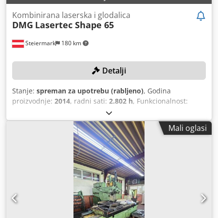
Kombinirana laserska i glodalica
DMG
Lasertec Shape 65
Steiermark
180 km
Detalji
Stanje:
spreman za upotrebu (rabljeno)
, Godina
proizvodnje:
2014
, radni sati:
2.802 h
, Funkcionalnost:
potpuno funkcionalan
, broj stroja/vozila:
12230000107
,
maksimalna brzina vretena:
10.000 okr/min
, udaljenost
Mali oglasi
pomaka osi X:
650 mm
, pomak osi Y:
650 mm
, pomak osi Z:
560 mm
, model upravljača:
Siemens 840D sl
, snaga lasera:
100 W
, Ponovljivo precizno 5-osno glodanje, lasersko
teksturiranje te lasersko skidanje laka na preciznom stroju!
TEHNIČKI DETALJI Hod X-osi: 650 mm Hod Y-osi: 650 mm
Hod Z-osi: 560 mm Raspon broja okretaja glavnog vretena:
20 - 10.000 o/min Pogonska snaga glavnog vretena: 13 / 9
kW Moment: maks. 83 / 57 Nm Codjzcxwropfx Ahrsha
Prihvat alata: HSK A63 prema DIN 69893 Površina za