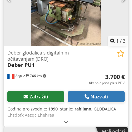
mjesta. Cedpozqu E Hjfx Ahrsha
1
/
3
Deber glodalica s digitalnim
očitavanjem (DRO)
Deber
PU1
3.700 €
Arguel
746 km
fiksna cijena plus PDV
Zatražiti
Nazvati
Godina proizvodnje:
1990
, stanje:
rabljeno
, GLODALICA
Chsdpfx Aezqc Ehehrea
Mali oglasi