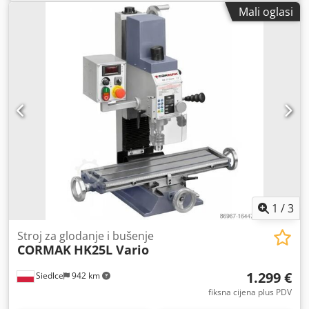
proizvodnje 1986. Širina utora do 32 mm Chodpezrbuksfx
Mali oglasi
Ahrsa Duljina obrade do 6100 mm Automatski sustav za
dovod materijala Automatsko pozicioniranje Pogonski
motor 5,5 kW Dodatna oprema: radna ploča Stezne glave,
glodalice Sustav za hlađenje Digitalni zaslon Težina 4 tone
Cijena: 2.500 eura + PDV, dostupno na lokaciji.
1
/
3
Stroj za glodanje i bušenje
CORMAK
HK25L Vario
1.299 €
Siedlce
942 km
fiksna cijena plus PDV