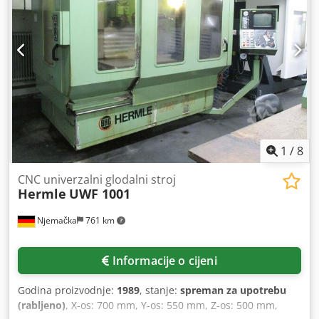
FW 400/E, težina: približno 3700 kg. 7) Fritz Heckert FU 315,
težina: približno 3100 kg. Moguća je inspekcija na licu
mjesta. Csdpfx Asyyy Nrshrsha
1
/
8
CNC univerzalni glodalni stroj
Hermle
UWF 1001
Njemačka
761 km
Informacije o cijeni
Godina proizvodnje:
1989
, stanje:
spreman za upotrebu
(rabljeno)
, X-os: 700 mm, Y-os: 550 mm, Z-os: 500 mm,