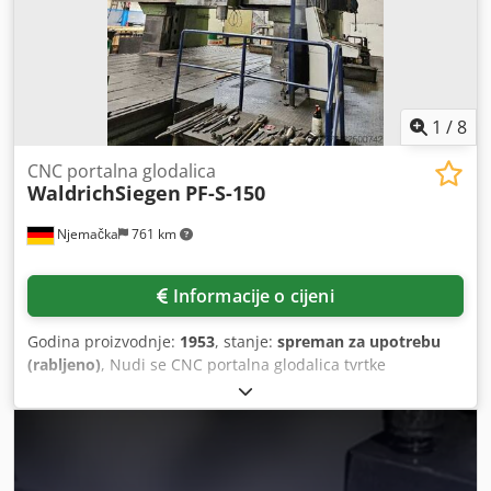
1
/
8
CNC portalna glodalica
WaldrichSiegen
PF-S-150
Njemačka
761 km
Informacije o cijeni
Godina proizvodnje:
1953
, stanje:
spreman za upotrebu
(rabljeno)
, Nudi se CNC portalna glodalica tvrtke
WaldrichSiegen za horizontalno i vertikalno glodanje, kao i
za bušenje velikih komada. Hod stola: 14000 mm, hod
poprečne grede: 4500 mm, hod poprečne grede: 4000 mm,
hod osovine: 450 mm, preciznost pozicioniranja
stol/poprečna greda/osovina: 0,05 mm, promjer stupa: