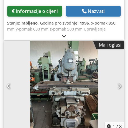
Informacije o cijeni
Nazvati
Stanje:
rabljeno
, Godina proizvodnje:
1996
, x-pomak 850
mm y-pomak 630 mm z-pomak 500 mm Upravljanje
Heidenhain TNC 426 Brzi pomak 10 m/min Dimenzije stola
1.200 x 550 mm Brzina vretena 20 - 4.200 o/min Motor
Mali oglasi
vretena 7 kW Prihvat alata SK 40 Po našoj procjeni, stroj je
u dobrom, korištenom stanju i može se pregledati pod
naponom prema dogovoru. Tehničke značajke i dodatna
oprema: - Dijelna glava, 4. os Dodatna oprema, prikazani
alati i stezni pribor uključeni su u isporuku samo ako je to
navedeno u dodatnim informacijama. Chsdpfx Aey Dh U
Dsm Tea Zadržavamo pravo na izmjene i pogreške u
tehničkim podacima i informacijama, kao i na prodaju u
međuvremenu!
1
/
8