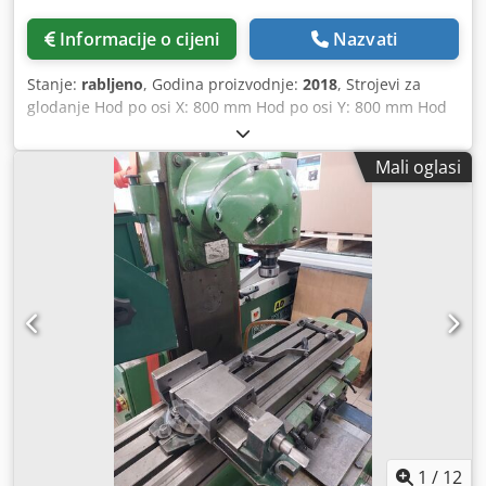
Informacije o cijeni
Nazvati
Stanje:
rabljeno
, Godina proizvodnje:
2018
, Strojevi za
glodanje Hod po osi X: 800 mm Hod po osi Y: 800 mm Hod
po osi Z: 600 mm HSC stroj Broj osi: 5 Stroj za glodanje /
obradni centar Upravljanje: Siemens Držač vretena: HSK-
Mali oglasi
T63 Brzina vretena: 12000 o/min Raspon brzine do: 12000
o/min Maksimalna težina obratka: 1000 kg Izmjenjivač
alata: 126 pozicija Snaga pogona: 46 kW Moment: 200 Nm
Brza kretnja: 75 m/min Brzina posmaka: 75000 mm/min
Hlađenje vretena Transport strugotine Upravljanje
Siemens Unutarnje hlađenje pod pritiskom od 70 bara.
Vanjsko hlađenje. Hlađenje zrakom, unutarnje i vanjsko.
Dovod medija, hidraulika i zrak za automatizaciju,
automatska vrata. HSK 63 A i T držač, T = funkcija rotacije,
orijentacija vretena (potpuno funkcionalan stroj za
rotacijsko glodanje). Sistem za usisavanje Csdpozrt S Isfx
Am Teha Spremnik od 1000 litara za rashladnu tekućinu s
filterom od papirnate trake i finim filterom ispred vretena.
Torzijski motori u osima A i C. Simultano glodanje.
1
/
12