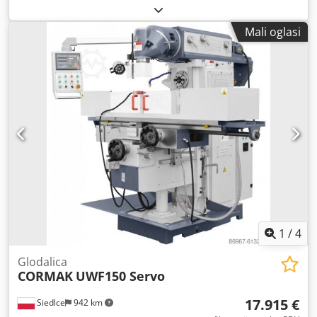
TNC 121 Prihvat vretena ISO: SK 40 Vertikalni izvlakač
pinole: 120 mm Glava vretena zakretna lijevo i desno:
Mali oglasi
svaka po 90° Raspon broja okretaja: 40 - 1.600 o/min Izmak
vretena: 200 mm Ploča za stezanje stola: 1.050 x 627 mm
Stol zakretljiv cca.: +45/-45 stupnjeva Stol rotirajući: 360
stupnjeva Hod stola - horizontalno: 200 mm Brzina
posmaka stola X/Z: 5 - 5.000 mm/min Brzina posmaka stola
Y: 2,5 - 250 mm/min Ukupna priključna snaga: 8 kW Težina
cca.: 3,2 kg Dimenzije stroja cca. DxŠxV: 2,3 x 2,0 x 1,850 m
Csdpfx Amozibabo Toha MAHO MH 800 je visokokvalitetni
konvencionalni univerzalni alatni glodalni stroj, projektiran
za precizne radove glodanja, bušenja i obrade u
alatničarstvu, strojarstvu, izradi naprava, kao i za izradu
pojedinačnih dijelova i maloserijsku proizvodnju.
1
/
4
Glodalica
CORMAK
UWF150 Servo
17.915 €
Siedlce
942 km