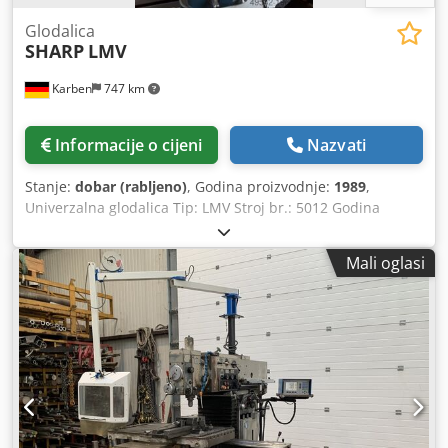
Glodalica
SHARP
LMV
Karben
747 km
Informacije o cijeni
Nazvati
Stanje:
dobar (rabljeno)
, Godina proizvodnje:
1989
,
Univerzalna glodalica Tip: LMV Stroj br.: 5012 Godina
proizvodnje: 1989 Tehnički podaci: Chjdpfx Amjw Ebhms
Toa Pomaci: uzdužno (X-os): 762 mm poprečno (Y-os): 305
Mali oglasi
mm okomito (Z-os): 406 mm Hod pinole: 127 mm Prihvat
glavčine: stezna čahura Veličina stola: 1067 x 229 mm
Raspon obrtaja: 50-3750 o/min u dvije brzine Težina: 1000
kg Oprema:  SONY digitalni uređaj za mjerenje, 2 osi, X i
Y-os  Strojna svjetiljka  Stezna glava za bušenje 0-13 mm
 Set steznih čahura  Strojni škripac, širina čeljusti 150
mm  Zaštitni uređaj, električno zaštićen, tip: ZE-FS 30-300,
potpuno montiran  Dokumentacija Stanje: dobro,
provjereno u radionici