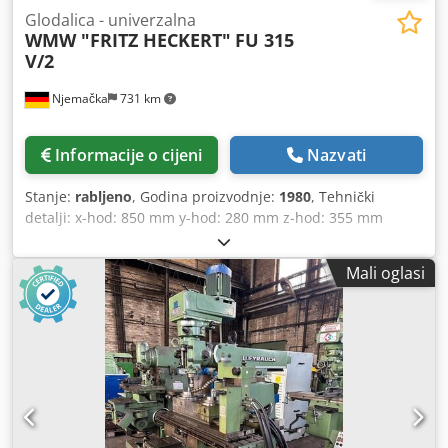
Glodalica - univerzalna
WMW "FRITZ HECKERT"
FU 315
V/2
Njemačka
731 km
Informacije o cijeni
Nazvati
Stanje:
rabljeno
, Godina proizvodnje:
1980
, Tehnički
detalji: x-hod: 850 mm y-hod: 280 mm z-hod: 355 mm
Montaža vretena ISO: SK 45 / SK 45 Glava vretena se okreće
lijevo i desno: 90° svaki Raspon brzine: 28 - 1400 / 18
Mali oglasi
okretaja u minuti Razmak stol/horizontalno vreteno: min.:
60 / maks.: 180 mm Stezna površina stola: 1070 x 270 mm
Nosivost stola: 1000 kg Stol se okreće +/-: 45° stupnjeva
svaki Posmak:: X+Y: 16 - 800 i Z: 5 - 250 mm/min Ukupna
potrebna snaga: 8,0 kW Težina stroja cca: 3100 kg
Dimenzije stroja cca DxŠxV: 2,1 x 1,8 x 2,15 m Dimenzije
kontrolnog ormara: D: 0,8 x Š: 0,45 x V: 1,65 m Stezna
površina: 315 x 1250 mm Podešavanje snopa vodoravno