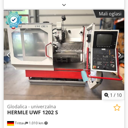
HSC-stroj Broj osi: 5 Glodalica / obradni centar Upravljanje:
Siemens Sinumerik Prihvat vretena: HSK 100 Brzina
Mali oglasi
vretena: 6000 okr/min Raspon broja okretaja do: 6000
okr/min Veličina stola X: 770 mm Veličina stola Y: 770 mm
Maks. težina obratka: 800 kg Mjenjač alata: za 60 alata
Pogon: 32 kW Moment: 340 Nm Brzi hod: 40 m/min Brzina
posmaka: 40 mm/min Hlađenje vretena Transporter
strugotine Upravljanje Siemens 5-osni CNC univerzalni
obradni centar Codpfx Asyzw Sasm Teha Za visoko
precizne glodalne obrade najrazličitijih materijala Vrlo
stabilna izvedba za tešku obradu materijala Siemens
Sinumerik upravljanje HSK100 vreteno, idealno za obradu
čelika Visoka procesna sigurnost i pouzdanost Pogodno za
automobilsku, strojobravarsku i industriju izrade alata i
kalupa
1
/
10
Glodalica - univerzalna
HERMLE
UWF 1202 S
Trittau
1.010 km