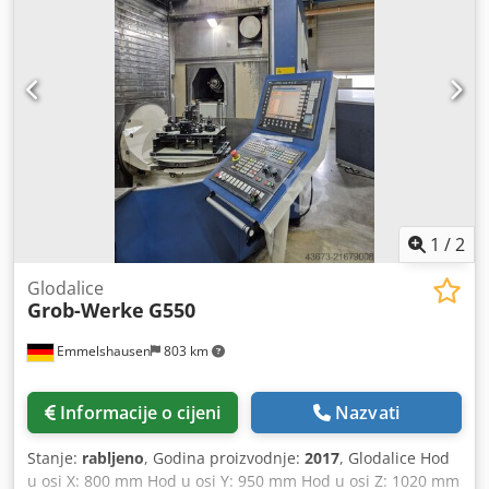
brzina spojke Pumpa za podmazivanje Napon: 380 V
Širina: 2000 mm Dubina: 2100 mm Visina: 2500 mm
Težina: 3 T
1
/
2
Glodalice
Grob-Werke
G550
Emmelshausen
803 km
Informacije o cijeni
Nazvati
Stanje:
rabljeno
, Godina proizvodnje:
2017
, Glodalice Hod
u osi X: 800 mm Hod u osi Y: 950 mm Hod u osi Z: 1020 mm