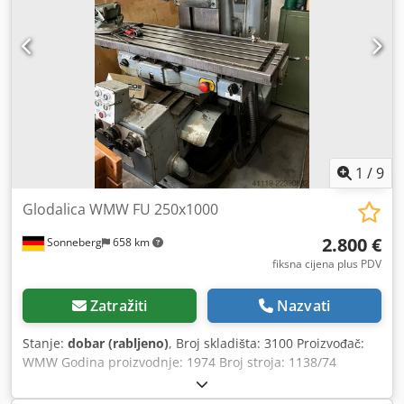
1
/
9
Glodalica WMW FU 250x1000
2.800 €
Sonneberg
658 km
fiksna cijena plus PDV
Zatražiti
Nazvati
Stanje:
dobar (rabljeno)
, Broj skladišta: 3100 Proizvođač:
WMW Godina proizvodnje: 1974 Broj stroja: 1138/74
Tip/Model: FU 250x1000 Hodovi (samostalni) x-y-z: 800 -
190 - 360 mm Hodovi (ručni) x-y-z: 820 - 220 - 380 mm Stol: