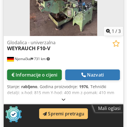
ručno 650 mm montiran na stol: stezna glava sa steznom
glavom s 3 čeljusti Ø 200 mm s unutarnjim čeljustima,
središnja visina 165 mm Sustav rashladnog sredstva Ručna
radilica Glodalica Ø 22 x 620 mm s glodalicom 80 x Ø 8 mm
Csdpfx Amou Ndf Ij Tjha *
1
/
3
Glodalica - univerzalna
WEYRAUCH
F10-V
Njemačka
731 km
Informacije o cijeni
Nazvati
Stanje:
rabljeno
, Godina proizvodnje:
1976
, Tehnički
detalji: x-hod: 815 mm Y-hod: 400 mm z-pomak: 410 mm
Raspon brzine: 67 - 2300 / 8. okretaja u minuti
Kontinuirano hranjenje: 0,04; 0,08; 0,2 mm/okr Vertikalni
Mali oglasi
hod pinole: 130 mm Prihvat vretena: SK40 Glava vretena:
Spremi pretragu
okretanje: 90° lijevo/desno Glava vretena: produžljiva: 315
mm Chsdsu R Uk Rjpfx Am Tea Glava vretena se okreće