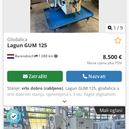
1
/
9
Glodalica
Lagun
GUM 125
8.500 €
Barendrecht
1.088 km
fiksna cijena plus PDV
Zatražiti
Nazvati
Stanje:
vrlo dobro (rabljeno)
, Lagun GUM 125, glodalica u
vrlo dobrom stanju, opremljena s 3 osi, Fagor digitalnim
prikazivačem, promjenjivom brzinom pomaka i brzine
vretena. Chedpezrlawsfx Am Toa Tehničke specifikacije:
Mali oglasi
Stožac vretena ISO 40 Brzina 35-1800 (promjenjiva) Hod
X850 Y290 Z475 mm Dimenzije stola 1250 x 280 mm
Automatski pomak X, Y i Z Visoka brzina X, Y i Z Motor 7,5