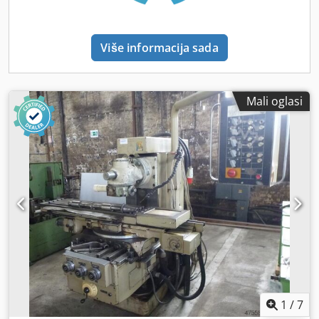
povratan za poduzetnike)
Više informacija sada
Mali oglasi
1
/
7