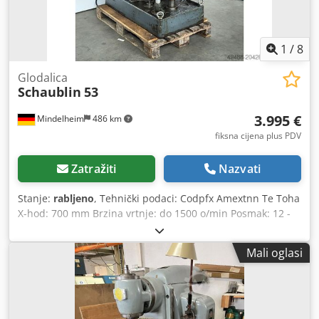
1
/
8
Glodalica
Schaublin
53
3.995 €
Mindelheim
486 km
fiksna cijena plus PDV
Zatražiti
Nazvati
Stanje:
rabljeno
, Tehnički podaci: Codpfx Amextnn Te Toha
X-hod: 700 mm Brzina vrtnje: do 1500 o/min Posmak: 12 -
1000 mm/min Veličina stola: 1100 x 250 mm Glava
zakretna: da Dimenzije, cca: 1750 x 1600 x 1850 mm
Mali oglasi
Težina, cca: 1900 kg