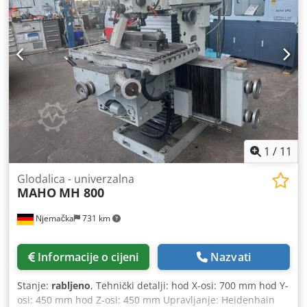
KS - 400V Digitalni prikazivač Fagor, 3 osi Godina
proizvodnje 2000 Dimenzije (D x Š x V) 2050 x 2220 x 2050
mm Težina 1900 kg Promjenjiva brzina s digitalnim
prikazivačem u 2 stupnja prijenosa, promjenjiva brzina
pomaka s digitalnim prikazivačem. Uključuje Huronovu
glodalu, strojarsku steznu glavu i držač alata.
1
/
11
Glodalica - univerzalna
MAHO
MH 800
Njemačka
731 km
Informacije o cijeni
Nazvati
Stanje:
rabljeno
, Tehnički detalji: hod X-osi: 700 mm hod Y-
osi: 450 mm hod Z-osi: 450 mm Upravljanje: Heidenhain