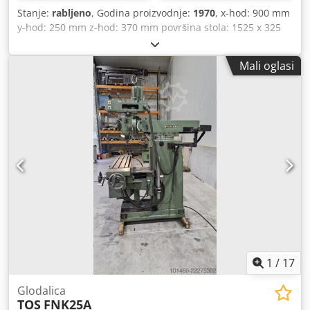
Stanje:
rabljeno
, Godina proizvodnje:
1970
, x-hod: 900 mm
y-hod: 250 mm z-hod: 370 mm površina stola: 1525 x 325
mm ukupna potrebna snaga: 9,85 kW težina stroja ca. mL.1
t dimenzije stroja ca .: 2,0 x 2,5 x 1,7 m Cedpjcxxqrofx Am
Mali oglasi
Teha
1
/
17
Glodalica
TOS
FNK25A