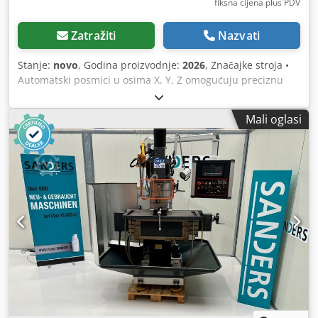
fiksna cijena plus PDV
Zatražiti
Nazvati
Stanje:
novo
, Godina proizvodnje:
2026
, Značajke stroja •
Automatski posmici u osima X, Y, Z omogućuju preciznu
obradu materijala u tri dimenzije. • Brzi pomak svih osa i
beskonačno varijabilan posmak omogućuju učinkovitu
Mali oglasi
obradu kod raznovrsnih zadataka. • Digitalni prikaz i
upravljačka ploča Schneider Electric osiguravaju intuitivnu
kontrolu nad procesom obrade. Tehničke specifikacije
DIMENZIJE STOLA 1600x360 mm MAKS. POMAK STOLA
(X/Y/Z) 1300x300x420 mm T-UTORI STOLA (BROJ/
ŠIRINA/RAZMAK) 3 / 14 mm / 95 mm MAKS. KUT NAGIBA
STOLA ±45° BRZINA POSMAKA STOLA X/Y: 25~800 mm/min
Z: 8–267 mm/min KONUS VRETENA
(VERTIKALNO/HORIZONTALNO) 7:24 ISO 50 / 7:24 ISO 50
UDALJENOST OD SREDIŠTA STOLA DO POVRŠINE STUPA
230–530 mm UDALJENOST VRETENA OD POVRŠINE STOLA
0–420 mm UDALJENOST OD VERTIKALNE PREDNJE
POVRŠINE VRETENA DO POVRŠINE STOLA 150–570 mm