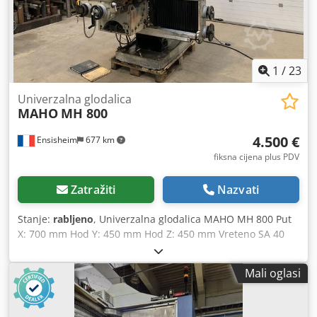
1
/
23
Univerzalna glodalica
MAHO
MH 800
4.500 €
Ensisheim
677 km
fiksna cijena plus PDV
Zatražiti
Nazvati
Stanje:
rabljeno
, Univerzalna glodalica MAHO MH 800 Put
X: 700 mm Hod Y: 450 mm Hod Z: 450 mm Vreteno SA 40
Izlaz vretena: 125 mm Chsdpezm Sqfjfx Am Toa Brzina
vretena: od 32 do 1600 RPM Veličina stola: Duljina 1050
Mali oglasi
mm x Širina 620 mm Ručni hod stola: 225 mm Rotacija
stola za 360° Okretni stol na +/- 30° Vaga 3 osi ACU-RITE
Senzorno bušenje Vreteno za dovod ne radi Korištena