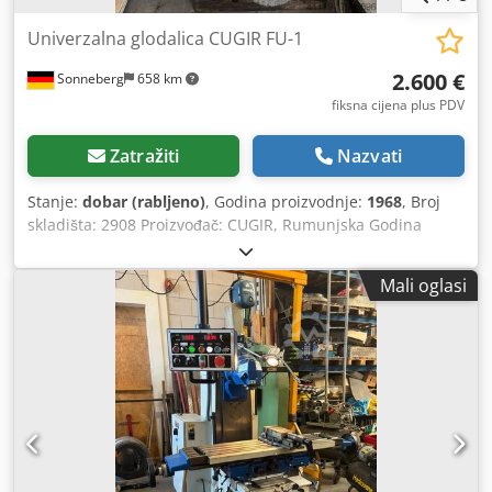
Univerzalna glodalica CUGIR FU-1
2.600 €
Sonneberg
658 km
fiksna cijena plus PDV
Zatražiti
Nazvati
Stanje:
dobar (rabljeno)
, Godina proizvodnje:
1968
, Broj
skladišta: 2908 Proizvođač: CUGIR, Rumunjska Godina
proizvodnje: 1968 Broj stroja: 3266 Tip / model: FU-1
Hodovi po osima x-y-z: 700 - 370 - 250 mm Chsdpfxevc D
Mali oglasi
Apj Am Toa Stol: 1.250 x 320 mm Raspon brzine: 30 do
1.500 o/min Držak vretena: SK 50 Pomaci: Brzi hod:
Priključna snaga: 7,5 kW Dodatna oprema / oprema: Stanje:
dobro Težina: približno 2,5 t Dimenzije: 2.000 x 2.000 x
1.700 mm