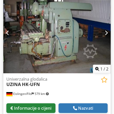
1
/
2
Univerzalna glodalica
UZINA
HK-UFN
Eislingen/Fils
579 km
Informacije o cijeni
Nazvati