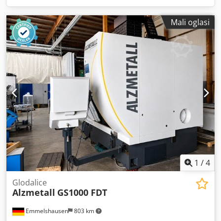
Mali oglasi
1
/
4
Glodalice
Alzmetall
GS1000 FDT
Emmelshausen
803 km