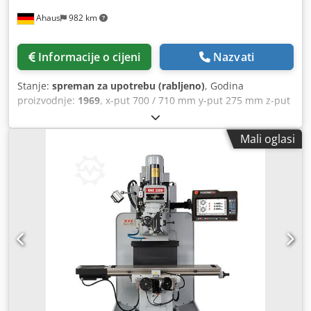
Ahaus
982 km
Informacije o cijeni
Nazvati
Stanje:
spreman za upotrebu (rabljeno)
, Godina
proizvodnje:
1969
, x-put 700 / 710 mm y-put 275 mm z-put
350 mm Prihvatni konus glavnog vretena ISA 40 Površina za
pričvršćivanje stola 900 x 250 mm T-žljebovi 3 x 18 x 60
Mali oglasi
kom. Broj okretaja 32,0 - 2000 o/min Pomak, podesiv, 15 -
750 mm/min Napon 400 V Ukupna potrebna snaga 4,0 kW
Masa stroja cca 1400 kg Dimenzije (D-Š-V) 1000 x 1400 x
1800 mm iz radionice za obuku (strukovne škole) Oprema: -
robusna elektromotorska univerzalna glodalica - s
horizontalnim i vertikalnim glavnim vretenom * vertikalno
glavno vreteno može se zakretati u dvije ravnine za 360° -
stabilan stol s T-žljebovima za pričvršćivanje, s T-
žljebovima 18 - električno isključivanje pomaka Codpfx
Aezkbnzjm Tsha - podesiva brzina - zakretna radna
svjetiljka - upravljački ormarić, montiran s desne strane -
originalne upute za uporabu + tehnička dokumentacija