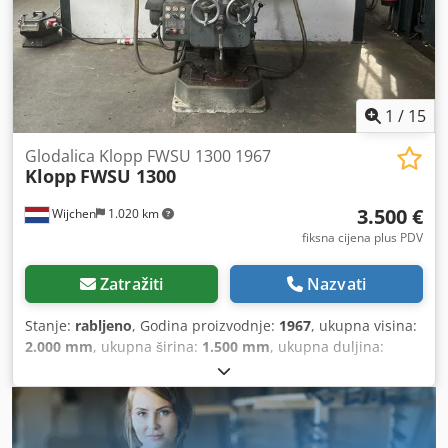
pomaka - vertikalno: 0 - 220 mm/min Područje pomaka -
horizontalno: 0 - 660 mm/min Ukupna potrošnja snage: 6,3
kW Težina stroja cca: 2,0 t Potrebni prostor cca: 2,0 x 1,2 x
1,9 m Upravljanje: konvencionalno Lokacija: Chemnitz
Werkzeug-Eylert GmbH & Co. KG Friedrich-Oskar-
Schimmel-Straße 3 09120 Chemnitz
1
/
15
Glodalica Klopp FWSU 1300 1967
Klopp
FWSU 1300
3.500 €
Wijchen
1.020 km
fiksna cijena plus PDV
Zatražiti
Nazvati
Stanje:
rabljeno
, Godina proizvodnje:
1967
, ukupna visina:
2.000 mm
, ukupna širina:
1.500 mm
, ukupna duljina:
1.800 mm
, Boja: siva Chsdpfx Amoyym Rie Tja Vlastita
masa: 3.000 kg - Godina proizvodnje: 1967 - Dokumentacija
dostupna: da - CE-certifikat prisutan: ne - Serijski broj:
2166 - Upravljanje: konvencionalno -