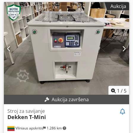
Aukcija
1
/
5
Aukcija završena
Stroj za savijanje
Dekken
T-Mini
Vilniaus apskritis
1.286 km