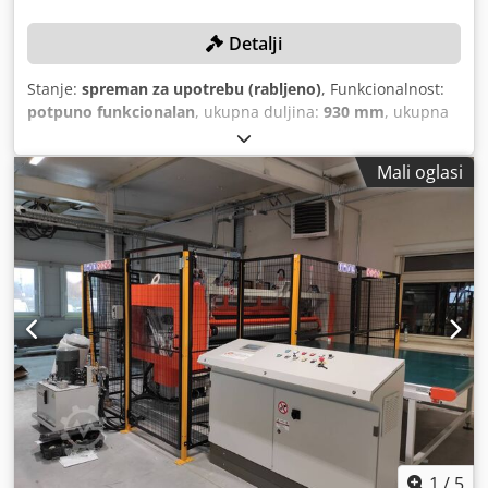
Detalji
Stanje:
spreman za upotrebu (rabljeno)
, Funkcionalnost:
potpuno funkcionalan
, ukupna duljina:
930 mm
, ukupna
širina:
1.530 mm
, ukupna visina:
1.011 mm
, proizvodni
kapacitet:
650 jedinica/h
, TEHNIČKE KARAKTERISTIKE
Mali oglasi
Kapacitet savijanja: 650 komada/sat DETALJI O STROJU
Djdpezmr Evefx Afkeck Dimenzije stroja: 930 × 1.530 ×
1.011 mm Napajanje: 220 V, jednofazno/dvofazno Snaga:
0,7 kW OPREMA Integrirano pakiranje 6 različitih programa
savijanja
1
/
5