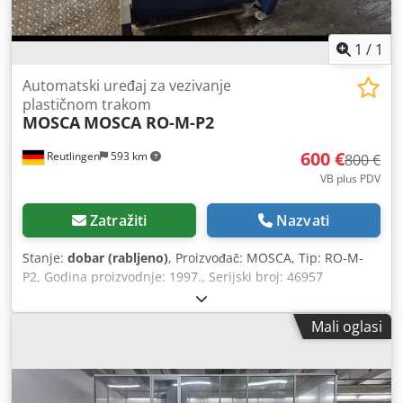
1
/
1
Automatski uređaj za vezivanje
plastičnom trakom
MOSCA
MOSCA RO-M-P2
600 €
Reutlingen
593 km
800 €
VB plus PDV
Zatražiti
Nazvati
Stanje:
dobar (rabljeno)
, Proizvođač: MOSCA, Tip: RO-M-
P2, Godina proizvodnje: 1997., Serijski broj: 46957
Dcedpfxoy Ez Tio Apcok
Mali oglasi