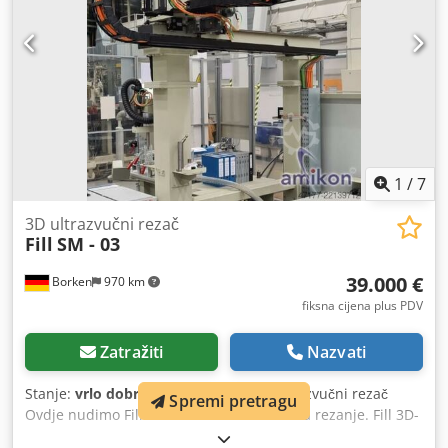
1
/
7
3D ultrazvučni rezač
Fill
SM - 03
39.000 €
Borken
970 km
fiksna cijena plus PDV
Zatražiti
Nazvati
Stanje:
vrlo dobro (rabljeno)
, Fill 3D-ultrazvučni rezač
Spremi pretragu
Ovdje nudimo Fill 3D-ultrazvučni sustav za rezanje. Fill 3D-
ULTRAZVUČNI REZAČ 3D-ULTRASONIC CUTTER Fill 3D-