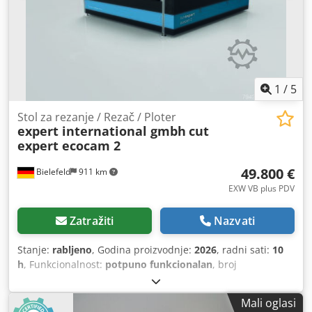
1
/
5
Stol za rezanje / Rezač / Ploter
expert international gmbh
cut
expert ecocam 2
49.800 €
Bielefeld
911 km
EXW VB plus PDV
Zatražiti
Nazvati
Stanje:
rabljeno
, Godina proizvodnje:
2026
, radni sati:
10
h
, Funkcionalnost:
potpuno funkcionalan
, broj
stroja/vozila:
2026-078
, radna širina:
1.600 mm
, radna
visina:
100 mm
, širina rezanja (maks.):
1.600 mm
, broj
Mali oglasi
mjesta u spremniku alata:
2
, Rabljeni CNC rezač/plotter.