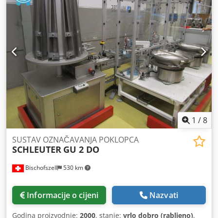
1
/
8
SUSTAV OZNAČAVANJA POKLOPCA
SCHLEUTER
GU 2 DO
Bischofszell
530 km
Informacije o cijeni
Nazvati
Godina proizvodnje:
2000
, stanje:
vrlo dobro (rabljeno)
,