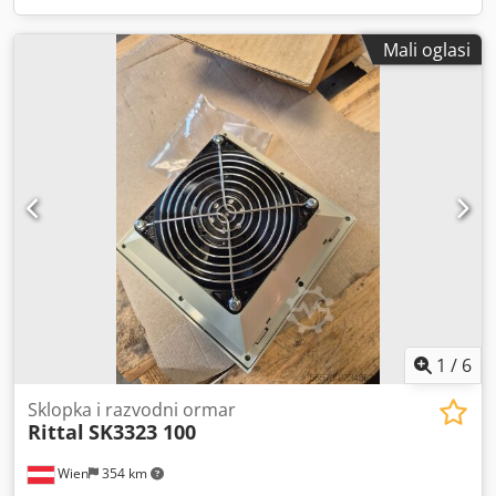
Mali oglasi
1
/
6
Sklopka i razvodni ormar
Rittal
SK3323 100
Wien
354 km