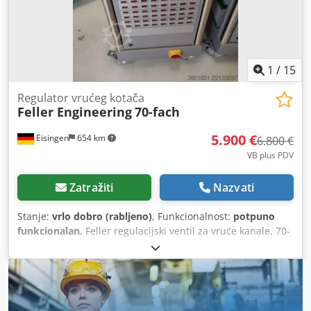
1
/
15
Regulator vrućeg kotača
Feller Engineering
70-fach
5.900 €
Eisingen
654 km
6.800 €
VB plus PDV
Zatražiti
Nazvati
Stanje:
vrlo dobro (rabljeno)
, Funkcionalnost:
potpuno
funkcionalan
, Feller regulacijski ventil za vruće kanale, 70-
kanalni. Pripremljen za proširenje na 80 kanala! Dcedszdu
Hqjpfx Apcjk U izvrsnom stanju, dolazi iz proizvodnje
medicinske opreme u prostorijama s kontroliranom
čistoćom. Nova cijena bila je preko 20.000 eura.