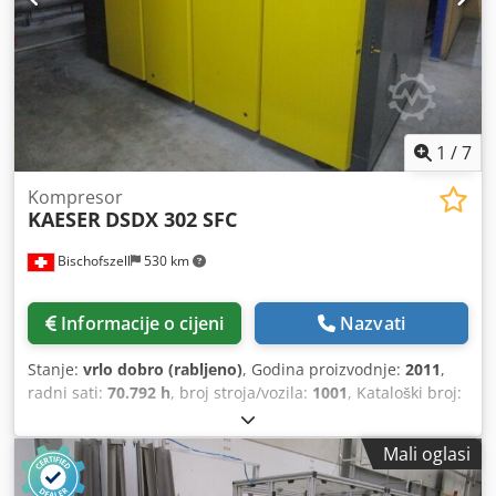
1
/
7
Kompresor
KAESER
DSDX 302 SFC
Bischofszell
530 km
Informacije o cijeni
Nazvati
Stanje:
vrlo dobro (rabljeno)
, Godina proizvodnje:
2011
,
radni sati:
70.792 h
, broj stroja/vozila:
1001
, Kataloški broj:
DSDX.2C Oprema / dodatne informacije: Kompresor je
vodenohlađen i ima povrat topline. Nazivna snaga: 160,0
Mali oglasi
kW Brzina motora: 1500 o/min Maks. radni nadtlak: 8,5 bar
Temperatura okoline: 3°C/45°C Dodpoyhpppofx Apceck