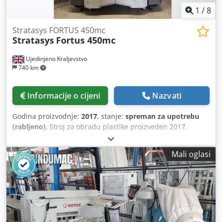
1
/
8
Stratasys FORTUS 450mc
Stratasys
Fortus 450mc
Ujedinjeno Kraljevstvo
740 km
Informacije o cijeni
Nazvati
Godina proizvodnje:
2017
, stanje:
spreman za upotrebu
(rabljeno)
, Stroj za obradu plastike proizveden 2017.
godine. Ovaj Stratasys Fortus 450mc ima normalnu glavu
za ispis i dodatnu potpuno funkcionalnu glavu za ispis od
Mali oglasi
najlona CF. Uključuje razne radne listove i mlaznice,
zajedno s djelomično korištenim spremnicima s
materijalom. Imajte na umu da su za potpuno
funkcioniranje stroja potrebni neki popravci. Ako tražite
visokokvalitetne mogućnosti 3D ispisa, razmislite o stroju
Stratasys Fortus 450mc koji imamo na prodaju.
Kontaktirajte nas za više detalja. • Stanje: Nije u potpunosti