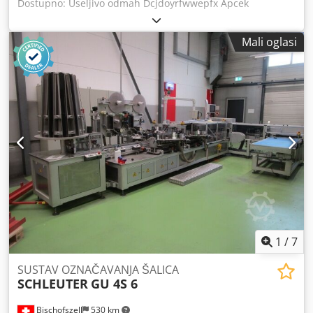
Dostupno: Useljivo odmah Dcjdoyrfwwepfx Apcek
Mali oglasi
1
/
7
SUSTAV OZNAČAVANJA ŠALICA
SCHLEUTER
GU 4S 6
Bischofszell
530 km