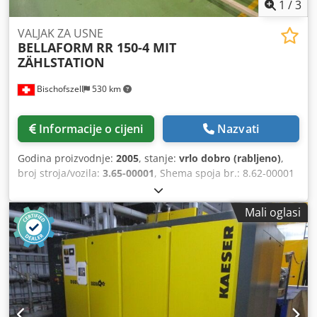
1
/
3
VALJAK ZA USNE
BELLAFORM
RR 150-4 MIT
ZÄHLSTATION
Bischofszell
530 km
Informacije o cijeni
Nazvati
Godina proizvodnje:
2005
, stanje:
vrlo dobro (rabljeno)
,
broj stroja/vozila:
3.65-00001
, Shema spoja br.: 8.62-00001
Dcjdepr Ut Nepfx Apcok Oprema / dodatne informacije:
Sastoji se od: -Ulazni remen -Mašina -Stanica za brojanje -
Mali oglasi
Pokretna traka