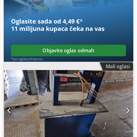
Oglasite sada od 4,49 €
*
11 milijuna kupaca
čeka na vas
Objavite oglas odmah
*po oglasu/mjesec
Mali oglasi