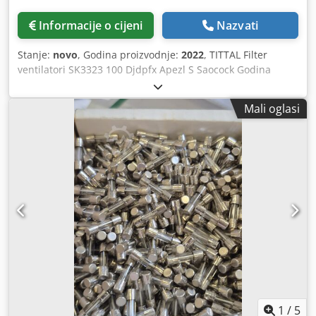
Informacije o cijeni
Nazvati
Stanje:
novo
, Godina proizvodnje:
2022
, TITTAL Filter
ventilatori SK3323 100 Djdpfx Apezl S Saocock Godina
proizvodnje cca 2019.
Mali oglasi
1
/
5