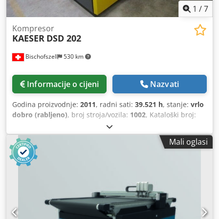
1
/
7
Kompresor
KAESER
DSD 202
Bischofszell
530 km
Informacije o cijeni
Nazvati
Godina proizvodnje:
2011
, radni sati:
39.521 h
, stanje:
vrlo
dobro (rabljeno)
, broj stroja/vozila:
1002
, Kataloški broj:
DSD.2C Oprema / dodatne informacije: Kompresor je
vodeno hlađen i ima povrat topline. Dedpfx Apjyhpqtecock
Mali oglasi
Nazivna snaga: 110,0 kW Brzina motora: 1485 o/min Maks.
radni nadtlak: 8,5 bar Temperatura okoline: 3°C/45°C