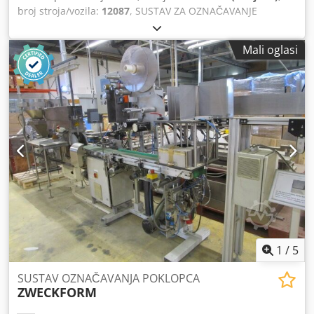
broj stroja/vozila:
12087
, SUSTAV ZA OZNAČAVANJE
POKLOPCA SCHLEUTER GU 2 DO SA STANICAMA ZA
UMETANJE 2 ŽLICE Dcodpfx Aon Awndopcsk Učinak: 90
Mali oglasi
poklopaca u minuti (žlica umetnuta dijagonalno) Koja se
sastoji od: -Slagač -2xstanice za umetanje žličica -označivač
- Stanica za prikaz
1
/
5
SUSTAV OZNAČAVANJA POKLOPCA
ZWECKFORM