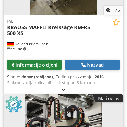
1
/
2
Pila
KRAUSS MAFFEI Kreissäge
KM-RS
500 XS
Neuenburg am Rhein
659 km
Informacije o cijeni
Nazvati
Stanje:
dobar (rabljeno)
, Godina proizvodnje:
2016
,
Sinkronizacija kolica pile - dostupno 6 komada
Dcedpouzxrgjfx Apcjk
Mali oglasi