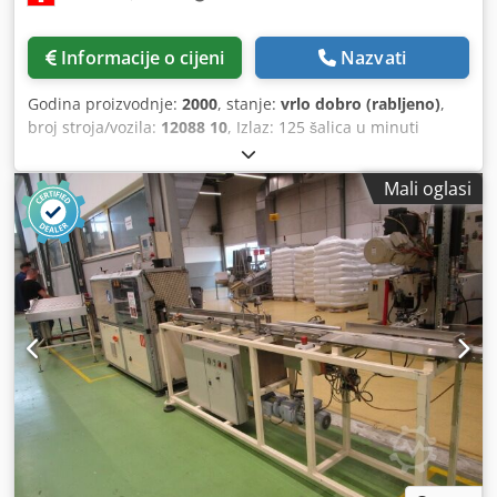
Informacije o cijeni
Nazvati
Godina proizvodnje:
2000
, stanje:
vrlo dobro (rabljeno)
,
broj stroja/vozila:
12088 10
, Izlaz: 125 šalica u minuti
(bruto) Sastoji se od: -Slagač -Dozator naljepnica za pod -
Bočni dozatori naljepnica 1 + 2 i 3 + 4 -Stanica za završno
Mali oglasi
lijepljenje bočnih naljepnica (iron-on sistem) -Kontrolna
stanica sa kamerama za nadzor -Slagač s brojačem -Izlazni
transporter za gotov proizvod Stroj također može
označavati okrugle šalice (160-180°, oko). Dcsdpen D Hczofx
Apcek Visina šalice: 120-130 mm