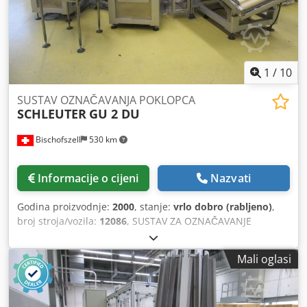
buke: cca. 79 dB (A) Podaci o motoru: 7,5 kW, 2930 o/min,
400/690 V, 50 Hz, IP 55 ISO klasa F, B3, KKL
1
/
10
SUSTAV OZNAČAVANJA POKLOPCA
SCHLEUTER
GU 2 DU
Bischofszell
530 km
Informacije o cijeni
Nazvati
Godina proizvodnje:
2000
, stanje:
vrlo dobro (rabljeno)
,
broj stroja/vozila:
12086
, SUSTAV ZA OZNAČAVANJE
POKLOPCA SCHLEUTER GU 2 DU (ROTACIJSKI ROTACIJSKI)
SA STANICOM ZA UMETAK ŽLIČICE RNA SRC-N-630-1R
Mali oglasi
Učinak: 60 poklopaca u minuti. Koja se sastoji od: -Slagač -
Stanica za umetanje žlice Dsdpsn Awh Ujfx Apcsck -
označivač -Slagač