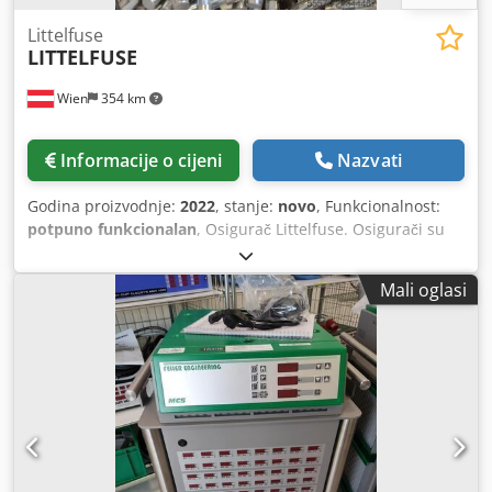
Littelfuse
LITTELFUSE
Wien
354 km
Informacije o cijeni
Nazvati
Godina proizvodnje:
2022
, stanje:
novo
, Funkcionalnost:
potpuno funkcionalan
, Osigurač Littelfuse. Osigurači su
namijenjeni za radni napon od 250 VAC. Djdpfxszl R Exo
Apcsck 10 komada – cijena 5 €
Mali oglasi