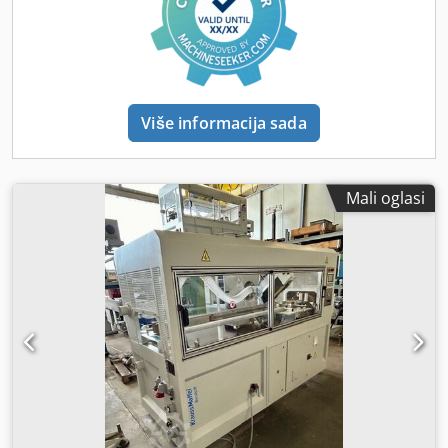
proizvodnje 2011. Proizvođač: CMS S.p.A. Model: SINTESY
4323 MPT Godina proizvodnje: 2011 5 interpoliranih osi
Linearne osi: X-4300, Y-2300, Z-1200 Rotacijske osi: B +/-
120°, C +/- 240° Elektrovreteno: 7,5 kW Dcedpfxozcpkco
Apcjk Instalirana snaga: 28 kW Potrošnja komprimiranog
zraka: 400 nl/min. Magacin alata: 12 pozicija Izvlačivi
Više informacija sada
stolovi. Kabina za zaštitu od prašine – zatvorena
konstrukcija stroja. Ukoliko imate bilo kakvih pitanja ili
trebate dodatne informacije, slobodno nam pošaljite
poruku ili nas kontaktirajte telefonom.
Mali oglasi