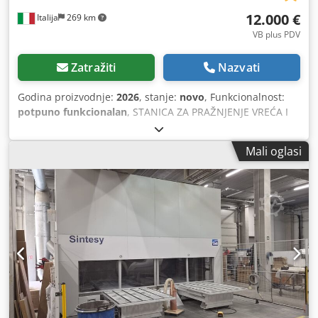
12.000 €
Italija
269 km
VB plus PDV
Zatražiti
Nazvati
Godina proizvodnje:
2026
, stanje:
novo
, Funkcionalnost:
potpuno funkcionalan
, STANICA ZA PRAŽNJENJE VREĆA I
BIG BAG VREĆA Industrijski sustav dizajniran za sigurno i
učinkovito pražnjenje vreća i Big Bagova koji sadrže rasute
Mali oglasi
materijale i praške. Glavne značajke - Robusna čelična
konstrukcija - Podesivi sustav usisa materijala - 4
pneumatska cilindra za potpuno pražnjenje vreće -
Sigurnosna vrata za pristup pri otvaranju i rukovanju
vrećama - Integrirani prihvatni lijevak - Pogodno za praške,
granulate i rasute materijale - Jednostavno održavanje i
čišćenje Primjena Namijenjeno za: - prehrambenu
industriju - kemijsku industriju - industriju plastike -
farmaceutsku industriju - industriju stočne hrane i hrane
za kućne ljubimce - rukovanje praškastim i rasutim
materijalima Približne dimenzije Dedpfxoy Ubu Ss Apcock