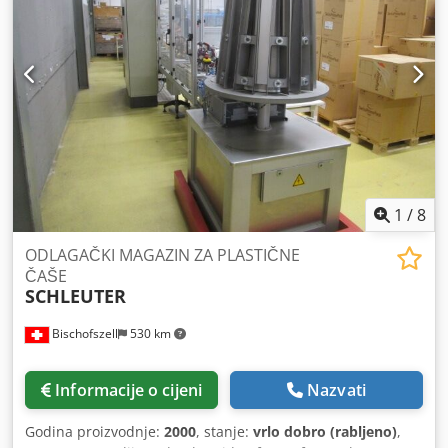
1
/
8
ODLAGAČKI MAGAZIN ZA PLASTIČNE
ČAŠE
SCHLEUTER
Bischofszell
530 km
Informacije o cijeni
Nazvati
Godina proizvodnje:
2000
, stanje:
vrlo dobro (rabljeno)
,