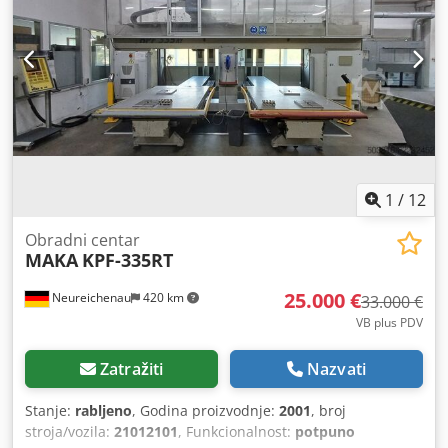
1
/
12
Obradni centar
MAKA
KPF-335RT
25.000 €
Neureichenau
420 km
33.000 €
VB plus PDV
Zatražiti
Nazvati
Stanje:
rabljeno
, Godina proizvodnje:
2001
, broj
stroja/vozila:
21012101
, Funkcionalnost:
potpuno