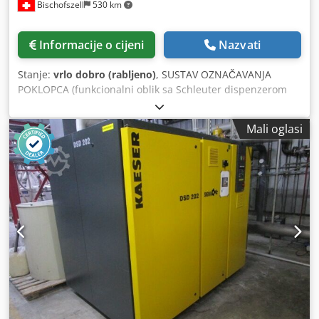
Bischofszell
530 km
Informacije o cijeni
Nazvati
Stanje:
vrlo dobro (rabljeno)
, SUSTAV OZNAČAVANJA
POKLOPCA (funkcionalni oblik sa Schleuter dispenzerom
naljepnica) JG: oko 1990 Učinak: 100 šalica/poklopaca u
minuti. Oprema / dodatne informacije: Koja se sastoji od: -
Mali oglasi
Slagač Dcsdpjn D E Hpofx Apcjk - Jedinica za označavanje -
Slagač