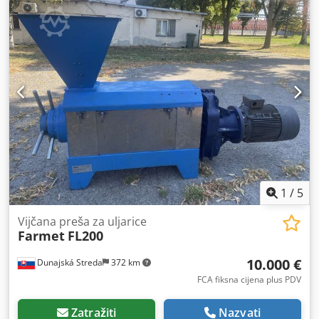
1
/
5
Vijčana preša za uljarice
Farmet
FL200
10.000 €
Dunajská Streda
372 km
FCA fiksna cijena plus PDV
Zatražiti
Nazvati