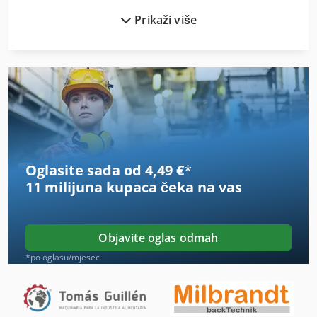
Prikaži više
Industrijskih Klima-Uređaj
Iz Pijeska Pjeskarenje
Ka 77
Lm Vodič
Okretanje Glavni Profitec 2
Oglasite sada od 4,49 €
*
Okvir Za
11 milijuna kupaca
čeka na vas
On 06 Utovarivačem
On 08 Utovarivačem
Objavite oglas odmah
Postrojenja I Betonare
*po oglasu/mjesec
Prijevoz Motora
Prodaja Automobila