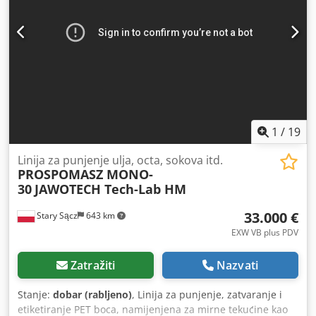
1
/
19
Linija za punjenje ulja, octa, sokova itd.
PROSPOMASZ MONO-
30
JAWOTECH Tech-Lab HM
33.000 €
Stary Sącz
643 km
EXW VB plus PDV
Zatražiti
Nazvati
Stanje:
dobar (rabljeno)
, Linija za punjenje, zatvaranje i
etiketiranje PET boca, namijenjena za mirne tekućine kao