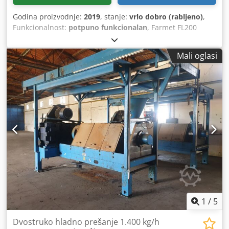
Godina proizvodnje:
2019
, stanje:
vrlo dobro (rabljeno)
,
Funkcionalnost:
potpuno funkcionalan
, Farmet FL200
pužni preša za uljanu repicu/suncokret/soju, s finalnom
geometrijom, u vrlo dobrom stanju. Motor 22 kW, kapacitet
Mali oglasi
400 kg/h (s preprijem 500 kg/h), lamele i geometrija
provjereni, i u dobrom stanju. Dcsdjxa Hy Uepfx Anusk
Uparen s ekstruderom Farmet FE500 (iz naše ponude)
može prerađivati soju kapaciteta 400 kg/h.
1
/
5
Dvostruko hladno prešanje 1.400 kg/h