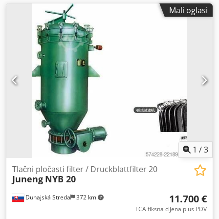
Mali oglasi
1
/
3
Tlačni pločasti filter / Druckblattfilter 20
Juneng
NYB 20
11.700 €
Dunajská Streda
372 km
FCA fiksna cijena plus PDV