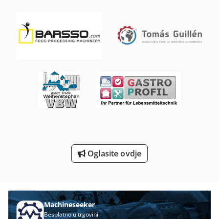
Prodaja Vozila
Proizvodi Od Tijesta
Protežu Se Sustav Za
Prozor Profil
Prozor Proizvodnja
Rub Ljepilo Za
St Ispis Sustavi
Oglasite ovdje
Strojevi I Alati Za Obradu Kamena
Strojevi Za Proizvodnju
Machineseeker
Besplatno u trgovini