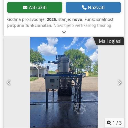
Zatražiti
Nazvati
Godina proizvodnje:
2026
, stanje:
novo
, Funkcionalnost:
potpuno funkcionalan
, Novo tijelo vertikalnog tlačnog
listastog filtra Proizvođač: Juneng Model: NYB-20
Filtracijska površina: 20 m² Volumen kolača: cca 400 L
Mali oglasi
Kapacitet: cca 4–6 t/h za sirovo / biljno ulje Radni tlak: 0,1–
0,4 MPa, maks. 0,5 MPa Temperatura kućišta: ≤150 °C
Volumen stroja: cca 1.680 L Težina: cca 1.700 kg Promjer
kućišta: cca 1.100 mm Dodpfxozggc No Anujck Razmak
između ploča: 70 mm Ulaz/Izlaz: DN50 ulaz/izlaz, DN40
preljev, cca DN400 ispusni otvor Materijal: standardno
ugljični čelik Inox izvedba dostupna na zahtjev uz
nadoplatu Važna napomena: Ova ponuda odnosi se samo
na tijelo filtra. PLC automatika, automatska ventilska
platforma i montaža nisu uključeni u cijenu. Ključne
značajke: Hermetički zatvorena vertikalna konstrukcija –
nema curenja ni neugodnih mirisa Visoka preciznost
filtracije – pogodno za bistrenje sirovog ulja i finu filtraciju
Nisko održavanje – dugi vijek trajanja filtracijskih ploča
1
/
3
Jednostavno izbacivanje kolača – vibracijski/ispušni sustav