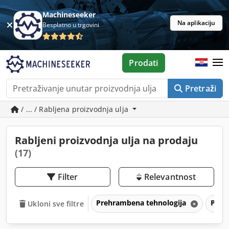
Machineseeker
Na aplikaciju
Besplatno u trgovini
Prodati
Pretraži
/ ... / Rabljena proizvodnja ulja
Rabljeni proizvodnja ulja na prodaju
(17)
Filter
Relevantnost
Prehrambena tehnologija
Proi
Ukloni sve filtre