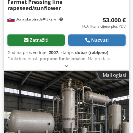
Farmet
Pressing line
rapeseed/sunflower
53.000 €
Dunajská Streda
372 km
FCA fiksna cijena plus PDV
Zatražiti
Nazvati
Godina proizvodnje:
2007
, stanje:
dobar (rabljeno)
,
Funkcionalnost:
potpuno funkcionalan
, Na prodaju:
kompletna Farmet dvostupanjska linija za hladno prešanje
ulja za repicu i suncokret. Proizvođač: Farmet Glavna
Mali oglasi
oprema: FS1000 predpreša + FS1000 završna preša Motor
predpreše: 55 kW Motor završne preše: 45 kW Filtracija:
automatski sustav za filtraciju ulja, cca 10 m² Kapacitet: do
cca 1.400 kg/h, ovisno o kvaliteti, vlazi, temperaturi i
postavkama rada Dnevni kapacitet: do cca 32 t/24 h Stanje:
rabljeno, potpuno funkcionalno Lokacija: Slovačka, EU
Linija je namijenjena za dvostruko hladno prešanje
sjemena s visokim udjelom ulja poput repice i suncokreta.
U kompletu: - Farmet FS1000 predpreša - Farmet FS1000