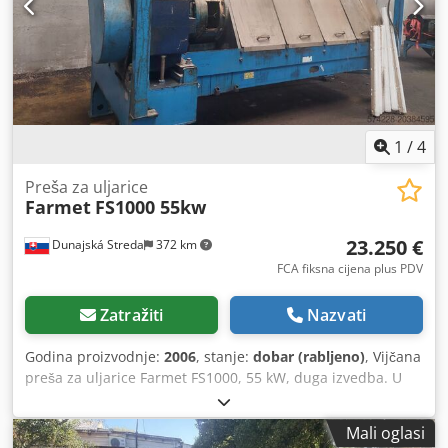
1
/
4
Preša za uljarice
Farmet
FS1000 55kw
23.250 €
Dunajská Streda
372 km
FCA fiksna cijena plus PDV
Zatražiti
Nazvati
Godina proizvodnje:
2006
, stanje:
dobar (rabljeno)
, Vijčana
preša za uljarice Farmet FS1000, 55 kW, duga izvedba. U
dobrom stanju, kompletna, spremna za utovar. Kapacitet
do 1.400 kg/h. Dsdsxrc Ixspfx Anuock
Mali oglasi