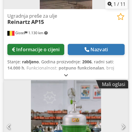
1
/
11
Ugradnja preše za ulje
Reinartz
AP15
Gistel
1.130 km
Informacije o cijeni
Nazvati
Stanje:
rabljeno
, Godina proizvodnje:
2006
, radni sati:
14.000 h
, Funkcionalnost:
potpuno funkcionalan
, broj
stroja/vozila:
85-089
, ukupna masa:
20.000 kg
, SUSTAV ZA
PREŠANJE ULJNE REPICE Kompletna i automatska
Mali oglasi
instalacija za prešu uljane repice bazirana je na preši
Reinartz AP15 s motorom od 55 kW, pogonjenom
frekvencijskim regulatorom DANFOSS VLT 5062, kapaciteta
1000 kg uljane repice i 800 kg sjemenki suncokreta na sat,
spremnikom za miješanje sirovog ulja od 15 000 litara s
ekscentričnom pumpom Wangen KL30S60.00 kao dovodom
za automatski AMA sustav filtriranja koji se sastoji od
pločastog filtera s površinom filtriranja od 20 m2 i 2 fina