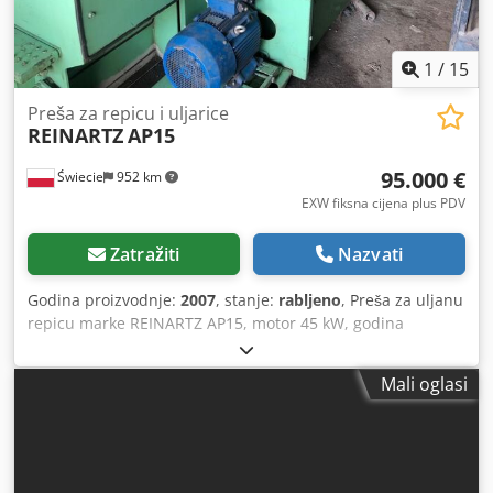
1
/
15
Preša za repicu i uljarice
REINARTZ
AP15
95.000 €
Świecie
952 km
EXW fiksna cijena plus PDV
Zatražiti
Nazvati
Godina proizvodnje:
2007
, stanje:
rabljeno
, Preša za uljanu
repicu marke REINARTZ AP15, motor 45 kW, godina
proizvodnje 2007. Kapacitet 1 tona na sat (8000 tona
godišnje). U ponudi imamo i ostale popratne uređaje za
Mali oglasi
proizvodnju ulja. Dcodpfxszbyqwe Anuek