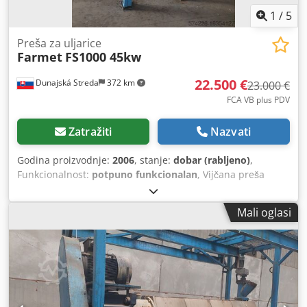
1
/
5
Preša za uljarice
Farmet
FS1000 45kw
22.500 €
Dunajská Streda
372 km
23.000 €
FCA VB plus PDV
Zatražiti
Nazvati
Godina proizvodnje:
2006
, stanje:
dobar (rabljeno)
,
Funkcionalnost:
potpuno funkcionalan
, Vijčana preša
Farmet FS1000 za uljanu repicu, soju, suncokret. Kapacitet
od 800 kg do 1.000 kg, ovisno o motoru. Kompletna, u
Mali oglasi
dobrom stanju. Proizvedena 2006. godine. Dedpfx Anjtxc
Itsujck