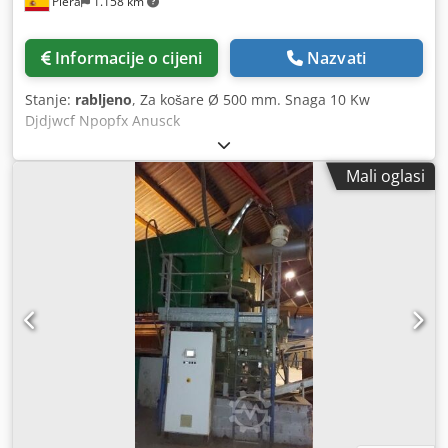
Piera
1.158 km
Dcedpfxewyddys Anujk Strojevi rabljeni, ispravni, redovito
servisirani. Videozapis rada stroja snimljen prije
demontaže opreme. Fotografije prikazuju trenutni izgled u
Informacije o cijeni
Nazvati
našem skladištu.
Stanje:
rabljeno
, Za košare Ø 500 mm. Snaga 10 Kw
Djdjwcf Npopfx Anusck
Mali oglasi