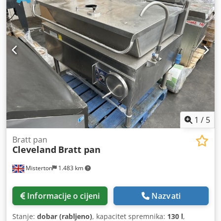
3Ph Dcodpfxjfv Spcj Aivek
1
/
5
Bratt pan
Cleveland
Bratt pan
Misterton
1.483 km
Informacije o cijeni
Nazvati
Stanje:
dobar (rabljeno)
, kapacitet spremnika:
130 l
,