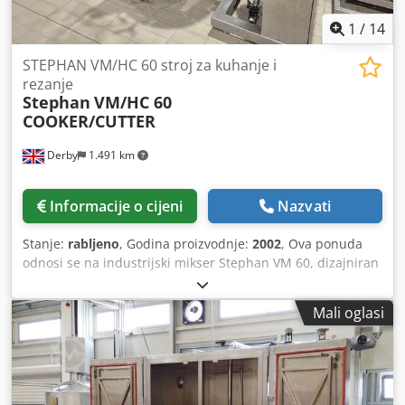
1
/
14
STEPHAN VM/HC 60 stroj za kuhanje i
rezanje
Stephan
VM/HC 60
COOKER/CUTTER
Derby
1.491 km
Informacije o cijeni
Nazvati
Stanje:
rabljeno
, Godina proizvodnje:
2002
, Ova ponuda
odnosi se na industrijski mikser Stephan VM 60, dizajniran
za zahtjevne primjene miješanja. Stroj ima veliki, stožčasti
spremnik izrađen od nehrđajućeg čelika s poklopcem koji
Mali oglasi
uključuje elemente za zaključavanje za sigurno zatvaranje.
Spremnik za miješanje je dvostruk, što omogućuje grijanje
i hlađenje tijekom rada, čime se povećava fleksibilnost
procesa. Unutrašnjost spremnika za miješanje opremljena
je miješalicama i lopaticama za miješanje, što osigurava