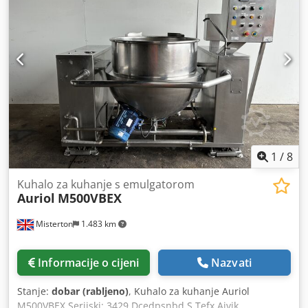
1
/
8
Kuhalo za kuhanje s emulgatorom
Auriol
M500VBEX
Misterton
1.483 km
Informacije o cijeni
Nazvati
Stanje:
dobar (rabljeno)
, Kuhalo za kuhanje Auriol
M500VBEX Serijski: 3429 Dcedpsnbd S Tefx Aivjk