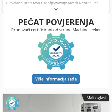
Cleveland Bratt tava Dsdpfjrywwmjx Aivsck Nehrđajuća,
nagibna tava s plinskim grijanjem, Kapacitet 130L, 1 Ph
PEČAT POVJERENJA
Prodavači certificirani od strane Machineseeker
Više informacija sada
Mali oglasi