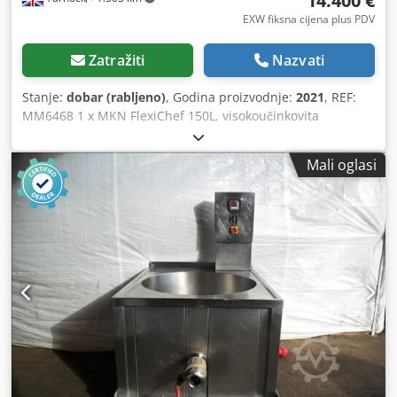
14.400 €
EXW fiksna cijena plus PDV
Zatražiti
Nazvati
Stanje:
dobar (rabljeno)
, Godina proizvodnje:
2021
, REF:
MM6468 1 x MKN FlexiChef 150L, visokoučinkovita
višenamjenska posuda za kuhanje. Pogodna za pripremu
juha, gulaša, gotovih obroka, mesa, ribe, riže i tjestenine,
Mali oglasi
te pekarskih i slastičarskih proizvoda. Proizvođač – MKN
Maschinenfabrik Kurt Neubauer GmbH & Co KG. Tip –
FCEKMP133DR-G20037. Serijski broj – 21542551. Dcodpfx
Ajzn Rbfoivok Datum proizvodnje – 2021. Električni
priključak – 380-415 V / 50 Hz / 3 faze. Snaga – 34 kW. Tlak
vode – 200-600 kPa. Vanjske dimenzije – 1600 mm (dužina)
x 910 mm (širina) x 1020 mm (visina). Masa stroja – 390 kg.