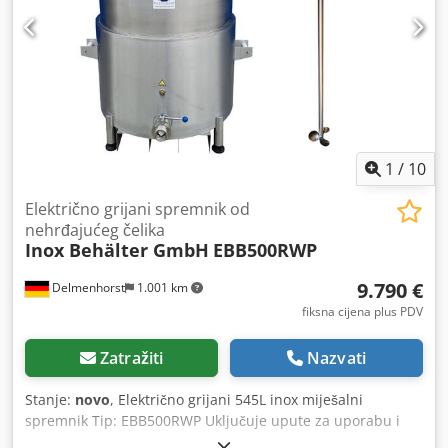
izvedba na kotačima - Gornji poklopac: preklopni poklopac,
1/2 vijčani, 1/2 preklopni s rešetkama od nehrđajućeg lima
kao zaštita od zahvaćanja (izvadive) - Donja strana: ravno
dno sa bočnim izlazom DN50 DIN11851 i klizni ventil, brtva
EPDM - Priključak prirubnice miješala na gornjoj plohi - 2x
ručke za guranje - 1x natpisna pločica Miješalo: Dedpfx
Aisym Ucljvock Propelersko miješalo Snaga: 0,25 kW Brzina
vrtnje: 980 o/min Radni napon: 3-fazni, 400V
1
/
10
Električno grijani spremnik od
nehrđajućeg čelika
Inox Behälter GmbH
EBB500RWP
9.790 €
Delmenhorst
1.001 km
fiksna cijena plus PDV
Zatražiti
Nazvati
Stanje:
novo
, Električno grijani 545L inox miješalni
spremnik Tip: EBB500RWP Uključuje upute za uporabu i
deklaraciju o sukladnosti CE. Dvostruka stijenka je