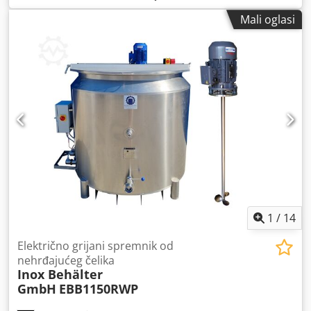
napunjena termo uljem koje se zagrijava električnim
Mali oglasi
grijačem. Alternativno dostupan s drugim miješalima i u
drugim veličinama. Volumen: 545L Dimenzije cca: Ø
950mm x cilindrična visina 880mm Ukupna visina: 1120mm
+ mjenjač za miješalo Dodpfx Aijw Dy Ddovsck Materijal:
1.4301 / AISI304 nehrđajući čelik Površina: unutarnja i
vanjska IIIc/2B Zavareni spoj unutra brušeni Maks. radna
temperatura: 110°C Maks. radni tlak: atmosferski -Stojeća
izvedba na četiri noge s tunelom za viličar -Gornji
poklopac: preklopni poklopac, središnja prečka s dvije
preklopne polovice -Donji dio: ravno dno s bočnim izlazom
DN50 DIN11851 i disk ventilom -2 ručke sa strane -1 tipna
pločica Propelersko miješalo za niskoviskozne medije
Snaga: 0,75 kW Brzina vrtnje: 1410 o/min Radni napon: 3F
400V
1
/
14
Električno grijani spremnik od
nehrđajućeg čelika
Inox Behälter
GmbH
EBB1150RWP