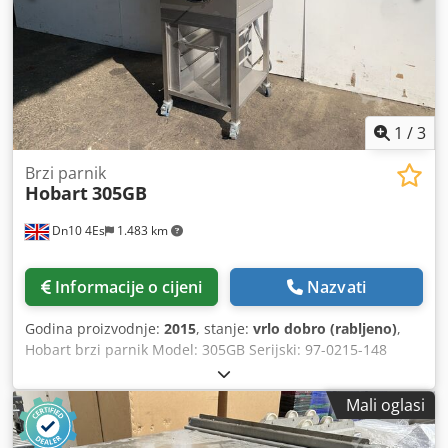
1
/
3
Brzi parnik
Hobart
305GB
Dn10 4Es
1.483 km
Informacije o cijeni
Nazvati
Godina proizvodnje:
2015
, stanje:
vrlo dobro (rabljeno)
,
Hobart brzi parnik Model: 305GB Serijski: 97-0215-148
2015, brzi parnik skuha 42 porcije lososa u 1 minuti ili 66
porcija brokule iz njenog roda u 30 sekundi, nudeći
Mali oglasi
iznimno ubrzane tehnike kuhanja, LED zaslon, automatsko
odmrzavanje, 27Kw, na stalku za hlađenje pokretne ladice,