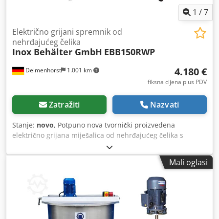
400 V
1
/
7
Električno grijani spremnik od
nehrđajućeg čelika
Inox Behälter GmbH
EBB150RWP
4.180 €
Delmenhorst
1.001 km
fiksna cijena plus PDV
Zatražiti
Nazvati
Stanje:
novo
, Potpuno nova tvornički proizvedena
električno grijana miješalica od nehrđajućeg čelika s
izolacijom i propelerskim miješalom, uključujući upute za
uporabu i CE izjavu o sukladnosti. EBB150RWP Alternativno
Mali oglasi
dostupno s drugim vrstama miješala i u drugim
veličinama. Volumen: 152 l Dimenzije cca.: Ø 660 mm x
cilindrična visina 625 mm Ukupna visina: 910 mm (+ motor
miješala) Materijal: 1.4301 nehrđajući čelik V2A Površina:
IIIc / 2B Zavareni spojevi brušeni Maks. radna temperatura:
110°C Radni tlak spremnika: atmosferski - Stacionarna