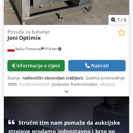
1
/
6
Posuda za kuhanje
Joni
Optimix
Kalisz Pomorski
914 km
Informacije o cijeni
Nazvati
Stanje:
radionički obnovljen (rabljen)
, Godina proizvodnje:
2005
, Funkcionalnost:
potpuno funkcionalan
, ukupna
duljina:
1.500 mm
, ukupna širina:
900 mm
, ukupna visina:
1.400 mm
, materijal zida:
nehrđajući čelik
, snaga:
32 kW
(43,51 KS)
, ulazni napon:
400 V
, ulazna frekvencija:
50 Hz
,
vrsta ulazne struje:
trofazni
, trajanje jamstva:
3 mjeseci
,
Nagibni kotao za kuhanje Joni Optimix s miješalicom,
kapaciteta 150 litara. Uređaj je podvrgnut temeljitoj
Stručni tim nam pomaže da aukcijske
popravci. Djdpfx Ajzqyv Dsiveck
strojeve prodamo jednostavno i brzo po