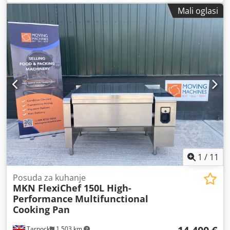
Dimenzije (D x Š x V): cca 1.900 x 1.900 x 1.800 mm
Mali oglasi
1
/
11
Posuda za kuhanje
MKN FlexiChef 150L High-
Performance
Multifunctional
Cooking Pan
Tarnock
1.503 km