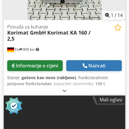
1
/
14
Posuda za kuhanje
Korimat GmbH
Korimat KA 160 /
2,5
Elz
800 km
Informacije o cijeni
Nazvati
Stanje:
gotovo kao novo (rabljeno)
, Funkcionalnost:
potpuno funkcionalan
, kapacitet spremnika:
120 l
,
Oprema:
CE oznaka
, Autoklav – tip kotla Korimat KA 160 /
2,5, uključuje 2 košare za stavljanje posuđa veličine 1/3.
Mali oglasi
Snaga 9 kW, napon 3 x 400 V / 50 Hz. Djdpfx Ajzpd Ihjivock
Stroj je u potpunosti izrađen od nehrđajućeg čelika. Stanje
– kao novo!!!