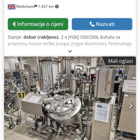
Klasična MP6 mikroprocesorska upravljačka jedinica -
Melksham
1.457 km
Jednostavno i robusno rukovanje - Pogodan za kuhanje,
sterilizaciju i konzerviranje prehrambenih proizvoda -
Idealan za konzerve, staklenke i druge prikladne ambalaže
Informacije o cijeni
Nazvati
- Pouzdana tehnika za svakodnevnu profesionalnu
upotrebu Dcodpfxezg Hqms Aivjk MP6 upravljačka jedinica
Stanje:
dobar (rabljeno)
, 2 x JYGKJ 500/200L kuhala za
omogućuje dokazano pouzdano i pregledno rukovanje.
pripremu hrane tvrtke Jiangxi Jingye Machinery Technology
Temperatura i vrijeme kuhanja precizno se reguliraju.
(Serijski broj: JY201904058) (Serijski broj: JY201904059)
Stoga je KORIMAT KA 240 posebno zanimljiv za pogone koji
Dcedpfszr H Rwox Aivek Sustav s generatorom pare
traže robusno, jednostavno i dugotrajno rješenje za svoju
Mali oglasi
Smješteno u Melkshamu, Wiltshire.
proizvodnju. Autoklav je odmah dostupan i može se
pogledati po dogovoru. Za više informacija ili ukoliko ste
zainteresirani, slobodno nas kontaktirajte. Pregled stroja ili
osobno savjetovanje moguće je prema dogovoru.