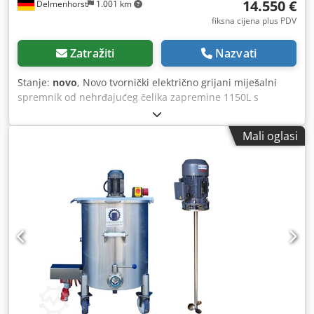
14.550 €
Delmenhorst
1.001 km
fiksna cijena plus PDV
Zatražiti
Nazvati
Stanje:
novo
, Novo tvornički električno grijani miješalni
spremnik od nehrđajućeg čelika zapremine 1150L s
izolacijom i propelerskim miješalom, uključujući upute za
uporabu i CE izjavu o sukladnosti. Tip: EBB1150RWP
Mali oglasi
Alternativno dostupan s drugim vrstama miješala i u
drugim veličinama. Volumen: 1150L Dimenzije cca.:
Unutarnji Ø 1190 mm x cilindrična visina 1000 mm Vanjski
Ø: 1390 mm Ukupna visina: cca. 1300 mm + motor miješala
Materijal: 1.4301 / AISI304 nehrđajući čelik Površina: IIIc/IIId
/ satinirana Unutarnji zavareni šavovi brušeni Maks. radna
temperatura: 110°C Maks. radni tlak: ATM - Vertikalna
izvedba na četiri cijevaste noge sa tunelom za viličar -
Gornji poklopac: Središnji nosač s dvije preklopne polovice
poklopca - Donji poklopac: Ravan poklopac koso ugrađen sa
bočnim izlazom DN50 DIN11851 i disk ventilom, brtva
EPDM - Izolacija t=50mm kamene vune oko cilindra,