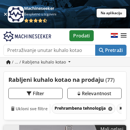
Machineseeker
Na aplikaciju
Besplatno u trgovini
Prodati
Pretraži
/ ... / Rabljena kuhalo kotao
Rabljeni kuhalo kotao na prodaju
(77)
Filter
Relevantnost
Prehrambena tehnologija
Kuha
Ukloni sve filtre
Mali oglasi