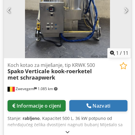
iznutra i izvana Zavari obrađeni i brušeni Maks. radna
temperatura: 110°C Radni tlak spremnika: Atmosferski -
Vertikalna izvedba na kotačima - Gornji poklopac: preklopni
poklopac, 1/2 vijčani, 1/2 preklopni s uklonjivom rešetkom
od nehrđajućeg lima kao zaštita od zahvata - Donja strana:
ravan dno sa bočnim izlazom DN50 DIN11851 i disk ventil -
Priključak za miješalo na gornjem poklopcu - 2x ručke za
guranje - 1x identifikacijska pločica Propelersko miješalo
Snaga: 0,25 kW Brzina: 980 o/min Radni napon: 3-fazni
1
/
11
400V
Koch kotao za miješanje, tip KRWK 500
Spako
Verticale kook-roerketel
met schraapwerk
Zwevegem
1.085 km
Informacije o cijeni
Nazvati
Stanje:
rabljeno
, Kapacitet 500 L. 36 kW potpuno od
nehrđajućeg čelika dvostijeni nagnuti bubanj Miješalo sa
strugačima Dodpsy Nawhsfx Aivjck električno grijanje