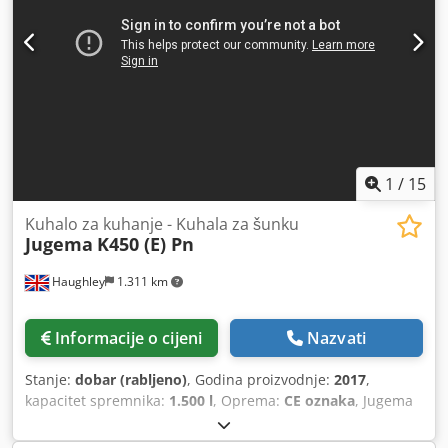
1
/
15
Kuhalo za kuhanje - Kuhala za šunku
Jugema
K450 (E) Pn
Haughley
1.311 km
Informacije o cijeni
Nazvati
Stanje:
dobar (rabljeno)
, Godina proizvodnje:
2017
,
kapacitet spremnika:
1.500 l
, Oprema:
CE oznaka
, Jugema
električni uređaji za kuhanje šunke, izravno iz zatvorene
britanske tvornice za preradu mesa. U uporabi do lipnja