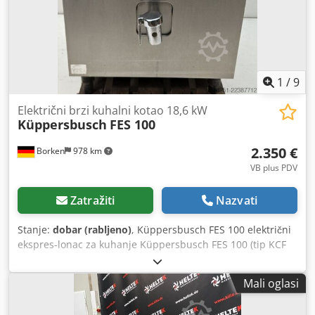
1
/
9
Električni brzi kuhalni kotao 18,6 kW
Küppersbusch
FES 100
2.350 €
Borken
978 km
VB plus PDV
Zatražiti
Nazvati
Stanje:
dobar (rabljeno)
, Küppersbusch FES 100 električni
ekspres-lonac za kuhanje Küppersbusch FES 100 (tip KCF
0408) je profesionalni električni ekspres-lonac s korisnim
volumenom od 100 litara, koji se prvenstveno koristi u
Mali oglasi
velikim kuhinjama, restoranima i mesnicama za učinkovito
pripremanje juha, gulaša ili za kuhanje mesa. Glavne