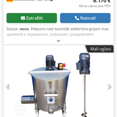
6.170 €
fiksna cijena plus PDV
Zatražiti
Nazvati
Stanje:
novo
, Potpuno novi tvornički električno grijani inox
spremnik s miješalicom, izolacijom i propelerskim
miješalom, uključujući upute za uporabu i CE izjavu o
sukladnosti. EBB250RWP Dcjdsyngxnspfx Aivsk Dostupne
Mali oglasi
su i alternativne izvedbe s drugim vrstama miješala i u
drugim veličinama. Volumen: 250 L Dimenzije cca: Ø 595
mm x cilindrična visina 900 mm Ukupna visina: 1240 mm +
motor miješalice Materijal: nehrđajući čelik 1.4301 (V2A)
Površina: IIIc / 2B Unutarnji zavareni spojevi brušeni Maks.
radna temperatura: 110°C Radni tlak spremnika:
atmosferski - Vertikalna izvedba na kotačima - Gornji
poklopac: preklopni, 1/2 zavaren, 1/2 sklopiv s inox
zaštitnom rešetkom (uklonjiva) - Donji dio: ravno dno s
bočnim izlazom DN50 DIN11851 i disk ventilom, brtva
EPDM - Prirubnički priključak za miješalo na gornjem
poklopcu - 2x ručke za guranje Propelersko miješalo Snaga:
0,37 kW Broj okretaja: 1410 o/min Radni napon: 3-fazni,