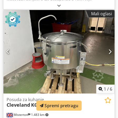
Nehrđajući čelik, kapacitet 500 l, parni omotač, emulgator s
donjim motorom, promjer emulgatora 120 mm,
Mali oglasi
promjenjiva brzina, automatski nagib za pražnjenje, na
mjernim ćelijama, 3 Ph
1
/
6
Posuda za kuhanje
Cleveland
KGL40
Spremi pretragu
Misterton
1.483 km