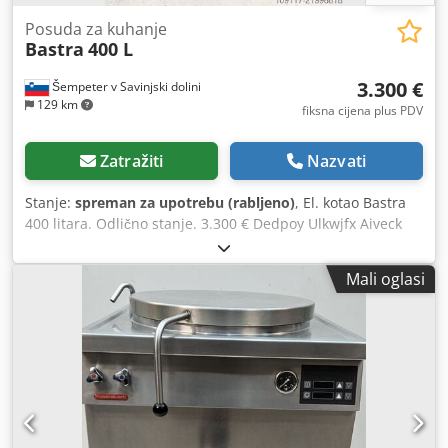
Posuda za kuhanje
Bastra
400 L
3.300 €
Šempeter v Savinjski dolini
129 km
fiksna cijena plus PDV
Zatražiti
Nazvati
Stanje:
spreman za upotrebu (rabljeno)
, El. kotao Bastra
400 litara. Odlično stanje. 3.300 € Dedpoy Ulkwjfx Aiveck
Mali oglasi