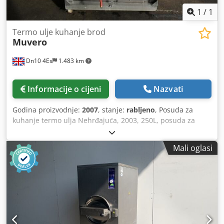
1
/
1
Termo ulje kuhanje brod
Muvero
Dn10 4Es
1.483 km
Informacije o cijeni
Nazvati
Godina proizvodnje:
2007
, stanje:
rabljeno
, Posuda za
kuhanje termo ulja Nehrđajuća, 2003, 250L, posuda za
kuhanje termo-uljem, do 250 ° C podesiva temperatura.
Dcjdpfxeb Uazme Aivsk
Mali oglasi