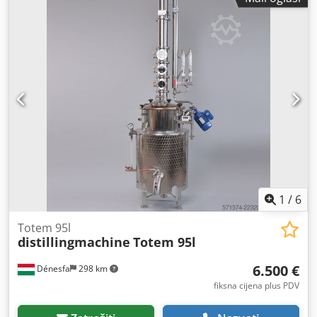
1
/
6
Totem 95l
distillingmachine
Totem 95l
6.500 €
Dénesfa
298 km
fiksna cijena plus PDV